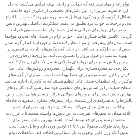
نوآورانه و مواد پیشرفته که حمایت و راحتی بهینه فراهم می‌کنند، به حل
این چالش‌ها می‌پردازد. این بالش‌های تخصصی از فناوری فوم حافظه،
اشکال ارگونومیک و ویژگی‌های قابل تنظیم بهره می‌برند که خود را با انواع
بدن و ترجیحات خواب فرد تطبیق می‌دهند. عملکردهای اصلی بهترین بالش
سفر برای پروازهای طولانی شامل حفظ تراز مناسب ستون فقرات
گردنی، کاهش نقاط فشار و امکان خواب آرام در صندلی‌های محدود هواپیما
است. مدل‌های پیشرفته از مواد تنظیم‌کننده دما برخوردارند که از گرم شدن
بیش از حد جلوگیری می‌کنند، در حالی که روکش‌های پارچه‌ای تنفس‌پذیر
تهویه مناسب در طول پرواز را تضمین می‌کنند. نوآوری‌های فناوری در
بهترین بالش سفر برای پروازهای طولانی شامل لایه‌های ژل خنک‌کننده
یکپارچه، بند فشرده‌سازی برای نگهداری فشرده و روکش‌های قابل جدا
کردن و قابل شست‌وشو برای حفظ بهداشت است. بسیاری از گزینه‌های
لوکس دارای تنظیمات سفتی قابل تنظیم هستند که به کاربران اجازه می‌دهد
سطح حمایت را بر اساس نیازهای شخصی خود سفارشی کنند. کاربردهای
بهترین بالش سفر برای پروازهای طولانی فراتر از سفر هوایی است و این
بالش‌ها را به همراه‌های ارزشمندی برای سفرهای قطاری، سفرهای جاده‌ای
و اقامت در هتل تبدیل می‌کند. مسافران حرفه‌ای، مدیران ارشد و
علاقه‌مندان به سفرهای تفریحی به این بالش‌ها وابسته هستند تا با انرژی به
مقصد برسند و برای فعالیت‌ها آماده باشند. بهترین بالش سفر برای
پروازهای طولانی معمولاً بین ۸ تا ۱۶ اونس وزن دارد و قابل حمل است
بدون آنکه وزن قابل توجهی به بار مسافرتی اضافه کند. ملاحظات دوام