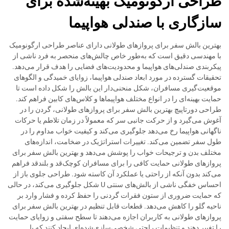
طراحی ارگونومیک بهینه‌شده برای
سازگاری با صندلی هواپیما
بهترین بالش سفر برای پروازهای طولانی دارای عناصر طراحی ارگونومیک
با مهندسی دقیق است که به‌طور خاص چالش‌های منحصر به فرد ناشی از
پیکربندی صندلی‌های هواپیما و محدودیت‌های فضایی را هدف قرار می‌دهد.
تحقیقات گسترده در مورد ابعاد صندلی هواپیما، زوایای خمیدگی و الگوهای
موقعیت‌گیری مسافران، شکل منحنی‌دار این بالش را شکل داده است تا
حمایت بهینه‌ای را در انواع مختلف هواپیماها و کلاس‌های کابین فراهم کند.
طراحی دورتاپیچ بهترین بالش سفر برای پروازهای طولانی، گردن را در
آغوش می‌گیرد و از حرکت جانبی سر که معمولاً در زمان تلاطم یا حرکات
ناگهانی هواپیما رخ می‌دهد جلوگیری می‌کند و کیفیت خواب مداوم را در
طول سفر تضمین می‌کند. تغییرات استراتژیک در ضخامت، اندازه‌های
مختلف بدن و ترجیحات خواب را پوشش می‌دهد و بهترین بالش سفر برای
پروازهای طولانی حمایت کافی را برای مسافران کوچک‌قد و بلندقد فراهم
می‌کند بدون آنکه از راحتی یا عملکرد آن کاسته شود. طراحی جلوی باز از
احساس خفگی ناشی از بالش‌های سنتی U شکل جلوگیری می‌کند، در حالی
که حمایت ضروری از ستون فقرات گردنی را حفظ کرده و فشار وارد بر
ناحیه گلو را کاهش می‌دهد. قطعات قابل تنظیم در بهترین بالش سفر برای
پروازهای طولانی به کاربران اجازه می‌دهند تا سطح سفتی و زوایای حمایت
را تغییر دهند و تنظیمات راحتی شخصی‌سازی‌شده‌ای ایجاد کنند که با