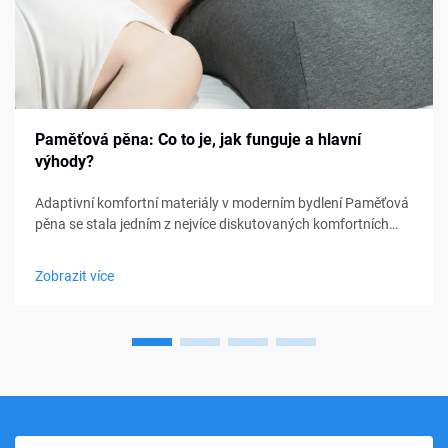
Paměťová pěna: Co to je, jak funguje a hlavní
výhody?
Adaptivní komfortní materiály v moderním bydlení Paměťová
pěna se stala jedním z nejvíce diskutovaných komfortních
materiálů v oblasti ložení, nábytku a osobní podpory. Od
matraců a polštářů po sedací polštářky a lékařské pomůcky,
Zobrazit více
paměťová pěna...