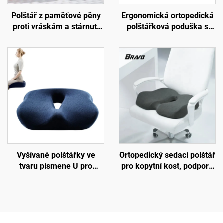
Polštář z paměťové pěny
Ergonomická ortopedická
proti vráskám a stárnutí
polštářková poduška s
kůže, polštář pro spaní na
úlevou od tlaku pro
boku a podporu krku,
kancelářskou židli S4
krásný spánkový polštář,
polštář z paměťové pěny
H14
Vyšívané polštářky ve
Ortopedický sedací polštář
tvaru písmene U pro
pro kopytní kost, podpora
kancelář, sedací polštář z
oběhu krve, sedací polštář
paměťové pěny pro
do kanceláře nebo auta,
kopytní kost
polštář z paměťové pěny