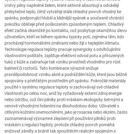
vrstvy pěny naplněné želem, které aktivně absorbují a odvádějí
přebytečné teplo, čímž vytvářejí stále chladný povrch vhodný ke
spánku, podporující hlubší a klidnější spánek a současně chránící
pokožku obličeje před poškozením způsobeným teplem. Chladivý
efekt začíná okamžitě po kontaktu, což poskytuje okamžitou úlevu
uživatelům, kteří se během spánku typicky potí, zejména těm, kdo
procházejí hormonálními změnami nebo žijí v teplejším klimatu.
Technologie regulace teploty pracuje synergicky s odvlhčujícími
vlastnostmi polštáře, zajišťuje efektivní odvod potu a přirozených
tuků z kůže a zabraňuje tak vzniku prostředí vhodného pro růst
bakterií či roztočů. Tato kombinace výrazně snižuje
pravděpodobnost vzniku akné a podráždění kůže, které jsou běžně
spojovány s přehřátým prostředím při spánku. Pokročilé materiály
použité v systému regulace teploty si zachovávají své chladivé
vlastnosti po celou noc, aniž by vyžadovaly externí zdroj energie
nebo údržbu, což činí pilníky proti vráskám ekologicky šetrnými a
cenově výhodnými řešeními na dlouhodobou dobu. Uživatelé s
citlivými kožními onemocněními, jako je rosacea nebo ekzém, často
zaznamenávají významné zlepšení při používání pilníků proti
vráskám s regulací teploty, protože chladný povrch pomáhá
snižovat záněty a bránit tak spouštěcím reakcím spojeným s