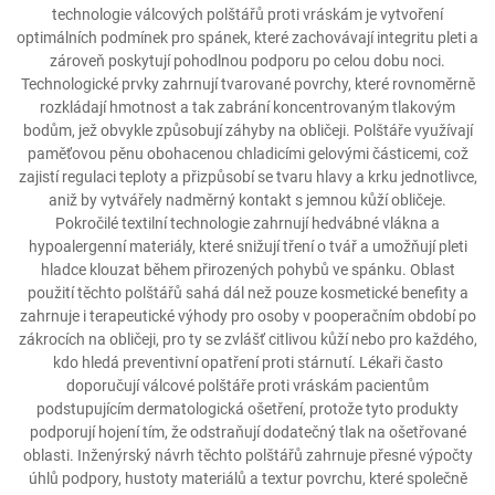
technologie válcových polštářů proti vráskám je vytvoření
optimálních podmínek pro spánek, které zachovávají integritu pleti a
zároveň poskytují pohodlnou podporu po celou dobu noci.
Technologické prvky zahrnují tvarované povrchy, které rovnoměrně
rozkládají hmotnost a tak zabrání koncentrovaným tlakovým
bodům, jež obvykle způsobují záhyby na obličeji. Polštáře využívají
paměťovou pěnu obohacenou chladicími gelovými částicemi, což
zajistí regulaci teploty a přizpůsobí se tvaru hlavy a krku jednotlivce,
aniž by vytvářely nadměrný kontakt s jemnou kůží obličeje.
Pokročilé textilní technologie zahrnují hedvábné vlákna a
hypoalergenní materiály, které snižují tření o tvář a umožňují pleti
hladce klouzat během přirozených pohybů ve spánku. Oblast
použití těchto polštářů sahá dál než pouze kosmetické benefity a
zahrnuje i terapeutické výhody pro osoby v pooperačním období po
zákrocích na obličeji, pro ty se zvlášť citlivou kůží nebo pro každého,
kdo hledá preventivní opatření proti stárnutí. Lékaři často
doporučují válcové polštáře proti vráskám pacientům
podstupujícím dermatologická ošetření, protože tyto produkty
podporují hojení tím, že odstraňují dodatečný tlak na ošetřované
oblasti. Inženýrský návrh těchto polštářů zahrnuje přesné výpočty
úhlů podpory, hustoty materiálů a textur povrchu, které společně