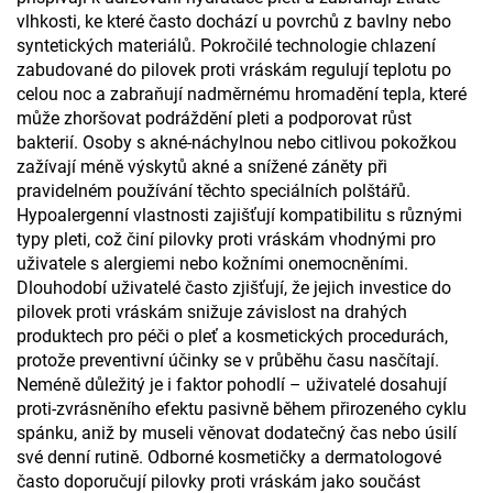
vlhkosti, ke které často dochází u povrchů z bavlny nebo
syntetických materiálů. Pokročilé technologie chlazení
zabudované do pilovek proti vráskám regulují teplotu po
celou noc a zabraňují nadměrnému hromadění tepla, které
může zhoršovat podráždění pleti a podporovat růst
bakterií. Osoby s akné-náchylnou nebo citlivou pokožkou
zažívají méně výskytů akné a snížené záněty při
pravidelném používání těchto speciálních polštářů.
Hypoalergenní vlastnosti zajišťují kompatibilitu s různými
typy pleti, což činí pilovky proti vráskám vhodnými pro
uživatele s alergiemi nebo kožními onemocněními.
Dlouhodobí uživatelé často zjišťují, že jejich investice do
pilovek proti vráskám snižuje závislost na drahých
produktech pro péči o pleť a kosmetických procedurách,
protože preventivní účinky se v průběhu času nasčítají.
Neméně důležitý je i faktor pohodlí – uživatelé dosahují
proti-zvrásněního efektu pasivně během přirozeného cyklu
spánku, aniž by museli věnovat dodatečný čas nebo úsilí
své denní rutině. Odborné kosmetičky a dermatologové
často doporučují pilovky proti vráskám jako součást