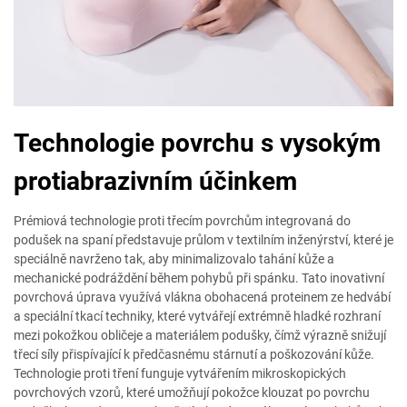
Technologie povrchu s vysokým
protiabrazivním účinkem
Prémiová technologie proti třecím povrchům integrovaná do
podušek na spaní představuje průlom v textilním inženýrství, které je
speciálně navrženo tak, aby minimalizovalo tahání kůže a
mechanické podráždění během pohybů při spánku. Tato inovativní
povrchová úprava využívá vlákna obohacená proteinem ze hedvábí
a speciální tkací techniky, které vytvářejí extrémně hladké rozhraní
mezi pokožkou obličeje a materiálem podušky, čímž výrazně snižují
třecí síly přispívající k předčasnému stárnutí a poškozování kůže.
Technologie proti tření funguje vytvářením mikroskopických
povrchových vzorů, které umožňují pokožce klouzat po povrchu