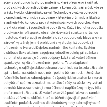
zóny s postupnou hustotou materiálu, které přesměrovávají tlak
pryč z citlivých oblastí obličeje, zejména kolem očí, tváří a úst, kde se
vrásky typicky objevují jako první. Technologie využívá pokročilé
biomechanické principy studované v leteckém průmyslu a lékařství
a aplikuje tyto koncepty pro vytvoření spánkových povrchů, které
prakticky eliminují soustředěné body tlaku. Každá jednotka podušky
proti vráskám při spánku obsahuje vícevrstvé struktury s různou
hustotou, které pracují ve shodě tak, aby podporovaly hlavu a krk a
zároveň vytvářely jemné prohlubně a výstupky, jež odpovídají
přirozenému tvaru obličeje bez nadměrného kontaktu. Systém
distribuce tlaku aktivně reaguje na jednotlivé polohy při spánku a
automaticky upravuje úroveň podpory, když si uživatelé během
spánkových cyklů přirozeně mění polohu. Tato adaptační
technologie zajišťuje stálou ochranu bez ohledu na to, zda uživatelé
spí na boku, na zádech nebo mění polohu během noci. Inženýrské
řešení této funkce zahrnuje přesné výpočty lidské anatomie, vzorců
pohybů při spánku a znalostí materiálové vědy za účelem vytvoření
povrchů, které zachovávají svou účinnost napříč různými typy těl a
preferencemi uživatelů. Uživatelé okamžitě pocítí úlevu od ranních
otisků a zářezů na obličeji, které se běžně objevují při používání
tradičních podušek, zatímco dlouhodobé výhody zahrnují výrazné