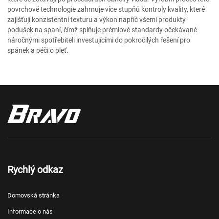
povrchové technologie zahrnuje více stupňů kontroly kvality, které
zajišťují konzistentní texturu a výkon napříč všemi produkty
podušek na spaní, čímž splňuje prémiové standardy očekávané
náročnými spotřebiteli investujícími do pokročilých řešení pro
spánek a péči o pleť.
Rychlý odkaz
Domovská stránka
Informace o nás