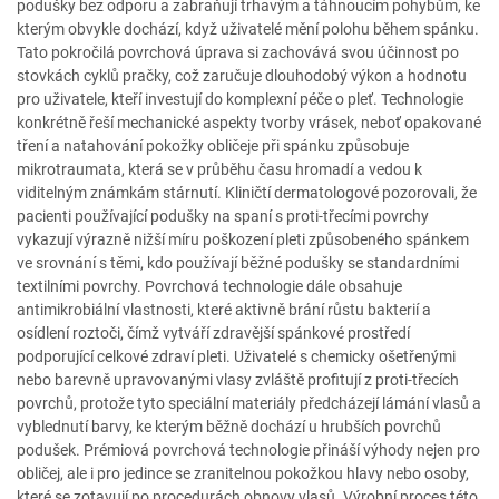
podušky bez odporu a zabraňují trhavým a táhnoucím pohybům, ke
kterým obvykle dochází, když uživatelé mění polohu během spánku.
Tato pokročilá povrchová úprava si zachovává svou účinnost po
stovkách cyklů pračky, což zaručuje dlouhodobý výkon a hodnotu
pro uživatele, kteří investují do komplexní péče o pleť. Technologie
konkrétně řeší mechanické aspekty tvorby vrásek, neboť opakované
tření a natahování pokožky obličeje při spánku způsobuje
mikrotraumata, která se v průběhu času hromadí a vedou k
viditelným známkám stárnutí. Kliničtí dermatologové pozorovali, že
pacienti používající podušky na spaní s proti-třecími povrchy
vykazují výrazně nižší míru poškození pleti způsobeného spánkem
ve srovnání s těmi, kdo používají běžné podušky se standardními
textilními povrchy. Povrchová technologie dále obsahuje
antimikrobiální vlastnosti, které aktivně brání růstu bakterií a
osídlení roztoči, čímž vytváří zdravější spánkové prostředí
podporující celkové zdraví pleti. Uživatelé s chemicky ošetřenými
nebo barevně upravovanými vlasy zvláště profitují z proti-třecích
povrchů, protože tyto speciální materiály předcházejí lámání vlasů a
vyblednutí barvy, ke kterým běžně dochází u hrubších povrchů
podušek. Prémiová povrchová technologie přináší výhody nejen pro
obličej, ale i pro jedince se zranitelnou pokožkou hlavy nebo osoby,
které se zotavují po procedurách obnovy vlasů. Výrobní proces této