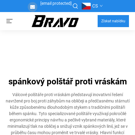
[email protected]
CS
Získat nabídku
spánkový polštář proti vráskám
Válcové polštáře proti vráskám představují inovativní řešení
navržené pro boj proti záhybům na obličeji a předčasnému stárnutí
kůže způsobenému dlouhodobým stykem s tradičními polštáři
během spánku. Tyto specializované polštáře využívají pokročilé
ergonomické principy návrhu a pečlivě vybrané materiály, které
minimalizují tlak na obličej a snižují vznik spánkových linií, jež se v
průběhu času mohou proměnit ve trvalé vrásky. Hlavní funkcí