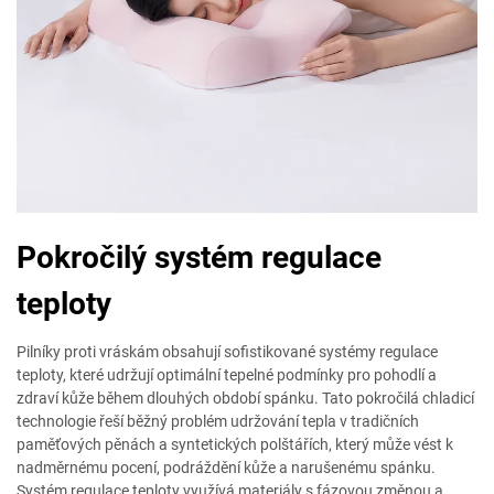
Pokročilý systém regulace
teploty
Pilníky proti vráskám obsahují sofistikované systémy regulace
teploty, které udržují optimální tepelné podmínky pro pohodlí a
zdraví kůže během dlouhých období spánku. Tato pokročilá chladicí
technologie řeší běžný problém udržování tepla v tradičních
paměťových pěnách a syntetických polštářích, který může vést k
nadměrnému pocení, podráždění kůže a narušenému spánku.
Systém regulace teploty využívá materiály s fázovou změnou a