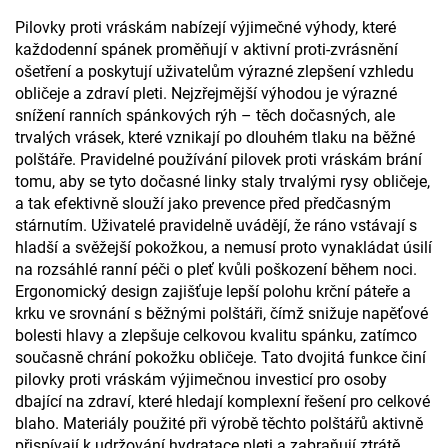
Pilovky proti vráskám nabízejí výjimečné výhody, které
každodenní spánek proměňují v aktivní proti-zvrásnění
ošetření a poskytují uživatelům výrazné zlepšení vzhledu
obličeje a zdraví pleti. Nejzřejmější výhodou je výrazné
snížení ranních spánkových rýh – těch dočasných, ale
trvalých vrásek, které vznikají po dlouhém tlaku na běžné
polštáře. Pravidelné používání pilovek proti vráskám brání
tomu, aby se tyto dočasné linky staly trvalými rysy obličeje,
a tak efektivně slouží jako prevence před předčasným
stárnutím. Uživatelé pravidelně uvádějí, že ráno vstávají s
hladší a svěžejší pokožkou, a nemusí proto vynakládat úsilí
na rozsáhlé ranní péči o pleť kvůli poškození během noci.
Ergonomický design zajišťuje lepší polohu krční páteře a
krku ve srovnání s běžnými polštáři, čímž snižuje napěťové
bolesti hlavy a zlepšuje celkovou kvalitu spánku, zatímco
současně chrání pokožku obličeje. Tato dvojitá funkce činí
pilovky proti vráskám výjimečnou investicí pro osoby
dbající na zdraví, které hledají komplexní řešení pro celkové
blaho. Materiály použité při výrobě těchto polštářů aktivně
přispívají k udržování hydratace pleti a zabraňují ztrátě