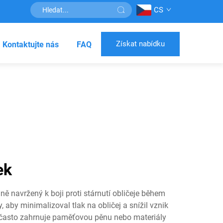
CS
Získat nabídku
Kontaktujte nás
FAQ
ek
lně navržený k boji proti stárnutí obličeje během
aby minimalizoval tlak na obličej a snížil vznik
ů často zahrnuje paměťovou pěnu nebo materiály