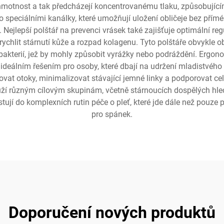
 hmotnost a tak předcházejí koncentrovanému tlaku, způsobuj
peciálními kanálky, které umožňují uložení obličeje bez přímé
sek. Nejlepší polštář na prevenci vrásek také zajišťuje optimální
chlit stárnutí kůže a rozpad kolagenu. Tyto polštáře obvykle ob
u bakterií, jež by mohly způsobit vyrážky nebo podráždění. Ergo
 ideálním řešením pro osoby, které dbají na udržení mladistvého 
at otoky, minimalizovat stávající jemné linky a podporovat cel
uží různým cílovým skupinám, včetně stárnoucích dospělých hledaj
ují do komplexních rutin péče o pleť, které jde dále než pouze p
pro spánek.
Doporučení nových produktů