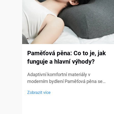
Paměťová pěna: Co to je, jak
funguje a hlavní výhody?
Adaptivní komfortní materiály v
moderním bydlení Paměťová pěna se
stala jedním z nejvíce diskutovaných
Zobrazit více
komfortních materiálů v oblasti ložení,
nábytku a osobní podpory. Od matraců a
polštářů po sedací polštářky a lékařské