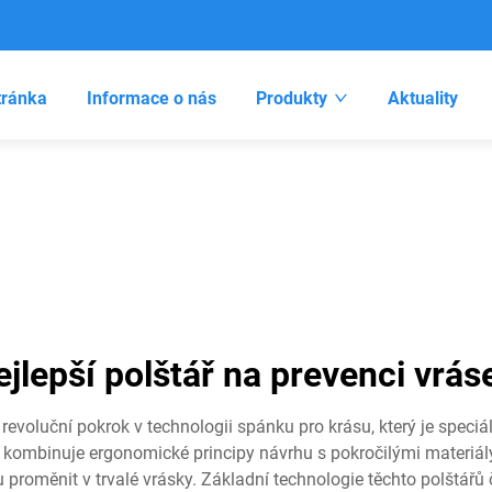
tránka
Informace o nás
Produkty
Aktuality
ejlepší polštář na prevenci vrás
revoluční pokrok v technologii spánku pro krásu, který je speciá
kombinuje ergonomické principy návrhu s pokročilými materiály, 
 proměnit v trvalé vrásky. Základní technologie těchto polštář