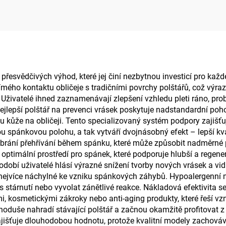
spaní, ergonomický
ergonomické sed
olštář, polštář z
polštářky, seda
měťové pěny H10
podložka S3
 přesvědčivých výhod, které jej činí nezbytnou investicí pro kaž
římého kontaktu obličeje s tradičními povrchy polštářů, což výra
 Uživatelé ihned zaznamenávají zlepšení vzhledu pleti ráno, pro
ejlepší polštář na prevenci vrásek poskytuje nadstandardní poh
u kůže na obličeji. Tento specializovaný systém podpory zajišťuj
ou spánkovou polohu, a tak vytváří dvojnásobný efekt – lepší kv
ají, brání přehřívání během spánku, které může způsobit nadměrn
je optimální prostředí pro spánek, které podporuje hlubší a regen
hodobí uživatelé hlásí výrazné snížení tvorby nových vrásek a vid
ou nejvíce náchylné ke vzniku spánkových záhybů. Hypoalergenní 
ces stárnutí nebo vyvolat zánětlivé reakce. Nákladová efektivita 
 kosmetickými zákroky nebo anti-aging produkty, které řeší vznik
oduše nahradí stávající polštář a začnou okamžitě profitovat 
zajišťuje dlouhodobou hodnotu, protože kvalitní modely zachováva