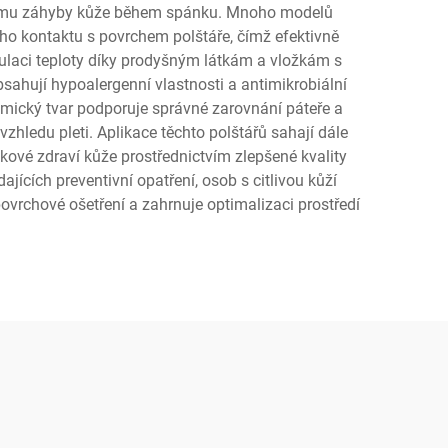
ícímu záhyby kůže během spánku. Mnoho modelů
ho kontaktu s povrchem polštáře, čímž efektivně
 regulaci teploty díky prodyšným látkám a vložkám s
sahují hypoalergenní vlastnosti a antimikrobiální
nomický tvar podporuje správné zarovnání páteře a
vzhledu pleti. Aplikace těchto polštářů sahají dále
kové zdraví kůže prostřednictvím zlepšené kvality
ících preventivní opatření, osob s citlivou kůží
ovrchové ošetření a zahrnuje optimalizaci prostředí