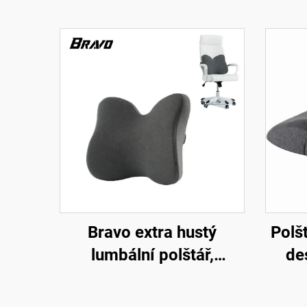
Bravo extra hustý
Polš
lumbální polštář,
de
patentovaný
páteř
ergonomický pevný
polšt