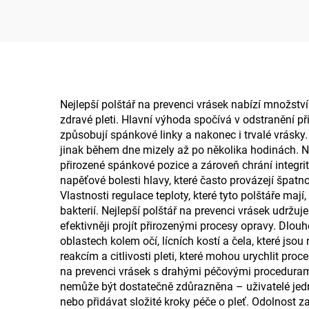
polštář pro podporu
pro 
bederní oblasti,
p
podložka B11
pa
Nejlepší polštář na prevenci vrásek nabízí množství
zdravé pleti. Hlavní výhoda spočívá v odstranění p
způsobují spánkové linky a nakonec i trvalé vrásky.
jinak během dne mizely až po několika hodinách. N
přirozené spánkové pozice a zároveň chrání integrit
napěťové bolesti hlavy, které často provázejí špatn
Vlastnosti regulace teploty, které tyto polštáře m
bakterií. Nejlepší polštář na prevenci vrásek udržu
efektivněji projít přirozenými procesy opravy. Dlou
oblastech kolem očí, lícních kostí a čela, které js
reakcím a citlivosti pleti, které mohou urychlit pro
na prevenci vrásek s drahými péčovými procedurami,
nemůže být dostatečně zdůrazněna – uživatelé jedn
nebo přidávat složité kroky péče o pleť. Odolnost 