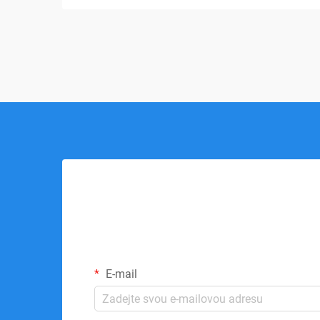
pomůcky, paměťová pěna...
E-mail