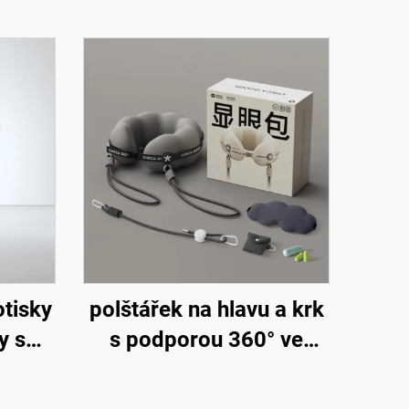
tisky
polštářek na hlavu a krk
y s
s podporou 360° ve
ou,
tvaru U pro dlouhé lety,
cestovní polštářky do