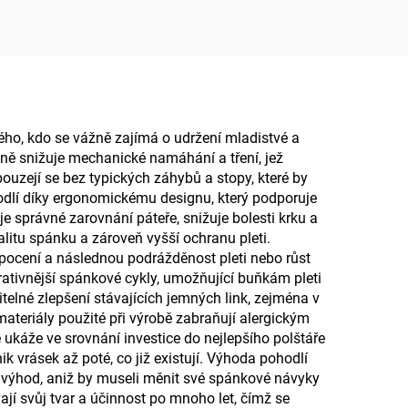
ací
letadla
cí
dého, kdo se vážně zajímá o udržení mladistvé a
zně snižuje mechanické namáhání a tření, jež
bouzejí se bez typických záhybů a stopy, které by
odlí díky ergonomickému designu, který podporuje
e správné zarovnání páteře, snižuje bolesti krku a
alitu spánku a zároveň vyšší ochranu pleti.
é pocení a následnou podrážděnost pleti nebo růst
erativnější spánkové cykly, umožňující buňkám pleti
itelné zlepšení stávajících jemných link, zejména v
materiály použité při výrobě zabraňují alergickým
se ukáže ve srovnání investice do nejlepšího polštáře
 vrásek až poté, co již existují. Výhoda pohodlí
z výhod, aniž by museli měnit své spánkové návyky
jí svůj tvar a účinnost po mnoho let, čímž se