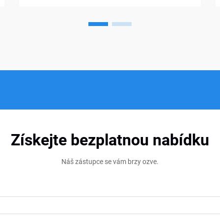
kupujících stále pociťuje nejistotu při
výběru správného typu. Hustota a tvrdost
jsou často...
Získejte bezplatnou nabídku
Náš zástupce se vám brzy ozve.