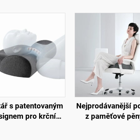
tář s patentovaným
Nejprodávanější po
signem pro krční
z paměťové pěn
 proti bolesti krku,
tlakovou náprav
ář z paměťové pěny
ortopedické