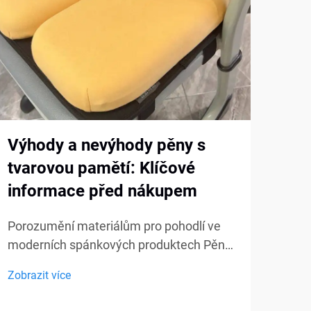
Výhody a nevýhody pěny s
Jak
tvarovou pamětí: Klíčové
dod
informace před nákupem
pam
sta
Porozumění materiálům pro pohodlí ve
moderních spánkových produktech Pěna
Vytv
s tvarovou pamětí se během posledních
komf
Zobrazit více
desetiletí stala jedním z
nové
Zobra
nejdiskutovanějších materiálů v
s po