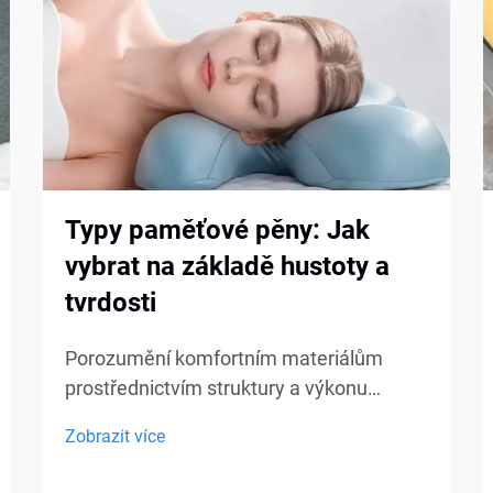
Typy paměťové pěny: Jak
vybrat na základě hustoty a
tvrdosti
Porozumění komfortním materiálům
prostřednictvím struktury a výkonu
Paměťová pěna je široce používána v
Zobrazit více
matracích, polštářích, pol cushionsech a
sedacích produktech, přesto mnoho