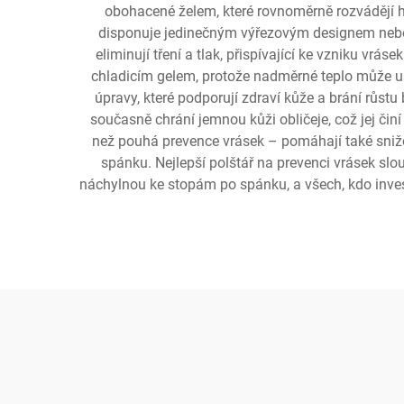
obohacené želem, které rovnoměrně rozvádějí
disponuje jedinečným výřezovým designem nebo s
eliminují tření a tlak, přispívající ke vzniku vrá
chladicím gelem, protože nadměrné teplo může ury
úpravy, které podporují zdraví kůže a brání růst
současně chrání jemnou kůži obličeje, což jej činí
než pouhá prevence vrásek – pomáhají také snižov
spánku. Nejlepší polštář na prevenci vrásek slo
náchylnou ke stopám po spánku, a všech, kdo invest