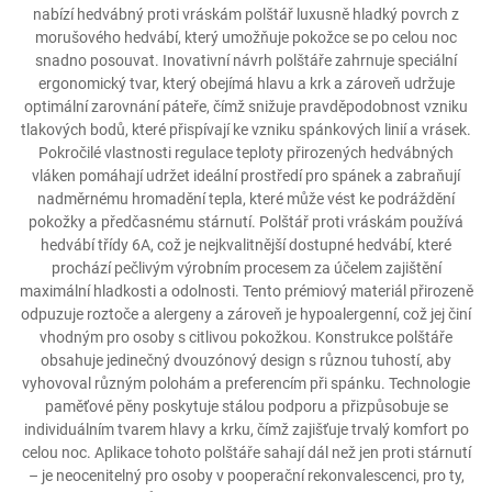
nabízí hedvábný proti vráskám polštář luxusně hladký povrch z
morušového hedvábí, který umožňuje pokožce se po celou noc
snadno posouvat. Inovativní návrh polštáře zahrnuje speciální
ergonomický tvar, který obejímá hlavu a krk a zároveň udržuje
optimální zarovnání páteře, čímž snižuje pravděpodobnost vzniku
tlakových bodů, které přispívají ke vzniku spánkových linií a vrásek.
Pokročilé vlastnosti regulace teploty přirozených hedvábných
vláken pomáhají udržet ideální prostředí pro spánek a zabraňují
nadměrnému hromadění tepla, které může vést ke podráždění
pokožky a předčasnému stárnutí. Polštář proti vráskám používá
hedvábí třídy 6A, což je nejkvalitnější dostupné hedvábí, které
prochází pečlivým výrobním procesem za účelem zajištění
maximální hladkosti a odolnosti. Tento prémiový materiál přirozeně
odpuzuje roztoče a alergeny a zároveň je hypoalergenní, což jej činí
vhodným pro osoby s citlivou pokožkou. Konstrukce polštáře
obsahuje jedinečný dvouzónový design s různou tuhostí, aby
vyhovoval různým polohám a preferencím při spánku. Technologie
paměťové pěny poskytuje stálou podporu a přizpůsobuje se
individuálním tvarem hlavy a krku, čímž zajišťuje trvalý komfort po
celou noc. Aplikace tohoto polštáře sahají dál než jen proti stárnutí
– je neocenitelný pro osoby v pooperační rekonvalescenci, pro ty,