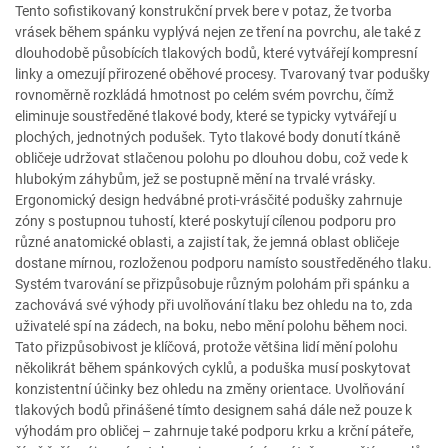
Tento sofistikovaný konstrukční prvek bere v potaz, že tvorba
vrásek během spánku vyplývá nejen ze tření na povrchu, ale také z
dlouhodobě působících tlakových bodů, které vytvářejí kompresní
linky a omezují přirozené oběhové procesy. Tvarovaný tvar podušky
rovnoměrně rozkládá hmotnost po celém svém povrchu, čímž
eliminuje soustředěné tlakové body, které se typicky vytvářejí u
plochých, jednotných podušek. Tyto tlakové body donutí tkáně
obličeje udržovat stlačenou polohu po dlouhou dobu, což vede k
hlubokým záhybům, jež se postupně mění na trvalé vrásky.
Ergonomický design hedvábné proti-vrásčité podušky zahrnuje
zóny s postupnou tuhostí, které poskytují cílenou podporu pro
různé anatomické oblasti, a zajistí tak, že jemná oblast obličeje
dostane mírnou, rozloženou podporu namísto soustředěného tlaku.
Systém tvarování se přizpůsobuje různým polohám při spánku a
zachovává své výhody při uvolňování tlaku bez ohledu na to, zda
uživatelé spí na zádech, na boku, nebo mění polohu během noci.
Tato přizpůsobivost je klíčová, protože většina lidí mění polohu
několikrát během spánkových cyklů, a poduška musí poskytovat
konzistentní účinky bez ohledu na změny orientace. Uvolňování
tlakových bodů přinášené tímto designem sahá dále než pouze k
výhodám pro obličej – zahrnuje také podporu krku a krční páteře,