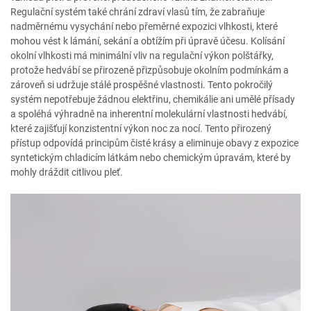
Regulační systém také chrání zdraví vlasů tím, že zabraňuje
nadměrnému vysychání nebo přeměrné expozici vlhkosti, které
mohou vést k lámání, sekání a obtížím při úpravě účesu. Kolísání
okolní vlhkosti má minimální vliv na regulační výkon polštářky,
protože hedvábí se přirozeně přizpůsobuje okolním podmínkám a
zároveň si udržuje stálé prospěšné vlastnosti. Tento pokročilý
systém nepotřebuje žádnou elektřinu, chemikálie ani umělé přísady
a spoléhá výhradně na inherentní molekulární vlastnosti hedvábí,
které zajišťují konzistentní výkon noc za nocí. Tento přirozený
přístup odpovídá principům čisté krásy a eliminuje obavy z expozice
syntetickým chladicím látkám nebo chemickým úpravám, které by
mohly dráždit citlivou pleť.