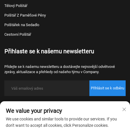
Tělový Polštář
Polštář Z Paměťové Pěny
Polštářek na Sedadlo
Cestovní Polštář
Přihlaste se k našemu newsletteru
Přidejte se k našemu newsletteru a dostávejte nejnovější odvětvové
zprávy, aktualizace a přehledy od našeho týmu v Company.
Přihlásit se k odběru
Copyright © 2026 Nantong Bulawo Home Textile Co., Ltd. Beijing Všechna
We value your privacy
práva vyhrazena.
Zásady ochrany osobních údajů
We use cookies and similar tools to provide our services. If you
don't want to accept all cookies, click Personalize cookies.