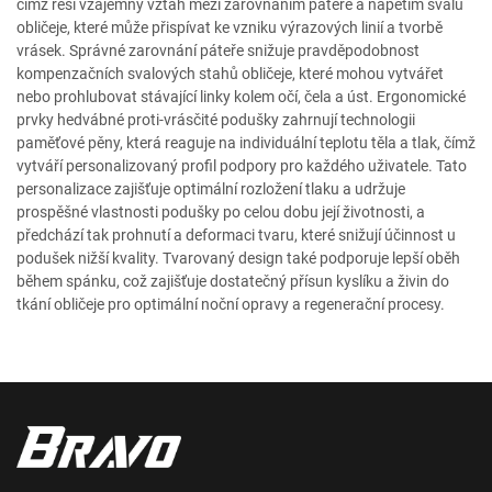
čímž řeší vzájemný vztah mezi zarovnáním páteře a napětím svalů
obličeje, které může přispívat ke vzniku výrazových linií a tvorbě
vrásek. Správné zarovnání páteře snižuje pravděpodobnost
kompenzačních svalových stahů obličeje, které mohou vytvářet
nebo prohlubovat stávající linky kolem očí, čela a úst. Ergonomické
prvky hedvábné proti-vrásčité podušky zahrnují technologii
paměťové pěny, která reaguje na individuální teplotu těla a tlak, čímž
vytváří personalizovaný profil podpory pro každého uživatele. Tato
personalizace zajišťuje optimální rozložení tlaku a udržuje
prospěšné vlastnosti podušky po celou dobu její životnosti, a
předchází tak prohnutí a deformaci tvaru, které snižují účinnost u
podušek nižší kvality. Tvarovaný design také podporuje lepší oběh
během spánku, což zajišťuje dostatečný přísun kyslíku a živin do
tkání obličeje pro optimální noční opravy a regenerační procesy.