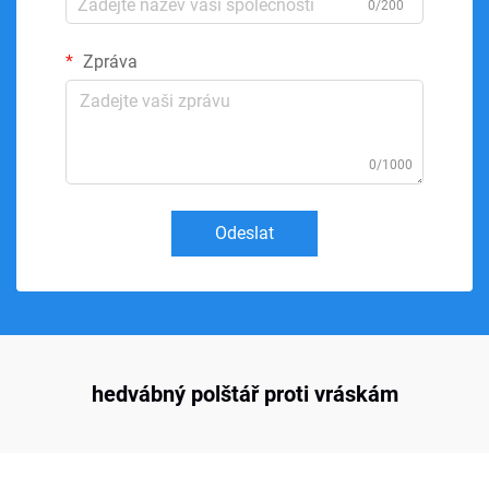
0/200
Zpráva
0/1000
Odeslat
hedvábný polštář proti vráskám