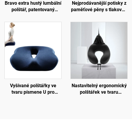
Bravo extra hustý lumbální
Nejprodávanější potisky z
polštář, patentovaný
paměťové pěny s tlakovou
ergonomický pevný
nápravou, ortopedické
polštář pro podporu
ergonomické sedací
bederní oblasti, podložka
polštářky, sedací podložka
B11
S3
Vyšívané polštářky ve
Nastavitelný ergonomický
tvaru písmene U pro
polštářek ve tvaru
kancelář, sedací polštář z
písmene U z paměťové
paměťové pěny pro
pěny, podpora krku,
kopytní kost
cestovní polštářek do
letadla