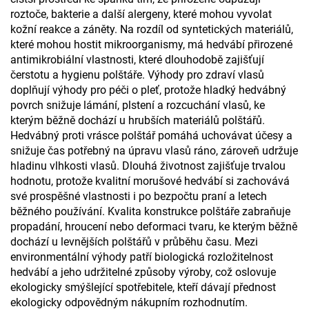
roztoče, bakterie a další alergeny, které mohou vyvolat
kožní reakce a záněty. Na rozdíl od syntetických materiálů,
které mohou hostit mikroorganismy, má hedvábí přirozené
antimikrobiální vlastnosti, které dlouhodobě zajišťují
čerstotu a hygienu polštáře. Výhody pro zdraví vlasů
doplňují výhody pro péči o pleť, protože hladký hedvábný
povrch snižuje lámání, plstení a rozcuchání vlasů, ke
kterým běžně dochází u hrubších materiálů polštářů.
Hedvábný proti vrásce polštář pomáhá uchovávat účesy a
snižuje čas potřebný na úpravu vlasů ráno, zároveň udržuje
hladinu vlhkosti vlasů. Dlouhá životnost zajišťuje trvalou
hodnotu, protože kvalitní morušové hedvábí si zachovává
své prospěšné vlastnosti i po bezpočtu praní a letech
běžného používání. Kvalita konstrukce polštáře zabraňuje
propadání, hroucení nebo deformaci tvaru, ke kterým běžně
dochází u levnějších polštářů v průběhu času. Mezi
environmentální výhody patří biologická rozložitelnost
hedvábí a jeho udržitelné způsoby výroby, což oslovuje
ekologicky smýšlející spotřebitele, kteří dávají přednost
ekologicky odpovědným nákupním rozhodnutím.