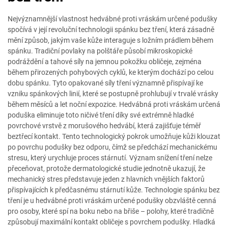
Nejvýznamnější vlastnost hedvábné proti vráskám určené podušky
spočívá v její revoluční technologii spánku bez tření, která zásadně
mění způsob, jakým vaše kůže interaguje s ložním prádlem během
spánku. Tradiční povlaky na polštáře působí mikroskopické
podráždění a tahové síly na jemnou pokožku obličeje, zejména
během přirozených pohybových cyklů, ke kterým dochází po celou
dobu spánku. Tyto opakované síly tření významně přispívají ke
vzniku spánkových linií, které se postupně prohlubují v trvalé vrásky
během měsíců a let noční expozice. Hedvábná proti vráskám určená
poduška eliminuje toto ničivé tření díky své extrémně hladké
povrchové vrstvě z morušového hedvábí, která zajišťuje téměř
beztřecí kontakt. Tento technologický pokrok umožňuje kůži klouzat
po povrchu podušky bez odporu, čímž se předchází mechanickému
stresu, který urychluje proces stárnutí. Význam snížení tření nelze
přeceňovat, protože dermatologické studie jednotně ukazují, že
mechanický stres představuje jeden z hlavních vnějších faktorů
přispívajících k předčasnému stárnutí kůže. Technologie spánku bez
tření je u hedvábné proti vráskám určené podušky obzvláště cenná
pro osoby, které spí na boku nebo na břiše – polohy, které tradičně
způsobují maximální kontakt obličeje s povrchem podušky. Hladká