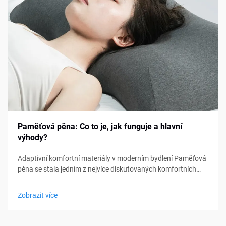
Paměťová pěna: Co to je, jak funguje a hlavní
výhody?
Adaptivní komfortní materiály v moderním bydlení Paměťová
pěna se stala jedním z nejvíce diskutovaných komfortních
materiálů v oblasti ložení, nábytku a osobní podpory. Od
matraců a polštářů po sedací polštářky a lékařské pomůcky,
Zobrazit více
paměťová pěna...