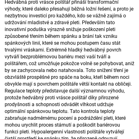
Hedvábná proti vrásce polštář přináší transformační
výhody, které daleko přesahují běžná ložní řešení, a proto je
nezbytnou investicí pro každého, kdo se vážně zajímá o
udržování mladistvé a zdravé pleti. Především tato
inovativní poduška výrazně snižuje poškození pleti
způsobené třením během spánku a brání tak vzniku
spánkových linií, které se mohou postupem času stát
trvalými vráskami. Extrémně hladký hedvábný povrch
vytváří bezproblémovou bariéru mezi vaší tváří a
polštářem, což umožňuje pokožce volně se pohybovat, aniž
by se zachycovala nebo natahovala. Toto snížení tření je
obzvláště prospěšné pro spáče na boku, kteří během noci
obvykle mají s povrchem polštáře větší kontakt na obličeji.
Regulace teploty představuje další významnou výhodu,
protože hedvábný proti vrásce polštář díky přirozené
prodyšnosti a schopnosti odvádět vlhkost udržuje
optimální spánkovou teplotu. Tato kontrola teploty
zabraňuje nadměrnému pocení a podráždění pleti, které
mohou urychlit proces stárnutí a poškodit bariérovou
funkci pleti. Hypoalergenní vlastnosti polštáře vytvářejí
čistší prostředí ke spánku tím, že přirozeně odpuzují