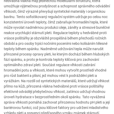
hedvábná vlákna mají jedinečnou molekulární strukturu, která
umožňuje výjimečnou prodyšnost a schopnost správného odvádění
vlhkosti, čímž výrazně převyšují syntetické materiály i organickou
bavlnu. Tento sofistikovaný regulační systém udržuje po celou noc
konzistentní úroveň teploty, čímž zabraňuje hromadění tepla, které
může vyvolat nadměrnou produkci oleje, záněty a stresové buněčné
reakce urychlující stárnutí pleti. Regulace teploty u hedvábné proti
vrásce polštářky je obzvláště prospěšná během přechodů ročních
období a pro osoby trpící nočními poceními nebo kolísáním tělesné
teploty během spánku. Nadměrné udržování tepla může narušit
přirozené procesy opravy pleti, ke kterým dochází během hlubokých
fází spánku, a proto je kontrola teploty klíčová pro zachování
optimálního zdraví pleti. Součást regulace vlhkosti zabrání
hromadění potu a vlhkosti, které mohou vytvořit prostředí vhodné
pro růst bakterií a plísní, jež mohou vést k podráždění pleti a
vyrážkám. Na rozdíl od syntetických materiálů, které udržují vlhkost
přímo na kůži, přirozená vlákna hedvábné proti vrásce polštářky
efektivně odvádějí přebytečnou vlhkost, zatímco udržují vhodnou
úroveň hydratace v bezprostředním okolí spánku. Tato vyvážená
správa vlhkosti pomáhá zachovat přirozenou hodnotu pH pleti a její
bariérovou funkci, což jsou klíčové faktory pro udržení mladistvého
vzhledu pleti a prevenci předčasného vzniku známek stárnutí.