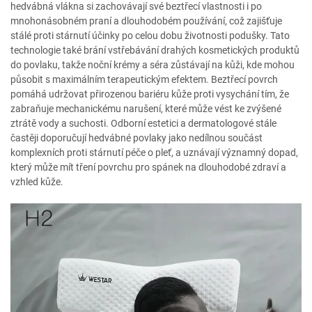
hedvábná vlákna si zachovávají své beztřecí vlastnosti i po
mnohonásobném praní a dlouhodobém používání, což zajišťuje
stálé proti stárnutí účinky po celou dobu životnosti podušky. Tato
technologie také brání vstřebávání drahých kosmetických produktů
do povlaku, takže noční krémy a séra zůstávají na kůži, kde mohou
působit s maximálním terapeutickým efektem. Beztřecí povrch
pomáhá udržovat přirozenou bariéru kůže proti vysychání tím, že
zabraňuje mechanickému narušení, které může vést ke zvýšené
ztrátě vody a suchosti. Odborní estetici a dermatologové stále
častěji doporučují hedvábné povlaky jako nedílnou součást
komplexních proti stárnutí péče o pleť, a uznávají významný dopad,
který může mít tření povrchu pro spánek na dlouhodobé zdraví a
vzhled kůže.