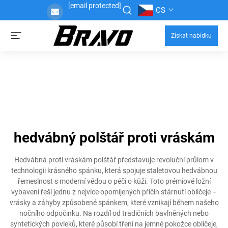
[email protected]
CS
Získat nabídku
hedvábný polštář proti vráskám
Hedvábná proti vráskám polštář představuje revoluční průlom v
technologii krásného spánku, která spojuje staletovou hedvábnou
řemeslnost s moderní vědou o péči o kůži. Toto prémiové ložní
vybavení řeší jednu z nejvíce opomíjených příčin stárnutí obličeje –
vrásky a záhyby způsobené spánkem, které vznikají během našeho
nočního odpočinku. Na rozdíl od tradičních bavlněných nebo
syntetických povleků, které působí tření na jemné pokožce obličeje,