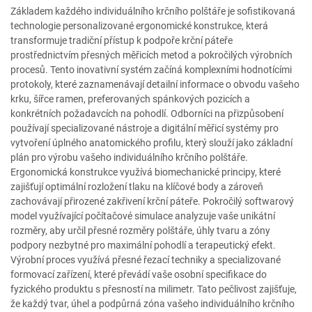
Základem každého individuálního krčního polštáře je sofistikovaná
technologie personalizované ergonomické konstrukce, která
transformuje tradiční přístup k podpoře krční páteře
prostřednictvím přesných měřicích metod a pokročilých výrobních
procesů. Tento inovativní systém začíná komplexními hodnotícími
protokoly, které zaznamenávají detailní informace o obvodu vašeho
krku, šířce ramen, preferovaných spánkových pozicích a
konkrétních požadavcích na pohodlí. Odborníci na přizpůsobení
používají specializované nástroje a digitální měřicí systémy pro
vytvoření úplného anatomického profilu, který slouží jako základní
plán pro výrobu vašeho individuálního krčního polštáře.
Ergonomická konstrukce využívá biomechanické principy, které
zajišťují optimální rozložení tlaku na klíčové body a zároveň
zachovávají přirozené zakřivení krční páteře. Pokročilý softwarový
model využívající počítačové simulace analyzuje vaše unikátní
rozměry, aby určil přesné rozměry polštáře, úhly tvaru a zóny
podpory nezbytné pro maximální pohodlí a terapeutický efekt.
Výrobní proces využívá přesné řezací techniky a specializované
formovací zařízení, které převádí vaše osobní specifikace do
fyzického produktu s přesností na milimetr. Tato pečlivost zajišťuje,
že každý tvar, úhel a podpůrná zóna vašeho individuálního krčního