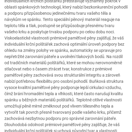
individuálních krčních polštářků představuje významný pokrok v
oblasti spánkových technologií, který nabízí bezkonkurenční pohodlí
a podporu přizpůsobenou jedinečnému tvaru vašeho těla a
návykům ve spánku. Tento speciální pěnový materiál reaguje na
teplotu těla a tlak, postupně se přizpůsobuje přesnému tvaru
vašeho krku a poskytuje trvalou podporu po celou dobu noci.
Viskoelastické vlastnosti prémiové paměťové pěny zajišťují, že váš
individuální krční polštářek zachová optimální úroveň podpory bez
ohledu na změny polohy ve spánku, automaticky se upravuje pro
nepřetržité zarovnání páteře a uvolnění tlakových bodů. Na rozdíl
od tradičních materiálů polštářků, které se mohou nerovnoměrně
stlačovat nebo s časem ztrácet tvar, konstrukce z prémiové
paměťové pěny zachovává svou strukturální integritu a zároveň
nabízí potřebnou flexibilitu pro osobní pohodlí. Buňková struktura
vysoce kvalitní paměťové pěny podporuje lepší cirkulaci vzduchu,
čímž brání hromadění tepla a vlhkosti, které často narušují kvalitu
spánku u běžných materiálů polštářků. Teplotně citlivé vlastnosti
umožňují pěně mírně změknout pod vlivem tělesného tepla a
vytvořit tak povrch přesně tvarovaný podle vašeho krku, přičemž
zachovává nezbytnou podporu pro správné zarovnání páteře.
Dlouhodobá odolnost prémiové paměťové pěny zajišťuje, že váš
individuální krční polštářek si uchová původní tvar a vlastnosti