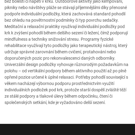
bez bolestí či napětí v krku. Outdoorové aktivity jako kempování,
pikniky nebo návštěvy pláže se stávají příjemnějšími díky přenosné
podpoře individuální podložky, která zachovává standard pohodlí
bez ohledu na povětrnostní podmínky či typ povrchu sedačky.
Meditační a relaxační praktiky využívají individuální podložky pod
krk k zvýšení pohodlí během delšího sezení či ležení, čímž podporují
mindfulness a techniky snižování stresu. Programy fyzické
rehabilitace využívají tyto podložky jako terapeutický nástroj, který
udržuje správné zarovnání během cvičení, protahování nebo
doporučených pozic pro rekonvalescenci daných odborníky.
Univerzální design podložky vyhovuje různorodým požadavkům na
polohu – od vertikální podpory během aktivního použití až po plně
opřené pozice určené k úplné relaxaci. Potřeby pohodlí související s
věkem nacházejí výbornou podporu prostřednictvím využití
individuálních podložek pod krk, protože starší dospělí zvláště těží
ze stálé podpory a tlakové úlevy během odpočinku, čtení či
společenských setkání, kde je vyžadováno delší sezení.