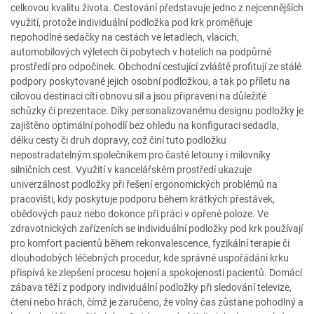
celkovou kvalitu života. Cestování představuje jedno z nejcennějších
využití, protože individuální podložka pod krk proměňuje
nepohodlné sedačky na cestách ve letadlech, vlacích,
automobilových výletech či pobytech v hotelích na podpůrné
prostředí pro odpočinek. Obchodní cestující zvláště profitují ze stálé
podpory poskytované jejich osobní podložkou, a tak po příletu na
cílovou destinaci cítí obnovu sil a jsou připraveni na důležité
schůzky či prezentace. Díky personalizovanému designu podložky je
zajištěno optimální pohodlí bez ohledu na konfiguraci sedadla,
délku cesty či druh dopravy, což činí tuto podložku
nepostradatelným společníkem pro časté letouny i milovníky
silničních cest. Využití v kancelářském prostředí ukazuje
univerzálnost podložky při řešení ergonomických problémů na
pracovišti, kdy poskytuje podporu během krátkých přestávek,
obědových pauz nebo dokonce při práci v opřené poloze. Ve
zdravotnických zařízeních se individuální podložky pod krk používají
pro komfort pacientů během rekonvalescence, fyzikální terapie či
dlouhodobých léčebných procedur, kde správné uspořádání krku
přispívá ke zlepšení procesu hojení a spokojenosti pacientů. Domácí
zábava těží z podpory individuální podložky při sledování televize,
čtení nebo hrách, čímž je zaručeno, že volný čas zůstane pohodlný a