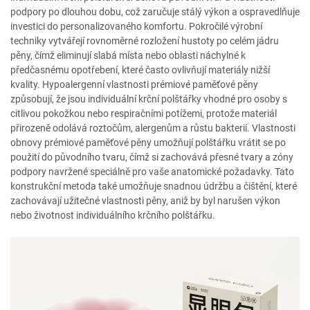
podpory po dlouhou dobu, což zaručuje stálý výkon a ospravedlňuje
investici do personalizovaného komfortu. Pokročilé výrobní
techniky vytvářejí rovnoměrné rozložení hustoty po celém jádru
pěny, čímž eliminují slabá místa nebo oblasti náchylné k
předčasnému opotřebení, které často ovlivňují materiály nižší
kvality. Hypoalergenní vlastnosti prémiové paměťové pěny
způsobují, že jsou individuální krční polštářky vhodné pro osoby s
citlivou pokožkou nebo respiračními potížemi, protože materiál
přirozeně odolává roztočům, alergenům a růstu bakterií. Vlastnosti
obnovy prémiové paměťové pěny umožňují polštářku vrátit se po
použití do původního tvaru, čímž si zachovává přesné tvary a zóny
podpory navržené speciálně pro vaše anatomické požadavky. Tato
konstrukční metoda také umožňuje snadnou údržbu a čištění, které
zachovávají užitečné vlastnosti pěny, aniž by byl narušen výkon
nebo životnost individuálního krčního polštářku.