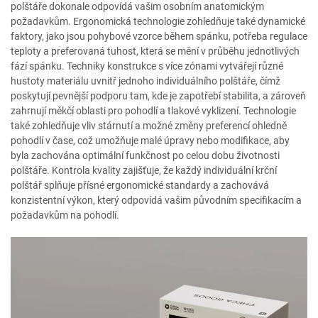
polštáře dokonale odpovídá vašim osobním anatomickým
požadavkům. Ergonomická technologie zohledňuje také dynamické
faktory, jako jsou pohybové vzorce během spánku, potřeba regulace
teploty a preferovaná tuhost, která se mění v průběhu jednotlivých
fází spánku. Techniky konstrukce s více zónami vytvářejí různé
hustoty materiálu uvnitř jednoho individuálního polštáře, čímž
poskytují pevnější podporu tam, kde je zapotřebí stabilita, a zároveň
zahrnují měkčí oblasti pro pohodlí a tlakové vyklizení. Technologie
také zohledňuje vliv stárnutí a možné změny preferencí ohledně
pohodlí v čase, což umožňuje malé úpravy nebo modifikace, aby
byla zachována optimální funkčnost po celou dobu životnosti
polštáře. Kontrola kvality zajišťuje, že každý individuální krční
polštář splňuje přísné ergonomické standardy a zachovává
konzistentní výkon, který odpovídá vašim původním specifikacím a
požadavkům na pohodlí.