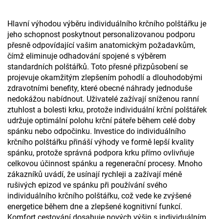
Hlavní výhodou výběru individuálního krčního polštářku je
jeho schopnost poskytnout personalizovanou podporu
přesně odpovídající vašim anatomickým požadavkům,
čímž eliminuje odhadování spojené s výběrem
standardních polštářků. Toto přesné přizpůsobení se
projevuje okamžitým zlepšením pohodlí a dlouhodobými
zdravotními benefity, které obecné náhrady jednoduše
nedokážou nabídnout. Uživatelé zažívají sníženou ranní
ztuhlost a bolesti krku, protože individuální krční polštářek
udržuje optimální polohu krční páteře během celé doby
spánku nebo odpočinku. Investice do individuálního
krčního polštářku přináší výhody ve formě lepší kvality
spánku, protože správná podpora krku přímo ovlivňuje
celkovou účinnost spánku a regenerační procesy. Mnoho
zákazníků uvádí, že usínají rychleji a zažívají méně
rušivých epizod ve spánku při používání svého
individuálního krčního polštářku, což vede ke zvýšené
energetice během dne a zlepšené kognitivní funkcí.
Komfort cestování dosahuje nových výšin s individuálním