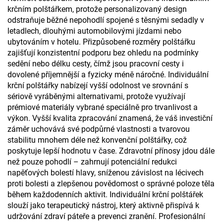
krčním polštářkem, protože personalizovaný design
odstraňuje běžné nepohodlí spojené s těsnými sedadly v
letadlech, dlouhými automobilovými jízdami nebo
ubytováním v hotelu. Přizpůsobené rozměry polštářku
zajišťují konzistentní podporu bez ohledu na podmínky
sedění nebo délku cesty, čímž jsou pracovní cesty i
dovolené příjemnější a fyzicky méně náročné. Individuální
krční polštářky nabízejí vyšší odolnost ve srovnání s
sériově vyráběnými alternativami, protože využívají
prémiové materiály vybrané speciálně pro trvanlivost a
výkon. Vyšší kvalita zpracování znamená, že váš investiční
záměr uchovává své podpůrné vlastnosti a tvarovou
stabilitu mnohem déle než konvenční polštářky, což
poskytuje lepší hodnotu v čase. Zdravotní přínosy jdou dále
než pouze pohodlí – zahrnují potenciální redukci
napěťových bolestí hlavy, sníženou závislost na lécivech
proti bolesti a zlepšenou povědomost o správné poloze těla
během každodenních aktivit. Individuální krční polštářek
slouží jako terapeutický nástroj, který aktivně přispívá k
udržování zdraví páteře a prevenci zranění. Profesionální