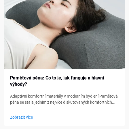
Paměťová pěna: Co to je, jak funguje a hlavní
výhody?
Adaptivní komfortní materiály v moderním bydlení Paměťová
pěna se stala jedním z nejvíce diskutovaných komfortních
materiálů v oblasti ložení, nábytku a osobní podpory. Od
matraců a polštářů po sedací polštářky a lékařské pomůcky,
Zobrazit více
paměťová pěna...