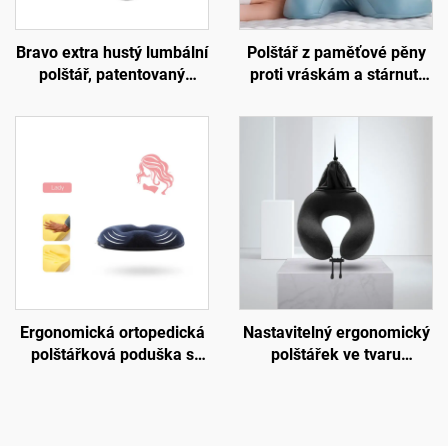
Bravo extra hustý lumbální
Polštář z paměťové pěny
polštář, patentovaný
proti vráskám a stárnutí
ergonomický pevný
kůže, polštář pro spaní na
polštář pro podporu
boku a podporu krku,
bederní oblasti, podložka
krásný spánkový polštář,
B11
polštář z paměťové pěny
H14
Ergonomická ortopedická
Nastavitelný ergonomický
polštářková poduška s
polštářek ve tvaru
úlevou od tlaku pro
písmene U z paměťové
kancelářskou židli S4
pěny, podpora krku,
cestovní polštářek do
letadla