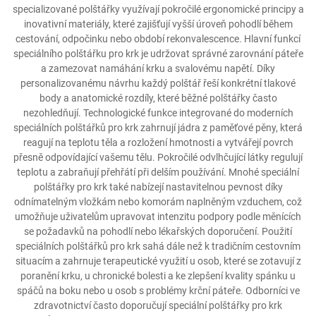
specializované polštářky využívají pokročilé ergonomické principy a
inovativní materiály, které zajišťují vyšší úroveň pohodlí během
cestování, odpočinku nebo období rekonvalescence. Hlavní funkcí
speciálního polštářku pro krk je udržovat správné zarovnání páteře
a zamezovat namáhání krku a svalovému napětí. Díky
personalizovanému návrhu každý polštář řeší konkrétní tlakové
body a anatomické rozdíly, které běžné polštářky často
nezohledňují. Technologické funkce integrované do moderních
speciálních polštářků pro krk zahrnují jádra z paměťové pěny, která
reagují na teplotu těla a rozložení hmotnosti a vytvářejí povrch
přesně odpovídající vašemu tělu. Pokročilé odvlhčující látky regulují
teplotu a zabraňují přehřátí při delším používání. Mnohé speciální
polštářky pro krk také nabízejí nastavitelnou pevnost díky
odnímatelným vložkám nebo komorám naplněným vzduchem, což
umožňuje uživatelům upravovat intenzitu podpory podle měnících
se požadavků na pohodlí nebo lékařských doporučení. Použití
speciálních polštářků pro krk sahá dále než k tradičním cestovním
situacím a zahrnuje terapeutické využití u osob, které se zotavují z
poranění krku, u chronické bolesti a ke zlepšení kvality spánku u
spáčů na boku nebo u osob s problémy krční páteře. Odborníci ve
zdravotnictví často doporučují speciální polštářky pro krk