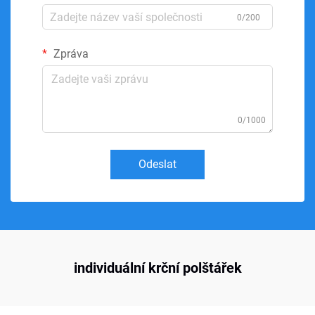
0/200
Zpráva
0/1000
Odeslat
individuální krční polštářek