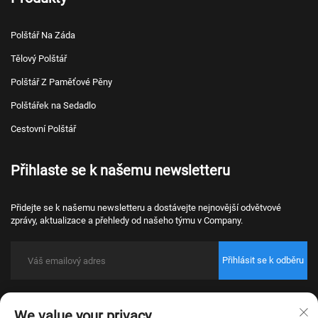
Polštář Na Záda
Tělový Polštář
Polštář Z Paměťové Pěny
Polštářek na Sedadlo
Cestovní Polštář
Přihlaste se k našemu newsletteru
Přidejte se k našemu newsletteru a dostávejte nejnovější odvětvové
zprávy, aktualizace a přehledy od našeho týmu v Company.
Přihlásit se k odběru
Copyright © 2026 Nantong Bulawo Home Textile Co., Ltd. Beijing Všechna
We value your privacy
práva vyhrazena.