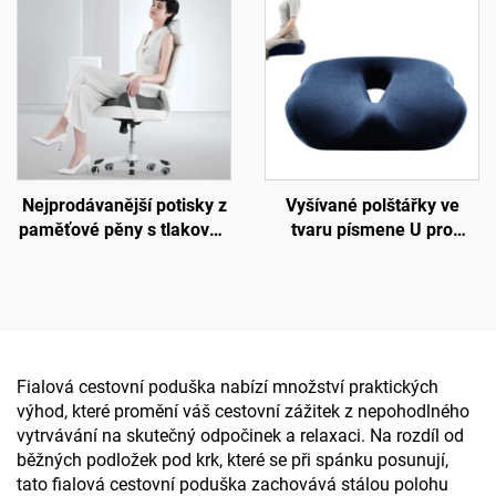
podložka B2
Nejprodávanější potisky z
Vyšívané polštářky ve
paměťové pěny s tlakovou
tvaru písmene U pro
nápravou, ortopedické
kancelář, sedací polštář z
ergonomické sedací
paměťové pěny pro
polštářky, sedací podložka
kopytní kost
S3
Fialová cestovní poduška nabízí množství praktických
výhod, které promění váš cestovní zážitek z nepohodlného
vytrvávání na skutečný odpočinek a relaxaci. Na rozdíl od
běžných podložek pod krk, které se při spánku posunují,
tato fialová cestovní poduška zachovává stálou polohu