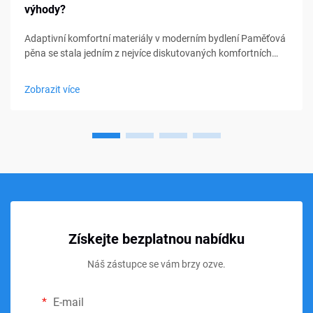
výhody?
Adaptivní komfortní materiály v moderním bydlení Paměťová
pěna se stala jedním z nejvíce diskutovaných komfortních
materiálů v oblasti ložení, nábytku a osobní podpory. Od
matraců a polštářů po sedací polštářky a lékařské pomůcky,
Zobrazit více
paměťová pěna...
Získejte bezplatnou nabídku
Náš zástupce se vám brzy ozve.
E-mail