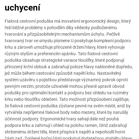
uchycení
Fialová cestovní poduška má inovativní ergonomický design, který
řeší běžné problémy s pohodlím díky vědecky podloženému
tvarování a přizpůsobitelným mechanismům úchytu. Pečlivě
tvarovaný tvar ve smyslu písmene U poskytuje komplexní podporu
krku a zároveň umožňuje přirozené držení hlavy, které vyhovuje
různým stylům a preferencím spánku. Tato fialová cestovní
poduška obsahuje strategické variace tloušťky, které podporují
přirozený krční oblouk a zabraňují poloze hlavy nakloněné dopředu,
jež může během cestování způsobit napětí krku. Nastavitelný
systém uzávěru s pojistkou představuje významný pokrok oproti
pevným verzím, protože uživatelé mohou přesně upravit obvod
podušky pro optimální kontakt a podporu bez ohledu na rozměry
krku nebo tloušťku oblečení. Tato možnost přizpůsobení zajišťuje,
že fialová cestovní poduška zůstane pevně na svém místě, aniž by
vytvářela nepříjemné tlakové body nebo mezery, které by narušily
účinnost podpory. Ergonomické tvary sahají dále než pouhá
podpora krku a zahrnují i ohled na polohu ramen, čímž zabraňují
shrbenému držení těla, které přispívá k napětí a nepohodlí horní
části zad. Zvýšené boční části poskytují dodatečnou stabilitu hlavy