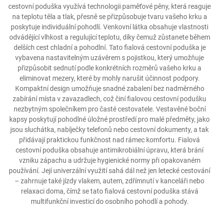
cestovní poduška využívá technologii paměťové pěny, která reaguje
na teplotu těla a tlak, přesně se přizpůsobuje tvaru vašeho krku a
poskytuje individuální pohodlí. Venkovní látka obsahuje vlastnosti
odvádějící vlhkost a regulující teplotu, díky čemuž zůstanete během
delších cest chladní a pohodlní. Tato fialová cestovní poduška je
vybavena nastavitelným uzávěrem s pojistkou, který umožňuje
přizpůsobit sednutí podle konkrétních rozměrů vašeho krku a
eliminovat mezery, které by mohly narušit účinnost podpory.
Kompaktní design umožňuje snadné zabalení bez nadměrného
zabírání místa v zavazadlech, což činí fialovou cestovní podušku
nezbytným společníkem pro časté cestovatele. Vestavěné boční
kapsy poskytují pohodlné úložné prostředí pro malé předměty, jako
jsou sluchátka, nabíječky telefonů nebo cestovní dokumenty, a tak
přidávají praktickou funkčnost nad rámec komfortu. Fialová
cestovní poduška obsahuje antimikrobiální úpravu, která brání
vzniku zápachu a udržuje hygienické normy při opakovaném
používání. Její univerzální využití sahá dál než jen letecké cestování
– zahrnuje také jízdy vlakem, autem, zdřímnutí v kanceláři nebo
relaxaci doma, čímž se tato fialová cestovní poduška stává
multifunkční investicí do osobního pohodlí a pohody.