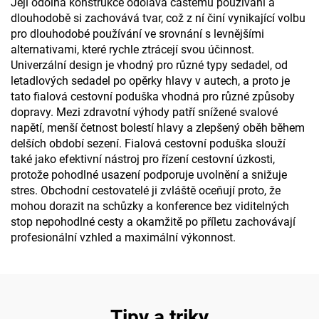
Její odolná konstrukce odolává častému používání a
dlouhodobě si zachovává tvar, což z ní činí vynikající volbu
pro dlouhodobé používání ve srovnání s levnějšími
alternativami, které rychle ztrácejí svou účinnost.
Univerzální design je vhodný pro různé typy sedadel, od
letadlových sedadel po opěrky hlavy v autech, a proto je
tato fialová cestovní poduška vhodná pro různé způsoby
dopravy. Mezi zdravotní výhody patří snížené svalové
napětí, menší četnost bolestí hlavy a zlepšený oběh během
delších období sezení. Fialová cestovní poduška slouží
také jako efektivní nástroj pro řízení cestovní úzkosti,
protože pohodlné usazení podporuje uvolnění a snižuje
stres. Obchodní cestovatelé ji zvláště oceňují proto, že
mohou dorazit na schůzky a konference bez viditelných
stop nepohodlné cesty a okamžitě po příletu zachovávají
profesionální vzhled a maximální výkonnost.
Tipy a triky