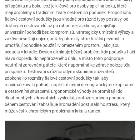
při spánku na boku, což je klíčové pro osoby spící na boku, které
mají problémy s tradičními tvary cestovních podušek. Proportions
fialové cestovní podušky jsou vhodné pro různé typy postavy, od
drobných cestovatelů až po robustnější jedince, a zajišťují
univerzální pohodlí bez kompromisů. Strategicky umístěné výřezy a
zakřivení snižují objem, aniž by ohrozily strukturální pevnost, a
umožňují pohodlné použití i v omezeném prostoru, jako jsou
sedadla v letadle. Design eliminuje běžný problém, kdy poduška tlačí
hlavu dopředu do nepřirozeného úhlu, a místo toho podporuje
neutrální zarovnání páteře, které napomáhá ke zdravé poloze těla
při spánku. Testování s různorodými skupinami uživatelů
zdokonalilo rozměry fialové cestovní podušky tak, aby
maximalizovala pohodlí napříč různými demografickými skupinami
a cestovními situacemi. Ergonomické výhody se promítají i do
dlouhodobých zdravotních výsledků, protože správná podpora
během cestování zabraňuje hromadění posturálního stresu, který
může vést k chronickým problémům krku a ramen.