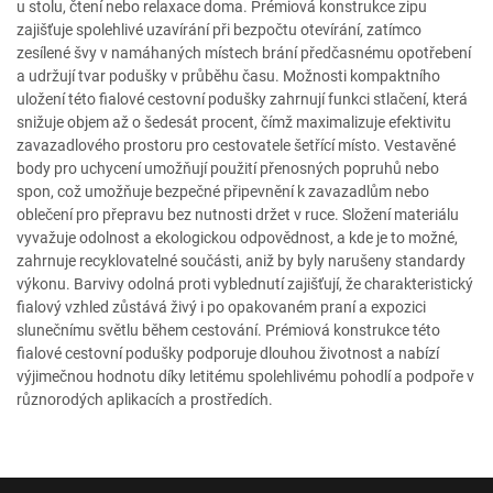
u stolu, čtení nebo relaxace doma. Prémiová konstrukce zipu
zajišťuje spolehlivé uzavírání při bezpočtu otevírání, zatímco
zesílené švy v namáhaných místech brání předčasnému opotřebení
a udržují tvar podušky v průběhu času. Možnosti kompaktního
uložení této fialové cestovní podušky zahrnují funkci stlačení, která
snižuje objem až o šedesát procent, čímž maximalizuje efektivitu
zavazadlového prostoru pro cestovatele šetřící místo. Vestavěné
body pro uchycení umožňují použití přenosných popruhů nebo
spon, což umožňuje bezpečné připevnění k zavazadlům nebo
oblečení pro přepravu bez nutnosti držet v ruce. Složení materiálu
vyvažuje odolnost a ekologickou odpovědnost, a kde je to možné,
zahrnuje recyklovatelné součásti, aniž by byly narušeny standardy
výkonu. Barvivy odolná proti vyblednutí zajišťují, že charakteristický
fialový vzhled zůstává živý i po opakovaném praní a expozici
slunečnímu světlu během cestování. Prémiová konstrukce této
fialové cestovní podušky podporuje dlouhou životnost a nabízí
výjimečnou hodnotu díky letitému spolehlivému pohodlí a podpoře v
různorodých aplikacích a prostředích.