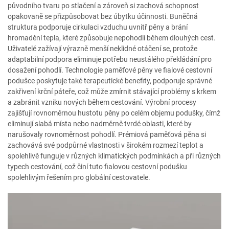
původního tvaru po stlačení a zároveň si zachová schopnost
opakovaně se přizpůsobovat bez úbytku účinnosti. Buněčná
struktura podporuje cirkulaci vzduchu uvnitř pěny a brání
hromadění tepla, které způsobuje nepohodlí během dlouhých cest.
Uživatelé zažívají výrazně menší neklidné otáčení se, protože
adaptabilní podpora eliminuje potřebu neustálého překládání pro
dosažení pohodlí. Technologie paměťové pěny ve fialové cestovní
podušce poskytuje také terapeutické benefity, podporuje správné
zakřivení krční páteře, což může zmírnit stávající problémy s krkem
a zabránit vzniku nových během cestování. Výrobní procesy
zajišťují rovnoměrnou hustotu pěny po celém objemu podušky, čímž
eliminují slabá místa nebo nadměrně tvrdé oblasti, které by
narušovaly rovnoměrnost pohodlí. Prémiová paměťová pěna si
zachovává své podpůrné vlastnosti v širokém rozmezí teplot a
spolehlivě funguje v různých klimatických podmínkách a při různých
typech cestování, což činí tuto fialovou cestovní podušku
spolehlivým řešením pro globální cestovatele.