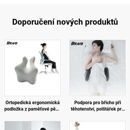
Doporučení nových produktů
Ortopedická ergonomická
Podpora pro břicho při
podložka z paměťové pěny
těhotenství, polštářek pro
pro bederní páteř, pletená
bederní páteř, polštář pro
polštářková podložka do
lože, podložka W2
kanceláře a auta,