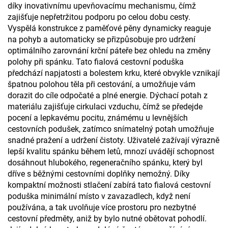
díky inovativnímu upevňovacímu mechanismu, čímž
zajišťuje nepřetržitou podporu po celou dobu cesty.
Vyspělá konstrukce z paměťové pěny dynamicky reaguje
na pohyb a automaticky se přizpůsobuje pro udržení
optimálního zarovnání krční páteře bez ohledu na změny
polohy při spánku. Tato fialová cestovní poduška
předchází napjatosti a bolestem krku, které obvykle vznikají
špatnou polohou těla při cestování, a umožňuje vám
dorazit do cíle odpočaté a plné energie. Dýchací potah z
materiálu zajišťuje cirkulaci vzduchu, čímž se předejde
pocení a lepkavému pocitu, známému u levnějších
cestovních podušek, zatímco snímatelný potah umožňuje
snadné pražení a udržení čistoty. Uživatelé zažívají výrazně
lepší kvalitu spánku během letů, mnozí uvádějí schopnost
dosáhnout hlubokého, regeneračního spánku, který byl
dříve s běžnými cestovními doplňky nemožný. Díky
kompaktní možnosti stlačení zabírá tato fialová cestovní
poduška minimální místo v zavazadlech, když není
používána, a tak uvolňuje více prostoru pro nezbytné
cestovní předměty, aniž by bylo nutné obětovat pohodlí.