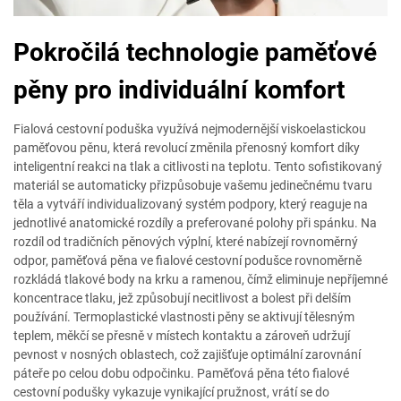
Pokročilá technologie paměťové
pěny pro individuální komfort
Fialová cestovní poduška využívá nejmodernější viskoelastickou
paměťovou pěnu, která revolucí změnila přenosný komfort díky
inteligentní reakci na tlak a citlivosti na teplotu. Tento sofistikovaný
materiál se automaticky přizpůsobuje vašemu jedinečnému tvaru
těla a vytváří individualizovaný systém podpory, který reaguje na
jednotlivé anatomické rozdíly a preferované polohy při spánku. Na
rozdíl od tradičních pěnových výplní, které nabízejí rovnoměrný
odpor, paměťová pěna ve fialové cestovní podušce rovnoměrně
rozkládá tlakové body na krku a ramenou, čímž eliminuje nepříjemné
koncentrace tlaku, jež způsobují necitlivost a bolest při delším
používání. Termoplastické vlastnosti pěny se aktivují tělesným
teplem, měkčí se přesně v místech kontaktu a zároveň udržují
pevnost v nosných oblastech, což zajišťuje optimální zarovnání
páteře po celou dobu odpočinku. Paměťová pěna této fialové
cestovní podušky vykazuje vynikající pružnost, vrátí se do