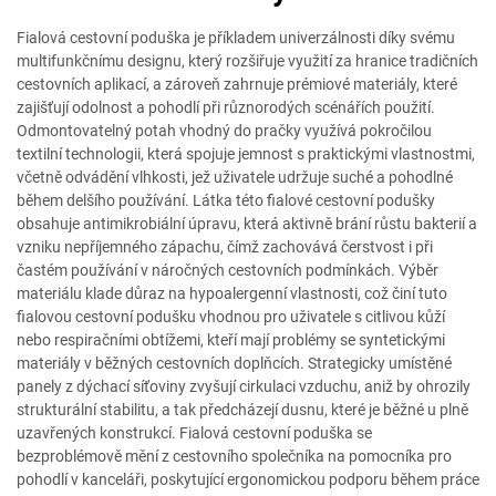
Fialová cestovní poduška je příkladem univerzálnosti díky svému
multifunkčnímu designu, který rozšiřuje využití za hranice tradičních
cestovních aplikací, a zároveň zahrnuje prémiové materiály, které
zajišťují odolnost a pohodlí při různorodých scénářích použití.
Odmontovatelný potah vhodný do pračky využívá pokročilou
textilní technologii, která spojuje jemnost s praktickými vlastnostmi,
včetně odvádění vlhkosti, jež uživatele udržuje suché a pohodlné
během delšího používání. Látka této fialové cestovní podušky
obsahuje antimikrobiální úpravu, která aktivně brání růstu bakterií a
vzniku nepříjemného zápachu, čímž zachovává čerstvost i při
častém používání v náročných cestovních podmínkách. Výběr
materiálu klade důraz na hypoalergenní vlastnosti, což činí tuto
fialovou cestovní podušku vhodnou pro uživatele s citlivou kůží
nebo respiračními obtížemi, kteří mají problémy se syntetickými
materiály v běžných cestovních doplňcích. Strategicky umístěné
panely z dýchací síťoviny zvyšují cirkulaci vzduchu, aniž by ohrozily
strukturální stabilitu, a tak předcházejí dusnu, které je běžné u plně
uzavřených konstrukcí. Fialová cestovní poduška se
bezproblémově mění z cestovního společníka na pomocníka pro
pohodlí v kanceláři, poskytující ergonomickou podporu během práce