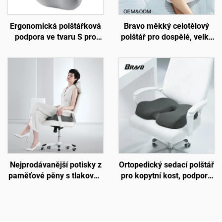
Ergonomická polštářková
Bravo měkký celotělový
podpora ve tvaru S pro
polštář pro dospělé, velký
dolní páteř, podložka na
vložený polštář pro spáče
židli do kanceláře,
na boku, těhotenský
podložka B7
polštář, tělový polštář BP-2
Nejprodávanější potisky z
Ortopedický sedací polštář
paměťové pěny s tlakovou
pro kopytní kost, podpora
nápravou, ortopedické
oběhu krve, sedací polštář
ergonomické sedací
do kanceláře nebo auta,
polštářky, sedací podložka
polštář z paměťové pěny
S3