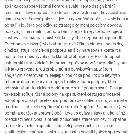
a zachovává přirozené zakřivení páteře i v případě, kdy během
spánku ochabne vědomá kontrola svalů. Tento design brání
naklonění hlavy dopředu, ke kterému běžně dochází, když cestující
usnou ve vzpřímené poloze – jev, který značně zatěžuje svaly krku a
obratlí. Tloušťka podložky se strategicky mění po celém obvodu,
poskytujíc maximální podporu tam, kde ji krk nejvíce potřebuje, a
zůstává nenápadná v místech, kde by objem způsobil nepohodlí.
Ergonomické inženýrství zahrnuje také šířku a hloubku podložky,
čímž zajišťuje komplexní podporu, aniž by narušovala kontakt s
opěradlem nebo vyvolávala klaustrofobní pocity. Fyzioterapeuti a
chiropraktici pravidelně doporučují správně navržené podložky pod
krk jako prevenci proti problémům s pohybovým aparátem
spojeným s cestováním. Nejlepší podložka pod krk pro lety tyto
odborné doporučení zahrnuje, a to díky zónám podpory, které
odpovídají anatomickým bodům zátěže a úponům svalů. Design
také zohledňuje různé polohy na spaní, které cestující přirozeně
adoptují, a poskytuje efektivní podporu bez ohledu na to, zda máte
tendenci spát zcela vzpřímeně nebo mírně opřeni. Ergonomický tvar
pomáhá udržovat správný oběh krve do oblasti hlavy a krku, čímž
předchází necitlivosti a brnění způsobené stlačením cév při špatné
poloze těla během spánku. Tento zlepšený oběh přispívá ke
kvalitnějšímu spánku a snižuje ztuhlost a bolesti typicky spojované