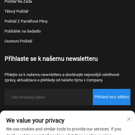
Polštář Na Záda
Tělový Polštář
Polštář Z Paměťové Pěny
Polštářek na Sedadlo
Cestovní Polštář
Přihlaste se k našemu newsletteru
Přidejte se k našemu newsletteru a dostávejte nejnovější odvětvové
zprávy, aktualizace a přehledy od našeho týmu v Company.
Přihlásit se k odběru
Copyright © 2026 Nantong Bulawo Home Textile Co., Ltd. Beijing Všechna
We value your privacy
práva vyhrazena.
Zásady ochrany osobních údajů
We use cookies and similar tools to provide our services. If you