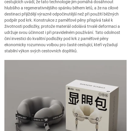
cestujících uvádí, že tato technologie jim pomáhá dosáhnout
hlubšího a regenerativnějšího spánku během letů, a že na cílové
destinaci přijíždějí výrazně odpočinutější než při použití běžných
podpěr pod krk. Konstrukce z paměťové pěny přispívá také k
životnosti podložky, protože materiál odolává trvalé deformaci a
udržuje svou účinnost i při pravidelném používání. Tato odolnost
činí investici do kvalitní podložky pod krk z paměťové pěny
ekonomicky rozumnou volbou pro časté cestující, kteří vyžadují
stabilní výkon svých cestovních doplňků.