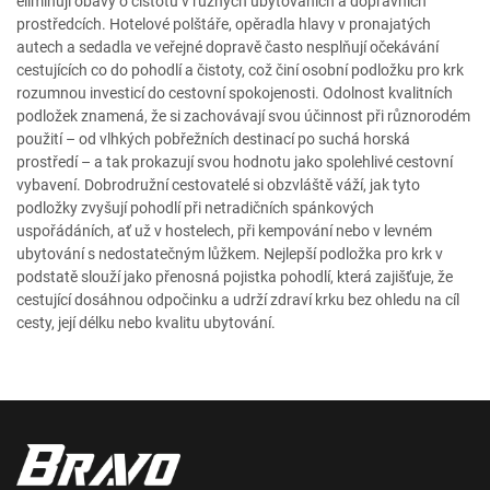
eliminují obavy o čistotu v různých ubytováních a dopravních
prostředcích. Hotelové polštáře, opěradla hlavy v pronajatých
autech a sedadla ve veřejné dopravě často nesplňují očekávání
cestujících co do pohodlí a čistoty, což činí osobní podložku pro krk
rozumnou investicí do cestovní spokojenosti. Odolnost kvalitních
podložek znamená, že si zachovávají svou účinnost při různorodém
použití – od vlhkých pobřežních destinací po suchá horská
prostředí – a tak prokazují svou hodnotu jako spolehlivé cestovní
vybavení. Dobrodružní cestovatelé si obzvláště váží, jak tyto
podložky zvyšují pohodlí při netradičních spánkových
uspořádáních, ať už v hostelech, při kempování nebo v levném
ubytování s nedostatečným lůžkem. Nejlepší podložka pro krk v
podstatě slouží jako přenosná pojistka pohodlí, která zajišťuje, že
cestující dosáhnou odpočinku a udrží zdraví krku bez ohledu na cíl
cesty, její délku nebo kvalitu ubytování.