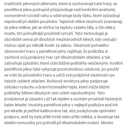
tradičních pěnových alternativ, které si zachovávají tuhé tvary, se
paměťová pěna postupně přizpůsobuje vaší konkrétní anatomii,
rovnoměrně rozvádí váhu a odstraňuje body tlaku, které způsobují
nepohodlí při delším používání. Teplotně citlivé vlastnosti znamenají,
že pěna měkne, jak se ohřívá na teplotu vašeho těla, a čím déle ji
nosíte, tím pohodlnější prostředí vytváří. Tato technologie je
obzvláště cenná při dlouhých mezinárodních letech, kdy cestující
mohou spát po několik hodin za sebou. Vlastnost pomalého
obnovování tvaru u paměťové pěny zajišťuje, že podložka si
zachová svůj podpůrný tvar i při dlouhodobém stlačení, a tak
zabraňuje zploštění, které učiní běžné polštářky neúčinnými. Kvalitní
paměťová pěna také vykazuje pozoruhodnou odolnost, po použití
se vrátí do původního tvaru a udrží své podpůrné vlastnosti i po
tisících cyklech stlačení. Buňková struktura pěny podporuje
cirkulaci vzduchu a brání hromadění tepla, které může běžné
polštářky během dlouhých cest učinit nepohodlnými. Tato
prodyšnost je zásadní v již tak teplém a suchém prostředí tlačených
kabin letadel. Hustota paměťové pěny v nejlepší podložce pod krk
pro letadlo je pečlivě kalibrována tak, aby poskytovala optimální
podporu, aniž by byla příliš tvrdá nebo příliš měkká, a dosahuje tak
ideální rovnováhy pro pohodlí při dlouhodobém nošení. Mnoho