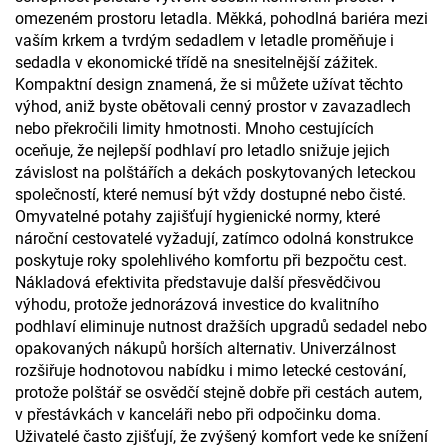
omezeném prostoru letadla. Měkká, pohodlná bariéra mezi
vaším krkem a tvrdým sedadlem v letadle proměňuje i
sedadla v ekonomické třídě na snesitelnější zážitek.
Kompaktní design znamená, že si můžete užívat těchto
výhod, aniž byste obětovali cenný prostor v zavazadlech
nebo překročili limity hmotnosti. Mnoho cestujících
oceňuje, že nejlepší podhlaví pro letadlo snižuje jejich
závislost na polštářích a dekách poskytovaných leteckou
společností, které nemusí být vždy dostupné nebo čisté.
Omyvatelné potahy zajišťují hygienické normy, které
nároční cestovatelé vyžadují, zatímco odolná konstrukce
poskytuje roky spolehlivého komfortu při bezpočtu cest.
Nákladová efektivita představuje další přesvědčivou
výhodu, protože jednorázová investice do kvalitního
podhlaví eliminuje nutnost dražších upgradů sedadel nebo
opakovaných nákupů horších alternativ. Univerzálnost
rozšiřuje hodnotovou nabídku i mimo letecké cestování,
protože polštář se osvědčí stejně dobře při cestách autem,
v přestávkách v kanceláři nebo při odpočinku doma.
Uživatelé často zjišťují, že zvýšený komfort vede ke snížení