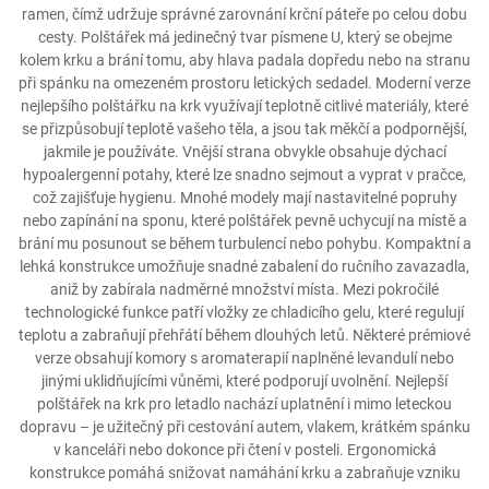
ramen, čímž udržuje správné zarovnání krční páteře po celou dobu
cesty. Polštářek má jedinečný tvar písmene U, který se obejme
kolem krku a brání tomu, aby hlava padala dopředu nebo na stranu
při spánku na omezeném prostoru letických sedadel. Moderní verze
nejlepšího polštářku na krk využívají teplotně citlivé materiály, které
se přizpůsobují teplotě vašeho těla, a jsou tak měkčí a podpornější,
jakmile je používáte. Vnější strana obvykle obsahuje dýchací
hypoalergenní potahy, které lze snadno sejmout a vyprat v pračce,
což zajišťuje hygienu. Mnohé modely mají nastavitelné popruhy
nebo zapínání na sponu, které polštářek pevně uchycují na místě a
brání mu posunout se během turbulencí nebo pohybu. Kompaktní a
lehká konstrukce umožňuje snadné zabalení do ručního zavazadla,
aniž by zabírala nadměrné množství místa. Mezi pokročilé
technologické funkce patří vložky ze chladicího gelu, které regulují
teplotu a zabraňují přehřátí během dlouhých letů. Některé prémiové
verze obsahují komory s aromaterapií naplněné levandulí nebo
jinými uklidňujícími vůněmi, které podporují uvolnění. Nejlepší
polštářek na krk pro letadlo nachází uplatnění i mimo leteckou
dopravu – je užitečný při cestování autem, vlakem, krátkém spánku
v kanceláři nebo dokonce při čtení v posteli. Ergonomická
konstrukce pomáhá snižovat namáhání krku a zabraňuje vzniku