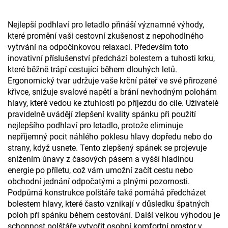
Nejlepší podhlaví pro letadlo přináší významné výhody,
které promění vaši cestovní zkušenost z nepohodlného
vytrvání na odpočinkovou relaxaci. Především toto
inovativní příslušenství předchází bolestem a tuhosti krku,
které běžně trápí cestující během dlouhých letů.
Ergonomický tvar udržuje vaše krční páteř ve své přirozené
křivce, snižuje svalové napětí a brání nevhodným polohám
hlavy, které vedou ke ztuhlosti po příjezdu do cíle. Uživatelé
pravidelně uvádějí zlepšení kvality spánku při použití
nejlepšího podhlaví pro letadlo, protože eliminuje
nepříjemný pocit náhlého poklesu hlavy dopředu nebo do
strany, když usnete. Tento zlepšený spánek se projevuje
snížením únavy z časových pásem a vyšší hladinou
energie po příletu, což vám umožní začít cestu nebo
obchodní jednání odpočatými a plnými pozornosti.
Podpůrná konstrukce polštáře také pomáhá předcházet
bolestem hlavy, které často vznikají v důsledku špatných
poloh při spánku během cestování. Další velkou výhodou je
schopnost polštáře vytvořit osobní komfortní prostor v