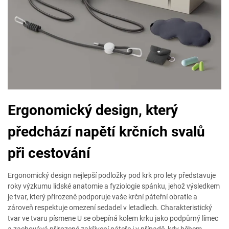
Ergonomický design, který
předchází napětí krčních svalů
při cestování
Ergonomický design nejlepší podložky pod krk pro lety představuje
roky výzkumu lidské anatomie a fyziologie spánku, jehož výsledkem
je tvar, který přirozeně podporuje vaše krční páteřní obratle a
zároveň respektuje omezení sedadel v letadlech. Charakteristický
tvar ve tvaru písmene U se obepíná kolem krku jako podpůrný límec