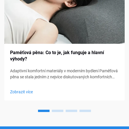
Paměťová pěna: Co to je, jak funguje a hlavní
výhody?
Adaptivní komfortní materiály v moderním bydlení Paměťová
pěna se stala jedním z nejvíce diskutovaných komfortních
materiálů v oblasti ložení, nábytku a osobní podpory. Od
matraců a polštářů po sedací polštářky a lékařské pomůcky,
Zobrazit více
paměťová pěna...