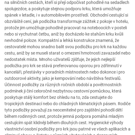
na silničních cestách, kteří si přejí odpočívat pohodlně na sedadlech
spolujezdce, a poskytuje stejnou podporu krku, která umožňuje
spánek v letadle, i v automobilovém prostředí. Obchodní cestující si
obzvláště cení, jak podložka transformuje zážitek z pokoje v hotelu,
protože jim umožňuje pohodlně pracovat na noteboocích v posteli
nebo si vychutnat četbu, aniž by docházelo ke stahům krku kvůli
nevhodné poloze. Kompaktní a lehká konstrukce znamená, že
cestovatelé mohou snadno balit svou podložku pro krk na každou
cestu, aniž by se museli starat o omezení hmotnosti zavazadel nebo
nedostatek místa. Mnoho uživatelů zjišťuje, že jejich nejlepší
podložka pro krk se stává preferovanou oporou pro zdřímnutí v
kanceláři, přestávky v poradních místnostech nebo dokonce i pro
outdoorové aktivity, jako je kempování nebo návštěva festivalů.
Účinnost podložky za různých ročních období a povětrnostních
podmínek ji činí celoročně nezbytnou cestovní pomůckou, která
poskytuje stálý komfort bez ohledu na to, zda cestujete do
tropických destinací nebo do chladných klimatických pásem. Rodiče
tyto podložky považují za neocenitelné pro zajištění pohodlí dětí
během rodinných cest, protože jemná podpora pomáhá mladým
cestujícím spát klidněji během dlouhých cest. Hygienické výhody
vlastnictví osobní podložky pro krk jsou patrné ve všech aplikacích a