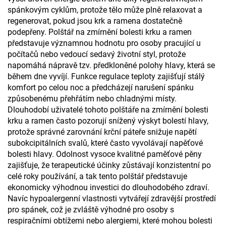
spánkovým cyklům, protože tělo může plně relaxovat a
regenerovat, pokud jsou krk a ramena dostatečně
podepřeny. Polštář na zmírnění bolesti krku a ramen
představuje významnou hodnotu pro osoby pracující u
počítačů nebo vedoucí sedavý životní styl, protože
napomáhá nápravě tzv. předkloněné polohy hlavy, která se
během dne vyvíjí. Funkce regulace teploty zajišťují stálý
komfort po celou noc a předcházejí narušení spánku
způsobenému přehřátím nebo chladnými místy.
Dlouhodobí uživatelé tohoto polštáře na zmírnění bolesti
krku a ramen často pozorují snížený výskyt bolestí hlavy,
protože správné zarovnání krční páteře snižuje napětí
subokcipitálních svalů, které často vyvolávají napěťové
bolesti hlavy. Odolnost vysoce kvalitné paměťové pěny
zajišťuje, že terapeutické účinky zůstávají konzistentní po
celé roky používání, a tak tento polštář představuje
ekonomicky výhodnou investici do dlouhodobého zdraví.
Navíc hypoalergenní vlastnosti vytvářejí zdravější prostředí
pro spánek, což je zvláště výhodné pro osoby s
respiračními obtížemi nebo alergiemi, které mohou bolesti