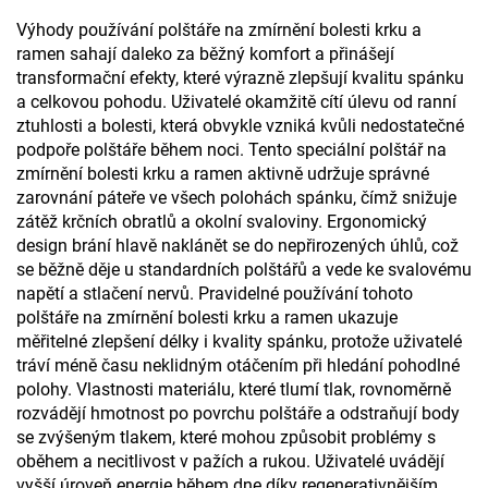
Výhody používání polštáře na zmírnění bolesti krku a
ramen sahají daleko za běžný komfort a přinášejí
transformační efekty, které výrazně zlepšují kvalitu spánku
a celkovou pohodu. Uživatelé okamžitě cítí úlevu od ranní
ztuhlosti a bolesti, která obvykle vzniká kvůli nedostatečné
podpoře polštáře během noci. Tento speciální polštář na
zmírnění bolesti krku a ramen aktivně udržuje správné
zarovnání páteře ve všech polohách spánku, čímž snižuje
zátěž krčních obratlů a okolní svaloviny. Ergonomický
design brání hlavě naklánět se do nepřirozených úhlů, což
se běžně děje u standardních polštářů a vede ke svalovému
napětí a stlačení nervů. Pravidelné používání tohoto
polštáře na zmírnění bolesti krku a ramen ukazuje
měřitelné zlepšení délky i kvality spánku, protože uživatelé
tráví méně času neklidným otáčením při hledání pohodlné
polohy. Vlastnosti materiálu, které tlumí tlak, rovnoměrně
rozvádějí hmotnost po povrchu polštáře a odstraňují body
se zvýšeným tlakem, které mohou způsobit problémy s
oběhem a necitlivost v pažích a rukou. Uživatelé uvádějí
vyšší úroveň energie během dne díky regenerativnějším