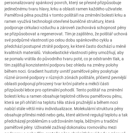
personalizovaný spánkový povrch, který se přesně přizpůsobuje
jedinečnému tvaru hlavy, krku a oblasti ramen každého uživatele.
Paměťová pěna použitá v tomto polštáři na zmírnění bolesti krku a
ramen využívá technologii otevřené buněčné struktury, která
podporuje cirkulaci vzduchu a zároveň zachovává schopnost pěny
se přizpůsobovat a regenerovat. Tím je zajištěno, že polštář uchová
své podpůrné vlastnosti po celou dobu spánkového cyklu a
předchází postupné ztrátě podpory, ke které často dochází u méně
kvalitních materiálů. Viskoelastické vlastnosti pěny umožňují, aby
se pomalu vrátila do původního tvaru poté, co je odstraněn tlak, a
tím zajišťují konzistentní podporu bez ohledu na změny polohy
během noci. Gradient hustoty uvnitř paměťové pěny poskytuje
různé úrovně podpory v různých zónách polštáře, přičemž pevnější
oblasti podporují přirozený tvar krční páteře a měkčí části
přizpůsobí lebce pro optimální pohodlí. Tento polštář na zmírnění
bolesti krku a ramen obsahuje teplotně citlivou paměťovou pěnu,
která se při ohřátí na teplotu těla stává pružnější a během noci
nabízí stále větší míru individualizace. Molekulární struktura pěny
obsahuje příměsi mědi nebo gelu, které aktivně regulují teplotu a tak
předcházejí problémům s udržováním tepla, běžným u tradiční
paměťové pěny. Uživatelé zažívají dokonalou rovnováhu mezi