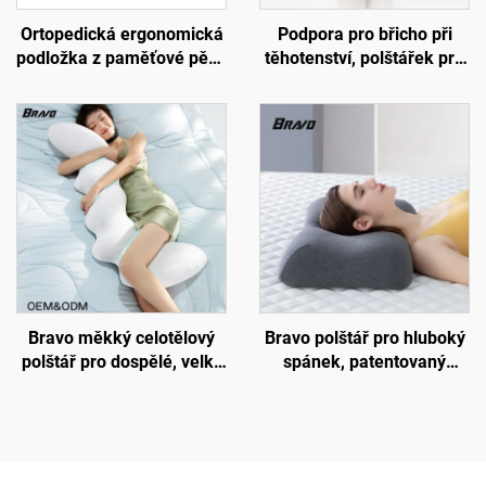
Ortopedická ergonomická
Podpora pro břicho při
podložka z paměťové pěny
těhotenství, polštářek pro
pro bederní páteř, pletená
bederní páteř, polštář pro
polštářková podložka do
lože, podložka W2
kanceláře a auta,
podložka B2
Bravo měkký celotělový
Bravo polštář pro hluboký
polštář pro dospělé, velký
spánek, patentovaný
vložený polštář pro spáče
ergonomický tvarovaný
na boku, těhotenský
design pro spáče na boku,
polštář, tělový polštář BP-2
ortopedický krční polštář z
paměťové pěny, polštář H8