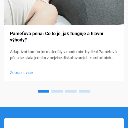
Paměťová pěna: Co to je, jak funguje a hlavní
výhody?
Adaptivní komfortní materiály v moderním bydlení Paměťová
pěna se stala jedním z nejvíce diskutovaných komfortních
materiálů v oblasti ložení, nábytku a osobní podpory. Od
matraců a polštářů po sedací polštářky a lékařské pomůcky,
Zobrazit více
paměťová pěna...