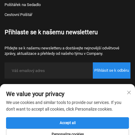
Polštářek na Sedadlo
Cestovní Polštář
Přihlaste se k našemu newsletteru
Přidejte se k našemu newsletteru a dostávejte nejnovější odvětvové
zprávy, aktualizace a přehledy od našeho týmu v Company.
Přihlásit se k odběru
Copyright © 2026 Nantong Bulawo Home Textile Co., Ltd. Beijing Všechna
We value your privacy
práva vyhrazena.
Zásady ochrany osobních údajů
We use cookies and similar tools to provide our services. If you
don't want to accept all cookies, click Personalize cookies.
Accept all
Personalize cookies