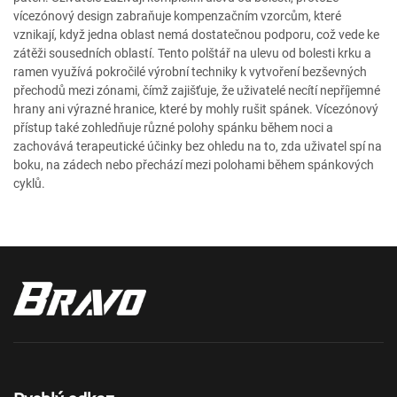
vícezónový design zabraňuje kompenzačním vzorcům, které
vznikají, když jedna oblast nemá dostatečnou podporu, což vede ke
zátěži sousedních oblastí. Tento polštář na ulevu od bolesti krku a
ramen využívá pokročilé výrobní techniky k vytvoření bezševných
přechodů mezi zónami, čímž zajišťuje, že uživatelé necítí nepříjemné
hrany ani výrazné hranice, které by mohly rušit spánek. Vícezónový
přístup také zohledňuje různé polohy spánku během noci a
zachovává terapeutické účinky bez ohledu na to, zda uživatel spí na
boku, na zádech nebo přechází mezi polohami během spánkových
cyklů.