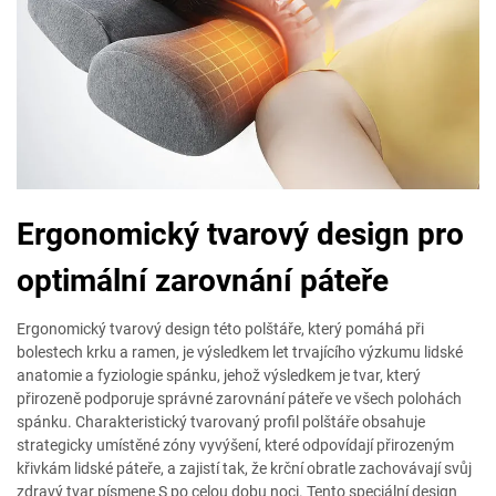
Ergonomický tvarový design pro
optimální zarovnání páteře
Ergonomický tvarový design této polštáře, který pomáhá při
bolestech krku a ramen, je výsledkem let trvajícího výzkumu lidské
anatomie a fyziologie spánku, jehož výsledkem je tvar, který
přirozeně podporuje správné zarovnání páteře ve všech polohách
spánku. Charakteristický tvarovaný profil polštáře obsahuje
strategicky umístěné zóny vyvýšení, které odpovídají přirozeným
křivkám lidské páteře, a zajistí tak, že krční obratle zachovávají svůj
zdravý tvar písmene S po celou dobu noci. Tento speciální design