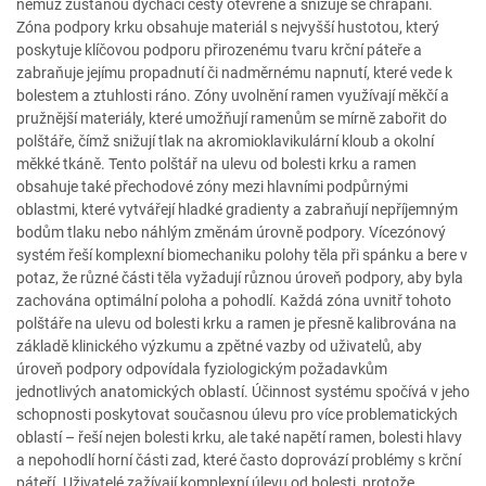
němuž zůstanou dýchací cesty otevřené a snižuje se chrápání.
Zóna podpory krku obsahuje materiál s nejvyšší hustotou, který
poskytuje klíčovou podporu přirozenému tvaru krční páteře a
zabraňuje jejímu propadnutí či nadměrnému napnutí, které vede k
bolestem a ztuhlosti ráno. Zóny uvolnění ramen využívají měkčí a
pružnější materiály, které umožňují ramenům se mírně zabořit do
polštáře, čímž snižují tlak na akromioklavikulární kloub a okolní
měkké tkáně. Tento polštář na ulevu od bolesti krku a ramen
obsahuje také přechodové zóny mezi hlavními podpůrnými
oblastmi, které vytvářejí hladké gradienty a zabraňují nepříjemným
bodům tlaku nebo náhlým změnám úrovně podpory. Vícezónový
systém řeší komplexní biomechaniku polohy těla při spánku a bere v
potaz, že různé části těla vyžadují různou úroveň podpory, aby byla
zachována optimální poloha a pohodlí. Každá zóna uvnitř tohoto
polštáře na ulevu od bolesti krku a ramen je přesně kalibrována na
základě klinického výzkumu a zpětné vazby od uživatelů, aby
úroveň podpory odpovídala fyziologickým požadavkům
jednotlivých anatomických oblastí. Účinnost systému spočívá v jeho
schopnosti poskytovat současnou úlevu pro více problematických
oblastí – řeší nejen bolesti krku, ale také napětí ramen, bolesti hlavy
a nepohodlí horní části zad, které často doprovází problémy s krční
páteří. Uživatelé zažívají komplexní úlevu od bolesti, protože