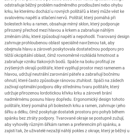
odstraňuje běžný problém nadměrného prodloužení nebo ohybu
krku, ke kterému dochází u rovných polštářů a který může vést ke
svalovému napětí a stlačení nervů. Polštář, který pomáhá při
bolestech krku a ramen, obsahuje mírný sklon, který podporuje
přirozený přechod mezi hlavou a krkem a zabraňuje náhlým
změnám úhlu, které způsobují napětí a nepohodlí. Tvarovaný design
zahrnuje prohloubenou oblast speciálně navrženou tak, aby
obejmula hlavu a zároveň poskytovala dostatečnou podporu pro
těžší okcipitální oblast, čímž rovnoměrně rozkládá hmotnost a
zabraňuje vzniku tlakových bodů. Spáče na boku profitují ze
zvýšených okrajů polštáře, které vyplňují prostor mezi ramenem a
hlavou, udržují neutrální zarovnání páteře a zabraňují bočnímu
ohnutí, které často způsobuje ránovou ztuhlost. Spáči na zádech
zažívají optimální podporu díky střednímu tvaru polštáře, který
udržuje přirozenou lordotickou křivku krku a zároveň brání
nadměrnému posunu hlavy dopředu. Ergonomický design tohoto
polštáře, který pomáhá při bolestech krku a ramen, zahrnuje i jeho
šířku a délku, čímž poskytuje dostatek prostoru pro pohyb během
spánku bez ztráty podpory. Tvarované okraje se postupně zužují,
aby vyhověly různým šířkám ramen a preferencím při spánku, a
zajistí tak, že uživatelé nezažijí náhlý pokles z okraje, který je běžný u