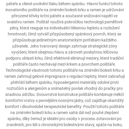
páteře a cílené uvolnění tlaku během spánku. Hlavní funkcí tohoto
inovativního polštáře na zmírnění bolesti krku a ramen je udržování
přirozené křivky krční páteře a současné snižování napětí ve
svalstvu ramen. Polštář využívá pokročilou technologii paměťové
pěny, která reaguje na individuální tělesnou teplotu a rozložení
hmotnosti, čímž vytváří přizpůsobený spánkový povrch, který se
přizpůsobuje jedinečným anatomickým potřebám každého
uživatele. Jeho tvarovaný design zahrnuje strategické zóny
vyvýšení, které obejmou hlavu a zároveň poskytnou klíčovou
podporu oblasti krku, čímž efektivně eliminují mezery, které tradiční
polštáře často nechávají mezi krkem a povrchem polštáře.
Technologické vlastnosti tohoto polštáře na zmírnění bolesti krku a
ramen zahrnují gelové impregnace s regulací teploty, které zabraňují
přehřátí během spánku, hypoalergenní materiály odolné proti
roztočům a alergenům a snímatelný povlak vhodný do pračky pro
snadnou údržbu. Dvouvrstvá konstrukce polštáře kombinuje měkčí
komfortní vrstvy s pevnějšími nosnými jádry, což zajišťuje okamžitý
komfort i dlouhodobé terapeutické benefity. Použití tohoto polštáře
na zmírnění bolesti krku a ramen sahá dál než pouhé zlepšení
spánku, díky čemuž je ideální pro osoby v procesu zotavování po
zraněních, pro lidi s chronickými bolestivými stavy, spáče na boku,