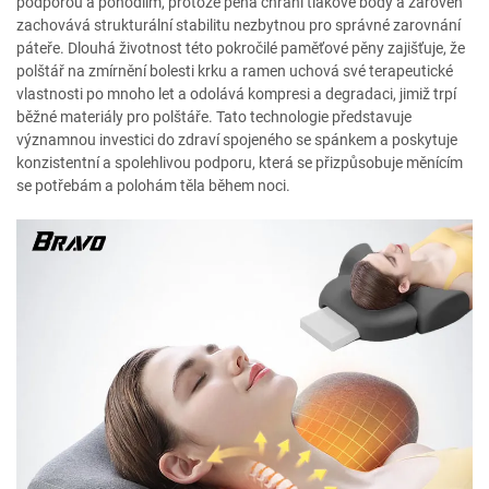
podporou a pohodlím, protože pěna chrání tlakové body a zároveň
zachovává strukturální stabilitu nezbytnou pro správné zarovnání
páteře. Dlouhá životnost této pokročilé paměťové pěny zajišťuje, že
polštář na zmírnění bolesti krku a ramen uchová své terapeutické
vlastnosti po mnoho let a odolává kompresi a degradaci, jimiž trpí
běžné materiály pro polštáře. Tato technologie představuje
významnou investici do zdraví spojeného se spánkem a poskytuje
konzistentní a spolehlivou podporu, která se přizpůsobuje měnícím
se potřebám a polohám těla během noci.