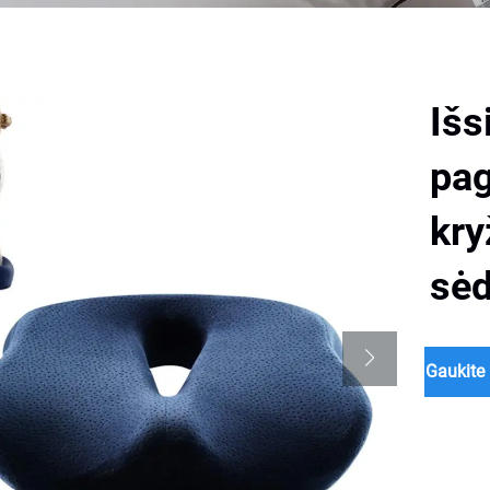
Išs
pag
kry
sėd
Gaukite