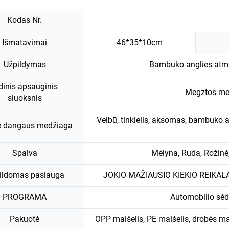
Kodas Nr.
Išmatavimai
46*35*10cm
Užpildymas
Bambuko anglies atmin
dinis apsauginis
Megztos med
sluoksnis
Velbū, tinklelis, aksomas, bambuko a
nė dangaus medžiaga
Spalva
Mėlyna, Ruda, Rožinė,
ildomas paslauga
JOKIO MAŽIAUSIO KIEKIO REIK
PROGRAMA
Automobilio sėd
Pakuotė
OPP maišelis, PE maišelis, drobės m