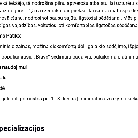
ekā iekšējo, tā nodrošina pilnu aptverošu atbalstu, lai uzturētu s
 aizmugure ir 1,5 cm zemāka par priekšu, lai samazinātu spiedie
ovākšanu, nodrošinot sausu sajūtu ilgstošai sēdēšanai. Mēs pi
īgas vajadzības, veltoties ļoti komfortablas ilgstošas sēdēšanas
s Patiks:
nis dizainas, mažina diskomfortą dėl ilgalaikio sėdėjimo, išpj
 populiariausių „Bravo“ sėdimųjų pagalvių, palaikoma platinimu
 naudojimui
ėdė
ėdė
gali būti paruoštas per 1–3 dienas | minimalus užsakymo kiekis
pecializacijos