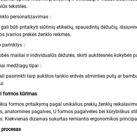
lūs tekstilės.
enklo personalizavimas：
gali būti pritaikyti siūtinių etikečių, spausdintų dėžučių, išsiuvi
os įvairios prekės ženklo reikmės.
 parinktys：
obės maišai ir individualūs dėžutės, skirti aukštesnės kokybės pa
iai medžiagų tipai：
gali pasirinkti tarp aukštos tankio erdvės atminties putų ar ba
ui.
li formos kūrimas
kia formos pritaikymą pagal unikalius prekių ženklų reikalavi
s, anatomines pagalves, U formos pagalvėles bei kūrybiškus stil
s. Kiekvienas dizainas sukurtas remiantis ergonomikos principa
procesas