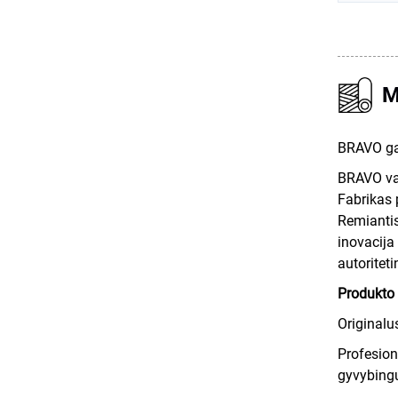
M
BRAVO ga
BRAVO val
Fabrikas 
Remiantis
inovacija 
autoritet
Produkto 
Originalu
Profesion
gyvybing