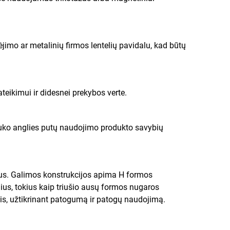
nėjimo ar metalinių firmos lentelių pavidalu, kad būtų
teikimui ir didesnei prekybos verte.
mbuko anglies putų naudojimo produkto savybių
mus. Galimos konstrukcijos apima H formos
ius, tokius kaip triušio ausų formos nugaros
is, užtikrinant patogumą ir patogų naudojimą.