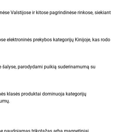
nėse Valstijose ir kitose pagrindinėse rinkose, siekiant
e elektroninės prekybos kategorijų Kinijoje, kas rodo
iose šalyse, parodydami puikią suderinamumą su
snės klasės produktai dominuoja kategorijų
lumų.
ose naudojamas trikotažas arba magnetiniai