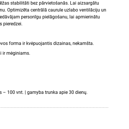
ēžas stabilitāti bez pārvietošanās. Lai aizsargātu
nu. Optimizēta centrālā caurule uzlabo ventilāciju un
edāvājam personīgu pielāgošanu, lai apmierinātu
 pieredzei.
ovos forma ir kvėpuojantis dizainas, nekamšta.
i ir mėginiams.
 – 100 vnt. | gamyba trunka apie 30 dienų.