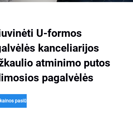
iuvinėti U-formos
alvėlės kanceliarijos
žkaulio atminimo putos
imosios pagalvėlės
 kainos pasiūlymą