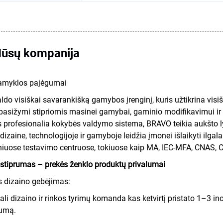
ūsų kompanija
myklos pajėgumai
do visiškai savarankišką gamybos įrenginį, kuris užtikrina visiš
pasižymi stipriomis masinei gamybai, gaminio modifikavimui ir 
 profesionalia kokybės valdymo sistema, BRAVO teikia aukšto l
dizaine, technologijoje ir gamyboje leidžia įmonei išlaikyti ilga
iniuose testavimo centruose, tokiuose kaip MA, IEC-MFA, CNAS, CI
stiprumas – prekės ženklo produktų privalumai
s dizaino gebėjimas:
ali dizaino ir rinkos tyrimų komanda kas ketvirtį pristato 1–3 in
umą.