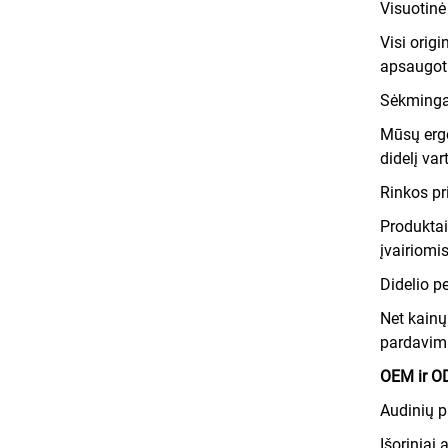
Visuotinė
Visi origi
apsaugoti
Sėkmingai
Mūsų ergo
didelį var
Rinkos p
Produktai
įvairiomi
Didelio 
Net kainų
pardavimu
OEM ir O
Audinių 
Išoriniai