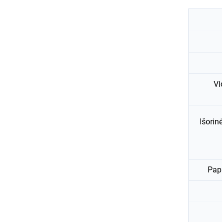
Vi
Išori
Pap