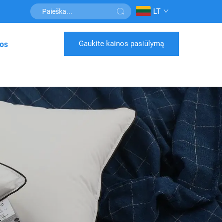
LT
Gaukite kainos pasiūlymą
os