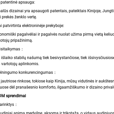
 patentinė apsauga:
nalūs dizainai yra apsaugoti patentais, pateiktais Kinijoje, Jungti
 prekės ženklo vertę.
 patvirtinta elektroninėje prekyboje:
nomiški pagalvėliai ir pagalvės nuolat užima pirmą vietą keliuos
totojų pripažinimą.
risitaikymas：
 išlaiko stabilų našumą tiek besivystančiose, tiek išsivysčius
s vartotojų aplinkomis.
pelningumo konkurencingumas：
 jautriose rinkose, tokiose kaip Kinija, mūsų vidutinės ir aukšte
ose dėl pranašesnio komforto, ilgaamžiškumo ir dizaino priva
DM sprendimai
parinktys：
 audiniai apima medvilnę, aksomą ir trikotažą, o vidaus audiniu