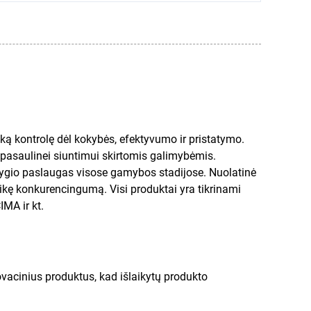
ką kontrolę dėl kokybės, efektyvumo ir pristatymo.
pasaulinei siuntimui skirtomis galimybėmis.
ygio paslaugas visose gamybos stadijose. Nuolatinė
laikę konkurencingumą. Visi produktai yra tikrinami
MA ir kt.
ovacinius produktus, kad išlaikytų produkto