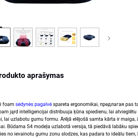
rodukto aprašymas
i foam
sėdynės pagalvė
spareta ergonomikai, предлагая pas tai
am jąrd intelligencijai distribuuja ķūna spiedienu, lai atvieglē
ni, lai uzlabotu gurnu formu. Ārējā elējošā samta kārta ir mai
ai. Būdama S4 modeļa uzlabotā versija, tā piedāvā labāku spiedi
rīties no ievainotu gurnu zonu slodzes, kas padara to ideālu tiem