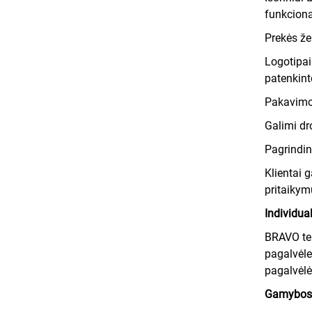
funkciona
Prekės ž
Logotipai 
patenkint
Pakavimo
Galimi dr
Pagrindin
Klientai 
pritaikym
Individua
BRAVO tei
pagalvėle
pagalvėlė
Gamybos 