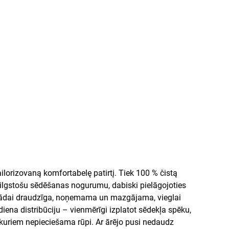
lorizovaną komfortabelę patirtį. Tiek 100 % čistą
tu ilgstošu sēdēšanas nogurumu, dabiski pielāgojoties
ga, ādai draudzīga, noņemama un mazgājama, vieglai
ena distribūciju – vienmērīgi izplatot sēdekļa spēku,
, kuriem nepieciešama rūpi. Ar ārējo pusi nedaudz