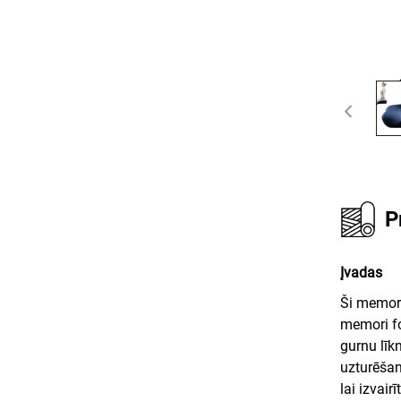
P
Įvadas
Ši memor
memori fo
gurnu līk
uzturēšan
lai izvai