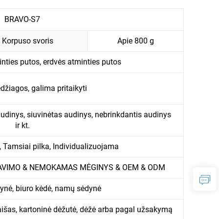
BRAVO-S7
Korpuso svoris
Apie 800 g
ties putos, erdvės atminties putos
žiagos, galima pritaikyti
udinys, siuvinėtas audinys, nebrinkdantis audinys
ir kt.
 Tamsiai pilka, Individualizuojama
ALAVIMO & NEMOKAMAS MĖGINYS & OEM & ODM
ynė, biuro kėdė, namų sėdynė
aišas, kartoninė dėžutė, dėžė arba pagal užsakymą