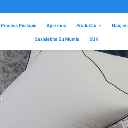
Pradinis Puslapis
Apie mus
Produktai
Naujien
Susisiekite Su Mumis
DUK
vė