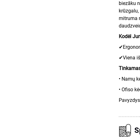
biezāku n
krūzgalu,
mitruma n
daudzveid
Kodėl Jum
✔Ergonomi
✔Viena iš
Tinkamas
• Namų k
• Ofiso k
Pavyzdys 
S