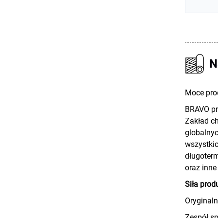
N
Moce pro
BRAVO pro
Zakład ch
globalnyc
wszystkic
długoter
oraz inne 
Siła prod
Oryginaln
Zespół sp