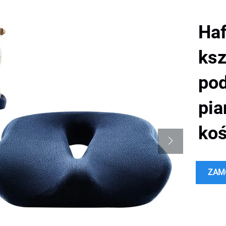
Haf
ksz
pod
pia
ko
ZAM