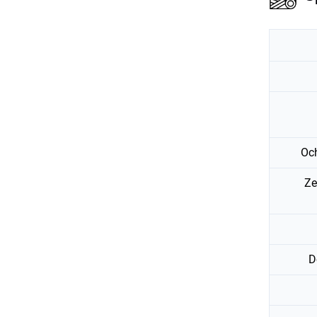
Oc
Ze
D