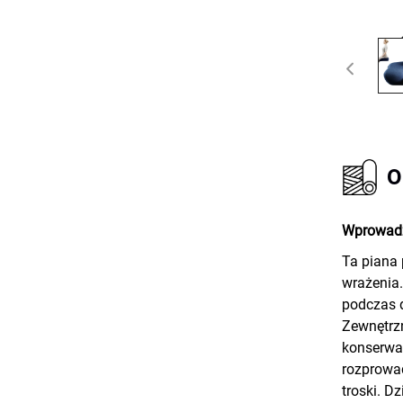
O
Wprowad
Ta piana
wrażenia.
podczas d
Zewnętrzn
konserwac
rozprowad
troski. D