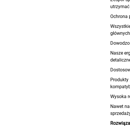
utrzymać 
Ochrona p
Wszystkie
głównych 
Dowodzon
Nasze erg
detalicz
Dostosow
Produkty 
kompatyb
Wysoka r
Nawet na 
sprzedaży
Rozwiąza