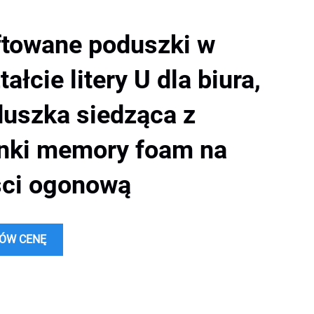
towane poduszki w
tałcie litery U dla biura,
uszka siedząca z
nki memory foam na
ści ogonową
ÓW CENĘ