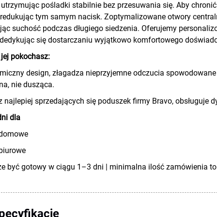
 utrzymując pośladki stabilnie bez przesuwania się. Aby chronić
 redukując tym samym nacisk. Zoptymalizowane otwory central
ąc suchość podczas długiego siedzenia. Oferujemy personalizo
 dedykując się dostarczaniu wyjątkowo komfortowego doświadc
jej pokochasz:
miczny design, złagadza nieprzyjemne odczucia spowodowane d
a, nie dusząca.
 najlepiej sprzedających się poduszek firmy Bravo, obsługuje dy
ni dla
o domowe
 biurowe
 być gotowy w ciągu 1–3 dni | minimalna ilość zamówienia to 1
pecyfikacje