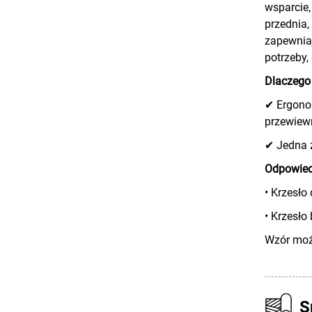
wsparcie,
przednia,
zapewniaj
potrzeby,
Dlaczego 
✔ Ergono
przewiewn
✔ Jedna z
Odpowied
• Krzesł
• Krzesło
Wzór może
S