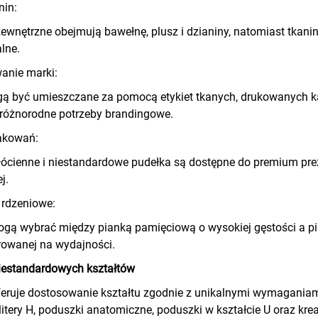
nin:
ewnętrzne obejmują bawełnę, plusz i dzianiny, natomiast tkani
lne.
anie marki:
 być umieszczane za pomocą etykiet tkanych, drukowanych kar
różnorodne potrzeby brandingowe.
akowań:
łócienne i niestandardowe pudełka są dostępne do premium prez
j.
 rdzeniowe:
mogą wybrać między pianką pamięciową o wysokiej gęstości a 
rowanej na wydajności.
iestandardowych kształtów
ruje dostosowanie kształtu zgodnie z unikalnymi wymaganiami
 litery H, poduszki anatomiczne, poduszki w kształcie U oraz kr