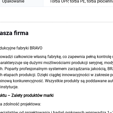
Opakowanie
Torba OPP, torba PE, torba płócien
asza firma
dukcyjne fabryki BRAVO
wadzi całkowicie własną fabrykę, co zapewnia pełną kontrolę 
arakteryzuje się dużymi możliwościami produkcji seryjnej, mod
h. Poparty profesjonalnym systemem zarządzania jakością, BR
h etapach produkcji. Dzięki ciągłej innowacyjności w zakresie pr
minową konkurencyjność. Wszystkie produkty są poddawane au
instytucje.
uktu – Zalety produktów marki
a zdolność projektowa:
ecjalistów od projektowania i badań rynkowych wprowadza 1–3