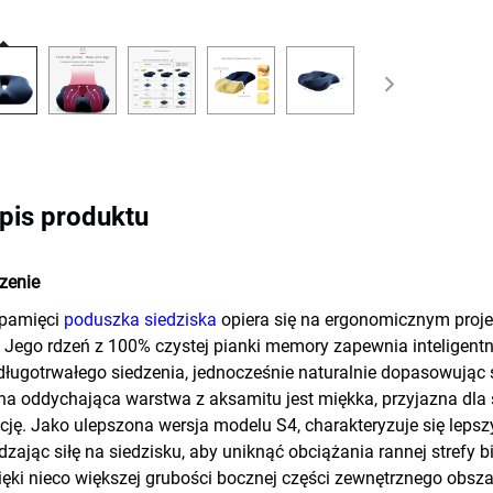
pis produktu
zenie
 pamięci
poduszka siedziska
opiera się na ergonomicznym proj
 Jego rdzeń z 100% czystej pianki memory zapewnia inteligentn
ługotrwałego siedzenia, jednocześnie naturalnie dopasowując si
a oddychająca warstwa z aksamitu jest miękka, przyjazna dla sk
ję. Jako ulepszona wersja modelu S4, charakteryzuje się leps
zając siłę na siedzisku, aby uniknąć obciążania rannej strefy 
zięki nieco większej grubości bocznej części zewnętrznego obsz