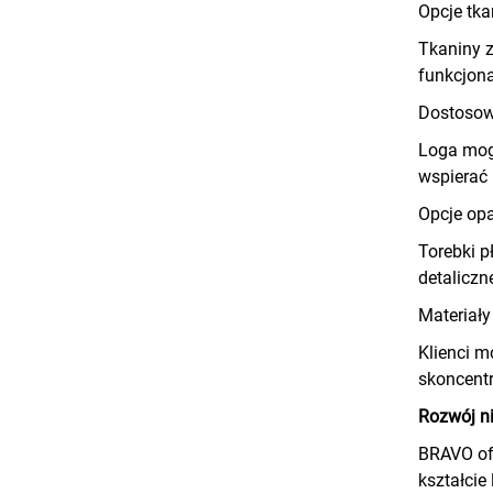
Opcje tka
Tkaniny z
funkcjona
Dostosow
Loga mogą
wspierać 
Opcje op
Torebki p
detaliczne
Materiały
Klienci 
skoncent
Rozwój n
BRAVO ofe
kształcie