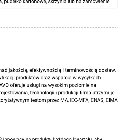
na, pudełko kartonowe, skrzynia lub na zamówienie
nad jakością, efektywnością i terminowością dostaw.
yfikacji produktów oraz wsparcia w wysyłkach
AVO oferuje usługi na wysokim poziomie na
ojektowania, technologii i produkcji firma utrzymuje
torytatywnym testom przez MA, IEC-MFA, CNAS, CIMA
 innowacyjne produkty każdego kwartału, aby