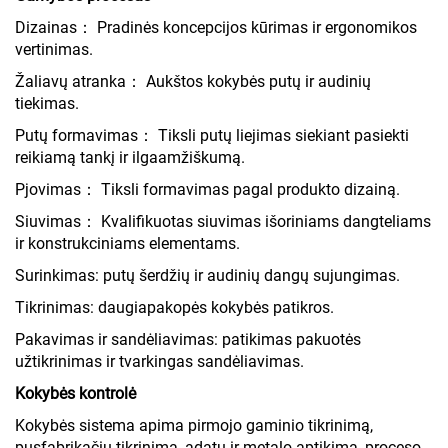
Dizainas： Pradinės koncepcijos kūrimas ir ergonomikos
vertinimas.
Žaliavų atranka： Aukštos kokybės putų ir audinių
tiekimas.
Putų formavimas： Tiksli putų liejimas siekiant pasiekti
reikiamą tankį ir ilgaamžiškumą.
Pjovimas： Tiksli formavimas pagal produkto dizainą.
Siuvimas： Kvalifikuotas siuvimas išoriniams dangteliams
ir konstrukciniams elementams.
Surinkimas: putų šerdžių ir audinių dangų sujungimas.
Tikrinimas: daugiapakopės kokybės patikros.
Pakavimas ir sandėliavimas: patikimas pakuotės
užtikrinimas ir tvarkingas sandėliavimas.
Kokybės kontrolė
Kokybės sistema apima pirmojo gaminio tikrinimą,
pusfabrikačių tikrinimą, adatų ir metalo aptikimą, proceso