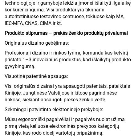
technologijoje ir gamyboje leidžia įmonei išlaikyti ilgalaikę
konkurencingumą. Visi produktai yra tikrinami
autoritetiniuose testavimo centruose, tokiuose kaip MA,
IEC-MFA, CNAS, CIMA ir kt.
Produkto stiprumas – prekės ženklo produktų privalumai
Originalus dizaino gebėjimas:
Profesionali dizaino ir rinkos tyrimų komanda kas ketvirtį
pristato 1–3 inovacinius produktus, kad išlaikytų produkto
gyvybingumą.
Visuotinė patentinė apsauga:
Visi originalūs dizainai yra apsaugoti patentais, pateiktais
Kinijoje, Jungtinėse Valstijose ir kitose pagrindinėse
rinkose, siekiant apsaugoti prekės ženklo vertę.
Sėkmingai patvirtinta elektroninėje prekyboje:
Mūsų ergonomiški pagalvėliai ir pagalvės nuolat užima
pirmą vietą keliuose elektroninės prekybos kategorijų
Kinijoje, kas rodo didelį vartotojų pripažinimą.