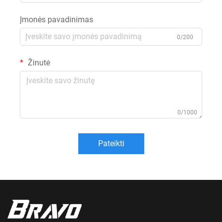
Įmonės pavadinimas
0/200
Žinutė
0/1000
Pateikti