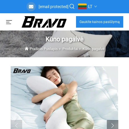
LT
[email protected]
Gaukite kainos pasiūlymą
Kūno pagalvė
Pradinis Puslapis
>
Produktai
>
Kūno pagalvė