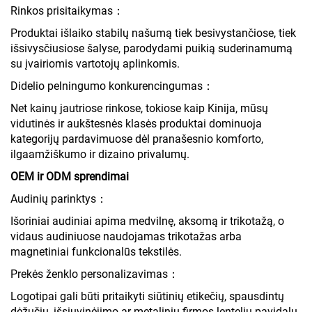
Rinkos prisitaikymas：
Produktai išlaiko stabilų našumą tiek besivystančiose, tiek
išsivysčiusiose šalyse, parodydami puikią suderinamumą
su įvairiomis vartotojų aplinkomis.
Didelio pelningumo konkurencingumas：
Net kainų jautriose rinkose, tokiose kaip Kinija, mūsų
vidutinės ir aukštesnės klasės produktai dominuoja
kategorijų pardavimuose dėl pranašesnio komforto,
ilgaamžiškumo ir dizaino privalumų.
OEM ir ODM sprendimai
Audinių parinktys：
Išoriniai audiniai apima medvilnę, aksomą ir trikotažą, o
vidaus audiniuose naudojamas trikotažas arba
magnetiniai funkcionalūs tekstilės.
Prekės ženklo personalizavimas：
Logotipai gali būti pritaikyti siūtinių etikečių, spausdintų
dėžučių, išsiuvinėjimo ar metalinių firmos lentelių pavidalu,