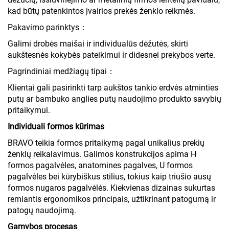
kad būtų patenkintos įvairios prekės ženklo reikmės.
Pakavimo parinktys：
Galimi drobės maišai ir individualūs dėžutės, skirti
aukštesnės kokybės pateikimui ir didesnei prekybos verte.
Pagrindiniai medžiagų tipai：
Klientai gali pasirinkti tarp aukštos tankio erdvės atminties
putų ar bambuko anglies putų naudojimo produkto savybių
pritaikymui.
Individuali formos kūrimas
BRAVO teikia formos pritaikymą pagal unikalius prekių
ženklų reikalavimus. Galimos konstrukcijos apima H
formos pagalvėles, anatomines pagalves, U formos
pagalvėles bei kūrybiškus stilius, tokius kaip triušio ausų
formos nugaros pagalvėlės. Kiekvienas dizainas sukurtas
remiantis ergonomikos principais, užtikrinant patogumą ir
patogų naudojimą.
Gamybos procesas