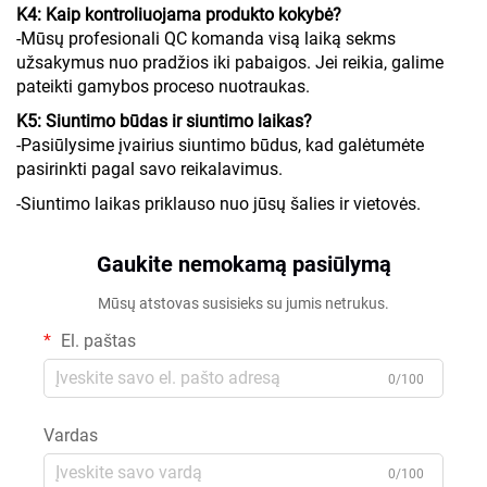
K4: Kaip kontroliuojama produkto kokybė?
-Mūsų profesionali QC komanda visą laiką sekms
užsakymus nuo pradžios iki pabaigos. Jei reikia, galime
pateikti gamybos proceso nuotraukas.
K5: Siuntimo būdas ir siuntimo laikas?
-Pasiūlysime įvairius siuntimo būdus, kad galėtumėte
pasirinkti pagal savo reikalavimus.
-Siuntimo laikas priklauso nuo jūsų šalies ir vietovės.
Gaukite nemokamą pasiūlymą
Mūsų atstovas susisieks su jumis netrukus.
El. paštas
0/100
Vardas
0/100