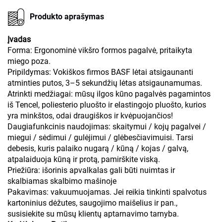
Produkto aprašymas
Įvadas
Forma: Ergonominė vikšro formos pagalvė, pritaikyta
miego poza.
Pripildymas: Vokiškos firmos BASF lėtai atsigaunanti
atminties putos, 3–5 sekundžių lėtas atsigaunamumas.
Atrinkti medžiagai: mūsų ilgos kūno pagalvės pagamintos
iš Tencel, poliesterio pluošto ir elastingojo pluošto, kurios
yra minkštos, odai draugiškos ir kvėpuojančios!
Daugiafunkcinis naudojimas: skaitymui / kojų pagalvei /
miegui / sėdimui / gulėjimui / glėbesčiavimuisi. Tarsi
debesis, kuris palaiko nugarą / kūną / kojas / galvą,
atpalaiduoja kūną ir protą, pamirškite viską.
Priežiūra: išorinis apvalkalas gali būti nuimtas ir
skalbiamas skalbimo mašinoje
Pakavimas: vakuumuojamas. Jei reikia tinkinti spalvotus
kartoninius dėžutes, saugojimo maišelius ir pan.,
susisiekite su mūsų klientų aptarnavimo tarnyba.