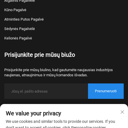
Atgalinis Pagalvėlė
Kūno Pagalvė
Atminties Putos Pagalvė
Sėdynės Pagalvėlė
Kelionės Pagalvė
Prisijunkite prie mūsų biužo
Prisijunkite prie mūsų biulino, kad gautumėte naujausias industrijos
naujienas, atnaujinimus ir mūsų komandos išvadas.
Prenumeruoti
Autorecht © 2026 Nantong Bulawo Home Textile Co., Ltd. Beijing Visos
We value your privacy
pravažymės rezervirowanės.
Privatumo politika
We use cookies and similar tools to provide our services. If you
don't want to accept all cookies, click Personalize cookies.