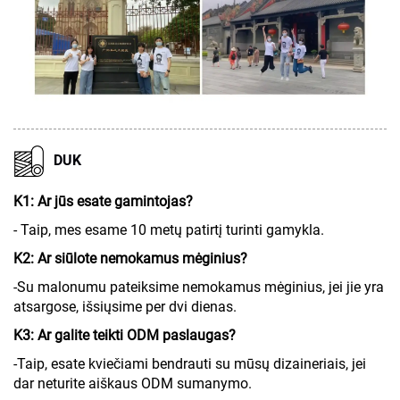
DUK
K1: Ar jūs esate gamintojas?
- Taip, mes esame 10 metų patirtį turinti gamykla.
K2: Ar siūlote nemokamus mėginius?
-Su malonumu pateiksime nemokamus mėginius, jei jie yra
atsargose, išsiųsime per dvi dienas.
K3: Ar galite teikti ODM paslaugas?
-Taip, esate kviečiami bendrauti su mūsų dizaineriais, jei
dar neturite aiškaus ODM sumanymo.