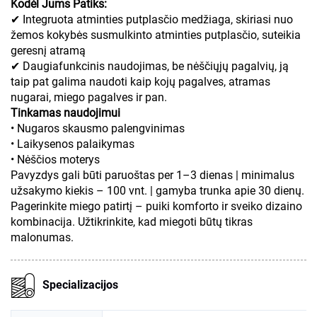
Kodėl Jums Patiks:
✔ Integruota atminties putplasčio medžiaga, skiriasi nuo
žemos kokybės susmulkinto atminties putplasčio, suteikia
geresnį atramą
✔ Daugiafunkcinis naudojimas, be nėščiųjų pagalvių, ją
taip pat galima naudoti kaip kojų pagalves, atramas
nugarai, miego pagalves ir pan.
Tinkamas naudojimui
• Nugaros skausmo palengvinimas
• Laikysenos palaikymas
• Nėščios moterys
Pavyzdys gali būti paruoštas per 1–3 dienas | minimalus
užsakymo kiekis – 100 vnt. | gamyba trunka apie 30 dienų.
Pagerinkite miego patirtį – puiki komforto ir sveiko dizaino
kombinacija. Užtikrinkite, kad miegoti būtų tikras
malonumas.
Specializacijos