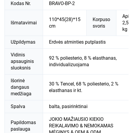
Kodas Nr.
BRAVO-BP-2
Apie
110*45(28)*15
Korpuso
Išmatavimai
2,5
cm
svoris
kg
Užpildymas
Erdvės atminties putplastis
Vidinis
92 % poliesterio, 8 % elasthanas,
apsauginis
individualizuojama
sluoksnis
Išorinė
30 % Tencel, 68 % poliesterio, 2 %
dangaus
elasthanas ir kt.
medžiaga
Spalva
balta, pasirinktinai
JOKIO MAŽIAUSIO KIEKIO
Papildomas
REIKALAVIMO & NEMOKAMAS
paslauga
MĖGINYS & OEM & ODM