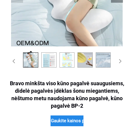
Bravo minkšta viso kūno pagalvė suaugusiems,
didelė pagalvės įdėklas šonu miegantiems,
nėštumo metu naudojama kūno pagalvė, kūno
pagalvė BP-2
Gaukite kainos pasiūlymą