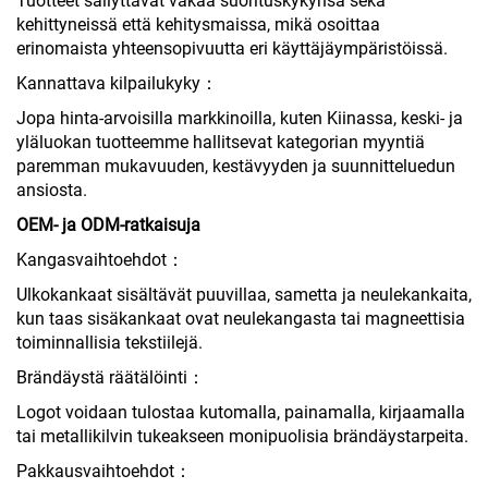
Tuotteet säilyttävät vakaa suorituskykynsä sekä
kehittyneissä että kehitysmaissa, mikä osoittaa
erinomaista yhteensopivuutta eri käyttäjäympäristöissä.
Kannattava kilpailukyky：
Jopa hinta-arvoisilla markkinoilla, kuten Kiinassa, keski- ja
yläluokan tuotteemme hallitsevat kategorian myyntiä
paremman mukavuuden, kestävyyden ja suunnitteluedun
ansiosta.
OEM- ja ODM-ratkaisuja
Kangasvaihtoehdot：
Ulkokankaat sisältävät puuvillaa, sametta ja neulekankaita,
kun taas sisäkankaat ovat neulekangasta tai magneettisia
toiminnallisia tekstiilejä.
Brändäystä räätälöinti：
Logot voidaan tulostaa kutomalla, painamalla, kirjaamalla
tai metallikilvin tukeakseen monipuolisia brändäystarpeita.
Pakkausvaihtoehdot：