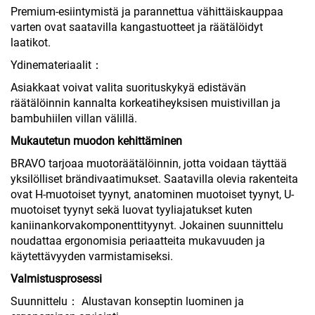
Premium-esiintymistä ja parannettua vähittäiskauppaa
varten ovat saatavilla kangastuotteet ja räätälöidyt
laatikot.
Ydinemateriaalit：
Asiakkaat voivat valita suorituskykyä edistävän
räätälöinnin kannalta korkeatiheyksisen muistivillan ja
bambuhiilen villan välillä.
Mukautetun muodon kehittäminen
BRAVO tarjoaa muotoräätälöinnin, jotta voidaan täyttää
yksilölliset brändivaatimukset. Saatavilla olevia rakenteita
ovat H-muotoiset tyynyt, anatominen muotoiset tyynyt, U-
muotoiset tyynyt sekä luovat tyyliajatukset kuten
kaniinankorvakomponenttityynyt. Jokainen suunnittelu
noudattaa ergonomisia periaatteita mukavuuden ja
käytettävyyden varmistamiseksi.
Valmistusprosessi
Suunnittelu： Alustavan konseptin luominen ja