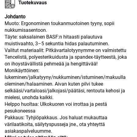
Tuotekuvaus
Johdanto
Muoto: Ergonominen toukanmuotoinen tyyny, sopii
nukkumisasentoon.
Täyte: saksalainen BASF:n hitaasti palautuva
muistivaahto, 3–5 sekuntia hidas palautuminen.
Valitut materiaalit: Pitkävartalotyynymme on valmistettu
Tencelistä, polyesterikuidusta ja spandex-täytteestä, joka
on ihoystävällistä pehmeää ja hengittävää!
Monikäyttöinen:
lukeminen/jalkatyyny/nukkuminen/istuminen/makuulla
oleminen/halaaminen. Aivan kuten pilvi tukee
selkääsi/vartaloasi/jalkojasi/päätäsi, rentouta kehosi ja
mielesi, unohda kaikki.
Helppo huoltaa: Ulkokuoren voi irrottaa ja pestä
pesukoneessa
Pakkaus: Tyhjiöpakkaus. Jos haluat mukauttaa
värilaatikoita, säilytyspusseja jne., ota yhteyttä
asiakaspalveluumme.