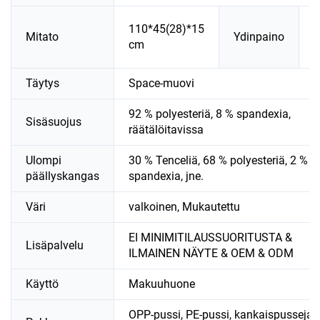
N
110*45(28)*15
Mitato
Ydinpaino
2
cm
k
Täytys
Space-muovi
92 % polyesteriä, 8 % spandexia,
Sisäsuojus
räätälöitavissa
Ulompi
30 % Tenceliä, 68 % polyesteriä, 2 %
päällyskangas
spandexia, jne.
Väri
valkoinen, Mukautettu
EI MINIMITILAUSSUORITUSTA &
Lisäpalvelu
ILMAINEN NÄYTE & OEM & ODM
Käyttö
Makuuhuone
OPP-pussi, PE-pussi, kankaispusseja,