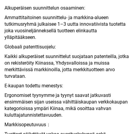
Alkuperäisen suunnittelun osaaminen:
Ammattitaitoinen suunnittelu- ja markkina-alueen
tutkimusryhmä julkaisee 1–3 uutta innovatiivista tuotetta
joka vuosineljänneksellä tuotteen elinkautta
ylläpitääkseen.
Globaali patenttisuojelu:
Kaikki alkuperäiset suunnittelut suojataan patenteilla, jotka
on rekisteröity Kiinassa, Yhdysvalloissa ja muissa
merkittävissä markkinoilla, jotta merkkituotteen arvo
turvataan.
E-kaupan todettu menestys:
Ergonomiset tyynymme ja tyynyt saavat jatkuvasti
ensimmäisen sijan useissa vähittäiskaupan verkkokaupan
kategorioissa ympäri Kiinaa, mikä osoittaa vahvan
kuluttajatunnistettavuuden.
Markkisopeutuvuus：