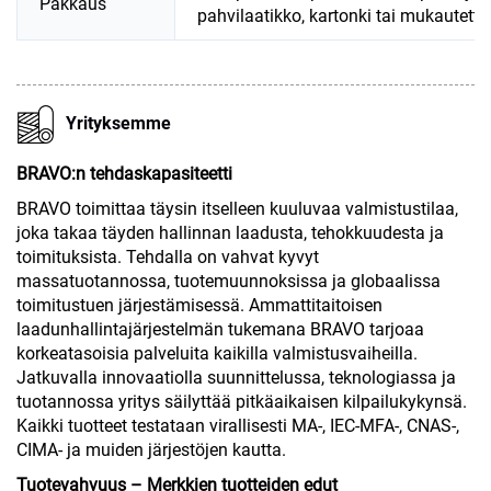
Pakkaus
pahvilaatikko, kartonki tai mukautettu
Yrityksemme
BRAVO:n tehdaskapasiteetti
BRAVO toimittaa täysin itselleen kuuluvaa valmistustilaa,
joka takaa täyden hallinnan laadusta, tehokkuudesta ja
toimituksista. Tehdalla on vahvat kyvyt
massatuotannossa, tuotemuunnoksissa ja globaalissa
toimitustuen järjestämisessä. Ammattitaitoisen
laadunhallintajärjestelmän tukemana BRAVO tarjoaa
korkeatasoisia palveluita kaikilla valmistusvaiheilla.
Jatkuvalla innovaatiolla suunnittelussa, teknologiassa ja
tuotannossa yritys säilyttää pitkäaikaisen kilpailukykynsä.
Kaikki tuotteet testataan virallisesti MA-, IEC-MFA-, CNAS-,
CIMA- ja muiden järjestöjen kautta.
Tuotevahvuus – Merkkien tuotteiden edut