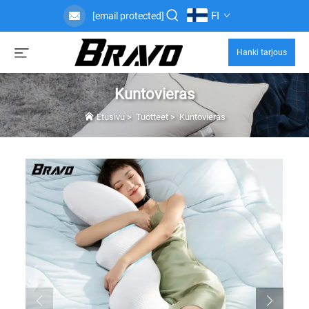
FI
[email protected]
Hanki tarjous
Kuntovieras
Etusivu
>
Tuotteet
>
Kuntovieras