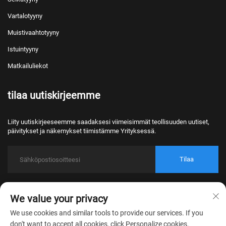
Vartalotyyny
Muistivaahtotyyny
Istuintyyny
Matkailuliekot
tilaa uutiskirjeemme
Liity uutiskirjeeseemme saadaksesi viimeisimmät teollisuuden uutiset,
päivitykset ja näkemykset tiimistämme Yrityksessä.
Tilaa
Copyright © 2026 Nantong Bulawo Home Textile Co., Ltd. Beijing Kaikki
We value your privacy
oikeudet pidätetty.
Tietosuojakäytäntö
We use cookies and similar tools to provide our services. If you
don't want to accept all cookies, click Personalize cookies.