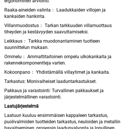
ergonominen arviointi.
Raaka-aineiden valinta： Laadukkaiden villojen ja
kankaiden hankinta.
Villanmuodostus： Tarkan tarkkuuden villamuottaus
tiheyden ja kestävyyden saavuttamiseksi.
Leikkaus： Tarkka muodonantaminen tuotteen
suunnittelun mukaan.
Ommelu： Ammattitaitoinen ompelu ulkokankaita ja
rakennekomponentteja varten.
Kokoonpano： Yhdistämällä villaytimet ja kankaita.
Tarkastus: Monivaiheiset laaduntarkastukset.
Pakkaus ja varastointi: Turvallinen pakkaukset ja
järjestelmällinen varastointi.
Laatujärjestelmä
Laatuun kuuluu ensimmäisen kappaleen tarkastus,
puolivalmiiden tuotteiden tarkastus, neuloiden ja metallin
havaitseminen, prosessin laadunvalvonta ja lopullinen