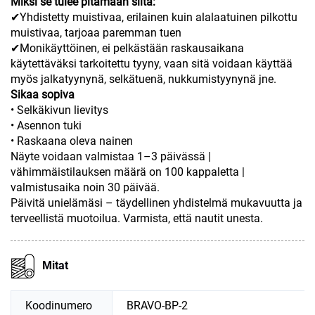
Miksi se tulee pitämään siitä:
✔Yhdistetty muistivaa, erilainen kuin alalaatuinen pilkottu
muistivaa, tarjoaa paremman tuen
✔Monikäyttöinen, ei pelkästään raskausaikana
käytettäväksi tarkoitettu tyyny, vaan sitä voidaan käyttää
myös jalkatyynynä, selkätuenä, nukkumistyynynä jne.
Sikaa sopiva
• Selkäkivun lievitys
• Asennon tuki
• Raskaana oleva nainen
Näyte voidaan valmistaa 1–3 päivässä |
vähimmäistilauksen määrä on 100 kappaletta |
valmistusaika noin 30 päivää.
Päivitä unielämäsi – täydellinen yhdistelmä mukavuutta ja
terveellistä muotoilua. Varmista, että nautit unesta.
Mitat
Koodinumero
BRAVO-BP-2