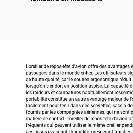
mémoire de forme
orthopédique
ergonomique tricoté
a
pour bureau ou voiture
do
Coussin de dos B2
Ore
cer
mé
L'oreiller de repos-tête d'avion offre des avantage
passagers dans le monde entier. Les utilisateurs sig
Ore
de haute qualité, car le soutien ergonomique réduit
mém
lorsqu'on s'endort en position assise. La capacité d
les raideurs et courbatures habituellement ressentie
portabilité constitue un autre avantage majeur de l
facilement pour tenir dans des serviettes, sacs à d
fournis par les compagnies aériennes, qui ne sont p
matière de confort. L'oreiller de repos-tête d'avion 
fréquents qui peuvent utiliser le même oreiller pe
des tissus évacuant l'humidité, préservant fraîche