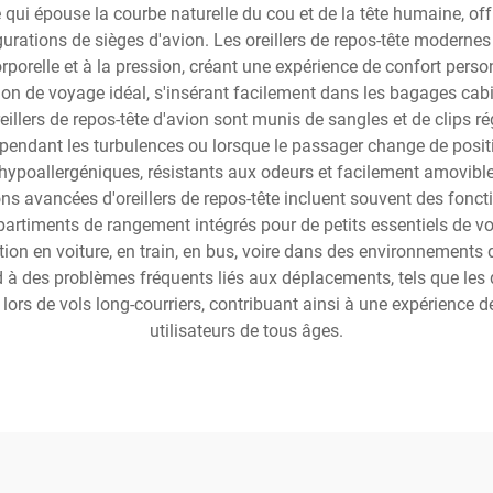
qui épouse la courbe naturelle du cou et de la tête humaine, off
ations de sièges d'avion. Les oreillers de repos-tête moderne
porelle et à la pression, créant une expérience de confort perso
non de voyage idéal, s'insérant facilement dans les bagages cab
ers de repos-tête d'avion sont munis de sangles et de clips régl
 pendant les turbulences ou lorsque le passager change de posit
ypoallergéniques, résistants aux odeurs et facilement amovible 
ons avancées d'oreillers de repos-tête incluent souvent des fonc
artiments de rangement intégrés pour de petits essentiels de vo
ation en voiture, en train, en bus, voire dans des environnements
nd à des problèmes fréquents liés aux déplacements, tels que les 
ors de vols long-courriers, contribuant ainsi à une expérience d
utilisateurs de tous âges.