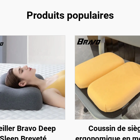
Produits populaires
eiller Bravo Deep
Coussin de siè
Sleep Breveté
ergonomique en m