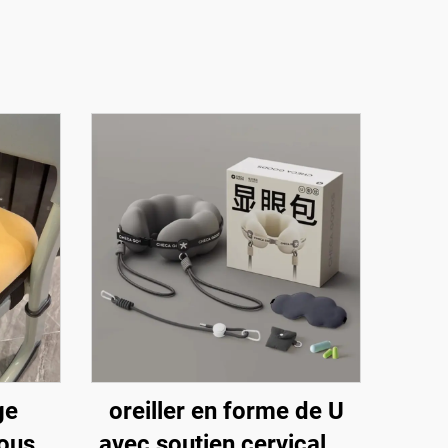
ge
oreiller en forme de U
ousse
avec soutien cervical et