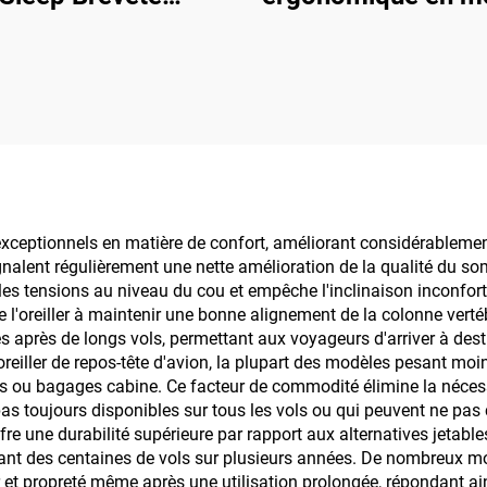
Conception
à mémoire de fo
ergonomique
pour coccyx avec 
natomique pour
ajustable, coussi
rmeurs latéraux
siège pour chai
iller orthopédique
d'école
vical en mousse à
moire de forme
s exceptionnels en matière de confort, améliorant considérableme
nalent régulièrement une nette amélioration de la qualité du somme
iller en mousse à
 les tensions au niveau du cou et empêche l'inclinaison inconfor
oire de forme H8
e l'oreiller à maintenir une bonne alignement de la colonne vert
s après de longs vols, permettant aux voyageurs d'arriver à desti
'oreiller de repos-tête d'avion, la plupart des modèles pesant 
os ou bagages cabine. Ce facteur de commodité élimine la nécess
as toujours disponibles sur tous les vols ou qui peuvent ne pas
offre une durabilité supérieure par rapport aux alternatives jeta
ndant des centaines de vols sur plusieurs années. De nombreux mo
ur et propreté même après une utilisation prolongée, répondant 