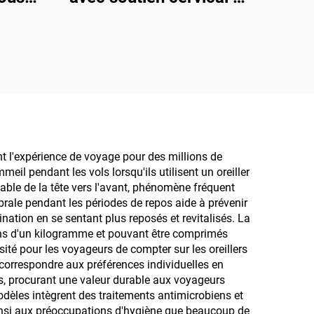
rme
crânien à 360°, oreillers
bande
de voyage pour long-
n de
courrier
se
nt l'expérience de voyage pour des millions de
il pendant les vols lorsqu'ils utilisent un oreiller
table de la tête vers l'avant, phénomène fréquent
ébrale pendant les périodes de repos aide à prévenir
nation en se sentant plus reposés et revitalisés. La
moins d'un kilogramme et pouvant être comprimés
ité pour les voyageurs de compter sur les oreillers
 correspondre aux préférences individuelles en
bles, procurant une valeur durable aux voyageurs
dèles intègrent des traitements antimicrobiens et
ainsi aux préoccupations d'hygiène que beaucoup de