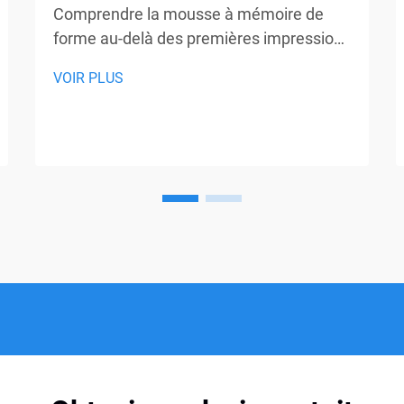
Comprendre la mousse à mémoire de
forme au-delà des premières impressions
Pour de nombreux débutants, la mousse
VOIR PLUS
à mémoire de forme est souvent
associée à quelques impressions fixes
issues de publicités, de conversations
informelles ou d'expériences rapides en
salle d'exposition. Ces impressions
peuvent facilement se transformer en...