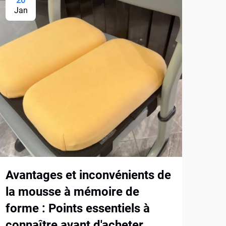
20
2
Jan
Ja
Avantages et inconvénients de
Com
la mousse à mémoire de
fou
forme : Points essentiels à
à m
connaître avant d'acheter
nou