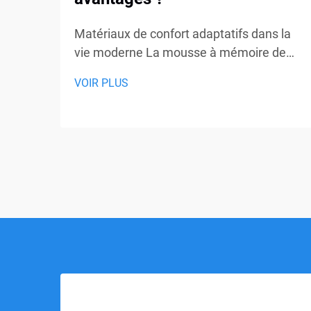
Matériaux de confort adaptatifs dans la
vie moderne La mousse à mémoire de
forme est devenue l'un des matériaux de
VOIR PLUS
confort les plus discutés dans les
domaines du couchage, du mobilier et
des produits de soutien personnel. Des
matelas et oreillers aux coussins d'assise
et supports médicaux, la mousse à
mémoire de forme...