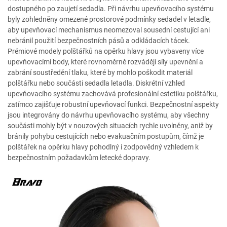
dostupného po zaujetí sedadla. Při návrhu upevňovacího systému
byly zohledněny omezené prostorové podmínky sedadel v letadle,
aby upevňovací mechanismus neomezoval sousední cestující ani
nebránil použití bezpečnostních pásů a odkládacích tácek.
Prémiové modely polštářků na opěrku hlavy jsou vybaveny více
upevňovacími body, které rovnoměrně rozvádějí síly upevnění a
zabrání soustředění tlaku, které by mohlo poškodit materiál
polštářku nebo součásti sedadla letadla. Diskrétní vzhled
upevňovacího systému zachovává profesionální estetiku polštářku,
zatímco zajišťuje robustní upevňovací funkci. Bezpečnostní aspekty
jsou integrovány do návrhu upevňovacího systému, aby všechny
součásti mohly být v nouzových situacích rychle uvolněny, aniž by
bránily pohybu cestujících nebo evakuačním postupům, čímž je
polštářek na opěrku hlavy pohodlný i zodpovědný vzhledem k
bezpečnostním požadavkům letecké dopravy.