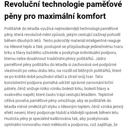
Revoluční technologie paměťové
pěny pro maximální komfort
Polštářek do letadla využívá nejmodernější technologii paměťové
pěny, která revolučně mění způsob, jakým cestující zažívají pohodlí
během dlouhých letů. Tento pokročilý materiál inteligentně reaguje
na tělesné teplo a tlak, postupně se přizpůsobuje jedinečnému tvaru
krku a hlavy každého uživatele a poskytuje individuální podporu,
kterou nelze dosáhnout tradičními plnivy polštářků. Jádro
paměťové pěny polštářku do letadla si zachovává své podpůrné
vlastnosti po celou dobu letu, na rozdíl od běžných polštářků, které
se po krátké době používání stlačí a ztratí svůj tvar. Tato
konzistentní podpora pomáhá udržet správné zarovnání krční
páteře, čímž snižuje riziko vzniku bolesti krku, bolestí hlavy a
svalového napětí, které často trápí cestující letadlem. Teplotně
citlivá povaha paměťové pěny umožňuje, aby se polštářek do
letadla mírně změkčil při styku s tělesným teplem, čímž vzniká jemný
efekt nesení, který podporuje hlubší a klidnější spánek během letu.
Hustota pěny je speciálně kalibrována tak, aby poskytovala
optimální rovnováhu mezi měkkostí a podporou, což zajišťuje, že