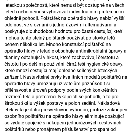
leteckou společností, které nemusí být dostupné na všech
letech nebo nemusí vyhovovat individuálním preferencím
ohledně pohodlí. Polštářek na opěradlo hlavy nabízí vyšší
odolnost ve srovnání s jednorázovými alternativami a
poskytuje dlouhodobou hodnotu pro časté cestující, kteří
mohou tento stejný polštářek používat po stovky letů
během několika let. Mnoho konstrukcí polštářků na
opěradlo hlavy v letadle obsahuje antimikrobiální úpravy a
tkaniny odtahující vlhkost, které zachovávají čerstotu a
čistotu i po delším používání, čímž řeší hygienické obavy,
které mnozí cestující mají ohledně sdílených leteckých
zařízení. Nastavitelné prvky kvalitních modelů polštářků na
opěradlo hlavy umožňují uživatelům přizpůsobit si
přiléhavost a úroveň podpory podle svých konkrétních
rozměrů těla a preferencí týkajících se pohodlí, a to pro
širokou škálu výšek postavy a poloh sedění. Nákladová
efektivita je další přesvědčivou výhodou, protože zakoupení
osobního polštářku na opěradlo hlavy eliminuje opakující
se výdaje spojené s nákupem jednorázových cestovních
polštářků nebo pronájmem příslušenství pro spaní od