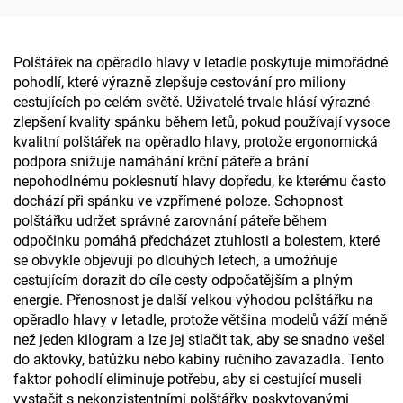
Polštářek na opěradlo hlavy v letadle poskytuje mimořádné
pohodlí, které výrazně zlepšuje cestování pro miliony
cestujících po celém světě. Uživatelé trvale hlásí výrazné
zlepšení kvality spánku během letů, pokud používají vysoce
kvalitní polštářek na opěradlo hlavy, protože ergonomická
podpora snižuje namáhání krční páteře a brání
nepohodlnému poklesnutí hlavy dopředu, ke kterému často
dochází při spánku ve vzpřímené poloze. Schopnost
polštářku udržet správné zarovnání páteře během
odpočinku pomáhá předcházet ztuhlosti a bolestem, které
se obvykle objevují po dlouhých letech, a umožňuje
cestujícím dorazit do cíle cesty odpočatějším a plným
energie. Přenosnost je další velkou výhodou polštářku na
opěradlo hlavy v letadle, protože většina modelů váží méně
než jeden kilogram a lze jej stlačit tak, aby se snadno vešel
do aktovky, batůžku nebo kabiny ručního zavazadla. Tento
faktor pohodlí eliminuje potřebu, aby si cestující museli
vystačit s nekonzistentními polštářky poskytovanými