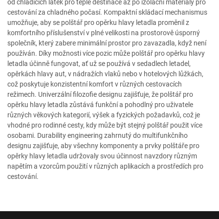
od chladicích látek pro teplé destinace až po izolační materiály pro
cestování za chladného počasí. Kompaktní skládací mechanismus
umožňuje, aby se polštář pro opěrku hlavy letadla proměnil z
komfortního příslušenství v plné velikosti na prostorově úsporný
společník, který zabere minimální prostor pro zavazadla, když není
používán. Díky možnosti více pozic může polštář pro opěrku hlavy
letadla účinně fungovat, ať už se používá v sedadlech letadel,
opěrkách hlavy aut, v nádražích vlaků nebo v hotelových lůžkách,
což poskytuje konzistentní komfort v různých cestovacích
režimech. Univerzální filozofie designu zajišťuje, že polštář pro
opěrku hlavy letadla zůstává funkční a pohodlný pro uživatele
různých věkových kategorií, výšek a fyzických požadavků, což je
vhodné pro rodinné cesty, kdy může být stejný polštář použit více
osobami. Durability engineering zahrnutý do multifunkčního
designu zajišťuje, aby všechny komponenty a prvky polštáře pro
opěrky hlavy letadla udržovaly svou účinnost navzdory různým
napětím a vzorcům použití v různých aplikacích a prostředích pro
cestování.