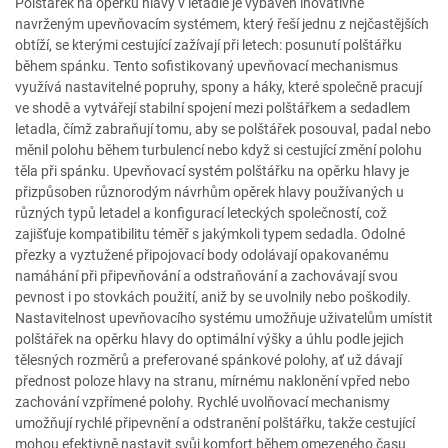
Polštářek na opěrku hlavy v letadle je vybaven inovativně
navrženým upevňovacím systémem, který řeší jednu z nejčastějších
obtíží, se kterými cestující zažívají při letech: posunutí polštářku
během spánku. Tento sofistikovaný upevňovací mechanismus
využívá nastavitelné popruhy, spony a háky, které společně pracují
ve shodě a vytvářejí stabilní spojení mezi polštářkem a sedadlem
letadla, čímž zabraňují tomu, aby se polštářek posouval, padal nebo
měnil polohu během turbulencí nebo když si cestující změní polohu
těla při spánku. Upevňovací systém polštářku na opěrku hlavy je
přizpůsoben různorodým návrhům opěrek hlavy používaných u
různých typů letadel a konfigurací leteckých společností, což
zajišťuje kompatibilitu téměř s jakýmkoli typem sedadla. Odolné
přezky a vyztužené připojovací body odolávají opakovanému
namáhání při připevňování a odstraňování a zachovávají svou
pevnost i po stovkách použití, aniž by se uvolnily nebo poškodily.
Nastavitelnost upevňovacího systému umožňuje uživatelům umístit
polštářek na opěrku hlavy do optimální výšky a úhlu podle jejich
tělesných rozměrů a preferované spánkové polohy, ať už dávají
přednost poloze hlavy na stranu, mírnému naklonění vpřed nebo
zachování vzpřímené polohy. Rychlé uvolňovací mechanismy
umožňují rychlé připevnění a odstranění polštářku, takže cestující
mohou efektivně nastavit svůj komfort během omezeného času