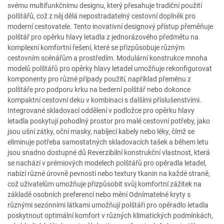
svému multifunkčnímu designu, který přesahuje tradiční použití
polštářů, což z něj dělá nepostradatelný cestovní doplněk pro
moderní cestovatele. Tento inovativní designový přístup přeměňuje
polštář pro opěrku hlavy letadla z jednorázového předmětu na
komplexní komfortní řešení, které se přizpůsobuje různým
cestovním scénářům a prostředím. Modulární konstrukce mnoha
modelů polštářů pro opěrky hlavy letadel umožňuje rekonfigurovat
komponenty pro různé případy použití, například přeměnu z
polštáře pro podporu krku na bederní polštář nebo dokonce
kompaktní cestovní deku v kombinaci s dalšími příslušenstvími.
Integrované skladovací oddělení v podložce pro opěrku hlavy
letadla poskytují pohodlný prostor pro malé cestovní potřeby, jako
jsou ušní zátky, oční masky, nabíjecí kabely nebo léky, čímž se
eliminuje potřeba samostatných skladovacích tašek a během letu
jsou snadno dostupné dů Reverzibilní konstrukční vlastnost, která
se nachází v prémiových modelech polštářů pro opěradla letadel,
nabízí různé úrovně pevnosti nebo textury tkanin na každé straně,
což uživatelům umožňuje přizpůsobit svůj komfortní zážitek na
základě osobních preferencí nebo mění Odnímatelné kryty s
různými sezónními látkami umožňují polštáři pro opěradlo letadla
poskytnout optimální komfort v různých klimatických podmínkách,