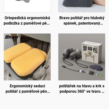
Ortopedická ergonomická
Bravo polštář pro hluboký
podložka z paměťové pěny
spánek, patentovaný
pro bederní páteř, pletená
ergonomický tvarovaný
polštářková podložka do
design pro spáče na boku,
kanceláře a auta,
ortopedický krční polštář z
podložka B2
paměťové pěny, polštář H8
Ergonomický sedací
polštářek na hlavu a krk s
polštář z paměťové pěny
podporou 360° ve tvaru U
ve tvaru písmene U s
pro dlouhé lety, cestovní
popruhem, nastavitelný
polštářky do letadla
polštář na židli do školy