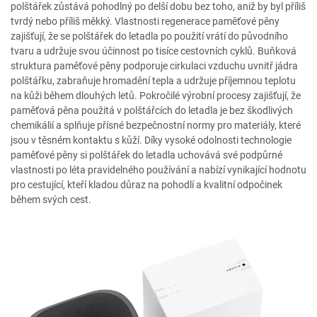
polštářek zůstává pohodlný po delší dobu bez toho, aniž by byl příliš
tvrdý nebo příliš měkký. Vlastnosti regenerace paměťové pěny
zajišťují, že se polštářek do letadla po použití vrátí do původního
tvaru a udržuje svou účinnost po tisíce cestovních cyklů. Buňková
struktura paměťové pěny podporuje cirkulaci vzduchu uvnitř jádra
polštářku, zabraňuje hromadění tepla a udržuje příjemnou teplotu
na kůži během dlouhých letů. Pokročilé výrobní procesy zajišťují, že
paměťová pěna použitá v polštářcích do letadla je bez škodlivých
chemikálií a splňuje přísné bezpečnostní normy pro materiály, které
jsou v těsném kontaktu s kůží. Díky vysoké odolnosti technologie
paměťové pěny si polštářek do letadla uchovává své podpůrné
vlastnosti po léta pravidelného používání a nabízí vynikající hodnotu
pro cestující, kteří kladou důraz na pohodlí a kvalitní odpočinek
během svých cest.