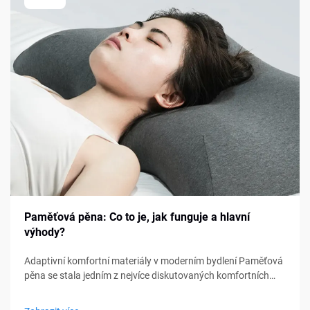
Paměťová pěna: Co to je, jak funguje a hlavní
výhody?
Adaptivní komfortní materiály v moderním bydlení Paměťová
pěna se stala jedním z nejvíce diskutovaných komfortních
materiálů v oblasti ložení, nábytku a osobní podpory. Od
matraců a polštářů po sedací polštářky a lékařské pomůcky,