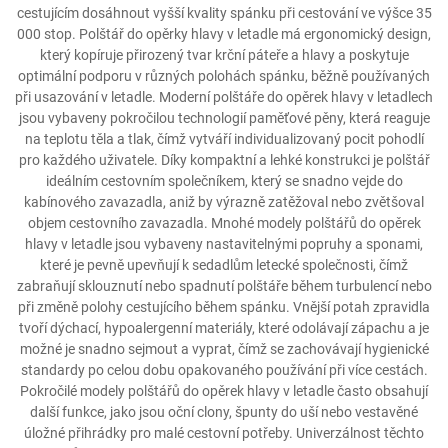
cestujícím dosáhnout vyšší kvality spánku při cestování ve výšce 35
000 stop. Polštář do opěrky hlavy v letadle má ergonomický design,
který kopíruje přirozený tvar krční páteře a hlavy a poskytuje
optimální podporu v různých polohách spánku, běžně používaných
při usazování v letadle. Moderní polštáře do opěrek hlavy v letadlech
jsou vybaveny pokročilou technologií paměťové pěny, která reaguje
na teplotu těla a tlak, čímž vytváří individualizovaný pocit pohodlí
pro každého uživatele. Díky kompaktní a lehké konstrukci je polštář
ideálním cestovním společníkem, který se snadno vejde do
kabínového zavazadla, aniž by výrazně zatěžoval nebo zvětšoval
objem cestovního zavazadla. Mnohé modely polštářů do opěrek
hlavy v letadle jsou vybaveny nastavitelnými popruhy a sponami,
které je pevně upevňují k sedadlům letecké společnosti, čímž
zabraňují sklouznutí nebo spadnutí polštáře během turbulencí nebo
při změně polohy cestujícího během spánku. Vnější potah zpravidla
tvoří dýchací, hypoalergenní materiály, které odolávají zápachu a je
možné je snadno sejmout a vyprat, čímž se zachovávají hygienické
standardy po celou dobu opakovaného používání při více cestách.
Pokročilé modely polštářů do opěrek hlavy v letadle často obsahují
další funkce, jako jsou oční clony, špunty do uší nebo vestavěné
úložné přihrádky pro malé cestovní potřeby. Univerzálnost těchto