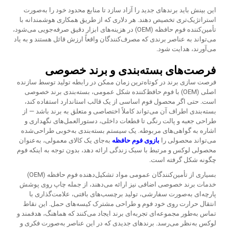
این بینش باید برندهای جدید را آزاد سازد تا منابع محدود خود را به‌صورت
استراتژیک‌تری تخصیص دهند. هر دلاری که از طریق همکاری هوشمندانه با
تأمین‌کننده فوم حافظه (OEM) در هزینه‌های ابزار دقیق صرفه‌جویی می‌شود،
می‌تواند به عناصر برندی که مصرف‌کنندگان واقعاً ارزش قائل هستند و به یاد
می‌آورند، هدایت شود.
فرصت‌های بسته‌بندی و برند خصوصی
فرصت سازی برند در کوتاه‌ترین زمان ممکن در رابطه تولید توسط سازنده
اصلی (OEM) با فوم حافظ‌کننده شکل عمومی، بسته‌بندی برند خصوصی
است. حتی اگر محصول فوم اساسی از یک قالب استاندارد استفاده کند،
بسته‌بندی اطراف آن می‌تواند کاملاً اختصاصی و متعلق به برند باشد — از
طراحی جعبه و پالت رنگی تا قطعات داخلی، دستورالعمل‌های نگهداری و
اشاره به گواهی‌های مربوطه. یک سیستم بسته‌بندی به‌خوبی طراحی‌شده
می‌تواند محصولی را
بازوی فوم حافظه
به‌جای یک کالای معمولی، به‌عنوان
محصولی لوکس و مرتبط با سبک زندگی ارائه دهد، بدون توجه به اینکه فوم
چگونه شکل گرفته است.
بسیاری از تأمین‌کنندگان عمومی مواد تشکیل‌دهنده فوم حافظه (OEM)
خدمات برند خصوصی اضافی نیز ارائه می‌دهند، از جمله چاپ روی پوشش
پارچه‌ای به‌صورت سفارشی، تولید برچسب‌های بافتی، علامت‌گذاری با
انتقال حرارت روی خود فوم و طراحی مشترک کیسه‌های حمل. این نقاط
تماس به‌طور مجموعه‌ای تجربه‌ای برند ایجاد می‌کنند که هماهنگ، هدفمند و
لوکس به‌نظر می‌رسد. برندهای جدیدی که در این عناصر به‌صورت فکری و