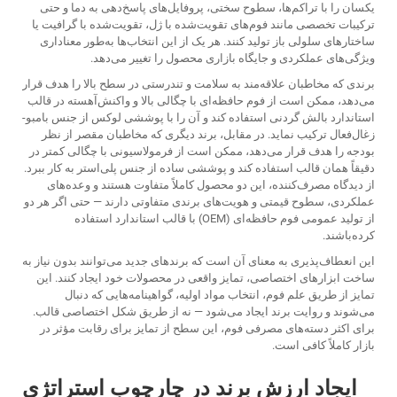
یکسان را با تراکم‌ها، سطوح سختی، پروفایل‌های پاسخ‌دهی به دما و حتی
ترکیبات تخصصی مانند فوم‌های تقویت‌شده با ژل، تقویت‌شده با گرافیت یا
ساختارهای سلولی باز تولید کنند. هر یک از این انتخاب‌ها به‌طور معناداری
ویژگی‌های عملکردی و جایگاه بازاری محصول را تغییر می‌دهد.
برندی که مخاطبان علاقه‌مند به سلامت و تندرستی در سطح بالا را هدف قرار
می‌دهد، ممکن است از فوم حافظه‌ای با چگالی بالا و واکنش‌آهسته در قالب
استاندارد بالش گردنی استفاده کند و آن را با پوششی لوکس از جنس بامبو-
زغال‌فعال ترکیب نماید. در مقابل، برند دیگری که مخاطبان مقصر از نظر
بودجه را هدف قرار می‌دهد، ممکن است از فرمولاسیونی با چگالی کمتر در
دقیقاً همان قالب استفاده کند و پوششی ساده از جنس پلی‌استر به کار ببرد.
از دیدگاه مصرف‌کننده، این دو محصول کاملاً متفاوت هستند و وعده‌های
عملکردی، سطوح قیمتی و هویت‌های برندی متفاوتی دارند — حتی اگر هر دو
از تولید عمومی فوم حافظه‌ای (OEM) با قالب استاندارد استفاده
کرده‌باشند.
این انعطاف‌پذیری به معنای آن است که برندهای جدید می‌توانند بدون نیاز به
ساخت ابزارهای اختصاصی، تمایز واقعی در محصولات خود ایجاد کنند. این
تمایز از طریق علم فوم، انتخاب مواد اولیه، گواهینامه‌هایی که دنبال
می‌شوند و روایت برند ایجاد می‌شود — نه از طریق شکل اختصاصی قالب.
برای اکثر دسته‌های مصرفی فوم، این سطح از تمایز برای رقابت مؤثر در
بازار کاملاً کافی است.
ایجاد ارزش برند در چارچوب استراتژی