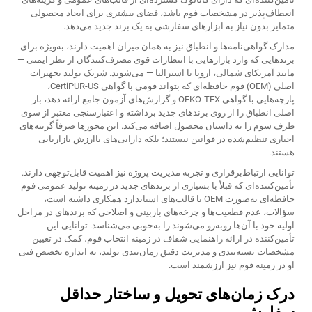
انعطاف‌پذیر در مشخصات فوم باشد، فضای بیشتری برای ایجاد محصولی
متمایز بدون نیاز به ابزارهای سفارشی به یک برند جدید می‌دهد.
مدارک گواهی‌نامه‌ها و انطباق نیز به همان میزان اهمیت دارند، به‌ویژه برای
برندهایی که وارد بازارهایی با انتظارات قوی مصرف‌کنندگان از نظر ایمنی —
مانند آمریکای شمالی، اروپا یا استرالیا — می‌شوند. شریک تولید تجهیزات
اصلی (OEM) فوم حافظه‌ای که بتواند فومی با گواهی CertiPUR-US،
پارچه‌هایی با گواهی OEKO-TEX و گزارش‌های آزمون جامع ارائه دهد، بار
اصلی انطباق را از روی برندهای جدید برداشته و اعتبارسنجی معتبر از سوی
طرف سوم را به داستان محصول اضافه می‌کند. این مجوزها صرفاً گزینه‌های
اجباری تنظیم‌شده در قوانین نیستند؛ بلکه دارایی‌های باارزش بازاریابی
هستند.
توانایی ارتباط‌برقراری و تجربه مدیریت پروژه نیز اهمیت قابل‌توجهی دارند.
تأمین‌کننده‌ای که قبلاً با بسیاری از برندهای جدید در زمینه تولید عمومی فوم
حافظه‌ای به‌صورت OEM با قالب‌های استاندارد همکاری داشته است،
سؤالات، عدم قطعیت‌ها و چرخه‌های بازبینی و اصلاحی که برندهای در مراحل
اولیه خود با آن‌ها روبه‌رو می‌شوند را به‌خوبی می‌شناسد. توانایی این
تأمین‌کننده در ارائه راهنمایی شفاف در زمینه انتخاب فوم، کمک در تعیین
مشخصات بسته‌بندی و مدیریت دقیق زمان‌بندی تولید، به اندازه تخصص فنی
او در زمینه فوم نیز ارزشمند است.
درک زمان‌های تحویل و ساختار حداقل