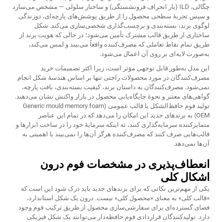
چگالی، ILD (بار انحراف فرونشستگی) و ساختار سلولی — مشخص می‌سازد
و سپس تجربهٔ سطحی محصول را از طریق پوشش‌های پارچه‌ای، دوزندگی
لوگوی برند، بسته‌بندی و برچسب‌گذاری شخصی‌سازی می‌کند. شکل
ساختاری از طریق قالب مشترک تأمین می‌شود؛ در حالی که هویت برند از
طریق تمام نقاط تعاملی که مصرف‌کننده واقعاً می‌بیند و لمس می‌کند،
به‌صورت لایه‌ای بر روی آن اعمال می‌شود.
این مدل به‌طور قابل توجهی مؤثر است، زیرا اکثر تصمیمات خرید
مصرف‌کنندگان در مورد محصولات راحتی تنها بر اساس هندسهٔ شکل انجام
نمی‌شود. مصرف‌کنندگان به داستان برند، کیفیت بسته‌بندی، بافت پارچه،
گواهی‌های معتبر و نحوهٔ جایگاه‌یابی محصول در بازار واکنش نشان می‌دهند.
تولید فوم حافظ‌الشکل با قالب عمومی (Generic mould memory foam
OEM) به برندهای جدید این امکان را می‌دهد که در تمام این عناصر
متمایزکننده سرمایه‌گذاری کنند، نه اینکه سرمایهٔ خود را در ساخت ابزارها و
قالب‌هایی صرف کنند که مصرف‌کننده هرگز آن‌ها را نمی‌بیند یا اهمیتی به
آن‌ها نمی‌دهد.
انعطاف‌پذیری در مشخصات فوم درون
اشکال کلی
یکی از مهم‌ترین نکاتی که برای برندهای جدید باید درک شود این است که
«قالب کلی» به معنای «محصول کلی» نیست. درون یک شکل استاندارد،
فضای گسترده‌ای برای سفارشی‌سازی محصول از طریق ترکیب فوم وجود
دارد. تولیدکنندگان قراردادی فوم حافظه‌دار می‌توانند یک شکل فیزیکی