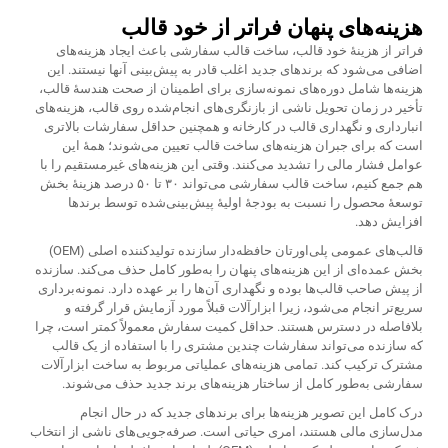
هزینه‌های پنهان فراتر از خود قالب
فراتر از هزینهٔ خود قالب، ساخت قالب سفارشی باعث ایجاد هزینه‌های
اضافی می‌شود که برندهای جدید اغلب قادر به پیش‌بینی آنها نیستند. این
هزینه‌ها شامل دوره‌های نمونه‌سازی برای اطمینان از صحت هندسهٔ قالب،
تأخیر در زمان تحویل ناشی از بازنگری‌های انجام‌شده روی قالب، هزینه‌های
انبارداری و نگهداری قالب در کارخانه و همچنین حداقل سفارشات بالاتری
است که برای جبران هزینه‌های ساخت قالب تعیین می‌شوند؛ همهٔ این
عوامل فشار مالی را تشدید می‌کنند. وقتی این هزینه‌های غیرمستقیم را با
هم جمع کنیم، ساخت قالب سفارشی می‌تواند ۳۰ تا ۵۰ درصد هزینهٔ بخش
توسعهٔ محصول را نسبت به بودجهٔ اولیهٔ پیش‌بینی‌شده توسط برندها
افزایش دهد.
قالب‌های عمومی پلی‌اورتان حافظه‌دار سازنده تولیدکننده اصلی (OEM)
بخش عمده‌ای از این هزینه‌های پنهان را به‌طور کامل حذف می‌کند. سازنده
از پیش صاحب قالب‌ها بوده و نگهداری آن‌ها را بر عهده دارد. نمونه‌برداری
سریع‌تر انجام می‌شود، زیرا ابزارآلات قبلاً مورد آزمایش قرار گرفته و
بلافاصله در دسترس هستند. حداقل کمیت سفارش معمولاً کمتر است، چرا
که سازنده می‌تواند سفارشات چندین مشتری را با استفاده از یک قالب
مشترک ترکیب کند. تمامی هزینه‌های عملیاتی مربوط به ساخت ابزارآلات
سفارشی به‌طور کامل از ساختار هزینه‌های برند جدید حذف می‌شوند.
درک کامل این تصویر هزینه‌ها برای برندهای جدید که در حال انجام
مدل‌سازی مالی هستند، امری حیاتی است. صرفه‌جویی‌های ناشی از انتخاب