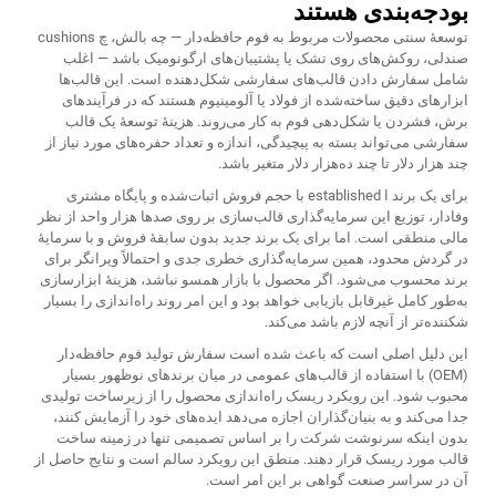
بودجه‌بندی هستند
توسعهٔ سنتی محصولات مربوط به فوم حافظه‌دار — چه بالش، چ cushions
صندلی، روکش‌های روی تشک یا پشتیبان‌های ارگونومیک باشد — اغلب
شامل سفارش دادن قالب‌های سفارشی شکل‌دهنده است. این قالب‌ها
ابزارهای دقیق ساخته‌شده از فولاد یا آلومینیوم هستند که در فرآیندهای
برش، فشردن یا شکل‌دهی فوم به کار می‌روند. هزینهٔ توسعهٔ یک قالب
سفارشی می‌تواند بسته به پیچیدگی، اندازه و تعداد حفره‌های مورد نیاز از
چند هزار دلار تا چند ده‌هزار دلار متغیر باشد.
برای یک برند ا established با حجم فروش اثبات‌شده و پایگاه مشتری
وفادار، توزیع این سرمایه‌گذاری قالب‌سازی بر روی صدها هزار واحد از نظر
مالی منطقی است. اما برای یک برند جدید بدون سابقهٔ فروش و با سرمایهٔ
در گردش محدود، همین سرمایه‌گذاری خطری جدی و احتمالاً ویرانگر برای
برند محسوب می‌شود. اگر محصول با بازار همسو نباشد، هزینهٔ ابزارسازی
به‌طور کامل غیرقابل بازیابی خواهد بود و این امر روند راه‌اندازی را بسیار
شکننده‌تر از آنچه لازم باشد می‌کند.
این دلیل اصلی است که باعث شده است سفارش تولید فوم حافظه‌دار
(OEM) با استفاده از قالب‌های عمومی در میان برندهای نوظهور بسیار
محبوب شود. این رویکرد ریسک راه‌اندازی محصول را از زیرساخت تولیدی
جدا می‌کند و به بنیان‌گذاران اجازه می‌دهد ایده‌های خود را آزمایش کنند،
بدون اینکه سرنوشت شرکت را بر اساس تصمیمی تنها در زمینه ساخت
قالب مورد ریسک قرار دهند. منطق این رویکرد سالم است و نتایج حاصل از
آن در سراسر صنعت گواهی بر این امر است.