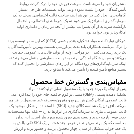
مشتریان خود را می‌شناسد، سرعت فروش خود را درک کرده، روابط
تأمین‌کنندگان خود را تثبیت نموده و می‌تواند تصمیمات طراحی بسیار
آگاهانه‌تری اتخاذ کند. در این شرایط، ساخت قالب اختصاصی تبدیل به یک
سرمایه‌گذاری استراتژیک می‌شود نه یک شرط‌بندی احتمالی، و احتمال
بازگشت سرمایه از آن به‌مراتب بیشتر از آنچه در زمان راه‌اندازی اولیه
امکان‌پذیر بود، خواهد بود.
شرکای تولیدکننده مواد تشکیل‌دهنده پشمی (OEM) که این سفر توسعه برند
را درک می‌کنند، همکاران بلندمدت بی‌ارزشی هستند. بهترین تأمین‌کنندگان با
یک برند رشد می‌کنند — در مراحل اولیه از تولید قالب‌های عمومی حمایت
می‌کنند و سپس هنگام آمادگی برند، به توسعه سفارشی منتقل می‌شوند؛ نه
اینکه سرمایه‌گذاری‌های زودهنگام در ابزارهای سفارشی را تحمیل کنند که
بیشتر منافع تأمین‌کننده را تأمین می‌کند تا منافع برند.
مقیاس‌بندی و گسترش خط محصول
پس از اینکه یک برند جدید با یک محصول اصلی تولیدکننده مواد
تشکیل‌دهنده پشمی (OEM) مبتنی بر فوم حافظه جای خود را پیدا کرد، مدل
قالب عمومی امکان گسترش سریع و مقرون‌به‌صرفه خط محصول را فراهم
می‌کند. افزودن یک شناسه کالای جدید (SKU) با استفاده از شکل موجود یک
قالب عمومی، نیازی به سرمایه‌گذاری در ابزارها ندارد — بلکه تنها مشخصات
جدید فوم، پارچه جدید و بسته‌بندی به‌روزشده مورد نیاز است. این بدان
معناست که یک برند می‌تواند در عرض چند هفته از یک SKU تکی بالش به
یک خط خواب متشکل از سه یا چهار محصول برسد و حضور برند و ارزش