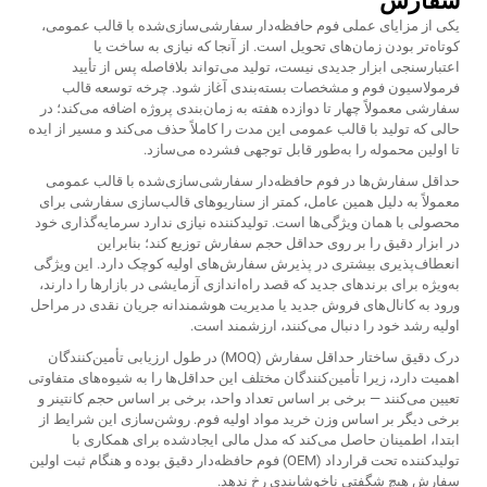
سفارش
یکی از مزایای عملی فوم حافظه‌دار سفارشی‌سازی‌شده با قالب عمومی،
کوتاه‌تر بودن زمان‌های تحویل است. از آنجا که نیازی به ساخت یا
اعتبارسنجی ابزار جدیدی نیست، تولید می‌تواند بلافاصله پس از تأیید
فرمولاسیون فوم و مشخصات بسته‌بندی آغاز شود. چرخه توسعه قالب
سفارشی معمولاً چهار تا دوازده هفته به زمان‌بندی پروژه اضافه می‌کند؛ در
حالی که تولید با قالب عمومی این مدت را کاملاً حذف می‌کند و مسیر از ایده
تا اولین محموله را به‌طور قابل توجهی فشرده می‌سازد.
حداقل سفارش‌ها در فوم حافظه‌دار سفارشی‌سازی‌شده با قالب عمومی
معمولاً به دلیل همین عامل، کمتر از سناریوهای قالب‌سازی سفارشی برای
محصولی با همان ویژگی‌ها است. تولیدکننده نیازی ندارد سرمایه‌گذاری خود
در ابزار دقیق را بر روی حداقل حجم سفارش توزیع کند؛ بنابراین
انعطاف‌پذیری بیشتری در پذیرش سفارش‌های اولیه کوچک دارد. این ویژگی
به‌ویژه برای برندهای جدید که قصد راه‌اندازی آزمایشی در بازارها را دارند،
ورود به کانال‌های فروش جدید یا مدیریت هوشمندانه جریان نقدی در مراحل
اولیه رشد خود را دنبال می‌کنند، ارزشمند است.
درک دقیق ساختار حداقل سفارش (MOQ) در طول ارزیابی تأمین‌کنندگان
اهمیت دارد، زیرا تأمین‌کنندگان مختلف این حداقل‌ها را به شیوه‌های متفاوتی
تعیین می‌کنند — برخی بر اساس تعداد واحد، برخی بر اساس حجم کانتینر و
برخی دیگر بر اساس وزن خرید مواد اولیه فوم. روشن‌سازی این شرایط از
ابتدا، اطمینان حاصل می‌کند که مدل مالی ایجادشده برای همکاری با
تولیدکننده تحت قرارداد (OEM) فوم حافظه‌دار دقیق بوده و هنگام ثبت اولین
سفارش هیچ شگفتی ناخوشایندی رخ ندهد.