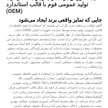
تولید عمومی فوم با قالب استاندارد
(OEM)
جایی که تمایز واقعی برند ایجاد می‌شود
گاهی اوقات برندهای جدید نگران این هستند که استفاده از فوم حافظه‌دار
قالبی عمومی تولید شده توسط سازنده تجهیزات اصلی (OEM) باعث
می‌شود محصولاتشان از نظر ظاهری یا احساسی مشابه رقبا به نظر برسد.
این نگرانی، هرچند قابل درک است، نشان‌دهنده‌ی سوءتفاهمی درباره‌ی این
است که ارزش برند در بازار فوم مصرف‌کننده در واقع در کجا ایجاد می‌شود.
تحقیقات متعدد و پیوسته نشان داده‌اند که مصرف‌کنندگان نمی‌توانند به‌طور
قابل‌اطمینانی بین اشکال قالبی سفارشی و عمومی در حین استفاده تمایز
قائل شوند. آنچه مصرف‌کنندگان واقعاً متوجه می‌شوند — و عامل اصلی خرید
مجدد، نظرات و تبلیغات شفاهی است — عملکرد محصول، تجربه بسته‌بندی
و ارتباطات برند است.
سرمایه‌گذاری صرفه‌جویی‌های حاصل از استفاده از فوم حافظه عمومی
(OEM) در طراحی بسته‌بندی لوکس، انتخاب پارچه‌های باکیفیت بالا،
گواهینامه‌های مستقل مانند CertiPUR-US یا OEKO-TEX و روایت قوی‌تر
برند، ارزش برند را به‌مراتب بیشتر از آنچه یک شکل قالب اختصاصی هرگز
می‌تواند ایجاد کند، افزایش می‌دهد. محصولی که بسته‌بندی زیبایی دارد،
گواهینامه‌های شفافی دارد، داستان منشأ جذابی دارد و خدمات مشتری
عالی ارائه می‌کند، در نظر مصرف‌کنندگان امروزی همواره عملکرد بهتری
نسبت به محصولی با قالب سفارشی اما برندینگ ضعیف خواهد داشت.