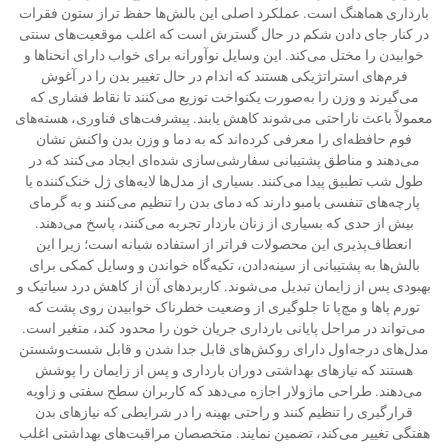
بارداری هماهنگ است. عملکرد اصلی این بالش‌ها حفظ تراز ستون فقرات
در کنار جای دادن شکم در حال گسترش است که اغلب موقعیت‌های سنتی
خوابیدن را مختل می‌کند. این وسایل نوآورانه برای خواب دارای انحناها و
فرم‌های استراتژیکی هستند که اندام در حال تغییر بدن را در آغوش
می‌گیرند و وزن را به‌صورت یکنواخت توزیع می‌کنند تا نقاط فشاری که
معمولاً باعث ناراحتی می‌شوند کاهش یابند. پیشرفت‌های فناوری، هسته‌های
فوم حافظه‌ای را معرفی کرده‌اند که به دما و وزن بدن واکنش نشان
می‌دهند و مناطق پشتیبانی سفارشی‌سازی شده‌ای ایجاد می‌کنند که در
طول شب تطبیق پیدا می‌کنند. بسیاری از مدل‌ها لایه‌های ژل خنک‌کننده یا
پارچه‌های تنفسی بامبو دارند که دمای بدن را تنظیم می‌کنند و به گرمای
بیش از حدی که بسیاری از زنان باردار تجربه می‌کنند، پاسخ می‌دهند.
انعطاف‌پذیری این محصولات فراتر از استفاده شبانه است؛ زیرا این
بالش‌ها به پشتیبانی از سینه‌دادن، تکیه‌گاه خواندن و وسایل کمکی برای
بهبودی پس از زایمان تبدیل می‌شوند. کاربردهای آن از کاهش درد سیاتیک و
تورم پاها و مچ‌پا تا جلوگیری از وضعیت خطرناک خوابیدن روی پشت که
می‌تواند در مراحل پایانی بارداری جریان خون را محدود کند، متغیر است.
مدل‌های درجه‌اول دارای روکش‌های قابل جدا شدن و قابل شست‌وشستن
هستند که نیازهای بهداشتی دوران بارداری و پس از زایمان را پوشش
می‌دهند. طراحی ماژولار اجازه می‌دهد که کاربران سطح سفتی و زاویه
قرارگیری را تنظیم کنند و راحتی بهینه را در شرایطی که نیازهای بدن
هفتگی تغییر می‌کند، تضمین نمایند. متخصصان مراقبت‌های بهداشتی اغلب