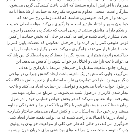
همزمان با افزایش اندازه سینه‌ها که اغلب باعث کشیدگی گردن می‌شود،
سازگار است. منحنی مداوم به‌صورت یکپارچه به حمایت از شانه‌ها ادامه
می‌دهد و از حرکت جلوسویی شانه‌ها که اغلب زمانی رخ می‌دهد که
خوابیدن به پهلو اجتناب‌ناپذیر است، جلوگیری می‌کند. مؤلفه اصلی حمایت
از شکم دارای مناطق سفتی تدریجی است که بلندکردن ملایمی را بدون
ایجاد فشار ناراحت‌کننده فراهم می‌کند، در حالی که بخش حمایت از کمر،
قوس طبیعی کمر را پر کرده و از چرخش معکوس که عضلات پایین کمر را
تحت فشار قرار می‌دهد، جلوگیری می‌کند. عنصر یکپارچه حمایت از پا و
جداکننده زانوها، همترازی صحیح لگن را حفظ کرده و اصطکاک بین پاها که
می‌تواند باعث ناراحتی و اختلال در خواب شود، را کاهش می‌دهد. این
رویکرد جامع، ماهیت متقابل ناراحتی‌های مرتبط با بارداری را هدف
می‌گیرد، جایی که تنش در یک ناحیه، باعث ایجاد کشش جبرانی در نواحی
دیگر می‌شود. طراحی تمام‌بدنی نیاز به استفاده از چندین بالش جداگانه که
در طول خواب جابجا می‌شوند و فواصلی در حمایت ایجاد می‌کنند و باعث
بیدار شدن کاربران در طول شب می‌شوند، را مرتفع می‌سازد. مهندسی
پیشرفته مواد تضمین می‌کند که هر بخش خواص حمایتی خود را در طول
زمان حفظ کند، با هسته‌های فوم با چگالی بالا که در برابر فشردگی مقاوم
هستند و در عین حال به اشکال بدن واکنش نشان می‌دهند. ساختار یکپارچه
از ایجاد درزها یا اتصالات ناراحت‌کننده که می‌توانند نقطه فشار ایجاد کنند،
جلوگیری می‌کند، در حالی که طراحی کلی از موقعیت خوابیدن به پهلوی
چپ که توسط متخصصان مراقبت‌های بهداشتی برای جریان خون بهینه به