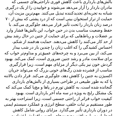
بالش‌های بارداری باعث کاهش فوری ناراحتی‌های جسمی که
مادران باردار را آزار می‌دهد می‌شوند و خوابیدن را از یک درگیری
شبانه به تجربه‌ای تجدیدکننده تبدیل می‌کنند. مهم‌ترین مزیت آن،
حمایت از تراز استخوان بینی است که از درد پشتی که بیش از ۷۰
درصد زنان باردار را تحت تأثیر قرار می‌دهد جلوگیری می‌کند. با
حفظ وضعیت مناسب بدن در حین خواب، این بالش‌ها فشار وارد
بر عضلات و رباط‌هایی که برای حمایت از جنین در حال رشد بیش
از حد کار می‌کنند را کاهش می‌دهند. حمایت هدفمند از شکم،
احساس کشیدگی را که اغلب زنان را چندین بار در شب بیدار
می‌کند، از بین می‌برد و به چرخه‌های عمیق‌تر و مداوم‌تر خواب که
برای سلامت مادر و رشد جنین ضروری است، کمک می‌کند. بهبود
گردش خون نیز یکی دیگر از مزایای مهم است، زیرا قرارگیری
مناسب از فشرده شدن رگ‌های خونی بزرگ که می‌تواند جریان
اکسیژن به جنین را کاهش دهد، جلوگیری می‌کند. قرار دادن بالاتنه
پا که به طور طبیعی در طراحی بسیاری از بالش‌های بارداری
گنجانده شده است، به کاهش تورم در پاها و مچ‌پا کمک می‌کند که
یک مشکل رایج به ویژه در سه ماه آخر بارداری است. بهبود
کیفیت خواب فراتر از راحتی جسمی است، زیرا استراحت بهتر به
طور مستقیم بر ثبات خلقی، سطح انرژی و عملکرد سیستم ایمنی
در دوران بارداری تأثیر می‌گذارد. مزایای روانی شامل کاهش
اضطراب درباره یافتن وضعیت‌های راحت و افزایش اعتماد به