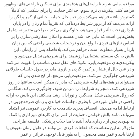
موقعیت‌یابی شوند تا راه‌حل‌های هدفمندی برای تسکین ناراحتی‌های نوظهور
فراهم کنند. پیکربندی ترم سوم، حداکثر حمایت را برای شکمی که کاملاً
گسترش یافته فراهم می‌کند و در عین حال حمایت حیاتی از کمر و لگن را
ارائه می‌دهد که از بروز شرایط دردناکی که تقریباً تمام زنان را در پایان
بارداری تحت تأثیر قرار می‌دهد، جلوگیری می‌کند. طراحی متدبرانه شامل
بخش‌هایی است که قابل جدا شدن هستند و امکان سفارشی‌سازی را بر
اساس نیازهای فردی، انواع بدن و ترجیحات شخصی راحتی که بین زنان
باردار بسیار متفاوت است، فراهم می‌کند. بلافاصله پس از زایمان، این
بالش به یک سیستم پشتیبانی ارزشمند برای شیردهی تبدیل می‌شود و
پیکربندی‌های موقعیت‌یابی، تکنیک‌های قفل شدن مناسب را تقویت می‌کنند
و در عین حال از فشار بر کمر، گردن و بازوی مادر در طول جلسات طولانی
شیردهی جلوگیری می‌کنند. موقعیت‌یابی مرتفع، از کج شدن بدن که
می‌تواند در هفته‌های اولیه شیردهی که مادران ممکن است ساعتها در روز
شیردهی کنند، منجر به شرایط درد مزمن شود، جلوگیری می‌کند. هنگامی
که روال شیردهی شکل می‌گیرد و نوزادان رشد می‌کنند، این بالش به ارائه
راحتی در طول شیردهی با بطری، جلسات خواندن و زمان صرفه‌جویی در
ارتباط ادامه می‌دهد. انعطاف‌پذیری بلندمدت به کاربرد عمومی نیز امتداد
می‌یابد، مانند بالش خواندن، حمایت از کمر برای کارهای میزکاری یا کمک
به بهبودی پس از بارداری‌های آینده یا مداخلات پزشکی. فلسفه طراحی
ماژولار به این معناست که قطعات فردی می‌توانند در طول زمان تعویض یا
ارتقا یابند و عمر مفید محصول را به‌طور قابل توجهی فراتر از عمر