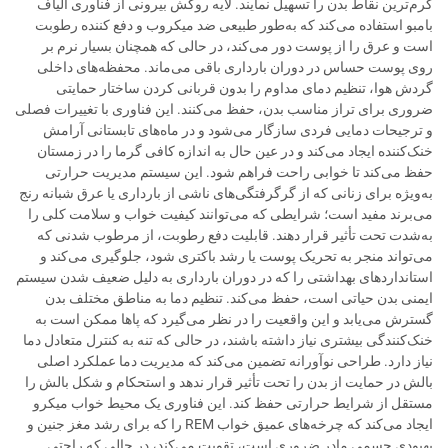
گرم‌ترین نقاط بدن را تسهیل نمایند. لایه روکش بیرونی از فناوری الیاف
بامبو استفاده می‌کند که به‌طور طبیعی ضد میکروب و دفع کننده رطوبت
است و عرق را از پوست دور می‌کند، در حالی که همچنان بسیار نرم بر
روی پوست حساس در دوران بارداری باقی می‌ماند. محفظه‌های داخلی
گردش هوا، تنظیم دمای مداوم را بدون قربانی کردن ساختار حمایتی
ضروری برای تراز مناسب بدن، حفظ می‌کنند. این فناوری با تغییرات فصلی
و ترجیحات دمایی فردی سازگار می‌شود و در ماه‌های تابستانی آرامش
خنک‌کننده ایجاد می‌کند و در عین حال به اندازه کافی گرما را در زمستان
حفظ می‌کند تا خوابی راحت فراهم شود. این سیستم مدیریت حرارتی
به‌ویژه برای زنانی که از گرگرفتگی‌های ناشی از بارداری یا عرق شبانه رنج
می‌برند مفید است؛ شرایطی که می‌توانند کیفیت خواب و سلامت کلی را
به‌شدت تحت تأثیر قرار دهند. قابلیت دفع رطوبت، از مرطوب شدنی که
می‌تواند منجر به تحریک پوست یا رشد باکتری شود، جلوگیری می‌کند و
استانداردهای بهداشتی را که در دوران بارداری به دلیل ضعیف شدن سیستم
ایمنی بدن حیاتی است، حفظ می‌کند. تنظیم دما به مناطق مختلف بدن
گسترش می‌یابد و این واقعیت را در نظر می‌گیرد که پاها ممکن است به
خنک‌کنندگی بیشتری نیاز داشته باشند، در حالی که تنه به کنترل متعادل دما
نیاز دارد. طراحی نوآورانه تضمین می‌کند که مدیریت دما عملکرد اصلی
بالش در حمایت از بدن را تحت تأثیر قرار ندهد و استحکام و شکل بالش را
مستقل از شرایط حرارتی حفظ کند. این فناوری یک محیط خواب میکرو
ایجاد می‌کند که چرخه‌های عمیق خواب REM را که برای رشد مغز جنین و
بهبودی جسمی مادر ضروری است، تقویت می‌کند، در حالی که راحتی