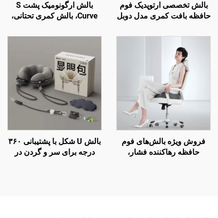
بالش تخصصی ارتوپدیک فوم
بالش ارگونومیک پشت S
حافظه بافت کمری مدل دوبل
Curve، بالش کمری تحتانی،
برای صندلی دفتر و ماشین،
بالش تکیه‌گاه پشت صندلی
بالش کمر B2
دفتر، بالش کمر B7
فروش ویژه بالش‌های فوم
بالش U شکل با پشتیبانی ۳۶۰
حافظه رهاکننده فشار،
درجه برای سر و گردن در
بالش‌های ارگونومیک ارتوپدیک
پروازهای طولانی و سفرهای
نشیمن، بالش صندلی S3
هوایی