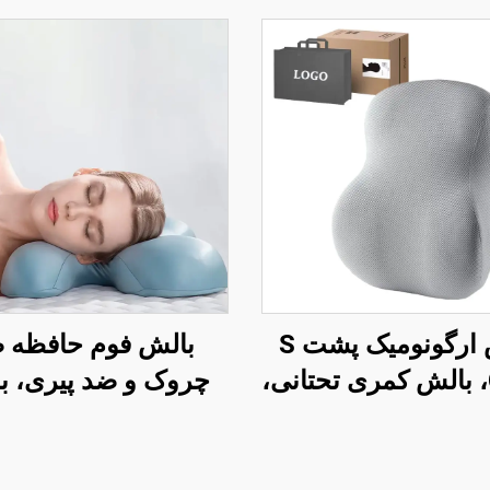
بالش ارگونومیک پشت S
بالش فوم حافظه 
Curve، بالش کمری تحتانی،
چروک و ضد پیری، ب
تکیه‌گاه پشت صندلی
زیبایی برای خواب جا
ر، بالش کمر B7
حمایت گردن، بالش 
زیبایی H14