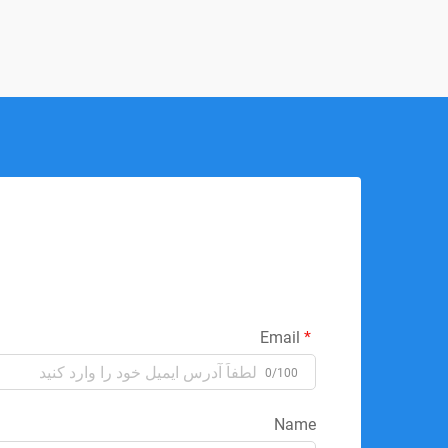
Email
0/100
Name