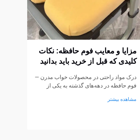
مزایا و معایب فوم حافظه: نکات
چگون
کلیدی که قبل از خرید باید بدانید
فوم 
استا
درک مواد راحتی در محصولات خواب مدرن —
کنیم
فوم حافظه در دهه‌های گذشته به یکی از
پربحث‌ترین مواد در تشک‌ها، بالش‌ها و
ایجاد
مشاهده بیشتر
محصولات نشیمن تبدیل شده است.
مبتنی
ویژگی‌های منحصر به فرد آن در کاهش فشار
استار
و انطباق با بدنه باعث شده است...
مشاهد
مبلما
از مه
به عن