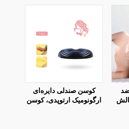
ضد
کوسن صندلی دایره‌ای
الش
ارگونومیک ارتوپدی، کوسن
نبی و
رهایی از فشار برای صندلی
خواب
اداری S4