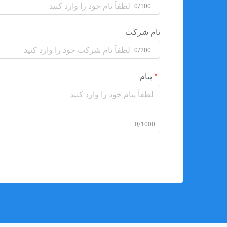
0/100
نام شرکت
0/200
پیام
0/1000