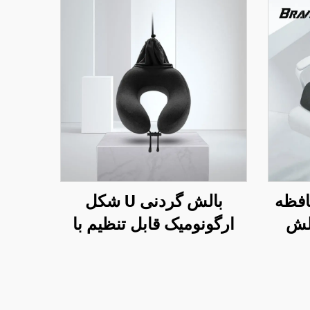
افظه
بالش گردنی U شکل
الش
ارگونومیک قابل تنظیم با
برای
فوم حافظه برای سفرهای
فوم
هوایی