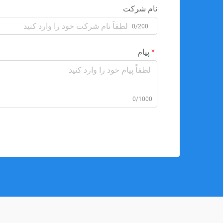
نام شرکت
0/200
پیام
0/1000