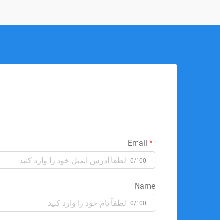
Email
0/100
Name
0/100