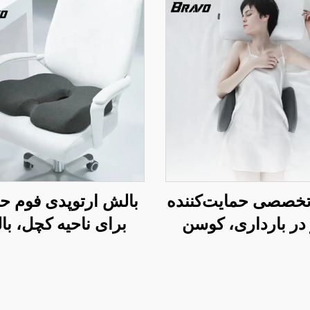
تخصصی حمایت‌کننده
بالش ارتوپدی فوم ح
در بارداری، کوسن
برای ناحیه کچل، ب
 بالش کمری تحتانی
صندلی دفتر و ماشین 
تخت، بالش کمر W2
بهبود گردش خون با 
حافظه