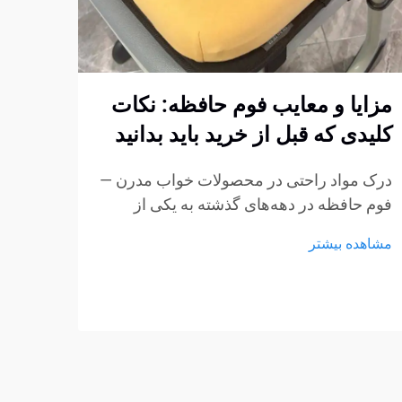
مزایا و معایب فوم حافظه: نکات
چگون
کلیدی که قبل از خرید باید بدانید
فوم 
استا
درک مواد راحتی در محصولات خواب مدرن —
کنیم
فوم حافظه در دهه‌های گذشته به یکی از
پربحث‌ترین مواد در تشک‌ها، بالش‌ها و
ایجاد
مشاهده بیشتر
محصولات نشیمن تبدیل شده است.
مبتنی
ویژگی‌های منحصر به فرد آن در کاهش فشار
استار
و انطباق با بدنه باعث شده است...
مشاهد
مبلما
از مه
به عن