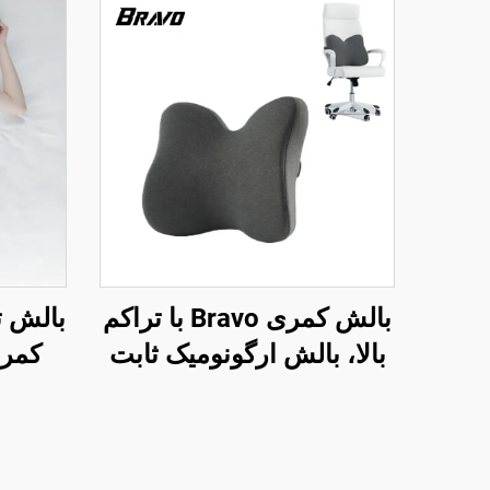
بالش کمری Bravo با تراکم
بالش 
بالا، بالش ارگونومیک ثابت
کمر 
اختراع شده برای پشت
کمری،
تحتانی، بالش کمر B11
برای 