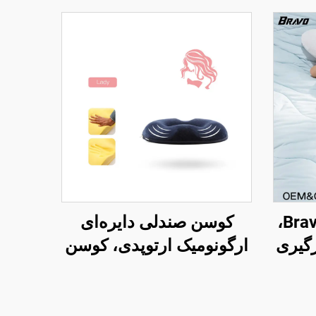
بالش نرم تمام‌بدنه Bravo،
کوسن صندلی دایره‌ای
رگیری
ارگونومیک ارتوپدی، کوسن
ی،
رهایی از فشار برای صندلی
 بدن
اداری S4