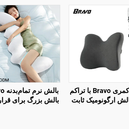
بالش کمری Bravo با تراکم
بالش ارگونومیک ثابت
بالش بزرگ برای قرا
اع شده برای پشت
در حالت خواب جانب
ی، بالش کمر B11
بالش بارداری، بالش
BP-2