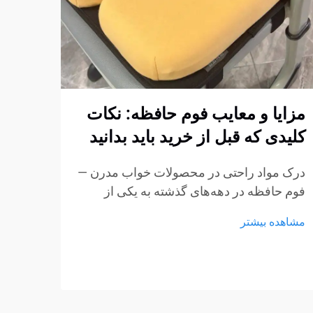
مزایا و معایب فوم حافظه: نکات
چگون
کلیدی که قبل از خرید باید بدانید
فوم 
استا
درک مواد راحتی در محصولات خواب مدرن —
کنیم
فوم حافظه در دهه‌های گذشته به یکی از
پربحث‌ترین مواد در تشک‌ها، بالش‌ها و
ایجاد
مشاهده بیشتر
محصولات نشیمن تبدیل شده است.
مبتنی
ویژگی‌های منحصر به فرد آن در کاهش فشار
استار
و انطباق با بدنه باعث شده است...
مشاهد
مبلما
از مه
به عن