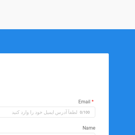
Email
0/100
Name