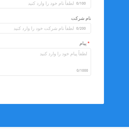
0/100
نام شرکت
0/200
پیام
0/1000