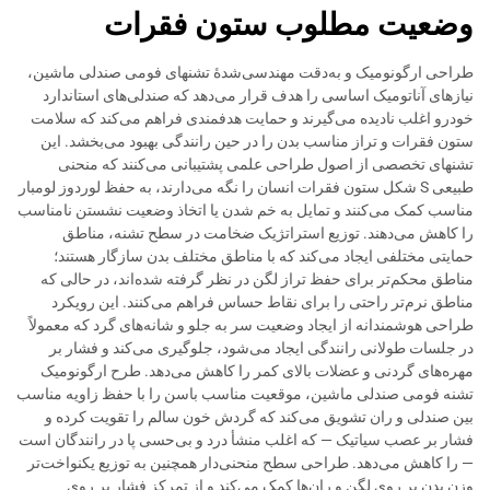
وضعیت مطلوب ستون فقرات
طراحی ارگونومیک و به‌دقت مهندسی‌شدهٔ تشنهای فومی صندلی ماشین،
نیازهای آناتومیک اساسی را هدف قرار می‌دهد که صندلی‌های استاندارد
خودرو اغلب نادیده می‌گیرند و حمایت هدفمندی فراهم می‌کند که سلامت
ستون فقرات و تراز مناسب بدن را در حین رانندگی بهبود می‌بخشد. این
تشنهای تخصصی از اصول طراحی علمی پشتیبانی می‌کنند که منحنی
طبیعی S شکل ستون فقرات انسان را نگه می‌دارند، به حفظ لوردوز لومبار
مناسب کمک می‌کنند و تمایل به خم شدن یا اتخاذ وضعیت نشستن نامناسب
را کاهش می‌دهند. توزیع استراتژیک ضخامت در سطح تشنه، مناطق
حمایتی مختلفی ایجاد می‌کند که با مناطق مختلف بدن سازگار هستند؛
مناطق محکم‌تر برای حفظ تراز لگن در نظر گرفته شده‌اند، در حالی که
مناطق نرم‌تر راحتی را برای نقاط حساس فراهم می‌کنند. این رویکرد
طراحی هوشمندانه از ایجاد وضعیت سر به جلو و شانه‌های گرد که معمولاً
در جلسات طولانی رانندگی ایجاد می‌شود، جلوگیری می‌کند و فشار بر
مهره‌های گردنی و عضلات بالای کمر را کاهش می‌دهد. طرح ارگونومیک
تشنه فومی صندلی ماشین، موقعیت مناسب باسن را با حفظ زاویه مناسب
بین صندلی و ران تشویق می‌کند که گردش خون سالم را تقویت کرده و
فشار بر عصب سیاتیک — که اغلب منشأ درد و بی‌حسی پا در رانندگان است
— را کاهش می‌دهد. طراحی سطح منحنی‌دار همچنین به توزیع یکنواخت‌تر
وزن بدن بر روی لگن و ران‌ها کمک می‌کند و از تمرکز فشار بر روی