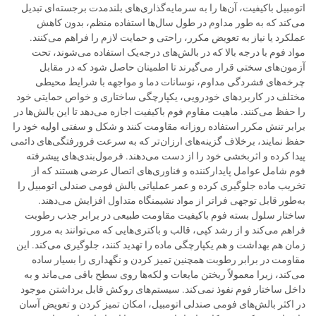
اتومبیل باکیفیت، آن‌ها را به سرمایه‌گذاری‌های بلندمدت برجسته‌ای تبدیل
می‌کند که به طور مداوم در طول سال‌ها استفاده منظم، بدون کاهش
عملکرد یا نیاز به تعویض مکرر، راحتی و حمایت لازم را فراهم می‌کنند.
مواد فوم با درجه بالا که در بالش‌های درجه‌یک استفاده می‌شوند، تحت
آزمون‌های سختی قرار می‌گیرند تا اطمینان حاصل شود که در مقابل
چرخه‌های فشردگی مداوم، نوسانات دما و مواجهه با شرایط محیطی
مختلف در کاربردهای خودرویی، یکپارچگی ساختاری و خواص حمایتی خود
را حفظ می‌کنند. ماهیت مقاوم فوم باکیفیت اجازه می‌دهد تا این بالش‌ها در
برابر تنش مکرر استفاده روزانه مقاومت کنند و شکل و سفتی اولیه خود را
حفظ نمایند، برخلاف گزینه‌های ارزان‌تر که به سرعت فرورفتگی‌های دائمی
پیدا کرده و اثربخشی خود را از دست می‌دهند. فرمول‌بندی‌های پیشرفته
فوم شامل عوامل پایدارکننده و فناوری‌های اتصال عرضی هستند که از
تخریب ماده جلوگیری کرده و عمر عملیاتی بالش فومی صندلی اتومبیل را
به‌طور قابل توجهی فراتر از مواد نشیمنگاه متداول افزایش می‌دهند.
ساختار سلول بسته فوم باکیفیت مقاومت طبیعی در برابر جذب رطوبت
فراهم می‌کند و از رشد کپی، قالب و باکتری‌هایی که می‌توانند به مرور
زمان هم بهداشت و هم یکپارچگی ماده را تهدید کنند، جلوگیری می‌کند. این
مقاومت در برابر رطوبت همچنین تمیز کردن و نگهداری را بسیار ساده
می‌کند، زیرا معمولاً ریختن مایعات و لکه‌ها روی سطح باقی می‌ماند و به
داخل ساختار فوم نفوذ نمی‌کند. سیستم‌های روکش قابل برداشتن موجود
در اکثر بالش‌های فومی صندلی اتومبیل، امکان تمیز کردن و تعویض آسان