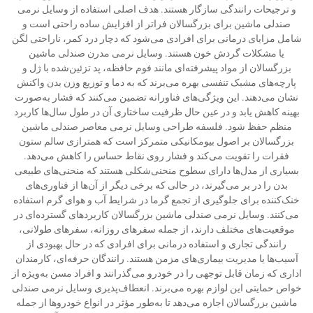
و ترجیحات رانندگی سازگار هستند. هدف اصلی استفاده از وسایل نرمی
صندلی ماشین برای بزرگسالان فراتر از افزایش ساده راحتی است و
شامل مزایای درمانی برای افرادی می‌شود که دچار درد کمر، ناراحتی لگن
یا مشکلات گردش خون هستند. وسایل نرمی مدرن صندلی ماشین
بزرگسالان از مواد پیشرفته‌ای مانند فوم حافظه، پد تزئین‌شده با ژل و
پارچه‌های مشبک تنفسی بهره می‌برند که به دما و توزیع وزن بدن واکنش
نشان می‌دهند. این ویژگی‌های فناورانه تضمین می‌کنند که فشار به‌صورت
بهینه کاهش یابد و در عین حال ظرفیت ساختاری آن در طول سال‌ها کاربرد
منظم حفظ شود. فلسفه طراحی وسایل نرمی معاصر صندلی ماشین
بزرگسالان بر اصول بیومکانیکی متمرکز است که همترازی سالم ستون
فقرات را تقویت می‌کند و فشار روی نقاط حساس را کاهش می‌دهد.
بسیاری از مدل‌ها دارای سطوح منحنی‌شکلی هستند که منحنی‌های طبیعی
بدن را در بر می‌گیرند، در حالی که برخی دیگر از آن‌ها از فناوری‌های
خنک‌کننده برای جلوگیری از تجمع گرما در شرایط آب و هوای گرم استفاده
می‌کنند. وسایل نرمی صندلی ماشین بزرگسالان کاربردهای گسترده‌ای در
موقعیت‌های مختلف دارند، از جمله سفرهای روزانه، سفرهای طولانی،
رانندگی تجاری و استفاده درمانی برای افرادی که در حال بهبودی از
آسیب‌ها یا مدیریت بیماری‌های مزمن هستند. رانندگان حرفه‌ای، کارمندان
اداری که زمان قابل توجهی را در خودرو می‌گذرانند و افراد مسن به‌ویژه از
خواص حمایتی این لوازم بهره می‌برند. انعطاف‌پذیری وسایل نرمی صندلی
ماشین بزرگسالان اجازه می‌دهد تا به‌طور مؤثر در انواع خودروها از جمله