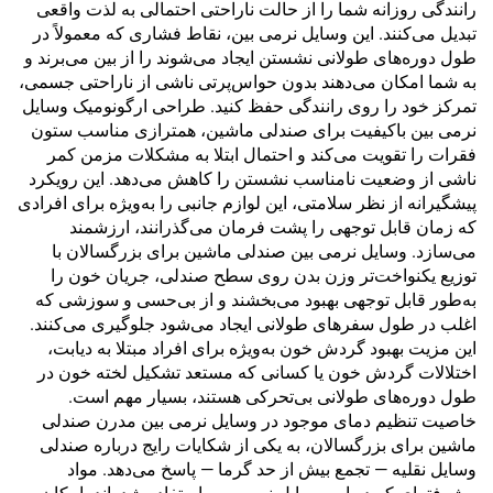
رانندگی روزانه شما را از حالت ناراحتی احتمالی به لذت واقعی
تبدیل می‌کنند. این وسایل نرمی بین، نقاط فشاری که معمولاً در
طول دوره‌های طولانی نشستن ایجاد می‌شوند را از بین می‌برند و
به شما امکان می‌دهند بدون حواس‌پرتی ناشی از ناراحتی جسمی،
تمرکز خود را روی رانندگی حفظ کنید. طراحی ارگونومیک وسایل
نرمی بین باکیفیت برای صندلی ماشین، همترازی مناسب ستون
فقرات را تقویت می‌کند و احتمال ابتلا به مشکلات مزمن کمر
ناشی از وضعیت نامناسب نشستن را کاهش می‌دهد. این رویکرد
پیشگیرانه از نظر سلامتی، این لوازم جانبی را به‌ویژه برای افرادی
که زمان قابل توجهی را پشت فرمان می‌گذرانند، ارزشمند
می‌سازد. وسایل نرمی بین صندلی ماشین برای بزرگسالان با
توزیع یکنواخت‌تر وزن بدن روی سطح صندلی، جریان خون را
به‌طور قابل توجهی بهبود می‌بخشند و از بی‌حسی و سوزشی که
اغلب در طول سفرهای طولانی ایجاد می‌شود جلوگیری می‌کنند.
این مزیت بهبود گردش خون به‌ویژه برای افراد مبتلا به دیابت،
اختلالات گردش خون یا کسانی که مستعد تشکیل لخته خون در
طول دوره‌های طولانی بی‌تحرکی هستند، بسیار مهم است.
خاصیت تنظیم دمای موجود در وسایل نرمی بین مدرن صندلی
ماشین برای بزرگسالان، به یکی از شکایات رایج درباره صندلی
وسایل نقلیه — تجمع بیش از حد گرما — پاسخ می‌دهد. مواد