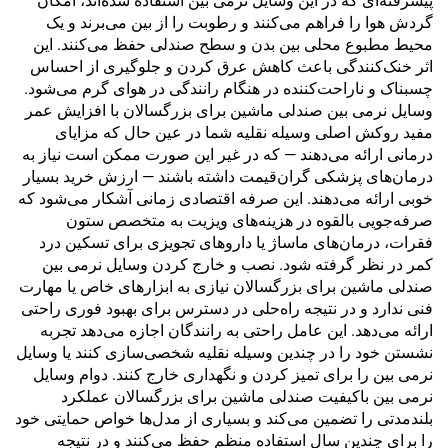
پیشرفته‌ای که در این وسایل نرمی بین استفاده شده‌اند، امکان
گردش هوا را فراهم می‌کنند و رطوبت را از بین می‌برند و یک
محیط مطبوع محلی بین بدن و سطح صندلی حفظ می‌کنند. این
اثر خنک‌کنندگی باعث کاهش عرق کردن و جلوگیری از احساس
چسبناک و ناراحت‌کننده در هنگام رانندگی در هوای گرم می‌شود.
وسایل نرمی بین صندلی ماشین برای بزرگسالان با افزایش عمر
مفید روکش اصلی وسیله نقلیه شما در عین حال که مزایای
درمانی ارائه می‌دهند — که در غیر این صورت ممکن است نیاز به
درمان‌های پزشکی گران‌قیمت داشته باشند — ارزش خرید بسیار
خوبی ارائه می‌دهند. این صرفه اقتصادی زمانی آشکار می‌شود که
صرفه‌جویی بالقوه در هزینه‌های ویزیت به متخصص ستون
فقرات، درمان‌های ماساژ یا داروهای تجویزی برای تسکین درد
کمر در نظر گرفته شود. نصب و خارج کردن وسایل نرمی بین
صندلی ماشین برای بزرگسالان نیازی به ابزارهای خاص یا مهارت
فنی ندارد و در نتیجه راه‌حلی در دسترس برای بهبود فوری راحتی
ارائه می‌دهد. این عامل راحتی به رانندگان اجازه می‌دهد تجربه
نشستن خود را در چندین وسیله نقلیه شخصی‌سازی کنند یا وسایل
نرمی بین را برای تمیز کردن و نگهداری خارج کنند. دوام وسایل
نرمی بین باکیفیت صندلی ماشین برای بزرگسالان عملکرد
بلندمدتی را تضمین می‌کند و بسیاری از مدل‌ها خواص حمایتی خود
را برای چندین سال استفاده منظم حفظ می‌کنند و در نتیجه