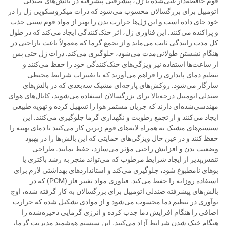
فوم حافظه‌دار غنی‌شده با ژل، پیشرفتی پیشرفته در بالش‌های صندلی
اتومبیل برای بزرگسالان محسوب می‌شود که ذرات میکروسکوپی ژل را در
خود جای داده است و این ژل‌ها حرارت بدن را بهتر از مواد فوم سنتی جذب
و پراکنده می‌کنند. این فناوری ژل، اثر خنک‌کنندگی ایجاد می‌کند که در طول
کل مدت رانندگی ثابت می‌ماند و از تجمع گرما که معمولاً باعث ناراحتی در
هنگام نشستن طولانی‌مدت می‌شود، جلوگیری می‌کند. ذرات ژل حتی پس
از ساعت‌ها استفاده نیز ویژگی‌های خنک‌کنندگی خود را حفظ می‌کنند و
تنظیم دمای پایداری را فراهم می‌آورند که با تغییرات شرایط محیطی
سازگار می‌شود. روکش‌های پارچه‌ای مشبک سه‌بعدی که در بالش‌های
صندلی اتومبیل درجه‌بالا برای بزرگسالان استفاده می‌شوند، کانال‌های هوای
مهندسی‌شده‌ای دارند که جریان مستمر هوا را تسهیل کرده و تهویه طبیعی
ایجاد می‌کنند و از تجمع رطوبت و نگهداری گرما جلوگیری می‌کنند. این
سیستم‌های مشبک به همراه لایه‌های فوم زیرین کار می‌کنند تا دمای بهینه را
حفظ کنند و در عین حال ویژگی‌های حمایتی که این بالش‌ها را در بهبود
وضعیت بدن و افزایش راحتی مؤثر می‌سازد، حفظ نمایند. طراحی
تنفس‌پذیر از ایجاد شرایط مرطوب که می‌تواند منجر به رشد باکتری یا
بوهای نامطبوع شود، جلوگیری می‌کند و استانداردهای بهداشتی لازم برای
استفاده روزانه را حفظ می‌کند. فناوری مواد تغییر فاز (PCM) که در
بالش‌های پیشرفته صندلی اتومبیل برای بزرگسالان به کار گرفته شده، اوج
نوآوری در تنظیم دما محسوب می‌شود و از موادی تشکیل شده که حرارت
اضافی را هنگام افزایش دما جذب کرده و انرژی گرمایی ذخیره‌شده را
هنگام خنک شدن شرایط آزاد می‌کنند. این سیستم هوشمند مدیریت گرما،