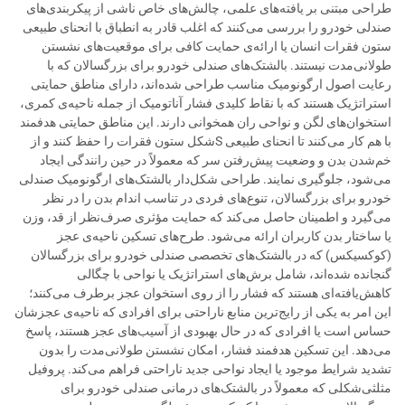
طراحی مبتنی بر یافته‌های علمی، چالش‌های خاص ناشی از پیکربندی‌های
صندلی خودرو را بررسی می‌کنند که اغلب قادر به انطباق با انحنای طبیعی
ستون فقرات انسان یا ارائه‌ی حمایت کافی برای موقعیت‌های نشستن
طولانی‌مدت نیستند. بالشتک‌های صندلی خودرو برای بزرگسالان که با
رعایت اصول ارگونومیک مناسب طراحی شده‌اند، دارای مناطق حمایتی
استراتژیک هستند که با نقاط کلیدی فشار آناتومیک از جمله ناحیه‌ی کمری،
استخوان‌های لگن و نواحی ران همخوانی دارند. این مناطق حمایتی هدفمند
با هم کار می‌کنند تا انحنای طبیعی S‌شکل ستون فقرات را حفظ کنند و از
خم‌شدن بدن و وضعیت پیش‌رفتن سر که معمولاً در حین رانندگی ایجاد
می‌شود، جلوگیری نمایند. طراحی شکل‌دار بالشتک‌های ارگونومیک صندلی
خودرو برای بزرگسالان، تنوع‌های فردی در تناسب اندام بدن را در نظر
می‌گیرد و اطمینان حاصل می‌کند که حمایت مؤثری صرف‌نظر از قد، وزن
یا ساختار بدن کاربران ارائه می‌شود. طرح‌های تسکین ناحیه‌ی عجز
(کوکسیکس) که در بالشتک‌های تخصصی صندلی خودرو برای بزرگسالان
گنجانده شده‌اند، شامل برش‌های استراتژیک یا نواحی با چگالی
کاهش‌یافته‌ای هستند که فشار را از روی استخوان عجز برطرف می‌کنند؛
این امر به یکی از رایج‌ترین منابع ناراحتی برای افرادی که ناحیه‌ی عجزشان
حساس است یا افرادی که در حال بهبودی از آسیب‌های عجز هستند، پاسخ
می‌دهد. این تسکین هدفمند فشار، امکان نشستن طولانی‌مدت را بدون
تشدید شرایط موجود یا ایجاد نواحی جدید ناراحتی فراهم می‌کند. پروفیل
مثلثی‌شکلی که معمولاً در بالشتک‌های درمانی صندلی خودرو برای