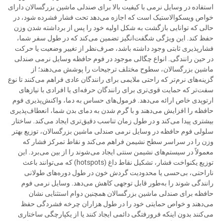
استفاده در وسایل نرمی با کیفیت بالا برای صندلی ماشین بزرگسالان دارای
خواص ویسکوالاستیک است که اجازه می‌دهد تحت فشار فشرده شود، در
حالی که توانایی بازگشت به شکل اولیه خود را پس از برداشته شدن وزن
حفظ کند. این ویژگی شگفت‌انگیز تضمین می‌کند که در طول سفر شما،
فشارپذیری ثابتی وجود داشته باشد، صرف‌نظر از تغییر وضعیت یا حرکت
در حین رانندگی. انواع چگالی موجود در فوم حافظه وسایل نرمی صندلی
ماشین بزرگسالان، سطوح مختلف ترجیحات را پوشش می‌دهند؛ از
گزینه‌های نرم‌تر که راحتی ملایمی برای رانندگان عادی فراهم می‌کنند تا نوع
سفت‌تر که حمایت قوی‌تری برای رانندگان حرفه‌ای یا افرادی با نیازهای
ارتوپدی خاص ارائه می‌دهد. فرمول‌های حساس به دما، واکنش‌پذیری فوم
حافظه را افزایش می‌دهند و با گرم شدن به دمای بدن شما، انعطاف‌پذیری
بیشتری پیدا می‌کند و در طول زمان تناسب دقیق‌تری ایجاد می‌کند. ساختار
سلولی فوم حافظه در وسایل نرمی صندلی ماشین بزرگسالان، توزیع بهتر
وزن را در سراسر سطح نشیمن فراهم می‌کند و نقاط تمرکز فشار که
معمولاً در سیستم‌های نشیمن سنتی ایجاد می‌شوند را از بین می‌برد. این
توزیع یکنواخت فشار، تشکیل نقاط داغ (hotspots) که می‌توانند باعث
ناراحتی، بی‌حسی یا محدودیت گردش خون در طول دوره‌های طولانی
رانندگی شوند را به‌طور قابل توجهی کاهش می‌دهد. وسایل نرمی فوم
حافظه برای صندلی ماشین بزرگسالان همچنین دوام استثنایی نشان
می‌دهند و خواص حمایتی خود را در طول هزاران چرخه فشردگی حفظ
می‌کنند بدون اینکه فرورفتگی دائمی ایجاد کنند یا از یکپارچگی ساختاری