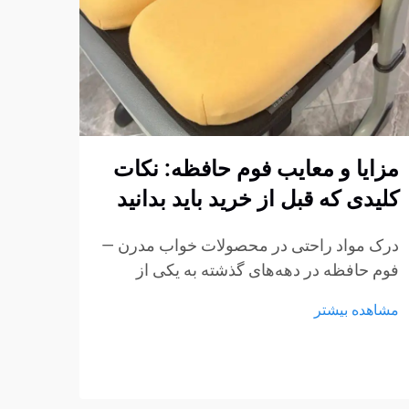
مزایا و معایب فوم حافظه: نکات
چگون
کلیدی که قبل از خرید باید بدانید
فوم 
استا
درک مواد راحتی در محصولات خواب مدرن —
کنیم
فوم حافظه در دهه‌های گذشته به یکی از
پربحث‌ترین مواد در تشک‌ها، بالش‌ها و
ایجاد
مشاهده بیشتر
محصولات نشیمن تبدیل شده است.
مبتنی
ویژگی‌های منحصر به فرد آن در کاهش فشار
استار
و انطباق با بدنه باعث شده است...
مشاهد
مبلما
از مه