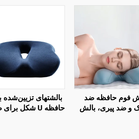
ش فوم حافظه ضد
بالشتهای تزیین‌شده ب
 و ضد پیری، بالش
حافظه U شکل برا
 برای خواب جانبی و
دفتر کار با فوم حافظه
 گردن، بالش خواب
ناحیه کچل
زیبایی H14