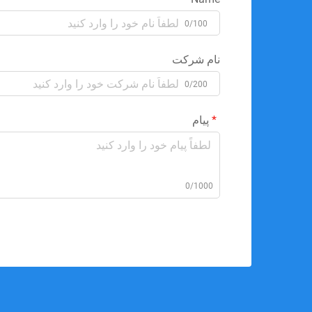
0/100
نام شرکت
0/200
پیام
0/1000