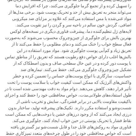
را تسهیل کرده و از تجمع گرما جلوگیری می‌کنند، چرا که افزایش دما
می‌تواند منجر به تعریق بیش از حد و تحریک پوست شود. برخی مدل‌ها از
مواد غنی‌شده با مس استفاده می‌کنند که علاوه بر مزایای ضد میکروبی
اضافی، گردش خون سالم در ناحیه سر و گردن را نیز تقویت می‌کنند.
لایه‌های ژل تنظیم‌کننده دما، پیشرفت فناوری دیگری در نسخه‌های لوکس
بهترین بالش برای جلوگیری از چین‌وچروک محسوب می‌شوند که به‌صورت
فعال سطح خواب را خنک می‌کنند و دمای مطلوبی را حفظ می‌کنند تا از
تعریق زیاد و کم‌آبی پوست جلوگیری شود. مواد مورد استفاده در این
بالش‌ها اغلب دارای خواص دفع رطوبت هستند که تعریق را از مناطق تماس
با پوست دور کرده و در عین حال سطحی صاف و بدون اصطکاک که از
تشکیل چین‌وچروک جلوگیری می‌کند، حفظ می‌کنند. تیمارهای ضد
حساسیت، سازگاری با انواع پوست‌های حساس را تضمین کرده و خطر
واکنش‌های آلرژیک که ممکن است کیفیت خواب یا سلامت پوست را تحت
تأثیر قرار دهند، کاهش می‌دهند. دوام مواد به دقت مهندسی شده است تا در
طول استفاده‌های طولانی‌مدت، خواص محافظتی خود را حفظ کنند و اجزای
باکیفیت مقاومت بالایی در برابر فشردگی، سایش و تخریب ناشی از
شست‌وشو و استفاده مکرر دارند. تکنیک‌های پیشرفته تولید، ساختار بدون
درزی ایجاد می‌کنند که از وجود درزهای خشن یا دوخت‌هایی که ممکن است
نقاط فشار یا تحریک پوستی در حین خواب ایجاد کنند، جلوگیری می‌کند.
فناوری مواد به روکش‌های قابل جدا و قابل شست‌شو نیز گسترش یافته
است که خواص محافظتی خود را در طول چرخه‌های متعدد تمیزکاری حفظ