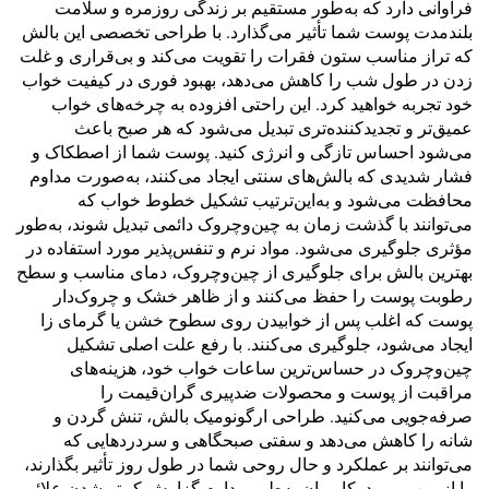
فراوانی دارد که به‌طور مستقیم بر زندگی روزمره و سلامت
بلندمدت پوست شما تأثیر می‌گذارد. با طراحی تخصصی این بالش
که تراز مناسب ستون فقرات را تقویت می‌کند و بی‌قراری و غلت
زدن در طول شب را کاهش می‌دهد، بهبود فوری در کیفیت خواب
خود تجربه خواهید کرد. این راحتی افزوده به چرخه‌های خواب
عمیق‌تر و تجدیدکننده‌تری تبدیل می‌شود که هر صبح باعث
می‌شود احساس تازگی و انرژی کنید. پوست شما از اصطکاک و
فشار شدیدی که بالش‌های سنتی ایجاد می‌کنند، به‌صورت مداوم
محافظت می‌شود و به‌این‌ترتیب تشکیل خطوط خواب که
می‌توانند با گذشت زمان به چین‌وچروک دائمی تبدیل شوند، به‌طور
مؤثری جلوگیری می‌شود. مواد نرم و تنفس‌پذیر مورد استفاده در
بهترین بالش برای جلوگیری از چین‌وچروک، دمای مناسب و سطح
رطوبت پوست را حفظ می‌کنند و از ظاهر خشک و چروک‌دار
پوست که اغلب پس از خوابیدن روی سطوح خشن یا گرمای زا
ایجاد می‌شود، جلوگیری می‌کنند. با رفع علت اصلی تشکیل
چین‌وچروک در حساس‌ترین ساعات خواب خود، هزینه‌های
مراقبت از پوست و محصولات ضدپیری گران‌قیمت را
صرفه‌جویی می‌کنید. طراحی ارگونومیک بالش، تنش گردن و
شانه را کاهش می‌دهد و سفتی صبحگاهی و سردردهایی که
می‌توانند بر عملکرد و حال روحی شما در طول روز تأثیر بگذارند،
را از بین می‌برد. کاربران به‌طور مداوم گزارش کم‌تر شدن علائم