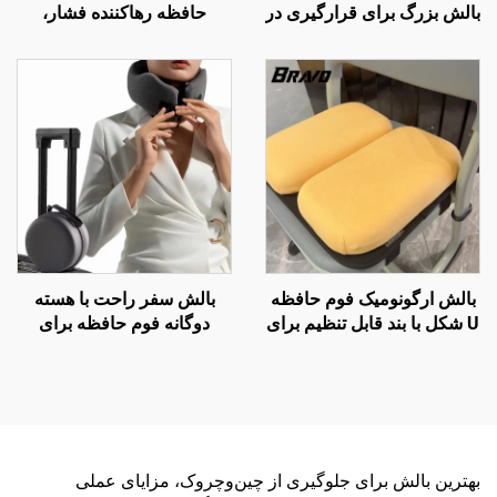
بالش بزرگ برای قرارگیری در
حافظه رهاکننده فشار،
حالت خواب جانبی، بالش
بالش‌های ارگونومیک ارتوپدیک
بارداری، بالش بدن BP-2
نشیمن، بالش صندلی S3
بالش ارگونومیک فوم حافظه
بالش سفر راحت با هسته
U شکل با بند قابل تنظیم برای
دوگانه فوم حافظه برای
صندلی مدرسه
خوابیدن در هواپیما، بالش
پشتیبان گردن
بهترین بالش برای جلوگیری از چین‌وچروک، مزایای عملی