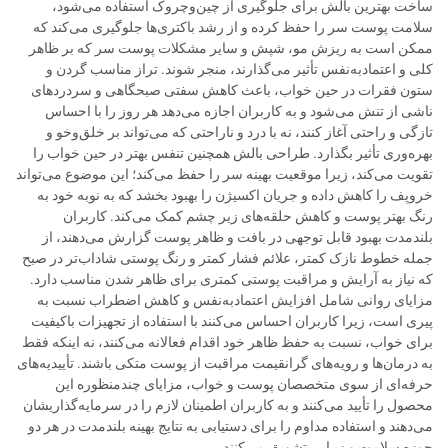
ساخت بهترین بالش برای جلوگیری از چین‌وچروک استفاده می‌شود،
سلامت پوست سر را حفظ کرده و از رشد باکتری‌ها جلوگیری می‌کند که
ممکن است به ریزش مو، شپش و سایر مشکلات پوست سر که بر ظاهر
کلی و اعتمادبه‌نفس تأثیر می‌گذارند، منجر شوند. تراز مناسب گردن و
ستون فقرات در حین خواب، باعث کاهش سفتی صبحگاهی و سردردهای
ناشی از تنش می‌شود و به کاربران اجازه می‌دهد هر روز را با احساس
تازگی و راحتی آغاز کنند، نه با درد و ناراحتی که می‌تواند بر خلق‌وخو و
بهره‌وری تأثیر بگذارد. طراحی بالش همچنین تنفس بهتر در حین خواب را
تقویت می‌کند، زیرا موقعیت بهینه سر را حفظ می‌کند؛ این موضوع می‌تواند
خروپف را کاهش داده و جریان اکسیژن را بهبود بخشد که به نوبه خود به
رنگ بهتر پوست و کاهش حلقه‌های زیر چشم کمک می‌کند. کاربران
بلندمدت بهبود قابل توجهی در بافت و ظاهر پوست گزارش می‌دهند، از
جمله خطوط نازک کمتر، علائم فشار کمتر و رنگ پوستی شاداب‌تر در صبح
که نیاز به آرایش و مراقبت پوستی کمتری برای ظاهر شدن مناسب دارد.
مزایای روانی شامل افزایش اعتمادبه‌نفس و کاهش اضطراب نسبت به
پیری است، زیرا کاربران احساس می‌کنند با استفاده از تجهیزات باکیفیت
برای خواب، نسبت به حفظ ظاهر خود اقدام فعالانه می‌کنند، نه اینکه فقط
به درمان‌ها و رویه‌های گرانقیمت مراقبت از پوست متکی باشند. تأییدیه‌های
حرفه‌ای از سوی متخصصان پوست و خواب، مزایای چندمنظوره این
محصول را تأیید می‌کنند و به کاربران اطمینان لازم را در سرمایه‌گذاریشان
می‌دهند و استفاده مداوم را برای دستیابی به نتایج بهینه بلندمدت در هر دو
حوزه سلامت و زیبایی تشویق می‌کنند.