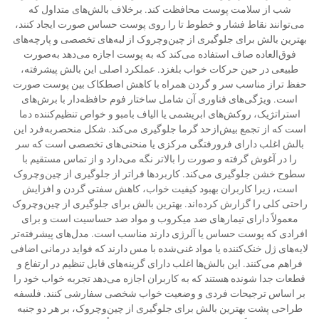
شب از سلامت پوست محافظت کند. برخلاف بالش‌های متداول که
می‌توانند نقاط فشار و خطوط تا را روی پوست حساس صورت ایجاد کنند،
بهترین بالش برای جلوگیری از چین‌وچروک از لبه‌های تخصصی و پارچه‌های
فوق‌العاده صاف استفاده می‌کند که به پوست اجازه می‌دهد به‌صورت
طبیعی در حین حرکات خواب بلغزد. عملکرد اصلی این بالش پیشرفته،
حفظ تراز مناسب سر و گردن همراه با کاهش اصطکاک بین پوست صورت
است. ویژگی‌های فناوری آن شامل ساختار فوم حافظه‌دار با برش‌های
استراتژیک، روکش‌های ابریشمی یا الیاف بامبو و خواص تنظیم‌کننده دما
است که از تجمع بیش‌ازحد گرما جلوگیری می‌کند. شکل منحصربه‌فرد این
بالش اغلب دارای فرورفتگی مرکزی یا منحنی‌های تخصصی است که سر
را در آغوش گرفته و صورت را بالاتر نگه می‌دارد و از تماس مستقیم با
سطوح خشن جلوگیری می‌کند. کاربردها فراتر از جلوگیری از چین‌وچروک
است، زیرا کاربران بهبود کیفیت خواب، کاهش سفتی گردن و افزایش
راحتی کلی را گزارش کرده‌اند. بهترین بالش برای جلوگیری از چین‌وچروک
معمولاً دارای تیمارهای ضد میکروب و مواد ضد حساسیت است و برای
افرادی که پوست حساس یا آلرژی دارند مناسب است. مدل‌های پیشرفته‌تر
لایه‌های ژل خنک‌کننده یا مواد غنی‌شده با مس دارند که فواید درمانی اضافی
فراهم می‌کنند. این بالش‌ها اغلب دارای گزینه‌های قابل تنظیم در ارتفاع و
قطعات جدا شونده هستند که به کاربران اجازه می‌دهد تجربه خواب خود را
بر اساس ترجیحات فردی و وضعیت خواب شخصی سفارشی کنند. فلسفه
طراحی پشت بهترین بالش برای جلوگیری از چین‌وچروک، بر هر دو جنبه