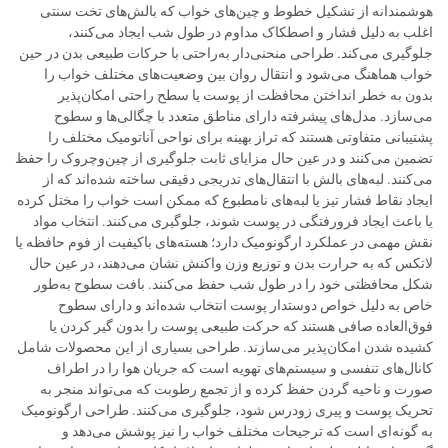
هوشمندانه از تشکیل خطوط و چین‌های خواب که بالش‌های تخت سنتی
اغلب به دلیل فشار و اصطکاک مداوم در طول شب ایجاد می‌کنند،
جلوگیری می‌کند. طراحی منحنی‌دار به‌راحتی با حرکات طبیعی بدن در حین
خواب هماهنگ می‌شود و انتقال روان بین وضعیت‌های مختلف خواب را
بدون به خطر انداختن محافظت از پوست یا سطح راحتی امکان‌پذیر
می‌سازد. مدل‌های پیشرفته دارای مناطق متعدد با چگالی‌ها و سطوح
پشتیبانی متفاوتی هستند که تراز بهینه برای نواحی آناتومیک مختلف را
تضمین می‌کنند و در عین حال مزایای ثابت جلوگیری از چین‌وچروک را حفظ
می‌کنند. لبه‌های بالش با انتقال‌های تدریجی دقیقی ساخته شده‌اند که از
ایجاد نقاط فشار تیز یا لبه‌های نامطبوع که ممکن است خواب را مختل کرده
یا باعث ایجاد فرورفتگی در پوست شوند، جلوگیری می‌کنند. انتخاب مواد
نقش مهمی در عملکرد ارگونومیک دارد؛ هسته‌های باکیفیت از فوم حافظه یا
لاتکس که به حرارت بدن و توزیع وزن واکنش نشان می‌دهند، در عین حال
شکل محافظتی خود را در طول شب حفظ می‌کنند. بافت سطوح به‌طور
خاص به دلیل خواص دوستدار پوست انتخاب شده‌اند و دارای سطوح
فوق‌العاده صافی هستند که حرکت طبیعی پوست را بدون گیر کردن یا
کشیده شدن امکان‌پذیر می‌سازند. طراحی بسیاری از این محصولات شامل
کانال‌های تنفسی و سیستم‌های تهویه است که جریان هوا را در اطراف
صورت و ناحیه گردن حفظ کرده و از تجمع رطوبت که می‌تواند منجر به
تحریک پوست و پیری زودرس شود، جلوگیری می‌کنند. طراحی ارگونومیک
به گونه‌ای است که ترجیحات مختلف خواب را نیز پوشش می‌دهد و