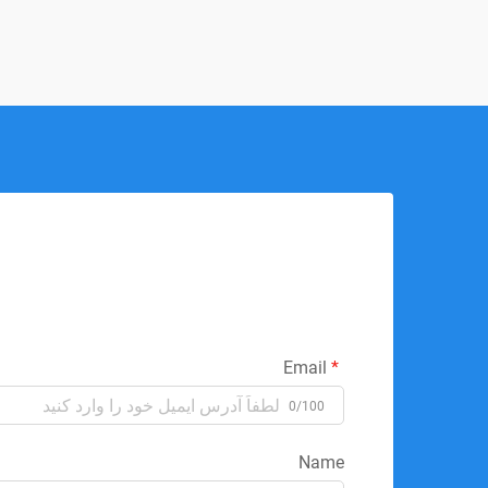
Email
0/100
Name