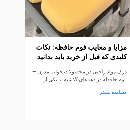
مزایا و معایب فوم حافظه: نکات
چگون
کلیدی که قبل از خرید باید بدانید
فوم 
استا
درک مواد راحتی در محصولات خواب مدرن —
کنیم
فوم حافظه در دهه‌های گذشته به یکی از
پربحث‌ترین مواد در تشک‌ها، بالش‌ها و
ایجاد
مشاهده بیشتر
محصولات نشیمن تبدیل شده است.
مبتنی
ویژگی‌های منحصر به فرد آن در کاهش فشار
استار
و انطباق با بدنه باعث شده است...
مشاهد
مبلما
از مه
به عن