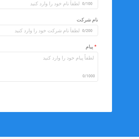
0/100
نام شرکت
0/200
پیام
0/1000