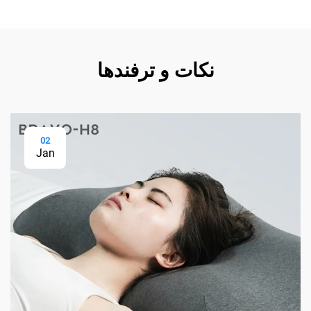
نکات و ترفندها
02
Jan