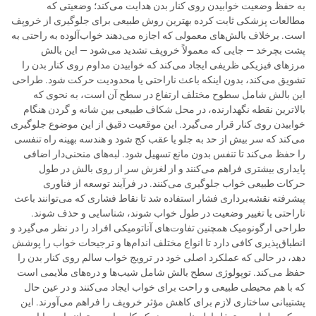
به حفظ وضعیت خوابیدن روی کنار بدن هدایت می‌کند؛ وضعیتی که
مطالعات پزشکی ثابت کرده بهترین روش طبیعی برای جلوگیری از خروپف
است. برخلاف بالش‌های معمولی که اجازه می‌دهند خواب‌آلوده به راحتی به
پشت بچرخد — جایی که معمولاً خروپف تشدید می‌شود — این بالش
مرزهای فیزیکی ظریفی ایجاد می‌کند که خوابیدن مداوم روی کنار بدن را
تشویق می‌کند، بدون اینکه باعث ناراحتی یا محدودیت حرکت شود. طراحی
این بالش شامل سطوح مختلف ارتفاع در سطح آن است، به نحوی که
بالاترین نقطه نگهدارنده، در محل شکاف طبیعی بین شانه و گردن هنگام
خوابیدن روی کنار قرار می‌گیرد. این موقعیت دقیق از این موضوع جلوگیری
می‌کند که سر بیش از حد به جلو یا عقب کج شود و هندسه بهینه راه تنفسی
را حفظ می‌کند تا تنفس بدون مانع تسهیل شود. لبه‌های منحنی‌دار اضافی
پایداری بیشتری فراهم می‌کنند و از لغزش سر از روی بالش در طول
حرکات طبیعی خواب جلوگیری می‌کنند. در فرآیند توسعه از فناوری
پیشرفته نقشه‌برداری فشار استفاده شد تا نقاط فشاری که می‌توانند باعث
ناراحتی یا تغییر وضعیت در طول خواب شوند، شناسایی و حذف شوند.
طراحی ارگونومیک همچنین تفاوت‌های آناتومیکی افراد را در نظر می‌گیرد و
انطباق‌پذیری کافی دارد تا انواع مختلف اندام‌ها و ترجیحات خواب را پوشش
دهد، در حالی که عملکرد اصلی خود در ترویج خواب سالم روی کنار بدن را
حفظ می‌کند. توپولوژی سطح بالش شامل شیب‌ها و دره‌های ملایمی است
که با هم محیطی طبیعی و راحت برای خواب ایجاد می‌کنند و در عین حال
پشتیبانی ساختاری لازم برای کاهش مؤثر خروپف را فراهم می‌آورند. این