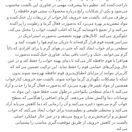
ناراحت‌کننده کند. تنظیم دما پیشرفت مهمی در فناوری این بالشت محسوب
می‌شود و یکی از شکایات رایج درباره محصولات سنتی فوم حافظه را
برطرف می‌کند. بالشت ضد خروپف کنارخواب از تزریقات ژل خنک‌کننده و
مواد تنفس‌پذیر بهره می‌برد که به‌صورت فعال گرما و رطوبت را پراکنده
می‌کنند و از تجمع ناخوشایند گرما که اغلب کیفیت خواب را مختل می‌کند،
جلوگیری می‌کنند. کانال‌های تهویه تخصصی به‌صورت استراتژیک در
سراسر هسته فوم قرار گرفته‌اند تا جریان مداوم هوا را تقویت کنند و
سطحی برای خواب ایجاد کنند که حتی در هوای گرم یا برای افرادی که ذاتاً
گرم می‌خوابند، خنک و راحت باقی بماند. فناوری خنک‌کننده به‌صورت
هم‌افزا با فوم حافظه کار می‌کند تا دمای بهینه خواب را حفظ کند و در عین
حال ویژگی‌های حمایتی فوم را حفظ نماید. این ترکیب تضمین می‌کند که
کاربران بتوانند از مزایای انطباق‌پذیری فوم حافظه بهره‌مند شوند بدون
اینکه با مشکلات نگهداری گرما مواجه شوند. بالشت ضد خروپف کنارخواب
همچنین از مواد تغییر فاز بهره می‌برد که به‌صورت فعال گرما را جذب و آزاد
می‌کنند تا دمای سطحی یکنواختی در طول شب حفظ شود. این مواد به
نوسانات دما واکنش نشان می‌دهند، گرمای اضافی را هنگامی که سطح
خواب گرم می‌شود ذخیره می‌کنند و آن را زمانی که دما کاهش می‌یابد آزاد
می‌کنند و محیطی طبیعی و تنظیم‌شده برای خواب ایجاد می‌کنند که خواب
عمیق‌تر و آرام‌بخش‌تری را ترویج می‌دهد و در عین حال عملکرد اصلی
بالشت در کاهش خروپف از طریق موقعیت‌گیری مناسب را پشتیبانی
می‌کند.