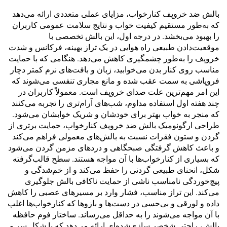
بالش ضد خروپف کنارخواب، مزایای عملی متعددی ارائه می‌دهد
که به‌طور مستقیم کیفیت خواب و نتایج سلامت عمومی کاربران
را بهبود می‌بخشد. در درجه اول، این بالش تخصصی با
موقعیت‌دادن طبیعی راه هوایی در یک تراز بهینه، فرکانس و شدت
خروپف را به‌طور چشمگیری کاهش می‌دهد. هنگامی که با حمایت
مناسب روی کنار بدن می‌خوابید، زبان و بافت‌های نرم کمتر دچار
فروپاشی به سمت عقب شده و مانع مجاری تنفسی می‌شوند که
این امر مهم‌ترین علت صدای خروپف است. معمولاً کاربران در
چند هفته اول استفاده مداوم، شب‌های آرام‌تری را تجربه می‌کنند
که منجر به خواب بهتر برای خودشان و شریک خوابشان می‌شود.
طراحی ارگونومیک بالش ضد خروپف کنارخواب، حمایت برتری از
گردن و ستون فقرات نسبت به بالش‌های معمولی فراهم می‌کند
و باعث کاهش گرفتگی صبحگاهی و دردهای مزمن گردن می‌شود
که بسیاری از کنارخواب‌ها با آن مواجه هستند. سطح قالب‌گرفته
شکل، انحنای طبیعی گردنی را حفظ می‌کند و از خم‌شدگی و
پیچ‌خوردگی نامناسب ناشی از حمایت ناکافی بالش جلوگیری
می‌کند. این تراز مناسب، فشار وارد بر مسیرهای عصبی را کاهش
داده و لورقی و بی‌حسی در دست‌ها و بازوها که کنارخواب‌ها اغلب
با آن مواجه می‌شوند را به حداقل می‌رساند. ساختار فوم حافظه
بالش، راحتی شخصی‌سازی‌شده‌ای ارائه می‌دهد که با شکل سر و