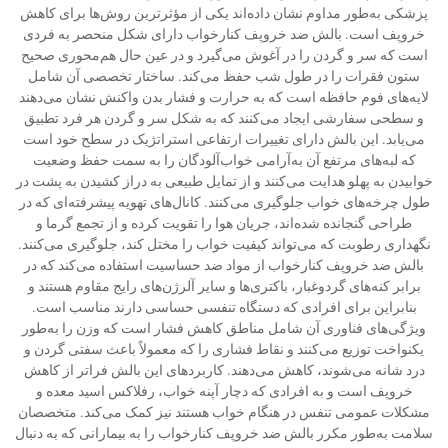
پزشکی به‌طور مداوم نشان داده‌اند یکی از مؤثرترین روش‌ها برای کاهش
خروپف است. بالش ضد خروپف کنارخواب دارای شکل منحصر به فردی
است که سر و گردن را در آغوش می‌گیرد و در عین حال هم‌محوری صحیح
ستون فقرات را در طول شب حفظ می‌کند. ساختار تخصصی آن شامل
لایه‌های فوم حافظه است که به حرارت و فشار بدن واکنش نشان می‌دهند
و سطحی سفارشی ایجاد می‌کنند که به شکل سر و گردن هر فرد تطبیق
می‌یابد. این بالش دارای تغییرات ارتفاعی استراتژیک در سطح خود است
که لبه‌های مرتفع آن به‌آرامی خواب‌آلودگان را به سمت حفظ وضعیت
خوابیدن به پهلو هدایت می‌کنند و از تمایل طبیعی به دراز کشیدن به پشت در
طول چرخه‌های خواب جلوگیری می‌کنند. کانال‌های تهویه پیشرفته‌ای که در
طراحی گنجانده شده‌اند، جریان هوا را تقویت کرده و از تجمع گرما و
نگهداری رطوبت که می‌تواند کیفیت خواب را مختل کند، جلوگیری می‌کنند.
بالش ضد خروپف کنارخواب از مواد ضد حساسیت استفاده می‌کند که در
برابر کنه‌های گردوغبار، باکتری‌ها و سایر آلرژن‌های رایج مقاوم هستند و
بنابراین برای افرادی که دستگاه تنفسی حساسی دارند مناسب است.
ویژگی‌های فناوری آن شامل مناطق کاهش فشار است که وزن را به‌طور
یکنواخت توزیع می‌کنند و نقاط فشاری را که معمولاً باعث سفتی گردن و
درد شانه می‌شوند، کاهش می‌دهند. کاربردهای این بالش فراتر از کاهش
خروپف است و به افرادی که دچار آپنه خواب، رفلاکس اسید معده و
مشکلات عمومی تنفس در هنگام خواب هستند نیز کمک می‌کند. متخصصان
سلامت به‌طور مکرر بالش ضد خروپف کنارخواب را به بیمارانی که به دنبال