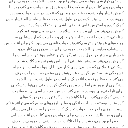
ناراحتی گوارشی مواجه می‌شوند را بهبود بخشد. بالش ضد خروپف برای
خوابیدن روی کنار بدن از سلامت قلب و عروق نیز حمایت می‌کند، زیرا با
کاهش فشار وارد شده به قلب در زمانی که تنفس در حین خواب مسدود
می‌شود، جریان بهتر اکسیژن در طول شب به حفظ سطح سالم فشار خون
کمک کرده و استرس قلبی-عروقی ناشی از اختلالات مکرر تنفسی را
کاهش می‌دهد. مزایای مربوط به سلامت روان شامل بهبود عملکرد
شناختی، تقویت حافظه و ثبات بهتر خلق و خو است که از دستیابی به
چرخه‌های عمیق‌تر و ترمیم‌کننده‌تر خواب ناشی می‌شود. کاربران اغلب پس
از استفاده مداوم از بالش ضد خروپف برای خوابیدن روی کنار بدن،
هوشیاری بیشتر در طول روز، تمرکز بهتر و تنظیم مؤثرتر احساسات را
گزارش می‌دهند. سیستم پشتیبانی این بالش همچنین مشکلات شایع
اسکلتی-عضلانی که خوابیدن روی کنار بدن با آن مواجه است، از جمله
فشردگی شانه، تنش گردن و عدم همترازی ستون فقرات را برطرف
می‌کند. با حفظ موقعیت آناتومیک مناسب در طول شب، این بالش به
پیشگیری از بروز شرایط درد مزمن کمک کرده و حتی می‌تواند تسکینی
برای ناراحتی‌های موجود فراهم کند. خواص ضد حساسی آن به سلامت
تنفسی کمک می‌کند، زیرا با کاهش قرار گرفتن در معرض کنه‌های
گردوغبار، پوسته حیوانات خانگی و سایر آلرژن‌های شایع که می‌توانند علائم
آسم یا آلرژی را در حین خواب تحریک کنند، خطر را به حداقل می‌رساند.
برای زوج‌ها، بالش ضد خروپف برای خوابیدن روی کنار بدن اغلب پویایی
رابطه را بهبود می‌بخشد، زیرا اختلالات خواب ناشی از خروپف را حذف
کرده و منجر به استراحت بهتر برای هر دو طرف و کاهش تنش‌های مرتبط