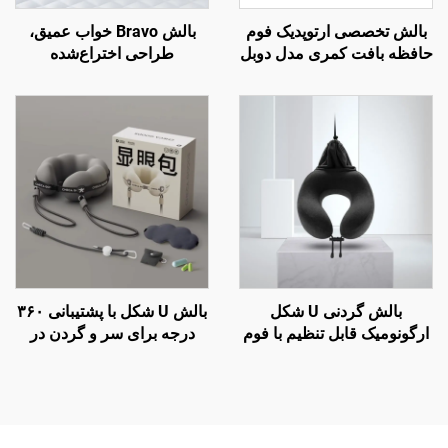
بالش تخصصی ارتوپدیک فوم
بالش Bravo خواب عمیق،
حافظه بافت کمری مدل دوبل
طراحی اختراع‌شده
برای صندلی دفتر و ماشین،
ارگونومیک منحنی‌دار برای
بالش کمر B2
خواب‌های جانبی، بالش
ارتوپدیک گردنی، بالش فوم
حافظه H8
بالش گردنی U شکل
بالش U شکل با پشتیبانی ۳۶۰
ارگونومیک قابل تنظیم با فوم
درجه برای سر و گردن در
حافظه برای سفرهای هوایی
پروازهای طولانی و سفرهای
هوایی