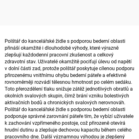
oběhu krve, sedací polštář
písmene U z paměťové
do kanceláře nebo auta,
pěny, podpora krku,
polštář z paměťové pěny
cestovní polštářek do
letadla
Polštář do kancelářské židle s podporou bederní oblasti
přináší okamžité i dlouhodobé výhody, které výrazně
zlepšují každodenní pracovní zkušenost a celkový
zdravotní stav. Uživatelé okamžitě pociťují úlevu od napětí
v dolní části zad, protože polštář poskytuje cílenou podporu
přirozenému vnitřnímu ohybu bederní páteře a efektivně
rovnoměrněji rozvádí tělesnou hmotnost po celém sedáku.
Toto přerozdělení tlaku snižuje zátěž jednotlivých obratlů a
okolních svalových skupin, čímž brání vzniku bolestivých
aktivačních bodů a chronických svalových nerovnováh.
Polštář do kancelářské židle s podporou bederní oblasti
podporuje správné zarovnání páteře tím, že vybízí uživatele
k zachování vzpřímeného postoje, což přirozeně otevírá
hrudní dutinu a zlepšuje dechovou kapacitu během celého
pracovního dne. Další významnou výhodou je zlepšený