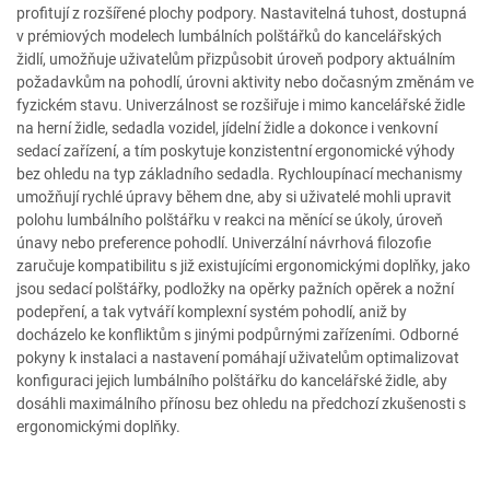
profitují z rozšířené plochy podpory. Nastavitelná tuhost, dostupná
v prémiových modelech lumbálních polštářků do kancelářských
židlí, umožňuje uživatelům přizpůsobit úroveň podpory aktuálním
požadavkům na pohodlí, úrovni aktivity nebo dočasným změnám ve
fyzickém stavu. Univerzálnost se rozšiřuje i mimo kancelářské židle
na herní židle, sedadla vozidel, jídelní židle a dokonce i venkovní
sedací zařízení, a tím poskytuje konzistentní ergonomické výhody
bez ohledu na typ základního sedadla. Rychloupínací mechanismy
umožňují rychlé úpravy během dne, aby si uživatelé mohli upravit
polohu lumbálního polštářku v reakci na měnící se úkoly, úroveň
únavy nebo preference pohodlí. Univerzální návrhová filozofie
zaručuje kompatibilitu s již existujícími ergonomickými doplňky, jako
jsou sedací polštářky, podložky na opěrky pažních opěrek a nožní
podepření, a tak vytváří komplexní systém pohodlí, aniž by
docházelo ke konfliktům s jinými podpůrnými zařízeními. Odborné
pokyny k instalaci a nastavení pomáhají uživatelům optimalizovat
konfiguraci jejich lumbálního polštářku do kancelářské židle, aby
dosáhli maximálního přínosu bez ohledu na předchozí zkušenosti s
ergonomickými doplňky.