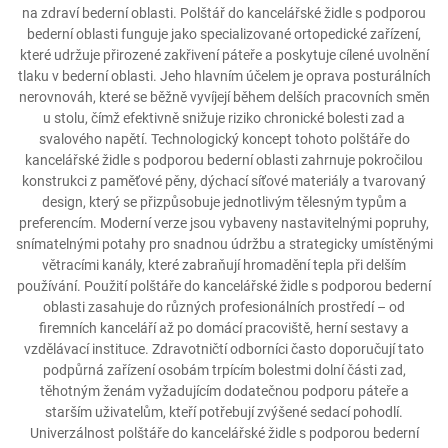
na zdraví bederní oblasti. Polštář do kancelářské židle s podporou
bederní oblasti funguje jako specializované ortopedické zařízení,
které udržuje přirozené zakřivení páteře a poskytuje cílené uvolnění
tlaku v bederní oblasti. Jeho hlavním účelem je oprava posturálních
nerovnováh, které se běžně vyvíjejí během delších pracovních směn
u stolu, čímž efektivně snižuje riziko chronické bolesti zad a
svalového napětí. Technologický koncept tohoto polštáře do
kancelářské židle s podporou bederní oblasti zahrnuje pokročilou
konstrukci z paměťové pěny, dýchací síťové materiály a tvarovaný
design, který se přizpůsobuje jednotlivým tělesným typům a
preferencím. Moderní verze jsou vybaveny nastavitelnými popruhy,
snímatelnými potahy pro snadnou údržbu a strategicky umístěnými
větracími kanály, které zabraňují hromadění tepla při delším
používání. Použití polštáře do kancelářské židle s podporou bederní
oblasti zasahuje do různých profesionálních prostředí – od
firemních kanceláří až po domácí pracoviště, herní sestavy a
vzdělávací instituce. Zdravotničtí odborníci často doporučují tato
podpůrná zařízení osobám trpícím bolestmi dolní části zad,
těhotným ženám vyžadujícím dodatečnou podporu páteře a
starším uživatelům, kteří potřebují zvýšené sedací pohodlí.
Univerzálnost polštáře do kancelářské židle s podporou bederní