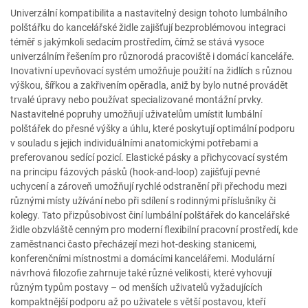
Univerzální kompatibilita a nastavitelný design tohoto lumbálního
polštářku do kancelářské židle zajišťují bezproblémovou integraci
téměř s jakýmkoli sedacím prostředím, čímž se stává vysoce
univerzálním řešením pro různorodá pracoviště i domácí kanceláře.
Inovativní upevňovací systém umožňuje použití na židlích s různou
výškou, šířkou a zakřivením opěradla, aniž by bylo nutné provádět
trvalé úpravy nebo používat specializované montážní prvky.
Nastavitelné popruhy umožňují uživatelům umístit lumbální
polštářek do přesné výšky a úhlu, které poskytují optimální podporu
v souladu s jejich individuálními anatomickými potřebami a
preferovanou sedící pozicí. Elastické pásky a přichycovací systém
na principu fázových pásků (hook-and-loop) zajišťují pevné
uchycení a zároveň umožňují rychlé odstranění při přechodu mezi
různými místy užívání nebo při sdílení s rodinnými příslušníky či
kolegy. Tato přizpůsobivost činí lumbální polštářek do kancelářské
židle obzvláště cenným pro moderní flexibilní pracovní prostředí, kde
zaměstnanci často přecházejí mezi hot-desking stanicemi,
konferenčními místnostmi a domácími kancelářemi. Modulární
návrhová filozofie zahrnuje také různé velikosti, které vyhovují
různým typům postavy – od menších uživatelů vyžadujících
kompaktnější podporu až po uživatele s větší postavou, kteří