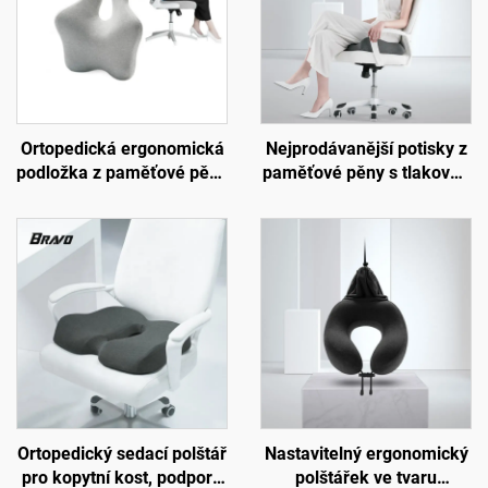
Ortopedická ergonomická
Nejprodávanější potisky z
podložka z paměťové pěny
paměťové pěny s tlakovou
pro bederní páteř, pletená
nápravou, ortopedické
polštářková podložka do
ergonomické sedací
kanceláře a auta,
polštářky, sedací podložka
podložka B2
S3
Ortopedický sedací polštář
Nastavitelný ergonomický
pro kopytní kost, podpora
polštářek ve tvaru