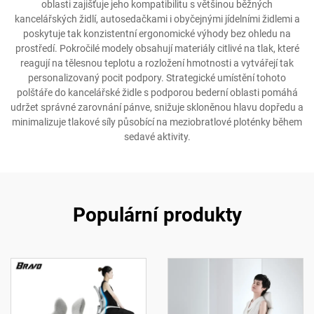
oblasti zajišťuje jeho kompatibilitu s většinou běžných
kancelářských židlí, autosedačkami i obyčejnými jídelními židlemi a
poskytuje tak konzistentní ergonomické výhody bez ohledu na
prostředí. Pokročilé modely obsahují materiály citlivé na tlak, které
reagují na tělesnou teplotu a rozložení hmotnosti a vytvářejí tak
personalizovaný pocit podpory. Strategické umístění tohoto
polštáře do kancelářské židle s podporou bederní oblasti pomáhá
udržet správné zarovnání pánve, snižuje skloněnou hlavu dopředu a
minimalizuje tlakové síly působící na meziobratlové ploténky během
sedavé aktivity.
Populární produkty