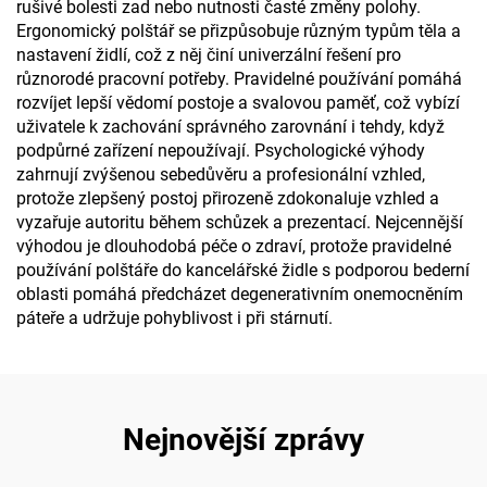
rušivé bolesti zad nebo nutnosti časté změny polohy.
Ergonomický polštář se přizpůsobuje různým typům těla a
nastavení židlí, což z něj činí univerzální řešení pro
různorodé pracovní potřeby. Pravidelné používání pomáhá
rozvíjet lepší vědomí postoje a svalovou paměť, což vybízí
uživatele k zachování správného zarovnání i tehdy, když
podpůrné zařízení nepoužívají. Psychologické výhody
zahrnují zvýšenou sebedůvěru a profesionální vzhled,
protože zlepšený postoj přirozeně zdokonaluje vzhled a
vyzařuje autoritu během schůzek a prezentací. Nejcennější
výhodou je dlouhodobá péče o zdraví, protože pravidelné
používání polštáře do kancelářské židle s podporou bederní
oblasti pomáhá předcházet degenerativním onemocněním
páteře a udržuje pohyblivost i při stárnutí.
Nejnovější zprávy