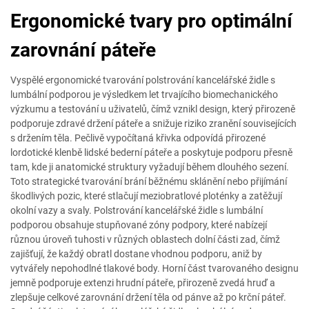
Ergonomické tvary pro optimální
zarovnání páteře
Vyspělé ergonomické tvarování polstrování kancelářské židle s
lumbální podporou je výsledkem let trvajícího biomechanického
výzkumu a testování u uživatelů, čímž vznikl design, který přirozeně
podporuje zdravé držení páteře a snižuje riziko zranění souvisejících
s držením těla. Pečlivě vypočítaná křivka odpovídá přirozené
lordotické klenbě lidské bederní páteře a poskytuje podporu přesně
tam, kde ji anatomické struktury vyžadují během dlouhého sezení.
Toto strategické tvarování brání běžnému sklánění nebo přijímání
škodlivých pozic, které stlačují meziobratlové ploténky a zatěžují
okolní vazy a svaly. Polstrování kancelářské židle s lumbální
podporou obsahuje stupňované zóny podpory, které nabízejí
různou úroveň tuhosti v různých oblastech dolní části zad, čímž
zajišťují, že každý obratl dostane vhodnou podporu, aniž by
vytvářely nepohodlné tlakové body. Horní část tvarovaného designu
jemně podporuje extenzi hrudní páteře, přirozeně zvedá hruď a
zlepšuje celkové zarovnání držení těla od pánve až po krční páteř.