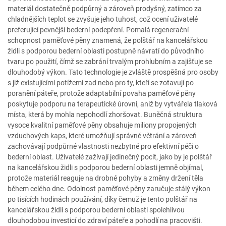
materiál dostatečně podpůrný a zároveň prodyšný, zatímco za
chladnějších teplot se zvyšuje jeho tuhost, což ocení uživatelé
preferující pevnější bederní podepření. Pomalá regenerační
schopnost paměťové pěny znamená, že polštář na kancelářskou
židli s podporou bederní oblasti postupně návratí do původního
tvaru po použití, čímž se zabrání trvalým prohlubním a zajišťuje se
dlouhodobý výkon. Tato technologie je zvláště prospěšná pro osoby
s již existujícími potížemi zad nebo pro ty, kteří se zotavují po
poranění páteře, protože adaptabilní povaha paměťové pěny
poskytuje podporu na terapeutické úrovni, aniž by vytvářela tlaková
místa, která by mohla nepohodlí zhoršovat. Buněčná struktura
vysoce kvalitní paměťové pěny obsahuje miliony propojených
vzduchových kaps, které umožňují správné větrání a zároveň
zachovávají podpůrné vlastnosti nezbytné pro efektivní péči o
bederní oblast. Uživatelé zažívají jedinečný pocit, jako by je polštář
na kancelářskou židli s podporou bederní oblasti jemně objímal,
protože materiál reaguje na drobné pohyby a změny držení těla
během celého dne. Odolnost paměťové pěny zaručuje stálý výkon
po tisících hodinách používání, díky čemuž je tento polštář na
kancelářskou židli s podporou bederní oblasti spolehlivou
dlouhodobou investicí do zdraví páteře a pohodlí na pracovišti.