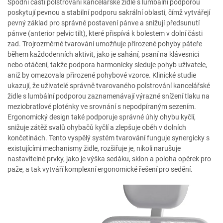
Spodní části polstrování kancelářské židle s lumbální podporou
poskytují pevnou a stabilní podporu sakrální oblasti, čímž vytvářejí
pevný základ pro správné postavení pánve a snižují předsunutí
pánve (anterior pelvic tilt), které přispívá k bolestem v dolní části
zad. Trojrozměrné tvarování umožňuje přirozené pohyby páteře
během každodenních aktivit, jako je sahání, psaní na klávesnici
nebo otáčení, takže podpora harmonicky sleduje pohyb uživatele,
aniž by omezovala přirozené pohybové vzorce. Klinické studie
ukazují, že uživatelé správně tvarovaného polstrování kancelářské
židle s lumbální podporou zaznamenávají výrazné snížení tlaku na
meziobratlové ploténky ve srovnání s nepodpíraným sezením.
Ergonomický design také podporuje správné úhly ohybu kyčlí,
snižuje zátěž svalů ohybačů kyčlí a zlepšuje oběh v dolních
končetinách. Tento vyspělý systém tvarování funguje synergicky s
existujícími mechanismy židle, rozšiřuje je, nikoli narušuje
nastavitelné prvky, jako je výška sedáku, sklon a poloha opěrek pro
paže, a tak vytváří komplexní ergonomické řešení pro sedění.