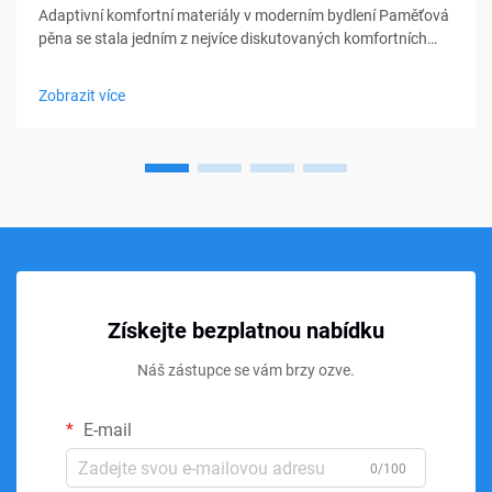
Adaptivní komfortní materiály v moderním bydlení Paměťová
pěna se stala jedním z nejvíce diskutovaných komfortních
materiálů v oblasti ložení, nábytku a osobní podpory. Od
matraců a polštářů po sedací polštářky a lékařské pomůcky,
Zobrazit více
paměťová pěna...
Získejte bezplatnou nabídku
Náš zástupce se vám brzy ozve.
E-mail
0/100