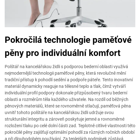
Pokročilá technologie paměťové
pěny pro individuální komfort
Polštář na kancelářskou židli s podporou bederní oblasti využívá
nejmodernější technologii paměťové pěny, která revolučně mění
tradiční přístup k pohodlí sedění a podpoře páteře. Tento inovativní
materiál dynamicky reaguje na tělesné teplo a tlak, čímž vytváří
individuální profil podpory dokonale přizpůsobený tvaru bederní
oblasti a rozměrům těla každého uživatele. Na rozdíl od běžných
pěnových materiálů, které se rovnoměrně stlačují, paměťová pěna
uvnitř tohoto polštáře na kancelářskou židli udržuje svou
strukturální integritu a zároveň poskytuje jemné a rovnoměrné
rozložení tlaku po celé dolní části zad. Teplotně citlivé vlastnosti této
pokročilé pěny zajišťují optimální pohodlí za různých ročních období
a při dlouhodobém používání. Za teplejších podmínek zůstává