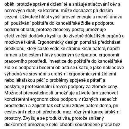
oběh, protože správné držení těla snižuje stlačování cév a
nervových drah, ke kterému může docházet při delším
sezení. Uživatelé hlásí vyšší úroveň energie a menší únavu
při používání polštáře do kancelářské židle s podporou
bederní oblasti, protože zlepšený postoj umožňuje
efektivnější dodávku kyslíku do životně důležitých orgánů a
mozkové tkáně. Ergonomický design pomáhá předcházet
předklonu, který často vede ke strainu krční páteře, napětí
ramen a bolestem hlavy spojeným se špatnou ergonomií
pracovního prostředí. Investice do polštáře do kancelářské
židle s podporou bederní oblasti se ukazuje jako nákladově
výhodná ve srovnání s drahými ergonomickými židlemi
nebo lékařskou péčí o problémy spojené s páteří a
poskytuje profesionální úroveň podpory za zlomek ceny.
Možnost přenositelnosti umožňuje uživatelům zachovat
konzistentní ergonomickou podporu v různých sedacích
prostředích a zajistit tak ochranu zdraví páteře doma, při
cestování nebo při přechodu mezi různými kancelářskými
prostory. Zvyšuje se produktivita, protože snížený
diskomfort umožňuje delší období soustředěné práce bez