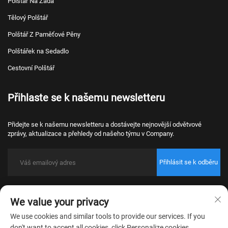
Polštář Na Záda
Tělový Polštář
Polštář Z Paměťové Pěny
Polštářek na Sedadlo
Cestovní Polštář
Přihlaste se k našemu newsletteru
Přidejte se k našemu newsletteru a dostávejte nejnovější odvětvové
zprávy, aktualizace a přehledy od našeho týmu v Company.
Přihlásit se k odběru
Copyright © 2026 Nantong Bulawo Home Textile Co., Ltd. Beijing Všechna
We value your privacy
práva vyhrazena.
Zásady ochrany osobních údajů
We use cookies and similar tools to provide our services. If you
don't want to accept all cookies, click Personalize cookies.