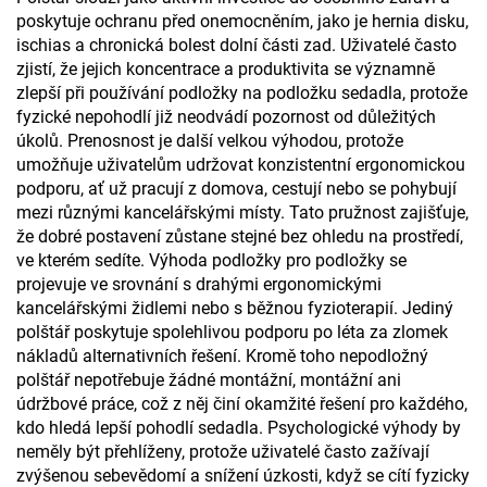
poskytuje ochranu před onemocněním, jako je hernia disku,
ischias a chronická bolest dolní části zad. Uživatelé často
zjistí, že jejich koncentrace a produktivita se významně
zlepší při používání podložky na podložku sedadla, protože
fyzické nepohodlí již neodvádí pozornost od důležitých
úkolů. Prenosnost je další velkou výhodou, protože
umožňuje uživatelům udržovat konzistentní ergonomickou
podporu, ať už pracují z domova, cestují nebo se pohybují
mezi různými kancelářskými místy. Tato pružnost zajišťuje,
že dobré postavení zůstane stejné bez ohledu na prostředí,
ve kterém sedíte. Výhoda podložky pro podložky se
projevuje ve srovnání s drahými ergonomickými
kancelářskými židlemi nebo s běžnou fyzioterapií. Jediný
polštář poskytuje spolehlivou podporu po léta za zlomek
nákladů alternativních řešení. Kromě toho nepodložný
polštář nepotřebuje žádné montážní, montážní ani
údržbové práce, což z něj činí okamžité řešení pro každého,
kdo hledá lepší pohodlí sedadla. Psychologické výhody by
neměly být přehlíženy, protože uživatelé často zažívají
zvýšenou sebevědomí a snížení úzkosti, když se cítí fyzicky