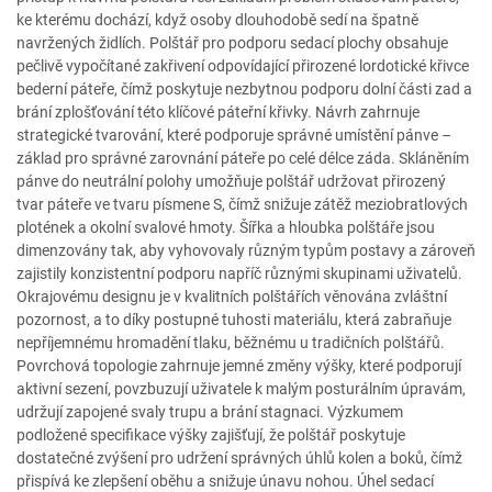
ke kterému dochází, když osoby dlouhodobě sedí na špatně
navržených židlích. Polštář pro podporu sedací plochy obsahuje
pečlivě vypočítané zakřivení odpovídající přirozené lordotické křivce
bederní páteře, čímž poskytuje nezbytnou podporu dolní části zad a
brání zplošťování této klíčové páteřní křivky. Návrh zahrnuje
strategické tvarování, které podporuje správné umístění pánve –
základ pro správné zarovnání páteře po celé délce záda. Skláněním
pánve do neutrální polohy umožňuje polštář udržovat přirozený
tvar páteře ve tvaru písmene S, čímž snižuje zátěž meziobratlových
plotének a okolní svalové hmoty. Šířka a hloubka polštáře jsou
dimenzovány tak, aby vyhovovaly různým typům postavy a zároveň
zajistily konzistentní podporu napříč různými skupinami uživatelů.
Okrajovému designu je v kvalitních polštářích věnována zvláštní
pozornost, a to díky postupné tuhosti materiálu, která zabraňuje
nepříjemnému hromadění tlaku, běžnému u tradičních polštářů.
Povrchová topologie zahrnuje jemné změny výšky, které podporují
aktivní sezení, povzbuzují uživatele k malým posturálním úpravám,
udržují zapojené svaly trupu a brání stagnaci. Výzkumem
podložené specifikace výšky zajišťují, že polštář poskytuje
dostatečné zvýšení pro udržení správných úhlů kolen a boků, čímž
přispívá ke zlepšení oběhu a snižuje únavu nohou. Úhel sedací