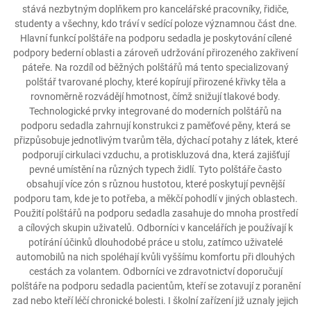
stává nezbytným doplňkem pro kancelářské pracovníky, řidiče,
studenty a všechny, kdo tráví v sedící poloze významnou část dne.
Hlavní funkcí polštáře na podporu sedadla je poskytování cílené
podpory bederní oblasti a zároveň udržování přirozeného zakřivení
páteře. Na rozdíl od běžných polštářů má tento specializovaný
polštář tvarované plochy, které kopírují přirozené křivky těla a
rovnoměrně rozvádějí hmotnost, čímž snižují tlakové body.
Technologické prvky integrované do moderních polštářů na
podporu sedadla zahrnují konstrukci z paměťové pěny, která se
přizpůsobuje jednotlivým tvarům těla, dýchací potahy z látek, které
podporují cirkulaci vzduchu, a protiskluzová dna, která zajišťují
pevné umístění na různých typech židlí. Tyto polštáře často
obsahují více zón s různou hustotou, které poskytují pevnější
podporu tam, kde je to potřeba, a měkčí pohodlí v jiných oblastech.
Použití polštářů na podporu sedadla zasahuje do mnoha prostředí
a cílových skupin uživatelů. Odborníci v kancelářích je používají k
potírání účinků dlouhodobé práce u stolu, zatímco uživatelé
automobilů na nich spoléhají kvůli vyššímu komfortu při dlouhých
cestách za volantem. Odborníci ve zdravotnictví doporučují
polštáře na podporu sedadla pacientům, kteří se zotavují z poranění
zad nebo kteří léčí chronické bolesti. I školní zařízení již uznaly jejich