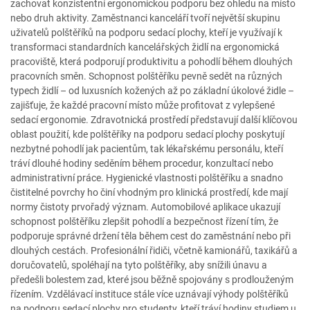
zachovat konzistentní ergonomickou podporu bez ohledu na místo
nebo druh aktivity. Zaměstnanci kanceláří tvoří největší skupinu
uživatelů polštěříků na podporu sedací plochy, kteří je využívají k
transformaci standardních kancelářských židlí na ergonomická
pracoviště, která podporují produktivitu a pohodlí během dlouhých
pracovních směn. Schopnost polštěříku pevně sedět na různých
typech židlí – od luxusních kožených až po základní úkolové židle –
zajišťuje, že každé pracovní místo může profitovat z vylepšené
sedací ergonomie. Zdravotnická prostředí představují další klíčovou
oblast použití, kde polštěříky na podporu sedací plochy poskytují
nezbytné pohodlí jak pacientům, tak lékařskému personálu, kteří
tráví dlouhé hodiny seděním během procedur, konzultací nebo
administrativní práce. Hygienické vlastnosti polštěříku a snadno
čistitelné povrchy ho činí vhodným pro klinická prostředí, kde mají
normy čistoty prvořadý význam. Automobilové aplikace ukazují
schopnost polštěříku zlepšit pohodlí a bezpečnost řízení tím, že
podporuje správné držení těla během cest do zaměstnání nebo při
dlouhých cestách. Profesionální řidiči, včetně kamionářů, taxikářů a
doručovatelů, spoléhají na tyto polštěříky, aby snížili únavu a
předešli bolestem zad, které jsou běžně spojovány s prodlouženým
řízením. Vzdělávací instituce stále více uznávají výhody polštěříků
na podporu sedací plochy pro studenty, kteří tráví hodiny studiem u