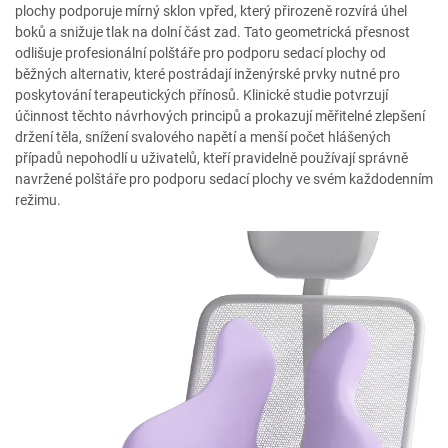
plochy podporuje mírný sklon vpřed, který přirozeně rozvírá úhel
boků a snižuje tlak na dolní část zad. Tato geometrická přesnost
odlišuje profesionální polštáře pro podporu sedací plochy od
běžných alternativ, které postrádají inženýrské prvky nutné pro
poskytování terapeutických přínosů. Klinické studie potvrzují
účinnost těchto návrhových principů a prokazují měřitelné zlepšení
držení těla, snížení svalového napětí a menší počet hlášených
případů nepohodlí u uživatelů, kteří pravidelně používají správně
navržené polštáře pro podporu sedací plochy ve svém každodenním
režimu.