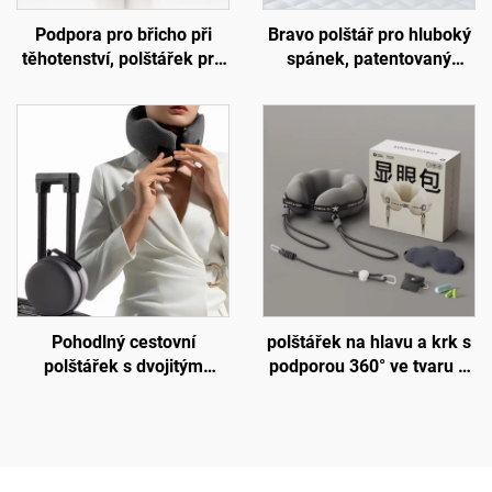
Podpora pro břicho při
Bravo polštář pro hluboký
těhotenství, polštářek pro
spánek, patentovaný
bederní páteř, polštář pro
ergonomický tvarovaný
lože, podložka W2
design pro spáče na boku,
ortopedický krční polštář z
paměťové pěny, polštář H8
Pohodlný cestovní
polštářek na hlavu a krk s
polštářek s dvojitým
podporou 360° ve tvaru U
jádrem z paměťové pěny
pro dlouhé lety, cestovní
do letadla, podpora krku
polštářky do letadla
pro spánek, polštářek na
krk