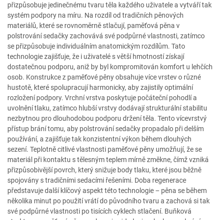
přizpůsobuje jedinečnému tvaru těla každého uživatele a vytváří tak
systém podpory na míru. Na rozdíl od tradičních pěnových
materiálů, které se rovnoměrně stlačují, paměťová pěna v
polstrování sedačky zachovává své podpůrné vlastnosti, zatímco
se přizpůsobuje individuálním anatomickým rozdílům. Tato
technologie zajišťuje, že i uživatelé s větší hmotností získají
dostatečnou podporu, aniž by byl kompromitován komfort u lehčích
osob. Konstrukce z paměťové pěny obsahuje více vrstev o různé
hustotě, které spolupracují harmonicky, aby zajistily optimální
rozložení podpory. Vrchní vrstva poskytuje počáteční pohodlí a
uvolnění tlaku, zatímco hlubší vrstvy dodávají strukturální stabilitu
nezbytnou pro dlouhodobou podporu držení těla. Tento vícevrstvý
přístup brání tomu, aby polstrování sedačky propadalo při delším
používání, a zajišťuje tak konzistentní výkon během dlouhých
sezení. Teplotně citlivé vlastnosti paměťové pěny umožňují, že se
materiál při kontaktu s tělesným teplem mírně změkne, čímž vzniká
přizpůsobivější povrch, který snižuje body tlaku, které jsou běžně
spojovány s tradičními sedacími řešeními. Doba regenerace
představuje další klíčový aspekt této technologie – pěna se během
několika minut po použití vrátí do původního tvaru a zachová si tak
své podpůrné vlastnosti po tisících cyklech stlačení. Buňková