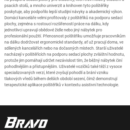
psacích stolů, a mnoho univerzit a knihoven tyto polštěříky
poskytuje, aby podpořilo lepší studijní návyky a akademický výkon.
Domácí kanceláře velmi profitovaly z polštěříků na podporu sedací
plochy, zejména s rostoucí rozšířeností práce na dálku, kdy
jednotlivci upravují obědové židle nebo jiný nábytek pro
profesionální použití. Přenosnost polštěříku umožňuje pracovníkům
na dálku dodržovat ergonomické standardy, ať už pracují doma, ve
sdílených kancelářích nebo na dočasných místech. Starší uživatelé
nacházejí v polštěřících na podporu sedací plochy zvláštní hodnotu,
protože jim pomáhají udržet nezávislost tím, že běžný nábytek činí
pohodlnějším a přístupnějším. Uživatelé vozíčků také těží z vysoce
specializovaných verzí, které zvyšují pohodlí a brání vzniku
tlakových vředů během delších období sezení, čímž demonstrují
terapeutické aplikace polštěříků v kontextu asistivní technologie.