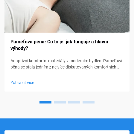
Paměťová pěna: Co to je, jak funguje a hlavní
výhody?
Adaptivní komfortní materiály v moderním bydlení Paměťová
pěna se stala jedním z nejvíce diskutovaných komfortních
materiálů v oblasti ložení, nábytku a osobní podpory. Od
matraců a polštářů po sedací polštářky a lékařské pomůcky,
Zobrazit více
paměťová pěna...