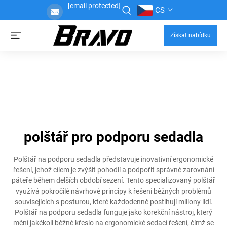
[email protected]
CS
Získat nabídku
polštář pro podporu sedadla
Polštář na podporu sedadla představuje inovativní ergonomické
řešení, jehož cílem je zvýšit pohodlí a podpořit správné zarovnání
páteře během delších období sezení. Tento specializovaný polštář
využívá pokročilé návrhové principy k řešení běžných problémů
souvisejících s posturou, které každodenně postihují miliony lidí.
Polštář na podporu sedadla funguje jako korekční nástroj, který
mění jakékoli běžné křeslo na ergonomické sedací řešení, čímž se