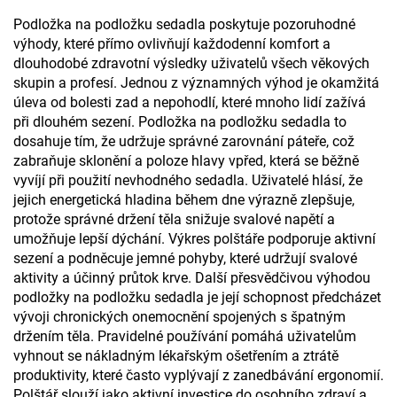
Podložka na podložku sedadla poskytuje pozoruhodné
výhody, které přímo ovlivňují každodenní komfort a
dlouhodobé zdravotní výsledky uživatelů všech věkových
skupin a profesí. Jednou z významných výhod je okamžitá
úleva od bolesti zad a nepohodlí, které mnoho lidí zažívá
při dlouhém sezení. Podložka na podložku sedadla to
dosahuje tím, že udržuje správné zarovnání páteře, což
zabraňuje sklonění a poloze hlavy vpřed, která se běžně
vyvíjí při použití nevhodného sedadla. Uživatelé hlásí, že
jejich energetická hladina během dne výrazně zlepšuje,
protože správné držení těla snižuje svalové napětí a
umožňuje lepší dýchání. Výkres polštáře podporuje aktivní
sezení a podněcuje jemné pohyby, které udržují svalové
aktivity a účinný průtok krve. Další přesvědčivou výhodou
podložky na podložku sedadla je její schopnost předcházet
vývoji chronických onemocnění spojených s špatným
držením těla. Pravidelné používání pomáhá uživatelům
vyhnout se nákladným lékařským ošetřením a ztrátě
produktivity, které často vyplývají z zanedbávání ergonomií.
Polštář slouží jako aktivní investice do osobního zdraví a