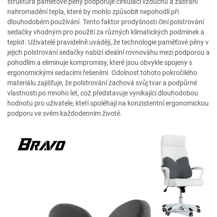
struktura paměťové pěny podporuje cirkulaci vzduchu a zabrání
nahromadění tepla, které by mohlo způsobit nepohodlí při
dlouhodobém používání. Tento faktor prodyšnosti činí polstrování
sedačky vhodným pro použití za různých klimatických podmínek a
teplot. Uživatelé pravidelně uvádějí, že technologie paměťové pěny v
jejich polstrování sedačky nabízí ideální rovnováhu mezi podporou a
pohodlím a eliminuje kompromisy, které jsou obvykle spojeny s
ergonomickými sedacími řešeními. Odolnost tohoto pokročilého
materiálu zajišťuje, že polstrování zachová svůj tvar a podpůrné
vlastnosti po mnoho let, což představuje vynikající dlouhodobou
hodnotu pro uživatele, kteří spoléhají na konzistentní ergonomickou
podporu ve svém každodenním životě.