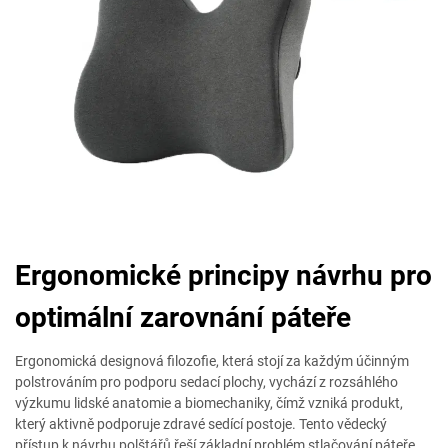
Ergonomické principy návrhu pro
optimální zarovnání páteře
Ergonomická designová filozofie, která stojí za každým účinným
polstrováním pro podporu sedací plochy, vychází z rozsáhlého
výzkumu lidské anatomie a biomechaniky, čímž vzniká produkt,
který aktivně podporuje zdravé sedící postoje. Tento vědecký
přístup k návrhu polštářů řeší základní problém stlačování páteře,