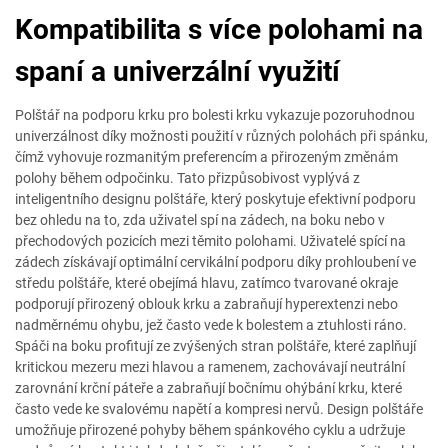
Kompatibilita s více polohami na
spaní a univerzální využití
Polštář na podporu krku pro bolesti krku vykazuje pozoruhodnou
univerzálnost díky možnosti použití v různých polohách při spánku,
čímž vyhovuje rozmanitým preferencím a přirozeným změnám
polohy během odpočinku. Tato přizpůsobivost vyplývá z
inteligentního designu polštáře, který poskytuje efektivní podporu
bez ohledu na to, zda uživatel spí na zádech, na boku nebo v
přechodových pozicích mezi těmito polohami. Uživatelé spící na
zádech získávají optimální cervikální podporu díky prohloubení ve
středu polštáře, které obejímá hlavu, zatímco tvarované okraje
podporují přirozený oblouk krku a zabraňují hyperextenzi nebo
nadměrnému ohybu, jež často vede k bolestem a ztuhlosti ráno.
Spáči na boku profitují ze zvýšených stran polštáře, které zaplňují
kritickou mezeru mezi hlavou a ramenem, zachovávají neutrální
zarovnání krční páteře a zabraňují bočnímu ohýbání krku, které
často vede ke svalovému napětí a kompresi nervů. Design polštáře
umožňuje přirozené pohyby během spánkového cyklu a udržuje