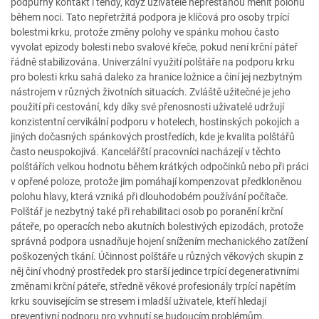
podpůrný kontakt i tehdy, když uživatelé nepřestanou měnit polohu
během noci. Tato nepřetržitá podpora je klíčová pro osoby trpící
bolestmi krku, protože změny polohy ve spánku mohou často
vyvolat epizody bolesti nebo svalové křeče, pokud není krční páteř
řádně stabilizována. Univerzální využití polštáře na podporu krku
pro bolesti krku sahá daleko za hranice ložnice a činí jej nezbytným
nástrojem v různých životních situacích. Zvláště užitečné je jeho
použití při cestování, kdy díky své přenosnosti uživatelé udržují
konzistentní cervikální podporu v hotelech, hostinských pokojích a
jiných dočasných spánkových prostředích, kde je kvalita polštářů
často neuspokojivá. Kancelářští pracovníci nacházejí v těchto
polštářích velkou hodnotu během krátkých odpočinků nebo při práci
v opřené poloze, protože jim pomáhají kompenzovat předkloněnou
polohu hlavy, která vzniká při dlouhodobém používání počítače.
Polštář je nezbytný také při rehabilitaci osob po poranění krční
páteře, po operacích nebo akutních bolestivých epizodách, protože
správná podpora usnadňuje hojení snížením mechanického zatížení
poškozených tkání. Účinnost polštáře u různých věkových skupin z
něj činí vhodný prostředek pro starší jedince trpící degenerativními
změnami krční páteře, středně věkové profesionály trpící napětím
krku souvisejícím se stresem i mladší uživatele, kteří hledají
preventivní podporu pro vyhnutí se budoucím problémům.