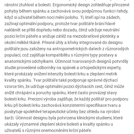
ránotní ztuhlost a bolesti. Ergonomický design zohledňuje přirozené
pohyby během spánku a zachovává svou podpůrnou funkci i tehdy,
když si uživatel během noci mění polohu. Ti, kteří spí na zádech,
zažívají optimální podporu, protože tvar polštáře brání hlavě
naklánět se příliš dopředu nebo dozadu, čímž udržuje neutrální
pozici krční páteře a snižuje zátěž na meziobratlové ploténky a
okolní měkké tkáně. Přesné úhly a křivky integrované do designu
polštáře jsou založeny na antropometrických datech z různorodých
populací, což zajišťuje kompatibilitu s různými typy postavy a
anatomickými odchylkami. Účinnost tvarovaných designů potvrdily
studie provedené odborníky na spánek a ortopedickými experty,
které prokázaly snížení intenzity bolesti krku a zlepšení metrik
kvality spánku. Tvar polštáře také podporuje správné dýchací
vzorce tím, že udržuje optimální pozici dýchacích cest, čímž může
snížit chrápání a poruchy spánku, které často provázejí stavy
bolesti krku. Precizní výroba zajišťuje, že každý polštář pro podporu
krku při bolesti krku zachovává konzistentní specifikace tvaru a
poskytuje spolehlivé terapeutické účinky bez ohledu na výrobní
šarži. Účinnost designu byla potvrzena klinickými studiemi, které
ukázaly významné zlepšení skóre bolesti a kvality spánku u
uživatelů s různými onemocněními krční páteře.