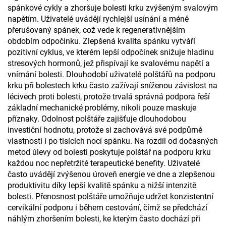
spánkové cykly a zhoršuje bolesti krku zvýšeným svalovým
napětím. Uživatelé uvádějí rychlejší usínání a méně
přerušovaný spánek, což vede k regenerativnějším
obdobím odpočinku. Zlepšená kvalita spánku vytváří
pozitivní cyklus, ve kterém lepší odpočinek snižuje hladinu
stresových hormonů, jež přispívají ke svalovému napětí a
vnímání bolesti. Dlouhodobí uživatelé polštářů na podporu
krku při bolestech krku často zažívají sníženou závislost na
lécivech proti bolesti, protože trvalá správná podpora řeší
základní mechanické problémy, nikoli pouze maskuje
příznaky. Odolnost polštáře zajišťuje dlouhodobou
investiční hodnotu, protože si zachovává své podpůrné
vlastnosti i po tisících nocí spánku. Na rozdíl od dočasných
metod úlevy od bolesti poskytuje polštář na podporu krku
každou noc nepřetržité terapeutické benefity. Uživatelé
často uvádějí zvýšenou úroveň energie ve dne a zlepšenou
produktivitu díky lepší kvalitě spánku a nižší intenzitě
bolesti. Přenosnost polštáře umožňuje udržet konzistentní
cervikální podporu i během cestování, čímž se předchází
náhlým zhoršením bolesti, ke kterým často dochází při