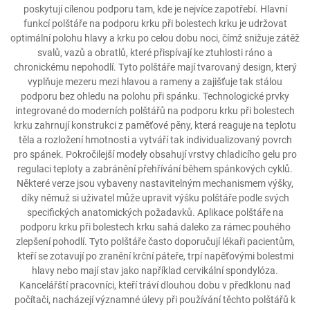
poskytují cílenou podporu tam, kde je nejvíce zapotřebí. Hlavní
funkcí polštáře na podporu krku při bolestech krku je udržovat
optimální polohu hlavy a krku po celou dobu noci, čímž snižuje zátěž
svalů, vazů a obratlů, které přispívají ke ztuhlosti ráno a
chronickému nepohodlí. Tyto polštáře mají tvarovaný design, který
vyplňuje mezeru mezi hlavou a rameny a zajišťuje tak stálou
podporu bez ohledu na polohu při spánku. Technologické prvky
integrované do moderních polštářů na podporu krku při bolestech
krku zahrnují konstrukci z paměťové pěny, která reaguje na teplotu
těla a rozložení hmotnosti a vytváří tak individualizovaný povrch
pro spánek. Pokročilejší modely obsahují vrstvy chladicího gelu pro
regulaci teploty a zabránění přehřívání během spánkových cyklů.
Některé verze jsou vybaveny nastavitelným mechanismem výšky,
díky němuž si uživatel může upravit výšku polštáře podle svých
specifických anatomických požadavků. Aplikace polštáře na
podporu krku při bolestech krku sahá daleko za rámec pouhého
zlepšení pohodlí. Tyto polštáře často doporučují lékaři pacientům,
kteří se zotavují po zranění krční páteře, trpí napěťovými bolestmi
hlavy nebo mají stav jako například cervikální spondylóza.
Kancelářští pracovníci, kteří tráví dlouhou dobu v předklonu nad
počítači, nacházejí významné úlevy při používání těchto polštářů k