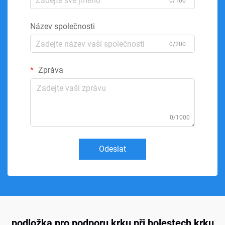
0/100
Název společnosti
0/200
Zpráva
0/1000
Odeslat
podložka pro podporu krku při bolestech krku