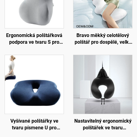
Ergonomická polštářková
Bravo měkký celotělový
podpora ve tvaru S pro
polštář pro dospělé, velký
dolní páteř, podložka na
vložený polštář pro spáče
židli do kanceláře,
na boku, těhotenský
podložka B7
polštář, tělový polštář BP-2
Vyšívané polštářky ve
Nastavitelný ergonomický
tvaru písmene U pro
polštářek ve tvaru
kancelář, sedací polštář z
písmene U z paměťové