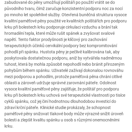
zabudované do pěny umožňují polštáři po použití vrátit se do
původního tvaru, čímž zaručuje konzistentní podporu noc za nocí
po mnoho let spolehlivé služby. Otevřená buněčná struktura vysoce
kvalitní paměťové pěny použité ve kvalitních polštářích pro podporu
krku při bolestech krku podporuje cirkulaci vzduchu a brání tak
hromadění tepla, které může rušit spánek a zvyšovat svalové
napětí. Tento faktor prodyšnosti je klíčový pro zachování
terapeutických účinků cervikální podpory bez kompromitování
pohodlí při spánku. Hustota pěny je pečlivě kalibrována tak, aby
poskytovala dostatečnou podporu, aniž by vytvářela nadměrnou
tuhost, která by mohla způsobit nepohodlí nebo bránit přirozeným
pohybům během spánku. Uživatelé zažívají dokonalou rovnováhu
mezi podporou a pohodlím, protože paměťová pěna chrání citlivé
oblasti a zároveň udržuje správné zarovnání páteře. Odolnost
vysoce kvalitní paměťové pěny zajišťuje, že polštář pro podporu
krku při bolestech krku uchová své terapeutické vlastnosti po tisíce
cyklů spánku, což jej činí hodnotnou dlouhodobou investicí do
zdraví krční páteře. Klinické studie prokázaly, že schopnost
paměťové pěny snižovat tlakové body může výrazně snížit úroveň
bolesti a zlepšit kvalitu spánku u osob s různými onemocněními
krku.