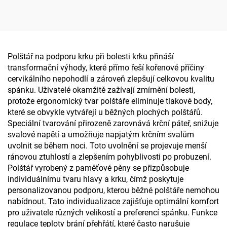
paměťové pěny pro
pěny, podpora krku,
kopytní kost
cestovní polštářek do
letadla
Polštář na podporu krku při bolesti krku přináší
transformační výhody, které přímo řeší kořenové příčiny
cervikálního nepohodlí a zároveň zlepšují celkovou kvalitu
spánku. Uživatelé okamžitě zažívají zmírnění bolesti,
protože ergonomický tvar polštáře eliminuje tlakové body,
které se obvykle vytvářejí u běžných plochých polštářů.
Speciální tvarování přirozeně zarovnává krční páteř, snižuje
svalové napětí a umožňuje napjatým krčním svalům
uvolnit se během noci. Toto uvolnění se projevuje menší
ránovou ztuhlostí a zlepšením pohyblivosti po probuzení.
Polštář vyrobený z paměťové pěny se přizpůsobuje
individuálnímu tvaru hlavy a krku, čímž poskytuje
personalizovanou podporu, kterou běžné polštáře nemohou
nabídnout. Tato individualizace zajišťuje optimální komfort
pro uživatele různých velikostí a preferencí spánku. Funkce
regulace teploty brání přehřátí, které často narušuje