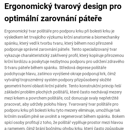
Ergonomický tvarový design pro
optimální zarovnání páteře
Ergonomický tvar polštáře pro podporu krku při bolesti krku je
výsledkem let trvajícího výzkumu krční anatomie a biomechaniky
spánku, který vedl k tvorbu tvaru, který během noci přirozeně
podporuje správné zarovnání páteře. Tento specializovaný tvar
vykazuje charakteristický zakřivený profil, který kopíruje přirozenou
krční lordózu a poskytuje nezbytnou podporu pro udržení zdravého
S-tvaru páteře během spánku. Středová deprese polštáře
podchycuje hlavu, zatímco vyvýšené okraje podporují krk, čímž
vytvářejí trojrozměrný systém podpory přizpůsobený složité
geometrii horní oblasti krční páteře. Tento konstrukční princip řeší
základní problém plochých polštářů, které často nechávají mezery
mezi krkem a povrchem polštáře, což donucuje svaly nepřetržitě
pracovat, aby udržely polohu hlavy. Tvarovaný tvar polštáře pro
podporu krku při bolesti krku tyto mezery eliminuje, umožňuje tak
krčním svalům plně se uvolnit a regenerovat během spánku. Bokem
spící osoby profitují z toho, že polštář vyplňuje prostor mezi hlavou
a ramenem, čímž brání bočnímu ohybu krku, který často způsobuje