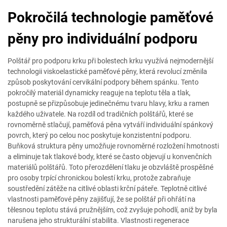
Pokročilá technologie paměťové
pěny pro individuální podporu
Polštář pro podporu krku při bolestech krku využívá nejmodernější
technologii viskoelastické paměťové pěny, která revolucí změnila
způsob poskytování cervikální podpory během spánku. Tento
pokročilý materiál dynamicky reaguje na teplotu těla a tlak,
postupně se přizpůsobuje jedinečnému tvaru hlavy, krku a ramen
každého uživatele. Na rozdíl od tradičních polštářů, které se
rovnoměrně stlačují, paměťová pěna vytváří individuální spánkový
povrch, který po celou noc poskytuje konzistentní podporu.
Buňková struktura pěny umožňuje rovnoměrné rozložení hmotnosti
a eliminuje tak tlakové body, které se často objevují u konvenčních
materiálů polštářů. Toto přerozdělení tlaku je obzvláště prospěšné
pro osoby trpící chronickou bolestí krku, protože zabraňuje
soustředění zátěže na citlivé oblasti krční páteře. Teplotně citlivé
vlastnosti paměťové pěny zajišťují, že se polštář při ohřátí na
tělesnou teplotu stává pružnějším, což zvyšuje pohodlí, aniž by byla
narušena jeho strukturální stabilita. Vlastnosti regenerace