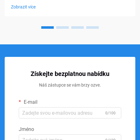
matraců a polštářů po sedací polštářky a lékařské pomůcky,
Zobrazit více
paměťová pěna...
Získejte bezplatnou nabídku
Náš zástupce se vám brzy ozve.
E-mail
0/100
Jméno