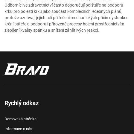
Odborníci ve zdravotnictví často doporučují polštáře na podporu
krku pro bolesti krku jako součást komplexních léčebných plánů,
protože uznávají jejich roli při řešení mechanických příčin dysfunkce
krční páteře a podporují přirozené procesy hojení prostřednictvím
zlepšení kvality spánku a snížení zánětlivých reakcí.
Rychlý odkaz
Domovská stránka
Informace o nás