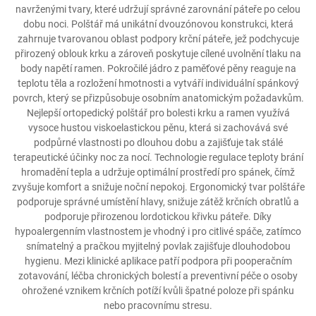
navrženými tvary, které udržují správné zarovnání páteře po celou
dobu noci. Polštář má unikátní dvouzónovou konstrukci, která
zahrnuje tvarovanou oblast podpory krční páteře, jež podchycuje
přirozený oblouk krku a zároveň poskytuje cílené uvolnění tlaku na
body napětí ramen. Pokročilé jádro z paměťové pěny reaguje na
teplotu těla a rozložení hmotnosti a vytváří individuální spánkový
povrch, který se přizpůsobuje osobním anatomickým požadavkům.
Nejlepší ortopedický polštář pro bolesti krku a ramen využívá
vysoce hustou viskoelastickou pěnu, která si zachovává své
podpůrné vlastnosti po dlouhou dobu a zajišťuje tak stálé
terapeutické účinky noc za nocí. Technologie regulace teploty brání
hromadění tepla a udržuje optimální prostředí pro spánek, čímž
zvyšuje komfort a snižuje noční nepokoj. Ergonomický tvar polštáře
podporuje správné umístění hlavy, snižuje zátěž krčních obratlů a
podporuje přirozenou lordotickou křivku páteře. Díky
hypoalergenním vlastnostem je vhodný i pro citlivé spáče, zatímco
snímatelný a pračkou myjitelný povlak zajišťuje dlouhodobou
hygienu. Mezi klinické aplikace patří podpora při pooperačním
zotavování, léčba chronických bolestí a preventivní péče o osoby
ohrožené vznikem krčních potíží kvůli špatné poloze při spánku
nebo pracovnímu stresu.