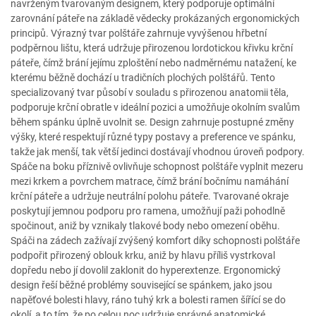
navrženým tvarovaným designem, který podporuje optimální
zarovnání páteře na základě vědecky prokázaných ergonomických
principů. Výrazný tvar polštáře zahrnuje vyvýšenou hřbetní
podpěrnou lištu, která udržuje přirozenou lordotickou křivku krční
páteře, čímž brání jejímu zploštění nebo nadměrnému natažení, ke
kterému běžně dochází u tradičních plochých polštářů. Tento
specializovaný tvar působí v souladu s přirozenou anatomii těla,
podporuje krční obratle v ideální pozici a umožňuje okolním svalům
během spánku úplně uvolnit se. Design zahrnuje postupné změny
výšky, které respektují různé typy postavy a preference ve spánku,
takže jak menší, tak větší jedinci dostávají vhodnou úroveň podpory.
Spáče na boku příznivě ovlivňuje schopnost polštáře vyplnit mezeru
mezi krkem a povrchem matrace, čímž brání bočnímu namáhání
krční páteře a udržuje neutrální polohu páteře. Tvarované okraje
poskytují jemnou podporu pro ramena, umožňují paži pohodlně
spočinout, aniž by vznikaly tlakové body nebo omezení oběhu.
Spáči na zádech zažívají zvýšený komfort díky schopnosti polštáře
podpořit přirozený oblouk krku, aniž by hlavu příliš vystrkoval
dopředu nebo jí dovolil zaklonit do hyperextenze. Ergonomický
design řeší běžné problémy související se spánkem, jako jsou
napěťové bolesti hlavy, ráno tuhý krk a bolesti ramen šířící se do
okolí, a to tím, že po celou noc udržuje správné anatomické