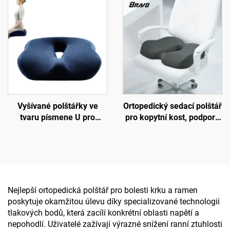
ergonomický polštář,
polštářky, sedací podložka
polštář z paměťové pěny
S3
H10
Vyšívané polštářky ve
Ortopedický sedací polštář
tvaru písmene U pro
pro kopytní kost, podpora
kancelář, sedací polštář z
oběhu krve, sedací polštář
paměťové pěny pro
do kanceláře nebo auta,
kopytní kost
polštář z paměťové pěny
Nejlepší ortopedická polštář pro bolesti krku a ramen
poskytuje okamžitou úlevu díky specializované technologii
tlakových bodů, která zacílí konkrétní oblasti napětí a
nepohodlí. Uživatelé zažívají výrazné snížení ranní ztuhlosti