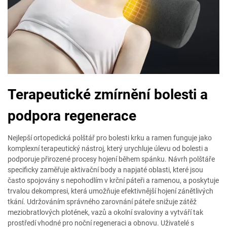
Terapeutické zmírnění bolesti a
podpora regenerace
Nejlepší ortopedická polštář pro bolesti krku a ramen funguje jako
komplexní terapeutický nástroj, který urychluje úlevu od bolesti a
podporuje přirozené procesy hojení během spánku. Návrh polštáře
specificky zaměřuje aktivační body a napjaté oblasti, které jsou
často spojovány s nepohodlím v krční páteři a ramenou, a poskytuje
trvalou dekompresi, která umožňuje efektivnější hojení zánětlivých
tkání. Udržováním správného zarovnání páteře snižuje zátěž
meziobratlových plotének, vazů a okolní svaloviny a vytváří tak
prostředí vhodné pro noční regeneraci a obnovu. Uživatelé s