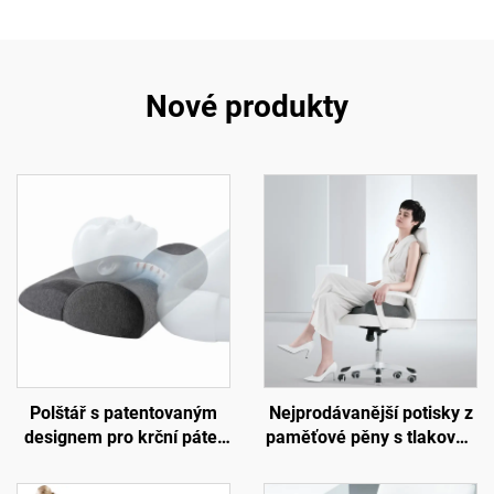
Nové produkty
Polštář s patentovaným
Nejprodávanější potisky z
designem pro krční páteř
paměťové pěny s tlakovou
proti bolesti krku, polštář z
nápravou, ortopedické
paměťové pěny pro spaní,
ergonomické sedací