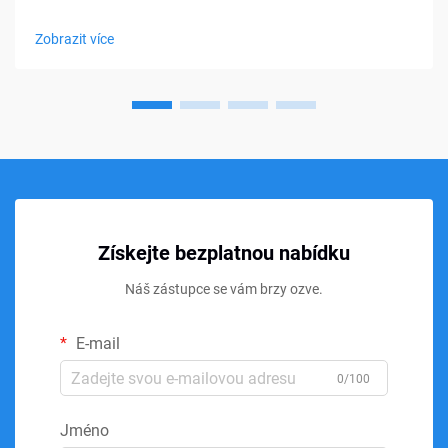
materiálů v oblasti ložení, nábytku a osobní podpory. Od
matraců a polštářů po sedací polštářky a lékařské pomůcky,
Zobrazit více
paměťová pěna...
Získejte bezplatnou nabídku
Náš zástupce se vám brzy ozve.
E-mail
0/100
Jméno