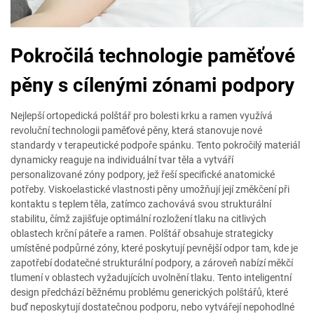
Pokročilá technologie paměťové
pěny s cílenými zónami podpory
Nejlepší ortopedická polštář pro bolesti krku a ramen využívá
revoluční technologii paměťové pěny, která stanovuje nové
standardy v terapeutické podpoře spánku. Tento pokročilý materiál
dynamicky reaguje na individuální tvar těla a vytváří
personalizované zóny podpory, jež řeší specifické anatomické
potřeby. Viskoelastické vlastnosti pěny umožňují její změkčení při
kontaktu s teplem těla, zatímco zachovává svou strukturální
stabilitu, čímž zajišťuje optimální rozložení tlaku na citlivých
oblastech krční páteře a ramen. Polštář obsahuje strategicky
umístěné podpůrné zóny, které poskytují pevnější odpor tam, kde je
zapotřebí dodatečné strukturální podpory, a zároveň nabízí měkčí
tlumení v oblastech vyžadujících uvolnění tlaku. Tento inteligentní
design předchází běžnému problému generických polštářů, které
buď neposkytují dostatečnou podporu, nebo vytvářejí nepohodlné