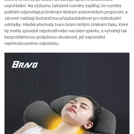
uspořádání. Na výzkumu založené rozměry zajišťují, že rozměry
polštáře odpovídají průměrným lidským anatomickým proporcím, a
zároveň nabízejí dostatečnou přizpůsobitelnost pro individuální
odchylky. Hladké přechody tvaru brání náhlým změnám tlaku, které
by mohly způsobit nepohodlí nebo narušení spánku, a vytvářejí tak
bezproblémovou podpůrnou zkušenost, jež napomáhá
nepřerušovanému odpočinku.