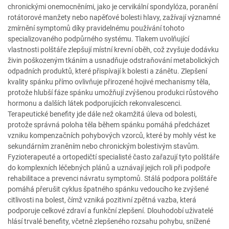
chronickými onemocněními, jako je cervikální spondylóza, poranění
rotátorové manžety nebo napěťové bolesti hlavy, zažívají významné
zmírnění symptomů díky pravidelnému používání tohoto
specializovaného podpůrného systému. Tlakem uvolňující
vlastnosti polštáře zlepšují místní krevní oběh, což zvyšuje dodávku
živin poškozeným tkáním a usnadňuje odstraňování metabolických
odpadních produktů, které přispívají k bolesti a zánětu. Zlepšení
kvality spánku přímo ovlivňuje přirozené hojivé mechanismy těla,
protože hlubší fáze spánku umožňují zvýšenou produkci růstového
hormonu a dalších látek podporujících rekonvalescenci.
Terapeutické benefity jde dále než okamžitá úleva od bolesti,
protože správná poloha těla během spánku pomáhá předcházet
vzniku kompenzačních pohybových vzorců, které by mohly vést ke
sekundárním zraněním nebo chronickým bolestivým stavům.
Fyzioterapeuté a ortopedičtí specialisté často zařazují tyto polštáře
do komplexních léčebných plánů a uznávají jejich roli při podpoře
rehabilitace a prevenci návratu symptomů. Stálá podpora polštáře
pomáhá přerušit cyklus špatného spánku vedoucího ke zvýšené
citlivosti na bolest, čímž vzniká pozitivní zpětná vazba, která
podporuje celkové zdraví a funkční zlepšení. Dlouhodobí uživatelé
hlásí trvalé benefity, včetně zlepšeného rozsahu pohybu, snížené