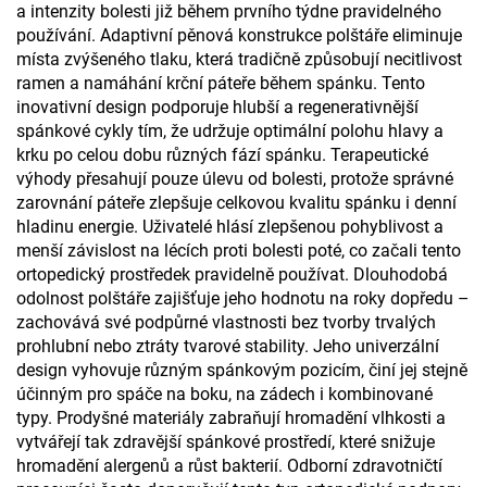
a intenzity bolesti již během prvního týdne pravidelného
používání. Adaptivní pěnová konstrukce polštáře eliminuje
místa zvýšeného tlaku, která tradičně způsobují necitlivost
ramen a namáhání krční páteře během spánku. Tento
inovativní design podporuje hlubší a regenerativnější
spánkové cykly tím, že udržuje optimální polohu hlavy a
krku po celou dobu různých fází spánku. Terapeutické
výhody přesahují pouze úlevu od bolesti, protože správné
zarovnání páteře zlepšuje celkovou kvalitu spánku i denní
hladinu energie. Uživatelé hlásí zlepšenou pohyblivost a
menší závislost na lécích proti bolesti poté, co začali tento
ortopedický prostředek pravidelně používat. Dlouhodobá
odolnost polštáře zajišťuje jeho hodnotu na roky dopředu –
zachovává své podpůrné vlastnosti bez tvorby trvalých
prohlubní nebo ztráty tvarové stability. Jeho univerzální
design vyhovuje různým spánkovým pozicím, činí jej stejně
účinným pro spáče na boku, na zádech i kombinované
typy. Prodyšné materiály zabraňují hromadění vlhkosti a
vytvářejí tak zdravější spánkové prostředí, které snižuje
hromadění alergenů a růst bakterií. Odborní zdravotničtí