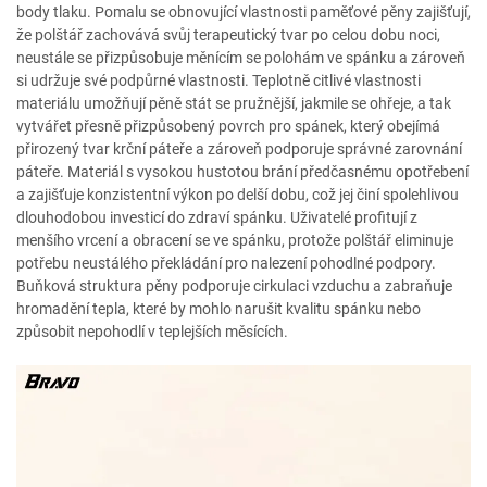
body tlaku. Pomalu se obnovující vlastnosti paměťové pěny zajišťují,
že polštář zachovává svůj terapeutický tvar po celou dobu noci,
neustále se přizpůsobuje měnícím se polohám ve spánku a zároveň
si udržuje své podpůrné vlastnosti. Teplotně citlivé vlastnosti
materiálu umožňují pěně stát se pružnější, jakmile se ohřeje, a tak
vytvářet přesně přizpůsobený povrch pro spánek, který obejímá
přirozený tvar krční páteře a zároveň podporuje správné zarovnání
páteře. Materiál s vysokou hustotou brání předčasnému opotřebení
a zajišťuje konzistentní výkon po delší dobu, což jej činí spolehlivou
dlouhodobou investicí do zdraví spánku. Uživatelé profitují z
menšího vrcení a obracení se ve spánku, protože polštář eliminuje
potřebu neustálého překládání pro nalezení pohodlné podpory.
Buňková struktura pěny podporuje cirkulaci vzduchu a zabraňuje
hromadění tepla, které by mohlo narušit kvalitu spánku nebo
způsobit nepohodlí v teplejších měsících.