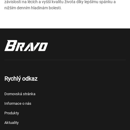
závislosti na lécích a vyšší kvalitu života díky lepšímu spánku a
nižším denním hladinám bolesti.
Rychlý odkaz
Domovská stránka
Informace o nás
Produkty
Aktuality