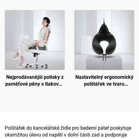
dolní páteř, podložka na
ergonomický tvarovaný
židli do kanceláře,
design pro spáče na boku,
podložka B7
ortopedický krční polštář z
paměťové pěny, polštář H8
Nejprodávanější potisky z
Nastavitelný ergonomický
paměťové pěny s tlakovou
polštářek ve tvaru
nápravou, ortopedické
písmene U z paměťové
ergonomické sedací
pěny, podpora krku,
polštářky, sedací podložka
cestovní polštářek do
S3
letadla
Polštářek do kancelářské židle pro bederní páteř poskytuje
okamžitou úlevu od napětí v dolní části zad a podporuje