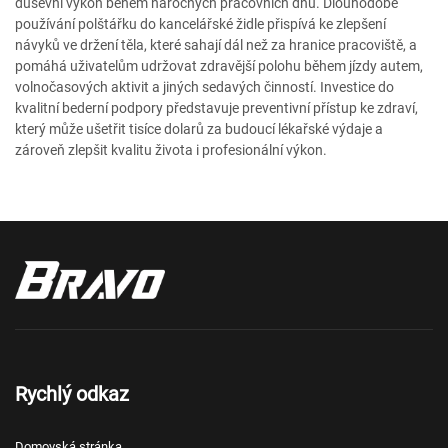
duševní výkon během náročných pracovních dnů. Dlouhodobé
používání polštářku do kancelářské židle přispívá ke zlepšení
návyků ve držení těla, které sahají dál než za hranice pracoviště, a
pomáhá uživatelům udržovat zdravější polohu během jízdy autem,
volnočasových aktivit a jiných sedavých činností. Investice do
kvalitní bederní podpory představuje preventivní přístup ke zdraví,
který může ušetřit tisíce dolarů za budoucí lékařské výdaje a
zároveň zlepšit kvalitu života i profesionální výkon.
Rychlý odkaz
Domovská stránka