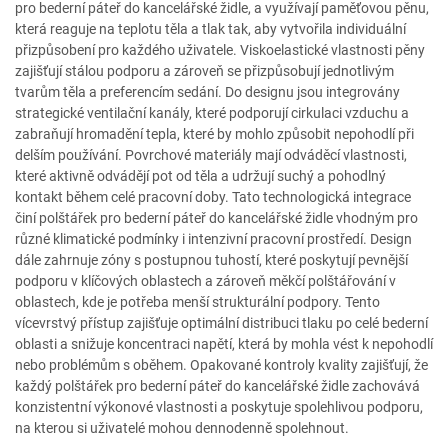
pro bederní páteř do kancelářské židle, a využívají paměťovou pěnu,
která reaguje na teplotu těla a tlak tak, aby vytvořila individuální
přizpůsobení pro každého uživatele. Viskoelastické vlastnosti pěny
zajišťují stálou podporu a zároveň se přizpůsobují jednotlivým
tvarům těla a preferencím sedání. Do designu jsou integrovány
strategické ventilační kanály, které podporují cirkulaci vzduchu a
zabraňují hromadění tepla, které by mohlo způsobit nepohodlí při
delším používání. Povrchové materiály mají odváděcí vlastnosti,
které aktivně odvádějí pot od těla a udržují suchý a pohodlný
kontakt během celé pracovní doby. Tato technologická integrace
činí polštářek pro bederní páteř do kancelářské židle vhodným pro
různé klimatické podmínky i intenzivní pracovní prostředí. Design
dále zahrnuje zóny s postupnou tuhostí, které poskytují pevnější
podporu v klíčových oblastech a zároveň měkčí polštářování v
oblastech, kde je potřeba menší strukturální podpory. Tento
vícevrstvý přístup zajišťuje optimální distribuci tlaku po celé bederní
oblasti a snižuje koncentraci napětí, která by mohla vést k nepohodlí
nebo problémům s oběhem. Opakované kontroly kvality zajišťují, že
každý polštářek pro bederní páteř do kancelářské židle zachovává
konzistentní výkonové vlastnosti a poskytuje spolehlivou podporu,
na kterou si uživatelé mohou dennodenně spolehnout.