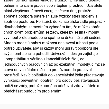
zabraňují hromadění vlhkosti a udržují příjemnou teplotu i
během intenzivní práce nebo v teplém prostředí. Uživatelé
hlásí zlepšenou úroveň energie během dne, protože
správná podpora páteře snižuje fyzický stres spojený s
špatnou posturou. Polštářek do kancelářské židle přispívá k
dlouhodobým zdravotním výhodám tím, že může zabránit
chronickým problémům se zády, které by se jinak mohly
vyvinout z dlouhodobého špatného držení těla při sedění.
Mnoho modelů nabízí možnost nastavení tuhosti podle
potřeb uživatele, aby si každý mohl upravit podporu dle
svých preferencí a pohodlí. Univerzální design zajišťuje
kompatibilitu s většinou kancelářských židlí, od
jednoduchých pracovních až po exekutivní modely, čímž se
stává univerzálním řešením pro různorodá pracovní
prostředí. Navíc polštářek do kancelářské židle představuje
vynikající preventivní opatření pro osoby bez stávajících
potíží se zády, protože pomáhá udržovat zdraví páteře a
předcházet budoucím problémům.