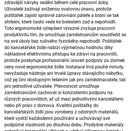
zdravější návyky sedění během celé pracovní doby.
Uživatelé zažívají sníženou svalovou únavu, protože
polštářek zajistí správné zarovnání páteře a brání se tak
shrbení, které často vede ke bolestem zad a nepohodlí.
Toto ergonomické vylepšení výrazně zvyšuje pracovní
produktivitu tím, že umožňuje zaměstnancům soustředit se
na své úkoly bez rušivého fyzického nepohodlí. Polštářek
do kancelářské židle nabízí výjimečnou hodnotu díky
nákladově efektivnímu přístupu ke zdraví na pracovišti,
protože poskytuje profesionální úroveň podpory za zlomek
ceny nové ergonomické židle. Instalace trvá pouhé minuty,
nevyžaduje nástroje ani trvalé úpravy stávajícího nábytku,
což jej činí dostupným řešením jak pro zaměstnavatele, tak
pro jednotlivé uživatele. Přenosnost umožňuje
zaměstnancům zachovat si konzistentní podporu na
různých pracovištích, ať už mezi jednotlivými kancelářemi
nebo při práci z domova. Kvalitní polštářky do
kancelářských židlí jsou vyrobeny z odolných materiálů,
které vydrží každodenní používání a uchovávají své
podpůrné vlastnosti po dlouhou dobu. Prodyšné materiály