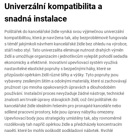
Univerzální kompatibilita a
snadná instalace
Polštářek do kancelářské židle vyniká svou výjimečnou univerzální
kompatibilitou, která je navržena tak, aby bezproblémově fungovala
s téměř jakýmkoli návrhem kancelářské židle bez ohledu na výrobce,
stáří nebo styl. Tato univerzalita eliminuje nutnost drahých výměn
židlí a umožňuje organizacím i jednotlivcům vylepšit pohodlí sedadla
ekonomicky a efektivně. Inovativní upevňovací systém využívá
nastavitelné elastické popruhy s bezpečnými háky, které se
přizpůsobí opěrkám židlí různé šířky a výšky. Tyto popruhy jsou
vybaveny zesíleným šitím a odolnými materiály, které si zachovávají
pružnost i po mnoha opakovaných úpravách a dlouhodobém
používání. Instalační proces nevyžaduje žádné nástroje, technické
znalosti ani trvalé úpravy stávajících židlí, což činí polštářek do
kancelářské židle ideálním řešením pro pronajaté kanceláře nebo
sdílené pracovní prostory, kde jsou úpravy nábytku omezeny.
Upevňovací body jsou strategicky umístěny tak, aby rovnoměrně
rozdělovaly tah napříč opěrkou židle a předcházely koncentracím
napětí, které by mohly poškodit podkladový nábytek. Rychlé