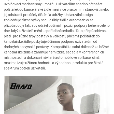
uvolňovací mechanismy umožňují uživatelům snadno přenášet
polštářek do kancelářské židle mezi více pracovními stanovišti nebo
jej odstranit pro účely čištění a údržby. Univerzální design
zohledňuje různé výšky sedu a úhly židlí a automaticky se
přizpůsobuje tak, aby udržel optimální pozici podpory během celého
dne, když uživatelé mění uspořádání sedadla. Tato přizpůsobivost
platí i pro různé typy postavy a velikosti, přičemž polštářek do
kancelářské židle poskytuje účinnou podporu uživatelům od
drobných po vysoké postavy. Kompatibilita sahá dále než za běžné
kancelářské židle a zahrnuje herní židle, sedadla v konferenčních
místnostech a dokonce i některé automobilové aplikace, čímž
maximalizuje užitnou hodnotu a výhodnost produktu pro široké
spektrum potřeb uživatelů.