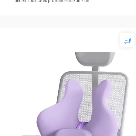
bederní polštářek pro kancelářskou židli