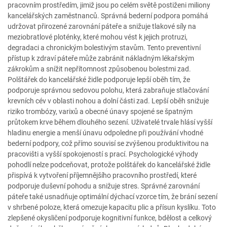
pracovním prostředím, jimiž jsou po celém světě postiženi miliony
kancelářských zaměstnanců. Správná bederní podpora pomáhá
udržovat přirozené zarovnání páteře a snižuje tlakové síly na
meziobratlové ploténky, které mohou vést k jejich protruzi,
degradaci a chronickým bolestivým stavům. Tento preventivní
přístup k zdraví páteře může zabránit nákladným lékařským
zákrokům a snížit nepřítomnost způsobenou bolestmi zad.
Polštářek do kancelářské židle podporuje lepší oběh tím, že
podporuje správnou sedovou polohu, která zabraňuje stlačování
krevních cév v oblasti nohou a dolní části zad. Lepší oběh snižuje
riziko trombózy, varixů a obecné únavy spojené se špatným
průtokem krve během dlouhého sezení. Uživatelé trvale hlásí vyšší
hladinu energie a menší únavu odpoledne při používání vhodné
bederní podpory, což přímo souvisí se zvýšenou produktivitou na
pracovišti a vyšší spokojeností s prací. Psychologické výhody
pohodlí nelze podceňovat, protože polštářek do kancelářské židle
přispívá k vytvoření příjemnějšího pracovního prostředí, které
podporuje duševní pohodu a snižuje stres. Správné zarovnání
páteře také usnadňuje optimální dýchací vzorce tím, že brání sezení
v shrbené poloze, která omezuje kapacitu plic a přísun kyslíku. Toto
zlepšené okysličení podporuje kognitivní funkce, bdělost a celkový