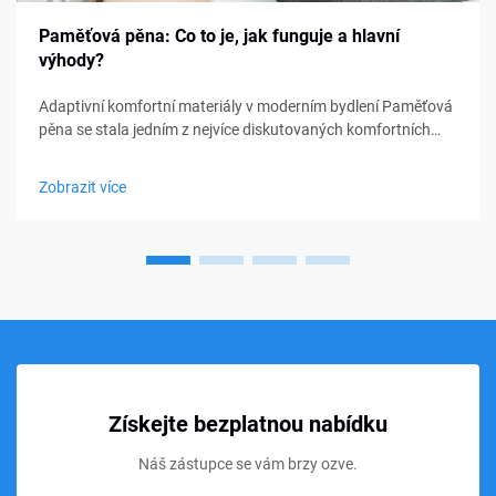
Paměťová pěna: Co to je, jak funguje a hlavní
výhody?
Adaptivní komfortní materiály v moderním bydlení Paměťová
pěna se stala jedním z nejvíce diskutovaných komfortních
materiálů v oblasti ložení, nábytku a osobní podpory. Od
matraců a polštářů po sedací polštářky a lékařské pomůcky,
Zobrazit více
paměťová pěna...
Získejte bezplatnou nabídku
Náš zástupce se vám brzy ozve.