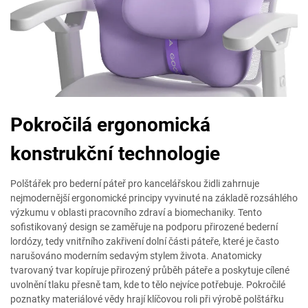
Pokročilá ergonomická
konstrukční technologie
Polštářek pro bederní páteř pro kancelářskou židli zahrnuje
nejmodernější ergonomické principy vyvinuté na základě rozsáhlého
výzkumu v oblasti pracovního zdraví a biomechaniky. Tento
sofistikovaný design se zaměřuje na podporu přirozené bederní
lordózy, tedy vnitřního zakřivení dolní části páteře, které je často
narušováno moderním sedavým stylem života. Anatomicky
tvarovaný tvar kopíruje přirozený průběh páteře a poskytuje cílené
uvolnění tlaku přesně tam, kde to tělo nejvíce potřebuje. Pokročilé
poznatky materiálové vědy hrají klíčovou roli při výrobě polštářku