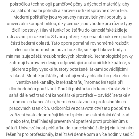
pokročilou technologii paměťové pěny a dýchací materiály, aby
zajistil optimální pohodlí a zároveň udržel správné držení těla.
Moderní polštářky jsou vybaveny nastavitelnými popruhy a
univerzální kompatibilitou, díky čemuž jsou vhodné pro různé typy
židlí i postavy. Hlavní funkcí polštářku do kancelářské židle je
udržování přirozeného S-tvaru páteře, zejména oblouku ve spodní
části bederní oblasti. Tato opora pomáhá rovnoměrně rozložit
tělesnou hmotnost po povrchu židle, snižuje tlakové body a
minimalizuje zátěž meziobratlových plotének. Technologické prvky
zahrnují tvarovaný design odpovídající anatomii lidské páteře, s
jádrem z pěny vysoké hustoty potažené látkami odvádějícími
vlhkost. Mnohé polštářky obsahují vrstvy chladicího gelu nebo
ventilované kanálky, které zabraňují hromadění tepla při
dlouhodobém používání. Použití polštářku do kancelářské židle
sahá dále než tradiční kancelářské prostředí – osvědčí se také v
domácích kancelářích, herních sestavách a profesionálních
pracovních stanicích. Odborníci ve zdravotnictví tato podpůrná
zařízení často doporučují lidem trpícím bolestmi dolní části zad
nebo těm, kteří hledají preventivní opatření proti problémům s
páteří. Univerzálnost polštářku do kancelářské židle jej činí ideálním
řešením pro profesionály, kteří tráví denně osm a více hodin v sedící