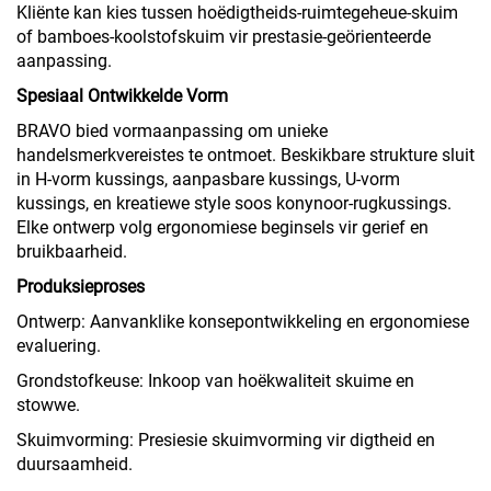
Kliënte kan kies tussen hoëdigtheids-ruimtegeheue-skuim
of bamboes-koolstofskuim vir prestasie-geörienteerde
aanpassing.
Spesiaal Ontwikkelde Vorm
BRAVO bied vormaanpassing om unieke
handelsmerkvereistes te ontmoet. Beskikbare strukture sluit
in H-vorm kussings, aanpasbare kussings, U-vorm
kussings, en kreatiewe style soos konynoor-rugkussings.
Elke ontwerp volg ergonomiese beginsels vir gerief en
bruikbaarheid.
Produksieproses
Ontwerp: Aanvanklike konsepontwikkeling en ergonomiese
evaluering.
Grondstofkeuse: Inkoop van hoëkwaliteit skuime en
stowwe.
Skuimvorming: Presiesie skuimvorming vir digtheid en
duursaamheid.