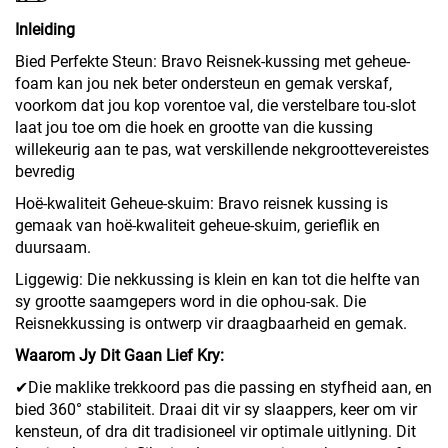
Inleiding
Bied Perfekte Steun: Bravo Reisnek-kussing met geheue-
foam kan jou nek beter ondersteun en gemak verskaf,
voorkom dat jou kop vorentoe val, die verstelbare tou-slot
laat jou toe om die hoek en grootte van die kussing
willekeurig aan te pas, wat verskillende nekgroottevereistes
bevredig
Hoë-kwaliteit Geheue-skuim: Bravo reisnek kussing is
gemaak van hoë-kwaliteit geheue-skuim, gerieflik en
duursaam.
Liggewig: Die nekkussing is klein en kan tot die helfte van
sy grootte saamgepers word in die ophou-sak. Die
Reisnekkussing is ontwerp vir draagbaarheid en gemak.
Waarom Jy Dit Gaan Lief Kry:
✔Die maklike trekkoord pas die passing en styfheid aan, en
bied 360° stabiliteit. Draai dit vir sy slaappers, keer om vir
kensteun, of dra dit tradisioneel vir optimale uitlyning. Dit