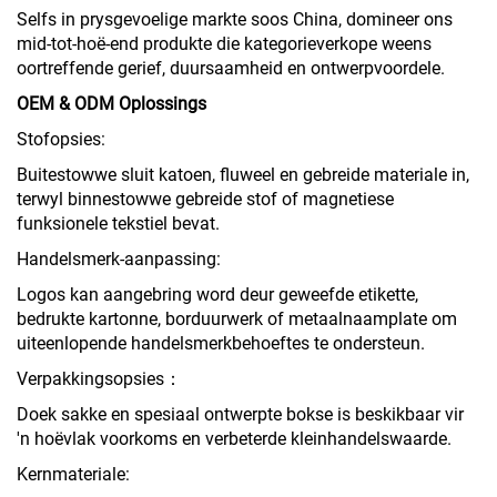
Selfs in prysgevoelige markte soos China, domineer ons
mid-tot-hoë-end produkte die kategorieverkope weens
oortreffende gerief, duursaamheid en ontwerpvoordele.
OEM & ODM Oplossings
Stofopsies:
Buitestowwe sluit katoen, fluweel en gebreide materiale in,
terwyl binnestowwe gebreide stof of magnetiese
funksionele tekstiel bevat.
Handelsmerk-aanpassing:
Logos kan aangebring word deur geweefde etikette,
bedrukte kartonne, borduurwerk of metaalnaamplate om
uiteenlopende handelsmerkbehoeftes te ondersteun.
Verpakkingsopsies：
Doek sakke en spesiaal ontwerpte bokse is beskikbaar vir
'n hoëvlak voorkoms en verbeterde kleinhandelswaarde.
Kernmateriale: