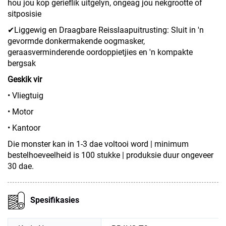
hou jou kop gerieflik uitgelyn, ongeag jou nekgrootte of
sitposisie
✔Liggewig en Draagbare Reisslaapuitrusting: Sluit in 'n
gevormde donkermakende oogmasker,
geraasverminderende oordoppietjies en 'n kompakte
bergsak
Geskik vir
• Vliegtuig
• Motor
• Kantoor
Die monster kan in 1-3 dae voltooi word | minimum
bestelhoeveelheid is 100 stukke | produksie duur ongeveer
30 dae.
Spesifikasies