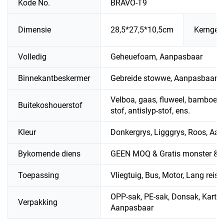
Kode No.
BRAVO-T9
Dimensie
28,5*27,5*10,5cm
Kerngew
Volledig
Geheuefoam, Aanpasbaar
Binnekantbeskermer
Gebreide stowwe, Aanpasbaar
Velboa, gaas, fluweel, bamboest
Buitekoshouerstof
stof, antislyp-stof, ens.
Kleur
Donkergrys, Ligggrys, Roos, Aa
Bykomende diens
GEEN MOQ & Gratis monster &
Toepassing
Vliegtuig, Bus, Motor, Lang reis,
OPP-sak, PE-sak, Donsak, Karto
Verpakking
Aanpasbaar