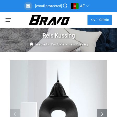
AF
[email protected]
Kry 'n Offerte
Reis Kussing
Tuisblad
>
Produkte
>
Reis Kussing