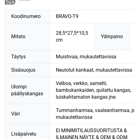
Koodinumero
BRAVO-T9
N
28,5*27,5*10,5
Mitato
Ydinpaino
4
cm
g
Täytys
Muistivaa, mukautettavissa
Sisäsuojus
Neulotut kankaat, mukautettavissa
Velboa, verkko, sametti,
Ulompi
bambukankaiden, quilattu kangas,
päällyskangas
luiskahtamaton kangas jne.
Tummanharmaa, vaaleanharmaa, pink
Väri
mukautettavissa
EI MINIMITILAUSSUORITUSTA &
Lisäpalvelu
ILMAINEN NÄYTE & OEM & ODM