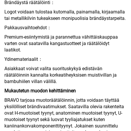
Brändäystä räätälöinti：
Logot voidaan tulostaa kutomalla, painamalla, kirjaamalla
tai metallikilvin tukeakseen monipuolisia brändäystarpeita.
Pakkausvaihtoehdot：
Premium-esiintymistä ja parannettua vähittäiskauppaa
varten ovat saatavilla kangastuotteet ja räätälöidyt
laatikot.
Ydinemateriaalit：
Asiakkaat voivat valita suorituskykyä edistävän
räätälöinnin kannalta korkeatiheyksisen muistivillan ja
bambuhiilen villan välillä.
Mukautetun muodon kehittäminen
BRAVO tarjoaa muotoräätälöinnin, jotta voidaan täyttää
yksilölliset brändivaatimukset. Saatavilla olevia rakenteita
ovat H-muotoiset tyynyt, anatominen muotoiset tyynyt, U-
muotoiset tyynyt sekä luovat tyyliajatukset kuten
kaniinankorvakomponenttityynyt. Jokainen suunnittelu