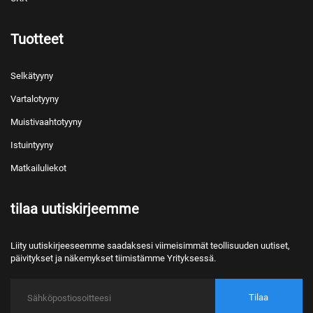
Tuotteet
Selkätyyny
Vartalotyyny
Muistivaahtotyyny
Istuintyyny
Matkailuliekot
tilaa uutiskirjeemme
Liity uutiskirjeeseemme saadaksesi viimeisimmät teollisuuden uutiset,
päivitykset ja näkemykset tiimistämme Yrityksessä.
Tilaa