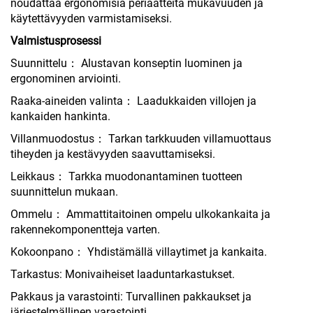
noudattaa ergonomisia periaatteita mukavuuden ja
käytettävyyden varmistamiseksi.
Valmistusprosessi
Suunnittelu： Alustavan konseptin luominen ja
ergonominen arviointi.
Raaka-aineiden valinta： Laadukkaiden villojen ja
kankaiden hankinta.
Villanmuodostus： Tarkan tarkkuuden villamuottaus
tiheyden ja kestävyyden saavuttamiseksi.
Leikkaus： Tarkka muodonantaminen tuotteen
suunnittelun mukaan.
Ommelu： Ammattitaitoinen ompelu ulkokankaita ja
rakennekomponentteja varten.
Kokoonpano： Yhdistämällä villaytimet ja kankaita.
Tarkastus: Monivaiheiset laaduntarkastukset.
Pakkaus ja varastointi: Turvallinen pakkaukset ja
järjestelmällinen varastointi.