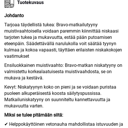
Tuotekuvaus
Johdanto
Tarjoaa täydellistä tukea: Bravo-matkailutyyny
muistivaahtoisella voidaan paremmin kiinnittää niskaasi
tarjoten tukea ja mukavuutta, estää pään putoamisen
eteenpäin. Säädettävällä narulukolla voit säätää tyynyn
kulmaa ja kokoa vapaasti, täyttäen erilaisten niskakokojen
vaatimukset
Ensiluokkainen muistivaahto: Bravo-matkan niskatyyny on
valmistettu korkealaatuisesta muistivaahdosta, se on
mukava ja kestävä.
Kevyt: Niskatyynyn koko on pieni ja se voidaan puristaa
puoleen alkuperäisestä koosta säilytyspussissa.
Matkailuniskatyyny on suunniteltu kannettavuutta ja
mukavuutta varten.
Miksi se tulee pitämään siitä:
✔ Helppokäyttöinen vetonauha mahdollistaa istuvuuden ja