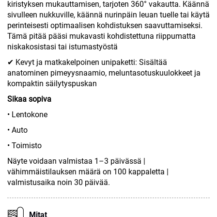
kiristyksen mukauttamisen, tarjoten 360° vakautta. Käännä
sivulleen nukkuville, käännä nurinpäin leuan tuelle tai käytä
perinteisesti optimaalisen kohdistuksen saavuttamiseksi.
Tämä pitää pääsi mukavasti kohdistettuna riippumatta
niskakosistasi tai istumastyöstä
✔ Kevyt ja matkakelpoinen unipaketti: Sisältää
anatominen pimeyysnaamio, meluntasotuskuulokkeet ja
kompaktin säilytyspuskan
Sikaa sopiva
• Lentokone
• Auto
• Toimisto
Näyte voidaan valmistaa 1–3 päivässä |
vähimmäistilauksen määrä on 100 kappaletta |
valmistusaika noin 30 päivää.
Mitat