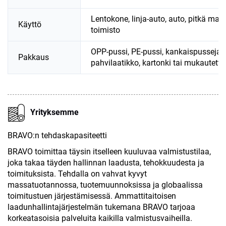
Lentokone, linja-auto, auto, pitkä matk
Käyttö
toimisto
OPP-pussi, PE-pussi, kankaispusseja,
Pakkaus
pahvilaatikko, kartonki tai mukautettu
Yrityksemme
BRAVO:n tehdaskapasiteetti
BRAVO toimittaa täysin itselleen kuuluvaa valmistustilaa,
joka takaa täyden hallinnan laadusta, tehokkuudesta ja
toimituksista. Tehdalla on vahvat kyvyt
massatuotannossa, tuotemuunnoksissa ja globaalissa
toimitustuen järjestämisessä. Ammattitaitoisen
laadunhallintajärjestelmän tukemana BRAVO tarjoaa
korkeatasoisia palveluita kaikilla valmistusvaiheilla.