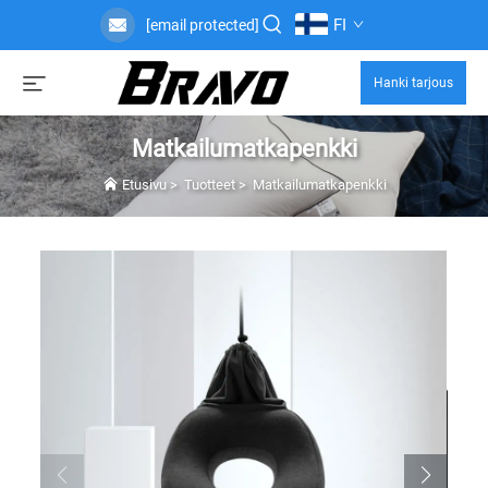
FI
[email protected]
Hanki tarjous
Matkailumatkapenkki
Etusivu
>
Tuotteet
>
Matkailumatkapenkki