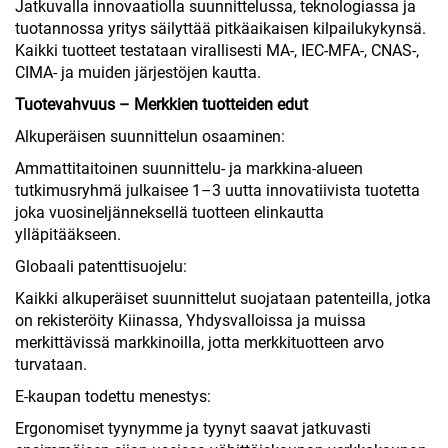
Jatkuvalla innovaatiolla suunnittelussa, teknologiassa ja
tuotannossa yritys säilyttää pitkäaikaisen kilpailukykynsä.
Kaikki tuotteet testataan virallisesti MA-, IEC-MFA-, CNAS-,
CIMA- ja muiden järjestöjen kautta.
Tuotevahvuus – Merkkien tuotteiden edut
Alkuperäisen suunnittelun osaaminen:
Ammattitaitoinen suunnittelu- ja markkina-alueen
tutkimusryhmä julkaisee 1–3 uutta innovatiivista tuotetta
joka vuosineljänneksellä tuotteen elinkautta
ylläpitääkseen.
Globaali patenttisuojelu:
Kaikki alkuperäiset suunnittelut suojataan patenteilla, jotka
on rekisteröity Kiinassa, Yhdysvalloissa ja muissa
merkittävissä markkinoilla, jotta merkkituotteen arvo
turvataan.
E-kaupan todettu menestys:
Ergonomiset tyynymme ja tyynyt saavat jatkuvasti