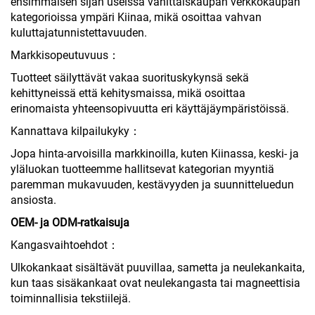
ensimmäisen sijan useissa vähittäiskaupan verkkokaupan
kategorioissa ympäri Kiinaa, mikä osoittaa vahvan
kuluttajatunnistettavuuden.
Markkisopeutuvuus：
Tuotteet säilyttävät vakaa suorituskykynsä sekä
kehittyneissä että kehitysmaissa, mikä osoittaa
erinomaista yhteensopivuutta eri käyttäjäympäristöissä.
Kannattava kilpailukyky：
Jopa hinta-arvoisilla markkinoilla, kuten Kiinassa, keski- ja
yläluokan tuotteemme hallitsevat kategorian myyntiä
paremman mukavuuden, kestävyyden ja suunnitteluedun
ansiosta.
OEM- ja ODM-ratkaisuja
Kangasvaihtoehdot：
Ulkokankaat sisältävät puuvillaa, sametta ja neulekankaita,
kun taas sisäkankaat ovat neulekangasta tai magneettisia
toiminnallisia tekstiilejä.