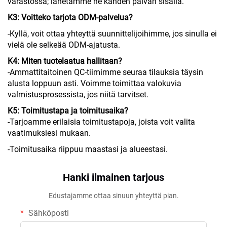
varastossa; lähetämme ne kahden päivän sisällä.
K3: Voitteko tarjota ODM-palvelua?
-Kyllä, voit ottaa yhteyttä suunnittelijoihimme, jos sinulla ei
vielä ole selkeää ODM-ajatusta.
K4: Miten tuotelaatua hallitaan?
-Ammattitaitoinen QC-tiimimme seuraa tilauksia täysin
alusta loppuun asti. Voimme toimittaa valokuvia
valmistusprosessista, jos niitä tarvitset.
K5: Toimitustapa ja toimitusaika?
-Tarjoamme erilaisia toimitustapoja, joista voit valita
vaatimuksiesi mukaan.
-Toimitusaika riippuu maastasi ja alueestasi.
Hanki ilmainen tarjous
Edustajamme ottaa sinuun yhteyttä pian.
Sähköposti