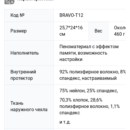
Код №
BRAVO-T12
25,7*24*16
Около
Размер
Вес
см
460 г
Пеноматериал с эффектом
Наполнитель
памяти, возможность
настройки
Внутренний
92% полиэфирное волокно, 8%
протектор
спандекс, настраиваемый
75% нейлон, 25% спандекс,
70,3% хлопок, 28,6%
Ткань
полиэфирное волокно, 1,1%
наружного чехла
спандекс
и т.д.