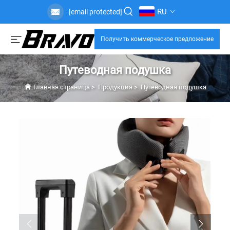
RU
[email protected]
Получить коммерческое предложение
Путеводная подушка
Главная страница
>
Продукция
>
Путеводная подушка