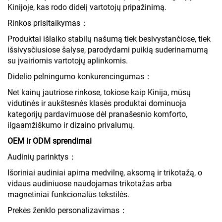
Kinijoje, kas rodo didelį vartotojų pripažinimą.
Rinkos prisitaikymas：
Produktai išlaiko stabilų našumą tiek besivystančiose, tiek
išsivysčiusiose šalyse, parodydami puikią suderinamumą
su įvairiomis vartotojų aplinkomis.
Didelio pelningumo konkurencingumas：
Net kainų jautriose rinkose, tokiose kaip Kinija, mūsų
vidutinės ir aukštesnės klasės produktai dominuoja
kategorijų pardavimuose dėl pranašesnio komforto,
ilgaamžiškumo ir dizaino privalumų.
OEM ir ODM sprendimai
Audinių parinktys：
Išoriniai audiniai apima medvilnę, aksomą ir trikotažą, o
vidaus audiniuose naudojamas trikotažas arba
magnetiniai funkcionalūs tekstilės.
Prekės ženklo personalizavimas：