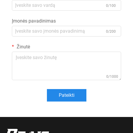
0/100
Įmonės pavadinimas
0/200
Žinutė
0/1000
Pateikti