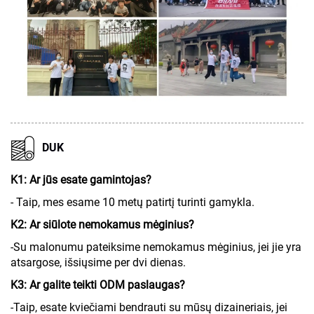
DUK
K1: Ar jūs esate gamintojas?
- Taip, mes esame 10 metų patirtį turinti gamykla.
K2: Ar siūlote nemokamus mėginius?
-Su malonumu pateiksime nemokamus mėginius, jei jie yra
atsargose, išsiųsime per dvi dienas.
K3: Ar galite teikti ODM paslaugas?
-Taip, esate kviečiami bendrauti su mūsų dizaineriais, jei