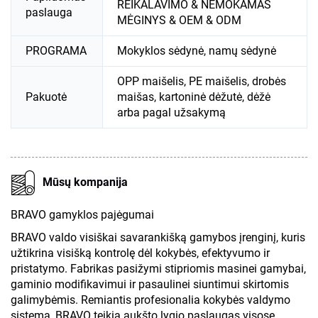
REIKALAVIMO & NEMOKAMAS
paslauga
MĖGINYS & OEM & ODM
PROGRAMA
Mokyklos sėdynė, namų sėdynė
OPP maišelis, PE maišelis, drobės
Pakuotė
maišas, kartoninė dėžutė, dėžė
arba pagal užsakymą
Mūsų kompanija
BRAVO gamyklos pajėgumai
BRAVO valdo visiškai savarankišką gamybos įrenginį, kuris
užtikrina visišką kontrolę dėl kokybės, efektyvumo ir
pristatymo. Fabrikas pasižymi stipriomis masinei gamybai,
gaminio modifikavimui ir pasaulinei siuntimui skirtomis
galimybėmis. Remiantis profesionalia kokybės valdymo
sistema, BRAVO teikia aukšto lygio paslaugas visose