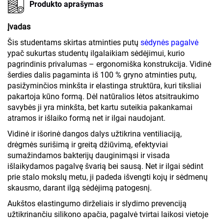
Produkto aprašymas
Įvadas
Šis studentams skirtas atminties putų
sėdynės pagalvė
ypač sukurtas studentų ilgalaikiam sėdėjimui, kurio
pagrindinis privalumas – ergonomiška konstrukcija. Vidinė
šerdies dalis pagaminta iš 100 % gryno atminties putų,
pasižyminčios minkšta ir elastinga struktūra, kuri tiksliai
pakartoja kūno formą. Dėl natūralios lėtos atsitraukimo
savybės ji yra minkšta, bet kartu suteikia pakankamai
atramos ir išlaiko formą net ir ilgai naudojant.
Vidinė ir išorinė dangos dalys užtikrina ventiliaciją,
drėgmės surišimą ir greitą džiūvimą, efektyviai
sumažindamos bakterijų dauginimąsi ir visada
išlaikydamos pagalvę švarią bei sausą. Net ir ilgai sėdint
prie stalo mokslų metu, ji padeda išvengti kojų ir sėdmenų
skausmo, darant ilgą sėdėjimą patogesnį.
Aukštos elastingumo dirželiais ir slydimo prevenciją
užtikrinančiu silikono apačia, pagalvė tvirtai laikosi vietoje