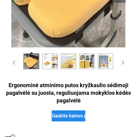
Ergonominė atminimo putos kryžkaulio sėdimoji
pagalvėlė su juosta, reguliuojama mokyklos kėdės
pagalvėlė
Gaukite kainos pasiūlymą