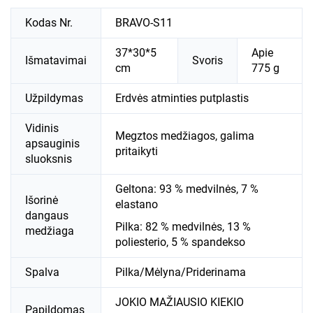
Kodas Nr.
BRAVO-S11
37*30*5
Apie
Išmatavimai
Svoris
cm
775 g
Užpildymas
Erdvės atminties putplastis
Vidinis
Megztos medžiagos, galima
apsauginis
pritaikyti
sluoksnis
Geltona: 93 % medvilnės, 7 %
Išorinė
elastano
dangaus
Pilka: 82 % medvilnės, 13 %
medžiaga
poliesterio, 5 % spandekso
Spalva
Pilka/Mėlyna/Priderinama
JOKIO MAŽIAUSIO KIEKIO
Papildomas