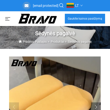
LT
[email protected]
Gaukite kainos pasiūlymą
Sėdynės pagalvė
Pradinis Puslapis
>
Produktai
>
Sėdynės pagalvė