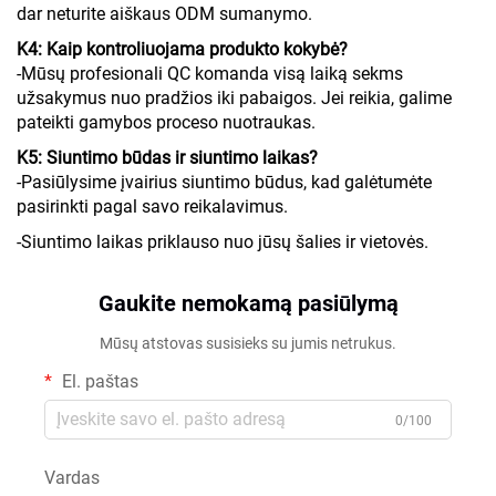
dar neturite aiškaus ODM sumanymo.
K4: Kaip kontroliuojama produkto kokybė?
-Mūsų profesionali QC komanda visą laiką sekms
užsakymus nuo pradžios iki pabaigos. Jei reikia, galime
pateikti gamybos proceso nuotraukas.
K5: Siuntimo būdas ir siuntimo laikas?
-Pasiūlysime įvairius siuntimo būdus, kad galėtumėte
pasirinkti pagal savo reikalavimus.
-Siuntimo laikas priklauso nuo jūsų šalies ir vietovės.
Gaukite nemokamą pasiūlymą
Mūsų atstovas susisieks su jumis netrukus.
El. paštas
0/100
Vardas