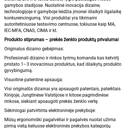
gamybos stadijose. Nuolatinė inovacija dizaine,
technologijoje ir gamyboje leidžia įmonei išlaikyti ilgalaikę
konkurencingumą. Visi produktai yra tikrinami
autoritetiniuose testavimo centruose, tokiuose kaip MA,
IEC-MFA, CNAS, CIMA ir kt.
Produkto stiprumas – prekės ženklo produktų privalumai
Originalus dizaino gebėjimas:
Profesionali dizaino ir rinkos tyrimų komanda kas ketvirtį
pristato 1–3 inovacinius produktus, kad išlaikytų produkto
gyvybingumą.
Visuotinė patentinė apsauga:
Visi originalūs dizainai yra apsaugoti patentais, pateiktais
Kinijoje, Jungtinėse Valstijose ir kitose pagrindinėse
rinkose, siekiant apsaugoti prekės ženklo vertę.
Sėkmingai patvirtinta elektroninėje prekyboje:
Mūsų ergonomiški pagalvėliai ir pagalvės nuolat užima
pirmą vietą keliuose elektroninės prekybos kategorijų