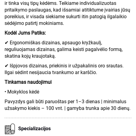
ir tinka visų tipų kėdėms. Teikiame individualizuotas
pritaikymo paslaugas, kad išsamiai atitiktume įvairias jūsų
poreikius, ir visada siekiame sukurti itin patogią ilgalaikio
sėdėjimo patirtį mokiniams.
Kodėl Jums Patiks:
✔ Ergonomiškas dizainas, apsaugo kryžkaulį,
reguliuojamas dizainas, galima keisti pagalvėlio formą,
skatina kojų kraujotaką.
✔ Išpjovos dizainas, priekinis ir užpakalinis oro srautas.
Ilgai sėdint nesijaucia tvankumo ar karščio.
Tinkamas naudojimui
• Mokyklos kėdė
Pavyzdys gali būti paruoštas per 1–3 dienas | minimalus
užsakymo kiekis – 100 vnt. | gamyba trunka apie 30 dienų.
Specializacijos