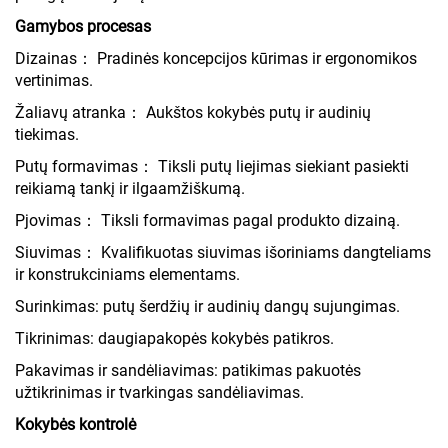
Gamybos procesas
Dizainas： Pradinės koncepcijos kūrimas ir ergonomikos
vertinimas.
Žaliavų atranka： Aukštos kokybės putų ir audinių
tiekimas.
Putų formavimas： Tiksli putų liejimas siekiant pasiekti
reikiamą tankį ir ilgaamžiškumą.
Pjovimas： Tiksli formavimas pagal produkto dizainą.
Siuvimas： Kvalifikuotas siuvimas išoriniams dangteliams
ir konstrukciniams elementams.
Surinkimas: putų šerdžių ir audinių dangų sujungimas.
Tikrinimas: daugiapakopės kokybės patikros.
Pakavimas ir sandėliavimas: patikimas pakuotės
užtikrinimas ir tvarkingas sandėliavimas.
Kokybės kontrolė