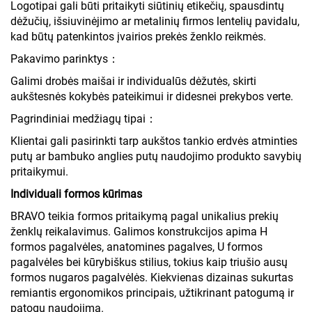
Logotipai gali būti pritaikyti siūtinių etikečių, spausdintų
dėžučių, išsiuvinėjimo ar metalinių firmos lentelių pavidalu,
kad būtų patenkintos įvairios prekės ženklo reikmės.
Pakavimo parinktys：
Galimi drobės maišai ir individualūs dėžutės, skirti
aukštesnės kokybės pateikimui ir didesnei prekybos verte.
Pagrindiniai medžiagų tipai：
Klientai gali pasirinkti tarp aukštos tankio erdvės atminties
putų ar bambuko anglies putų naudojimo produkto savybių
pritaikymui.
Individuali formos kūrimas
BRAVO teikia formos pritaikymą pagal unikalius prekių
ženklų reikalavimus. Galimos konstrukcijos apima H
formos pagalvėles, anatomines pagalves, U formos
pagalvėles bei kūrybiškus stilius, tokius kaip triušio ausų
formos nugaros pagalvėlės. Kiekvienas dizainas sukurtas
remiantis ergonomikos principais, užtikrinant patogumą ir
patogų naudojimą.