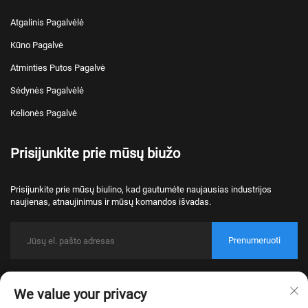
Atgalinis Pagalvėlė
Kūno Pagalvė
Atminties Putos Pagalvė
Sėdynės Pagalvėlė
Kelionės Pagalvė
Prisijunkite prie mūsų biužo
Prisijunkite prie mūsų biulino, kad gautumėte naujausias industrijos
naujienas, atnaujinimus ir mūsų komandos išvadas.
Prenumeruoti
Autorecht © 2026 Nantong Bulawo Home Textile Co., Ltd. Beijing Visos
We value your privacy
pravažymės rezervirowanės.
Privatumo politika