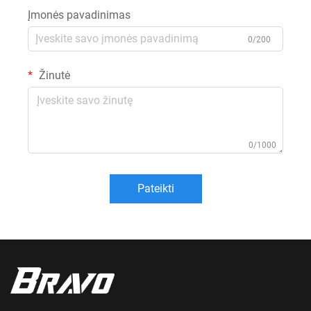
Įmonės pavadinimas
0/200
Žinutė
0/1000
Pateikti