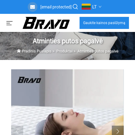
LT
[email protected]
Gaukite kainos pasiūlymą
Atminties putos pagalvė
Pradinis Puslapis
>
Produktai
>
Atminties putos pagalvė