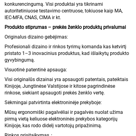
konkurencingumą. Visi produktai yra tikrinami
autoritetiniuose testavimo centruose, tokiuose kaip MA,
IEC-MFA, CNAS, CIMA ir kt.
Produkto stiprumas – prekės ženklo produktų privalumai
Originalus dizaino gebėjimas:
Profesionali dizaino ir rinkos tyrimų komanda kas ketvirtį
pristato 1–3 inovacinius produktus, kad išlaikytų produkto
gyvybingumą.
Visuotinė patentinė apsauga:
Visi originalūs dizainai yra apsaugoti patentais, pateiktais
Kinijoje, Jungtinėse Valstijose ir kitose pagrindinėse
rinkose, siekiant apsaugoti prekės ženklo vertę.
Sėkmingai patvirtinta elektroninėje prekyboje:
Mūsų ergonomiški pagalvėliai ir pagalvės nuolat užima
pirmą vietą keliuose elektroninės prekybos kategorijų
Kinijoje, kas rodo didelį vartotojų pripažinimą.
Rinkos prisitaikymas：