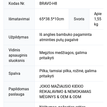
Kodas Nr.
BRAVO-H8
Apie
Išmatavimai
65*38.5*10cm
Svoris
1,55
kg
Iš anglies bambuko pagaminta
Užpildymas
atminties putų pagalvė
Vidinis
Megztos medžiagos, galima
apsauginis
pritaikyti
sluoksnis
Pilka, tamsiai pilka, rožinė, galima
Spalva
pritaikyti
JOKIO MAŽIAUSIO KIEKIO
Papildomas
REIKALAVIMO & NEMOKAMAS
paslauga
MĖGINYS & OEM & ODM