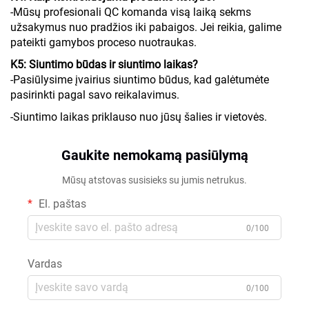
-Mūsų profesionali QC komanda visą laiką sekms
užsakymus nuo pradžios iki pabaigos. Jei reikia, galime
pateikti gamybos proceso nuotraukas.
K5: Siuntimo būdas ir siuntimo laikas?
-Pasiūlysime įvairius siuntimo būdus, kad galėtumėte
pasirinkti pagal savo reikalavimus.
-Siuntimo laikas priklauso nuo jūsų šalies ir vietovės.
Gaukite nemokamą pasiūlymą
Mūsų atstovas susisieks su jumis netrukus.
El. paštas
0/100
Vardas
0/100