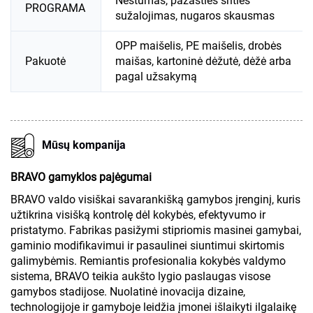
Nėštumas, pažasties srities
PROGRAMA
sužalojimas, nugaros skausmas
OPP maišelis, PE maišelis, drobės
Pakuotė
maišas, kartoninė dėžutė, dėžė arba
pagal užsakymą
Mūsų kompanija
BRAVO gamyklos pajėgumai
BRAVO valdo visiškai savarankišką gamybos įrenginį, kuris
užtikrina visišką kontrolę dėl kokybės, efektyvumo ir
pristatymo. Fabrikas pasižymi stipriomis masinei gamybai,
gaminio modifikavimui ir pasaulinei siuntimui skirtomis
galimybėmis. Remiantis profesionalia kokybės valdymo
sistema, BRAVO teikia aukšto lygio paslaugas visose
gamybos stadijose. Nuolatinė inovacija dizaine,
technologijoje ir gamyboje leidžia įmonei išlaikyti ilgalaikę