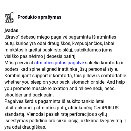
Produkto aprašymas
Įvadas
„Bravo“ debesų miego pagalvė pagaminta iš atminties
putų, kurios yra odai draugiškos, kvėpuojančios, labai
minkštos ir greitai paskirsto slėgį, suteikdamos jums
visiško pasinėrimo į debesis patirtį!
Mūsų cervical
atminties putos pagalvė
sukelia komfortą ir
poders, kad spine aligned ir atitinka jūsų personal style.
Kombinujant support ir komfortą, this pillow is comfortable
whether you sleep on your back, stomach or side. And help
you promote muscle relaxation and relieve neck, head,
shoulder and back pain.
Pagalvės šerdis pagaminta iš aukšto tankio lėtai
atsitraukiančių atminties putų, atitinkančių CertiPUR-US
standartą. Vienodai pasiskirstę perforacijos skylių
išdėstymas padidina oro cirkuliaciją, užtikrina kvėpavimą ir
yra odai draugiškas.