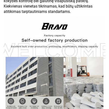
kokybės kontrolę bei galutinę visapusišką patikrą.
Kiekvienas vienetas tikrinamas, kad būtų užtikrintas
atitikimas tarptautiniams standartams.