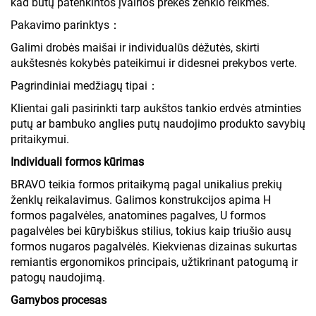
kad būtų patenkintos įvairios prekės ženklo reikmės.
Pakavimo parinktys：
Galimi drobės maišai ir individualūs dėžutės, skirti
aukštesnės kokybės pateikimui ir didesnei prekybos verte.
Pagrindiniai medžiagų tipai：
Klientai gali pasirinkti tarp aukštos tankio erdvės atminties
putų ar bambuko anglies putų naudojimo produkto savybių
pritaikymui.
Individuali formos kūrimas
BRAVO teikia formos pritaikymą pagal unikalius prekių
ženklų reikalavimus. Galimos konstrukcijos apima H
formos pagalvėles, anatomines pagalves, U formos
pagalvėles bei kūrybiškus stilius, tokius kaip triušio ausų
formos nugaros pagalvėlės. Kiekvienas dizainas sukurtas
remiantis ergonomikos principais, užtikrinant patogumą ir
patogų naudojimą.
Gamybos procesas