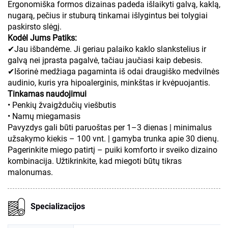
Ergonomiška formos dizainas padeda išlaikyti galvą, kaklą,
nugarą, pečius ir stuburą tinkamai išlygintus bei tolygiai
paskirsto slėgį.
Kodėl Jums Patiks:
✔Jau išbandėme. Ji geriau palaiko kaklo slankstelius ir
galvą nei įprasta pagalvė, tačiau jaučiasi kaip debesis.
✔Išorinė medžiaga pagaminta iš odai draugiško medvilnės
audinio, kuris yra hipoalerginis, minkštas ir kvėpuojantis.
Tinkamas naudojimui
• Penkių žvaigždučių viešbutis
• Namų miegamasis
Pavyzdys gali būti paruoštas per 1–3 dienas | minimalus
užsakymo kiekis – 100 vnt. | gamyba trunka apie 30 dienų.
Pagerinkite miego patirtį – puiki komforto ir sveiko dizaino
kombinacija. Užtikrinkite, kad miegoti būtų tikras
malonumas.
Specializacijos