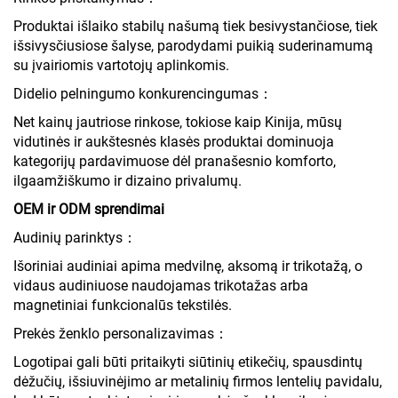
Produktai išlaiko stabilų našumą tiek besivystančiose, tiek
išsivysčiusiose šalyse, parodydami puikią suderinamumą
su įvairiomis vartotojų aplinkomis.
Didelio pelningumo konkurencingumas：
Net kainų jautriose rinkose, tokiose kaip Kinija, mūsų
vidutinės ir aukštesnės klasės produktai dominuoja
kategorijų pardavimuose dėl pranašesnio komforto,
ilgaamžiškumo ir dizaino privalumų.
OEM ir ODM sprendimai
Audinių parinktys：
Išoriniai audiniai apima medvilnę, aksomą ir trikotažą, o
vidaus audiniuose naudojamas trikotažas arba
magnetiniai funkcionalūs tekstilės.
Prekės ženklo personalizavimas：
Logotipai gali būti pritaikyti siūtinių etikečių, spausdintų
dėžučių, išsiuvinėjimo ar metalinių firmos lentelių pavidalu,