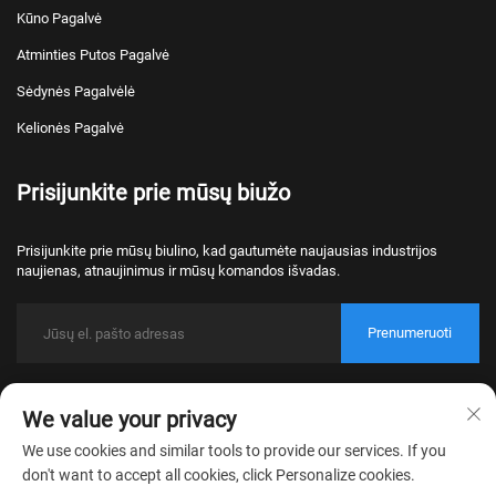
Kūno Pagalvė
Atminties Putos Pagalvė
Sėdynės Pagalvėlė
Kelionės Pagalvė
Prisijunkite prie mūsų biužo
Prisijunkite prie mūsų biulino, kad gautumėte naujausias industrijos
naujienas, atnaujinimus ir mūsų komandos išvadas.
Prenumeruoti
Autorecht © 2026 Nantong Bulawo Home Textile Co., Ltd. Beijing Visos
We value your privacy
pravažymės rezervirowanės.
Privatumo politika
We use cookies and similar tools to provide our services. If you
don't want to accept all cookies, click Personalize cookies.