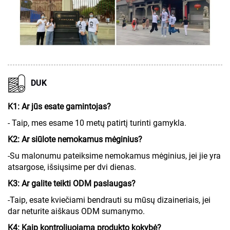
DUK
K1: Ar jūs esate gamintojas?
- Taip, mes esame 10 metų patirtį turinti gamykla.
K2: Ar siūlote nemokamus mėginius?
-Su malonumu pateiksime nemokamus mėginius, jei jie yra
atsargose, išsiųsime per dvi dienas.
K3: Ar galite teikti ODM paslaugas?
-Taip, esate kviečiami bendrauti su mūsų dizaineriais, jei
dar neturite aiškaus ODM sumanymo.
K4: Kaip kontroliuojama produkto kokybė?