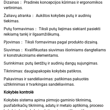
Dizainas： Pradinės koncepcijos kūrimas ir ergonomikos
vertinimas.
Žaliavų atranka： Aukštos kokybės putų ir audinių
tiekimas.
Putų formavimas： Tiksli putų liejimas siekiant pasiekti
reikiamą tankį ir ilgaamžiškumą.
Pjovimas： Tiksli formavimas pagal produkto dizainą.
Siuvimas： Kvalifikuotas siuvimas išoriniams dangteliams
ir konstrukciniams elementams.
Surinkimas: putų šerdžių ir audinių dangų sujungimas.
Tikrinimas: daugiapakopės kokybės patikros.
Pakavimas ir sandėliavimas: patikimas pakuotės
užtikrinimas ir tvarkingas sandėliavimas.
Kokybės kontrolė
Kokybės sistema apima pirmojo gaminio tikrinimą,
pusfabrikačių tikrinimą, adatų ir metalo aptikimą, proceso