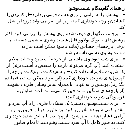
راهنمای گام‌به‌گام شست‌وشو:
پوشش را به آرامی از روی هسته فومی بردارید—از کشیدن یا
کشاندن پارچه خودداری کنید، زیرا این امر می‌تواند درزها را شل
کند.
برچسب نگهداری دوخته‌شده روی پوشش را بررسی کنید: اکثر
پوشش‌های نانتونگ بولاوو قابل شست‌وشوی ماشینی هستند، اما
برخی پارچه‌های حساس (مانند بامبو) ممکن است نیاز به
شست‌وشوی دستی داشته باشند.
برای شست‌وشوی ماشینی: از چرخه آب سرد و حالت ملایم
استفاده کنید (آب گرم می‌تواند پارچه را منقبض یا آسیب بزند). از
یک شوینده ملایم استفاده کنید—از سفیدکننده، نرم‌کننده پارچه یا
کپسول‌های شوینده خودداری کنید (این مواد ممکن است باقیمانده
بگذارند). پوشش را به تنهایی یا همراه سایر وسایل ظریف بشویید
(از پارچه‌های سنگین مانند جین که می‌توانند باعث سایش و
فرسودگی شوند، خودداری کنید).
برای شست‌وشوی دستی: یک سینک یا ظرف را با آب سرد و
مقدار کمی شوینده ملایم پر کنید. پوشش را در آب فرو برید و به
آرامی فشار دهید تا تمیز شود—از پیچاندن یا مالش شدید خودداری
کنید. به طور کامل با آب سرد شست‌وشو دهید تا تمام صابون
زدوده شود.