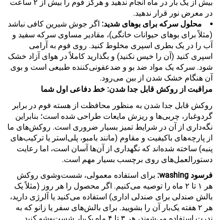
بیش از یک بار در ماه انجام ندهید و هرگز فوم را بیش از ۲ ساعت
در معرض نور قرار ندهید.
محلول سرکه برای بوهای شدید:
اگر جوش شیرین کافی نباشد
(مثلاً برای بوهای حیوانات خانگی)، مقادیر مساوی سرکه سفید و
آب را در یک بطری اسپری مخلوط کنید. روی فوم به آرامی
اسپری کنید (آن را خیس نکنید) و بگذارید کاملاً در هوای آزاد خشک
شود. سرکه یک مواد ضد بو و ضدعفونی‌کننده طبیعی است و بوی
آن هنگام خشک شدن از بین می‌رود.
مراقبت از روکش قابل جدا شدن: خط دفاعی اول شما
روکش قابل جدا شدن به منظور محافظت از هسته فوم در برابر
گردوغبار، چربی‌ها و ریزش مایعات طراحی شده است؛ بنابراین
نگه‌داری از آن در شرایط تمیز بسیار ضروری است. روکش‌های ما
از پارچه‌های باکیفیت و مقاوم (مانند بامبو، پلی‌استر یا ترکیب‌های
پنبه) ساخته شده‌اند که نگهداری از آن‌ها آسان است، اما رعایت
دستورالعمل‌های روی برچسب بسیار مهم است.
فرسود washing:
برای استفاده معمولی، شست‌وشوی روکش
هر ۱ تا ۲ ماه را توصیه می‌کنیم. اگر محصول را هر روز (مثلاً یک
بالش صندلی برای صندلی اداری) استفاده می‌کنید یا آلرژی دارید،
هر ۲ هفته یک‌بار آن را بشویید. برای بالش‌های سفر یا زانو که به
ندرت استفاده می‌شوند، هر ۳ تا ۴ ماه یک‌بار شست‌وشو کنید.