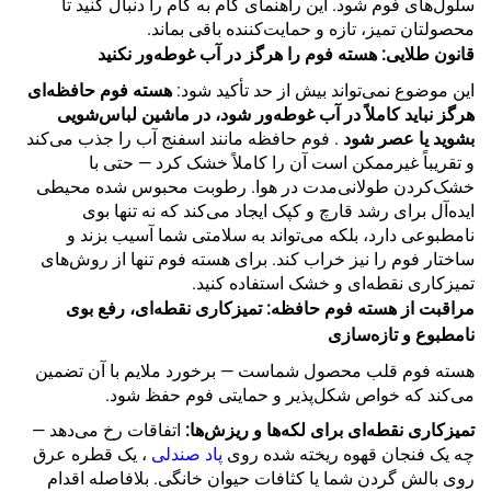
سلول‌های فوم شود. این راهنمای گام به گام را دنبال کنید تا
محصولتان تمیز، تازه و حمایت‌کننده باقی بماند.
قانون طلایی: هسته فوم را هرگز در آب غوطه‌ور نکنید
این موضوع نمی‌تواند بیش از حد تأکید شود:
هسته فوم حافظه‌ای
هرگز نباید کاملاً در آب غوطه‌ور شود، در ماشین لباس‌شویی
بشوید یا عصر شود
. فوم حافظه مانند اسفنج آب را جذب می‌کند
و تقریباً غیرممکن است آن را کاملاً خشک کرد — حتی با
خشک‌کردن طولانی‌مدت در هوا. رطوبت محبوس شده محیطی
ایده‌آل برای رشد قارچ و کپک ایجاد می‌کند که نه تنها بوی
نامطبوعی دارد، بلکه می‌تواند به سلامتی شما آسیب بزند و
ساختار فوم را نیز خراب کند. برای هسته فوم تنها از روش‌های
تمیزکاری نقطه‌ای و خشک استفاده کنید.
مراقبت از هسته فوم حافظه: تمیزکاری نقطه‌ای، رفع بوی
نامطبوع و تازه‌سازی
هسته فوم قلب محصول شماست — برخورد ملایم با آن تضمین
می‌کند که خواص شکل‌پذیر و حمایتی فوم حفظ شود.
تمیزکاری نقطه‌ای برای لکه‌ها و ریزش‌ها:
اتفاقات رخ می‌دهد —
چه یک فنجان قهوه ریخته شده روی
پاد صندلی
، یک قطره عرق
روی بالش گردن شما یا کثافات حیوان خانگی. بلافاصله اقدام