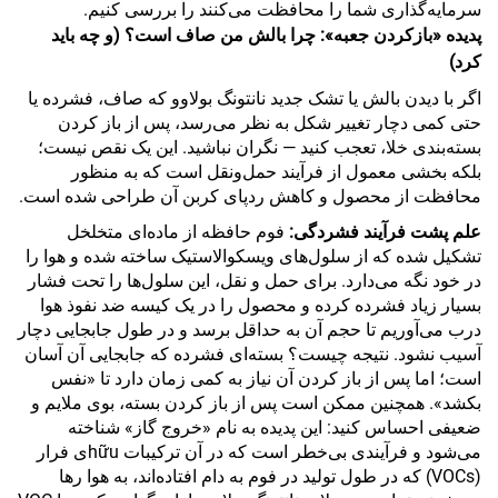
سرمایه‌گذاری شما را محافظت می‌کنند را بررسی کنیم.
پدیده «بازکردن جعبه»: چرا بالش من صاف است؟ (و چه باید
کرد)
اگر با دیدن بالش یا تشک جدید نانتونگ بولاوو که صاف، فشرده یا
حتی کمی دچار تغییر شکل به نظر می‌رسد، پس از باز کردن
بسته‌بندی خلا، تعجب کنید — نگران نباشید. این یک نقص نیست؛
بلکه بخشی معمول از فرآیند حمل‌ونقل است که به منظور
محافظت از محصول و کاهش ردپای کربن آن طراحی شده است.
علم پشت فرآیند فشردگی:
فوم حافظه از ماده‌ای متخلخل
تشکیل شده که از سلول‌های ویسکوالاستیک ساخته شده و هوا را
در خود نگه می‌دارد. برای حمل و نقل، این سلول‌ها را تحت فشار
بسیار زیاد فشرده کرده و محصول را در یک کیسه ضد نفوذ هوا
درب می‌آوریم تا حجم آن به حداقل برسد و در طول جابجایی دچار
آسیب نشود. نتیجه چیست؟ بسته‌ای فشرده که جابجایی آن آسان
است؛ اما پس از باز کردن آن نیاز به کمی زمان دارد تا «نفس
بکشد». همچنین ممکن است پس از باز کردن بسته، بوی ملایم و
ضعیفی احساس کنید: این پدیده به نام «خروج گاز» شناخته
می‌شود و فرآیندی بی‌خطر است که در آن ترکیبات hữuی فرار
(VOCs) که در طول تولید در فوم به دام افتاده‌اند، به هوا رها