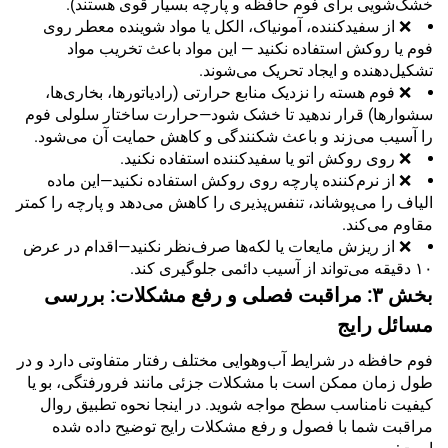
خشک‌شویی برای فوم حافظه و پارچه بسیار قوی هستند).
❌ از سفیدکننده، آمونیاک، الکل یا مواد شوینده معطر روی
فوم یا روکش استفاده نکنید — این مواد باعث تخریب مواد
تشکیل‌دهنده و ایجاد تحریک می‌شوند.
❌ فوم هسته را نزدیک منابع حرارتی (رادیاتورها، بخاری‌ها،
سشوارها) قرار ندهید تا خشک شود—حرارت ساختار سلولی فوم
را آسیب می‌زند و باعث شکنندگی و کاهش حمایت آن می‌شود.
❌ روی روکش اتو یا سفیدکننده استفاده نکنید.
❌ از نرم‌کننده پارچه روی روکش استفاده نکنید—این ماده
الیاف را می‌پوشاند، تنفس‌پذیری را کاهش می‌دهد و پارچه را کمتر
مقاوم می‌کند.
❌ از ریزش مایعات یا لکه‌ها صرف‌نظر نکنید—اقدام در عرض
۱۰ دقیقه می‌تواند از آسیب دائمی جلوگیری کند.
بخش ۳: مراقبت فصلی و رفع مشکلات: بررسی
مسائل رایج
فوم حافظه در شرایط آب‌وهوایی مختلف رفتار متفاوتی دارد و در
طول زمان ممکن است با مشکلات جزئی مانند فرورفتگی، بو یا
کیفیت نامناسب سطح مواجه شوید. در اینجا نحوه تطبیق روال
مراقبت شما با فصول و رفع مشکلات رایج توضیح داده شده