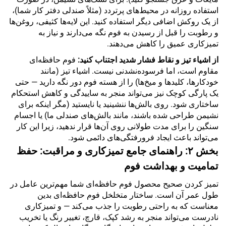
استفاده روزانه در محیط‌های پرتردد (مثلاً صندلی دفتر کار شما)،
از یک روکش اضافی دیگر استفاده کنید. این لایه‌ها کثیفی، روغن‌ها
و رطوبت را قبل از رسیدن به فوم نگه می‌دارند و نیاز به
تمیزکاری عمیق را کاهش می‌دهند.
از اشیاء تیز و نقاط فشار شدید اجتناب کنید:
فوم حافظه‌ای
مقاوم است، اما فرسوده‌نشدنی نیست. اشیاء تیز (مانند
خودکارها، کلیدها و میخ‌ها) را از هسته فوم دور نگه دارید — حتی
یک پارگی کوچک نیز می‌تواند منجر به ساییدگی و کاهش استحکام
ساختاری شود. روی بالش‌ها ننشینید یا نایستید (مگر اینکه برای
نشیمن طراحی شده باشند، مانند بالش‌های صندلی ما) یا اجسام
سنگین را برای مدت طولانی روی آن‌ها قرار ندهید، زیرا این کار
می‌تواند باعث ایجاد فرورفتگی‌های دائمی شود.
بخش ۲: راهنمای جامع تمیزکاری و مراقبت: حفظ
تمامیت و بهداشت فوم
تمیز کردن صحیح محصول فوم حافظه‌ای شما مهم‌ترین عامل در
طول عمر آن است. ساختار متخلخل فوم حافظه‌ای بدین
معناست که به راحتی رطوبت را جذب می‌کند — و تمیزکاری
نادرست می‌تواند منجر به رشد کپک، قارچ، تغییر رنگ یا تخریب