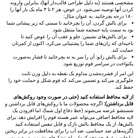
مشخصی هستند (به دلیل طراحی قالب‌دار آنها)، بنابراین وارونه
کردن آنها توصیه نمی‌شود. در عوض، هر ۲ تا ۳ ماه یک بار آنها را
۱۸۰ درجه بچرخانید. به عنوان مثال:
برای بالش گردن: آن را بچرخانید تا سمتی که زیر پیشانی شما
بود به سمت پایه جمجمه شما منتقل شود.
برای بالش‌های نشیمن: جلو و عقب آن را عوض کنید تا
ناحیه‌ای که ران‌های شما را پشتیبانی می‌کرد، اکنون از کمرتان
حمایت کند.
برای بالش زانو: آن را سر به ته بچرخانید تا فشار به‌صورت
یکنواخت در سراسر فوم توزیع شود.
این امر از فشرده‌شدن مداوم یک نقطه به دلیل وزن ثابت
جلوگیری می‌کند و تضمین می‌کند که فوم شکل و حمایت خود را
حفظ کند.
از لایه محافظ استفاده کنید (حتی در صورت وجود روکش‌های
قابل برداشتن):
اگرچه محصولات ما با روکش‌های قابل برداشتن و
شستشو عرضه می‌شوند (خط دفاع اول شما)، اما افزودن یک
لایه محافظ اضافی می‌تواند عمر هسته فوم را افزایش دهد. برای
بالش‌ها، از یک محافظ بالش نازک و قابل تنفس استفاده کنید
(گزینه‌های ضد حساسی، ضد آب را برای محافظت در برابر ریختن
مایعات و عرق جستجو کنید). برای تشک‌های نشیمن، در صورت