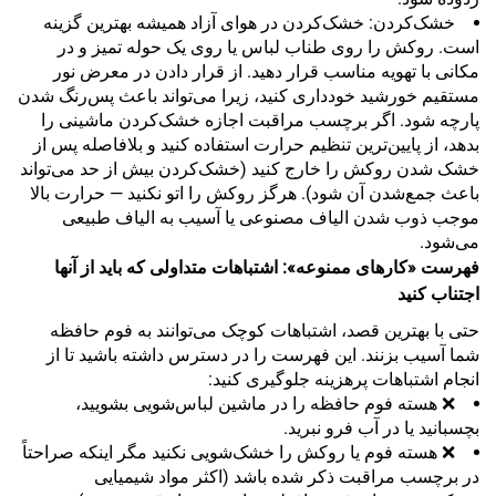
خشک‌کردن: خشک‌کردن در هوای آزاد همیشه بهترین گزینه
است. روکش را روی طناب لباس یا روی یک حوله تمیز و در
مکانی با تهویه مناسب قرار دهید. از قرار دادن در معرض نور
مستقیم خورشید خودداری کنید، زیرا می‌تواند باعث پس‌رنگ شدن
پارچه شود. اگر برچسب مراقبت اجازه خشک‌کردن ماشینی را
بدهد، از پایین‌ترین تنظیم حرارت استفاده کنید و بلافاصله پس از
خشک شدن روکش را خارج کنید (خشک‌کردن بیش از حد می‌تواند
باعث جمع‌شدن آن شود). هرگز روکش را اتو نکنید — حرارت بالا
موجب ذوب شدن الیاف مصنوعی یا آسیب به الیاف طبیعی
می‌شود.
فهرست «کارهای ممنوعه»: اشتباهات متداولی که باید از آنها
اجتناب کنید
حتی با بهترین قصد، اشتباهات کوچک می‌توانند به فوم حافظه
شما آسیب بزنند. این فهرست را در دسترس داشته باشید تا از
انجام اشتباهات پرهزینه جلوگیری کنید:
❌ هسته فوم حافظه را در ماشین لباس‌شویی بشویید،
بچسبانید یا در آب فرو نبرید.
❌ هسته فوم یا روکش را خشک‌شویی نکنید مگر اینکه صراحتاً
در برچسب مراقبت ذکر شده باشد (اکثر مواد شیمیایی