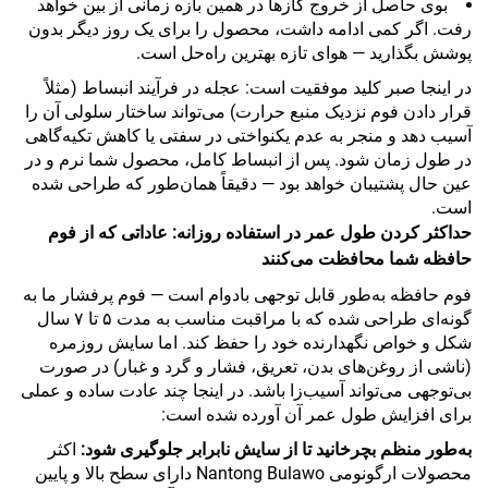
بوی حاصل از خروج گازها در همین بازه زمانی از بین خواهد
رفت. اگر کمی ادامه داشت، محصول را برای یک روز دیگر بدون
پوشش بگذارید — هوای تازه بهترین راه‌حل است.
در اینجا صبر کلید موفقیت است: عجله در فرآیند انبساط (مثلاً
قرار دادن فوم نزدیک منبع حرارت) می‌تواند ساختار سلولی آن را
آسیب دهد و منجر به عدم یکنواختی در سفتی یا کاهش تکیه‌گاهی
در طول زمان شود. پس از انبساط کامل، محصول شما نرم و در
عین حال پشتیبان خواهد بود — دقیقاً همان‌طور که طراحی شده
است.
حداکثر کردن طول عمر در استفاده روزانه: عاداتی که از فوم
حافظه شما محافظت می‌کنند
فوم حافظه به‌طور قابل توجهی بادوام است — فوم پرفشار ما به
گونه‌ای طراحی شده که با مراقبت مناسب به مدت ۵ تا ۷ سال
شکل و خواص نگهدارنده خود را حفظ کند. اما سایش روزمره
(ناشی از روغن‌های بدن، تعریق، فشار و گرد و غبار) در صورت
بی‌توجهی می‌تواند آسیب‌زا باشد. در اینجا چند عادت ساده و عملی
برای افزایش طول عمر آن آورده شده است:
به‌طور منظم بچرخانید تا از سایش نابرابر جلوگیری شود:
اکثر
محصولات ارگونومی Nantong Bulawo دارای سطح بالا و پایین