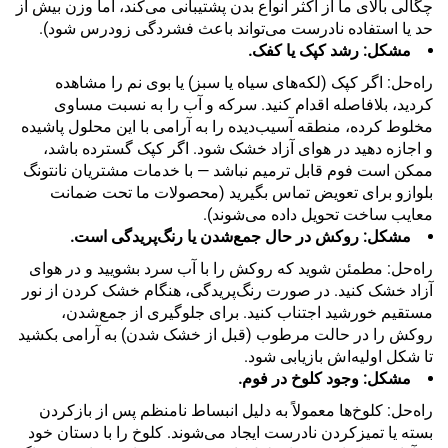
چگالی بالای ما از اکثر انواع بدن پشتیبانی می‌کند، اما وزن بیش از
حد یا استفاده نادرست می‌تواند باعث فشردگی زودرس شود).
مشکل: رشد کپک یا کفک.
راه‌حل: اگر کپک (لکه‌های سیاه یا سبز) یا بوی نم را مشاهده
کردید، بلافاصله اقدام کنید. سرکه و آب را به نسبت مساوی
مخلوط کرده، منطقه آسیب‌دیده را به آرامی با این محلول پاشیده
و اجازه دهید در هوای آزاد خشک شود. اگر کپک گسترده باشد،
ممکن است فوم قابل ترمیم نباشد — با خدمات مشتریان نانتونگ
بلوازو برای تعویض تماس بگیرید (محصولات ما تحت ضمانت
معایب ساخت تحویل داده می‌شوند).
مشکل: روکش در حال جمع‌شدن یا رنگ‌پریدگی است.
راه‌حل: مطمئن شوید که روکش را با آب سرد بشویید و در هوای
آزاد خشک کنید. در صورت رنگ‌پریدگی، هنگام خشک کردن از نور
مستقیم خورشید اجتناب کنید. برای جلوگیری از جمع‌شدن،
روکش را در حالت مرطوب (قبل از خشک شدن) به آرامی بکشید
تا شکل اولیه‌اش بازیابی شود.
مشکل: وجود کلوخ در فوم.
راه‌حل: کلوخ‌ها معمولاً به دلیل انبساط نامنظم پس از بازکردن
بسته یا تمیزکردن نادرست ایجاد می‌شوند. کلوخ را با دستان خود