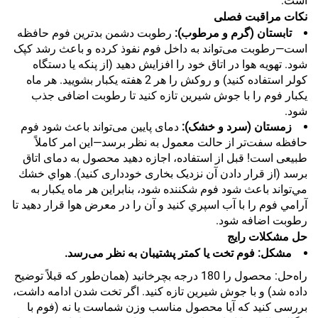
است:
نکات مراقبت فصلی
تابستان (گرم و مرطوب):
رطوبت دشمن بدترین فوم حافظه
است—رطوبت می‌تواند به داخل فوم نفوذ کرده و باعث رشد کپک
شود. تهویه هوا در اتاق خود را افزایش دهید (از پنکه یا دستگاه
کولر استفاده کنید) و روکش را هر 2 هفته یکبار بشویید. هر ماه
یکبار فوم را با جوش شیرین تازه کنید تا رطوبت اضافی جذب
شود.
زمستان (سرد و خشک):
دمای پایین می‌تواند باعث شود فوم
حافظه سفت‌تر از حالت معمول به نظر برسد—این امر کاملاً
طبیعی است! قبل از استفاده، اجازه دهید محصول به دمای اتاق
برسد (از قرار دادن آن نزدیک بخاری خودداری کنید). هواي خشك
مي‌تواند باعث شود فوم شكننده شود، بنابراين هر ماه يكبار به
آرامي فوم را با آب اسپري كنيد و آن را در معرض هوا قرار دهيد تا
رطوبت اضافه شود.
حل مشکلات رایج
مشکل: فوم تخت یا کمتر پشتیبان به نظر می‌رسد.
راه‌حل: محصول را 180 درجه بچرخانید (همان‌طور که قبلاً توضیح
داده شد) و با جوش شیرین تازه کنید. اگر تخت شدن ادامه داشت،
بررسی کنید که آیا محصول مناسب وزن شماست یا نه (فوم با