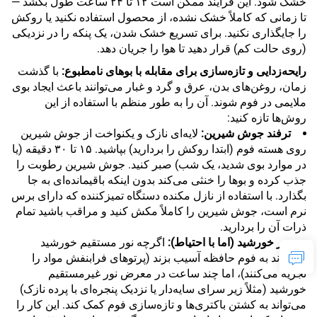
خشک شود. این فرآیند ممکن است ۱۲ تا ۲۴ ساعت طول بکشد —
تا زمانی که کاملاً خشک نشده، از محصول استفاده نکنید یا روکش
را جایگذاری نکنید. برای تسریع خشک شدن، یک پنکه را در نزدیکی
(روی حالت کم) قرار دهید تا هوا را جریان دهد.
رایحه‌زدایی و تازه‌سازی برای مقابله با بوهای نامطبوع:
با گذشت
زمان، روغن‌های بدن، عرق و گرد و غبار می‌توانند باعث ایجاد بوی
ملایمی در فوم شوند. آن را به طور منظم با استفاده از این
روش‌ها تازه کنید:
ترفند جوش شیرین:
لایه‌ای نازک و یکنواخت از جوش شیرین
روی هسته فوم (ابتدا روکش را بردارید) بپاشید. ۱۵ تا ۳۰ دقیقه (یا
در موارد بوی شدید، یک شب) صبر کنید. جوش شیرین رطوبت را
جذب کرده و بوها را خنثی می‌کند بدون اینکه باقیمانده‌ای به جا
بگذارد. با استفاده از نازل مکنده دستگاه تمیزکننده که دارای برس
نرم است، جوش شیرین را کاملاً مکش کنید و مراقب باشید تمام
ذرات آن را بردارید.
نور خورشید (اما با احتیاط):
اگرچه نور مستقیم خورشید
می‌تواند به فوم حافظه آسیب بزند (پرتوهای فرابنفش مواد را
تجزیه می‌کنند)، اما چند ساعت در معرض نور غیرمستقیم
خورشید (مثلاً زیر سرای سایه‌دار یا نزدیک پنجره‌ای با پرده نازک)
می‌تواند به کشتن باکتری‌ها و تازه‌سازی فوم کمک کند. این کار را