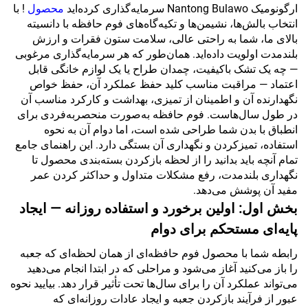
ارگونومیک Nantong Bulawo سرمایه‌گذاری کرده‌اید
محصول
! با
انتخاب بالش‌ها، نشیمن‌ها و تکیه‌گاه‌های فوم حافظه با دانسیته
بالای ما، شما به راحتی عالی، سلامت ستون فقرات و ارزش
بلندمدت اولویت داده‌اید. همان‌طور که هر سرمایه‌گذاری مرغوبی
— چه یک تشک باکیفیت، چمدان طراح یا یک لوازم خانگی قابل
اعتماد — مراقبت مناسب کلید حفظ عملکرد آن، حفظ خواص
نگهدارنده آن و اطمینان از تمیزی، بهداشت و کارکرد مناسب آن
در طول سال‌هاست. فوم حافظه به‌صورت منحصربه‌فردی برای
انطباق با بدن شما طراحی شده است، اما دوام آن به نحوه
استفاده، تمیزکردن و نگهداری آن بستگی دارد. این راهنمای جامع
تمام آنچه باید بدانید را از لحظه بازکردن بسته‌بندی محصول تا
نگهداری بلندمدت، رفع مشکلات متداول و حداکثر کردن عمر
مفید آن پوشش می‌دهد.
بخش اول: اولین برخورد و استفاده روزانه — ایجاد
پایه‌ای مستحکم برای دوام
رابطه شما با محصول فوم حافظه‌ای از همان لحظه‌ای که جعبه
را باز می‌کنید آغاز می‌شود و مراحلی که در ابتدا انجام می‌دهید
می‌تواند عملکرد آن را برای سال‌ها تحت تأثیر قرار دهد. بیایید نحوه
عبور از فرآیند بازکردن جعبه و ایجاد عادات روزانه‌ای که