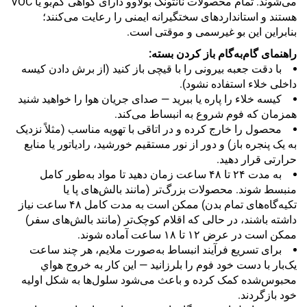
می‌شوند. تمام محصولات نانتونگ بولاوو دارای گواهی کم‌بو یا VOC
هستند و استانداردهای سختگیرانه ایمنی را رعایت می‌کنند؛
بنابراین این بو غیرسمی و موقتی است.
راهنمای گام‌به‌گام باز کردن بسته:
با دقت جعبه بیرونی را با قیچی باز کنید (از برش دادن کیسه
داخلی خلاء استفاده نشود).
کیسه خلاء را پاره یا ببرید — صدای جریان هوا را خواهید شنید
همزمان که فوم شروع به انبساط می‌کند.
محصول را خارج کرده و در اتاقی با تهویه مناسب (مثلاً نزدیک
به یک پنجره باز) و دور از نور مستقیم خورشید، رادیاتور یا منابع
حرارتی قرار دهید.
به مدت ۲۴ تا ۴۸ ساعت زمان دهید تا مواد به‌طور کامل
منبسط شوند. محصولات بزرگ‌تر (مانند بالش‌های پا یا
تکیه‌گاه‌های تمام بدن) ممکن است به مدت کامل ۴۸ ساعت نیاز
داشته باشند، در حالی که اقلام کوچک‌تر (مانند بالش‌های سفر)
ممکن است در عرض ۱۲ تا ۱۸ ساعت آماده شوند.
برای تسریع فرآیند انبساط به‌صورت ملایم، هر چند ساعت
یک‌بار با دست خود فوم را بلرزانید — این کار به خروج هواي
محبوس‌شده کمک کرده و باعث می‌شود سلول‌ها به شکل اولیه
خود بازگردند.