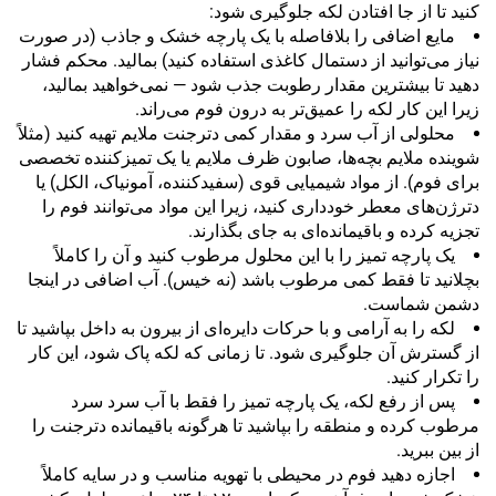
کنید تا از جا افتادن لکه جلوگیری شود:
مایع اضافی را بلافاصله با یک پارچه خشک و جاذب (در صورت
نیاز می‌توانید از دستمال کاغذی استفاده کنید) بمالید. محکم فشار
دهید تا بیشترین مقدار رطوبت جذب شود — نمی‌خواهید بمالید،
زیرا این کار لکه را عمیق‌تر به درون فوم می‌راند.
محلولی از آب سرد و مقدار کمی دترجنت ملایم تهیه کنید (مثلاً
شوینده ملایم بچه‌ها، صابون ظرف ملایم یا یک تمیزکننده تخصصی
برای فوم). از مواد شیمیایی قوی (سفیدکننده، آمونیاک، الکل) یا
دترژن‌های معطر خودداری کنید، زیرا این مواد می‌توانند فوم را
تجزیه کرده و باقیمانده‌ای به جای بگذارند.
یک پارچه تمیز را با این محلول مرطوب کنید و آن را کاملاً
بچلانید تا فقط کمی مرطوب باشد (نه خیس). آب اضافی در اینجا
دشمن شماست.
لکه را به آرامی و با حرکات دایره‌ای از بیرون به داخل بپاشید تا
از گسترش آن جلوگیری شود. تا زمانی که لکه پاک شود، این کار
را تکرار کنید.
پس از رفع لکه، یک پارچه تمیز را فقط با آب سرد سرد
مرطوب کرده و منطقه را بپاشید تا هرگونه باقیمانده دترجنت را
از بین ببرید.
اجازه دهید فوم در محیطی با تهویه مناسب و در سایه کاملاً