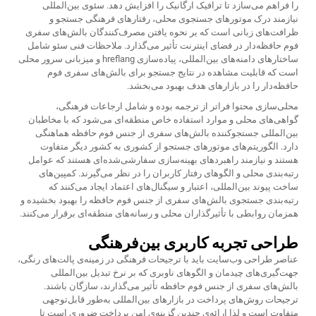
را فراهم می‌سازد تا ترافیک ارگانیک را افزایش دهد. سئوی بین‌المللی
نیازمند درک موتورهای جستجوی محلی، رفتارهای فرهنگی جستجو و
ظرافت‌های زبانی است که بر نحوه یافتن مصرف‌کنندگان بالش‌های سفری
فوم حافظه‌دار در فضای اینترنت تأثیر می‌گذارد. ملاحظات فنی سئو شامل
ساختارهای دامنه‌های بین‌المللی، پیاده‌سازی hreflang و میزبانی سرور محلی
است که قابلیت مشاهده در نتایج جستجو برای بالش‌های سفری فوم
حافظه‌دار را در بازارهای هدف بهبود می‌بخشد.
محلی‌سازی محتوا فراتر از ترجمه بوده و شامل ارجاعات فرهنگی،
گواهی‌های محلی و موارد استفاده خاص منطقه‌ای می‌شود که با مخاطبان
بین‌المللی جستجوکننده بالش‌های سفری از جنس فوم حافظه هماهنگی
دارد. الگوریتم‌های موتورهای جستجو از کشوری به کشور دیگر متفاوت
هستند و نیازمند راهبردهای بهینه‌سازی سفارشی‌شده‌ای هستند که عوامل
رتبه‌بندی محلی و الگوهای رفتار کاربران را در نظر می‌گیرند. کمپین‌های
ساخت پیوند بین‌المللی، اعتبار و سیگنال‌های اعتماد ایجاد می‌کنند که
رتبه‌بندی جستجوی بالش‌های سفری از جنس فوم حافظه را بهبود بخشیده و
همزمان روابطی با تأثیرگذاران محلی و رسانه‌های منطقه‌ای برقرار می‌کنند.
طراحی تجربه کاربری بین‌فرهنگی
عناصر طراحی وب‌سایت باید با ترجیحات فرهنگی در زمینه‌ی پالت‌های رنگی،
جهت‌گیری‌های چیدمان و الگوهای ناوبری که بر نرخ تبدیل بین‌المللی
بالش‌های سفری از جنس فوم حافظه تأثیر می‌گذارند، سازگان باشند.
ترجیحات روش‌های پرداخت در بازارهای بین‌المللی به‌طور قابل‌توجهی
متفاوت است و لذا ارائه‌ی چندین گزینه‌ی امن پرداخت ضروری است تا