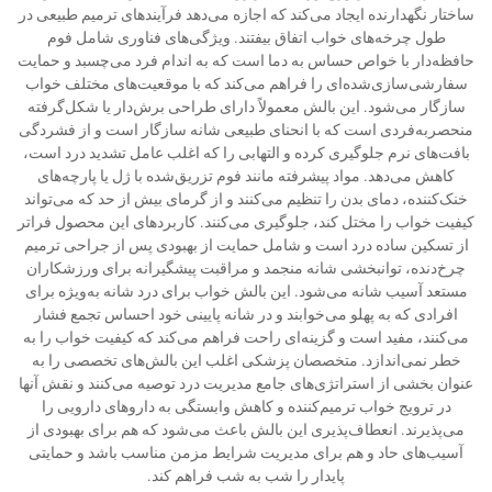
ساختار نگهدارنده ایجاد می‌کند که اجازه می‌دهد فرآیندهای ترمیم طبیعی در
طول چرخه‌های خواب اتفاق بیفتند. ویژگی‌های فناوری شامل فوم
حافظه‌دار با خواص حساس به دما است که به اندام فرد می‌چسبد و حمایت
سفارشی‌سازی‌شده‌ای را فراهم می‌کند که با موقعیت‌های مختلف خواب
سازگار می‌شود. این بالش معمولاً دارای طراحی برش‌دار یا شکل‌گرفته
منحصربه‌فردی است که با انحنای طبیعی شانه سازگار است و از فشردگی
بافت‌های نرم جلوگیری کرده و التهابی را که اغلب عامل تشدید درد است،
کاهش می‌دهد. مواد پیشرفته مانند فوم تزریق‌شده با ژل یا پارچه‌های
خنک‌کننده، دمای بدن را تنظیم می‌کنند و از گرمای بیش از حد که می‌تواند
کیفیت خواب را مختل کند، جلوگیری می‌کنند. کاربردهای این محصول فراتر
از تسکین ساده درد است و شامل حمایت از بهبودی پس از جراحی ترمیم
چرخ‌دنده، توانبخشی شانه منجمد و مراقبت پیشگیرانه برای ورزشکاران
مستعد آسیب شانه می‌شود. این بالش خواب برای درد شانه به‌ویژه برای
افرادی که به پهلو می‌خوابند و در شانه پایینی خود احساس تجمع فشار
می‌کنند، مفید است و گزینه‌ای راحت فراهم می‌کند که کیفیت خواب را به
خطر نمی‌اندازد. متخصصان پزشکی اغلب این بالش‌های تخصصی را به
عنوان بخشی از استراتژی‌های جامع مدیریت درد توصیه می‌کنند و نقش آنها
در ترویج خواب ترمیم‌کننده و کاهش وابستگی به داروهای دارویی را
می‌پذیرند. انعطاف‌پذیری این بالش باعث می‌شود که هم برای بهبودی از
آسیب‌های حاد و هم برای مدیریت شرایط مزمن مناسب باشد و حمایتی
پایدار را شب به شب فراهم کند.