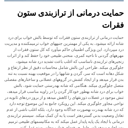
حمایت درمانی از ترازبندی ستون
فقرات
حمایت درمانی از ترازبندی ستون فقرات که توسط بالش خواب برای درد
شانه ارائه میشود، به یکی از مهمترین جنبههای خواب ترمیمکننده و مدیریت
درد میپردازد. این ویژگی اطمینان حاکم میآورد که کل ستون فقرات از
مهرههای گردنی تا ناحیه کمری، منحنی طبیعی خود را حفظ کند و از اثرات
زنجیرهای ترازبندی نامناسب که اغلب باعث تشدید درد شانه میشود،
جلوگیری میکند. طراحی این بالش شامل محاسبات دقیق از نظر ارتفاع و
شکل دهانه است که سر، گردن و شانهها را در موقعیت بهینه نسبت به تنه
بدن قرار میدهد و از ایجاد کشش در گروههای عضلانی و ساختارهای مفصلی
متصل جلوگیری میکند. هنگامی که شانه بهدرستی حمایت شود، بالش
خواب برای درد شانه بهطور خودکار گردن را در زاویه مناسب قرار میدهد،
تنش موجود در عضلات ذوزنقهای را کاهش میدهد و از بروز دردهای ثانویه در
نواحی مجاور جلوگیری میکند. این رویکرد جامع به این موضوع توجه دارد
که درد شانه بهندرت بهصورت جداگانه وجود دارد، بلکه اغلب ناشی از عدم
تعادل وضعیت بدنی گستردهتر است یا به آن کمک میکند. سیستم ترازبندی
درمانی با ایجاد یک پایه پایدار عمل میکند که به مکانیسمهای طبیعی ترمیم
بدن اجازه میدهد تا در طول چرخههای خواب بهطور بهینه عمل کنند.