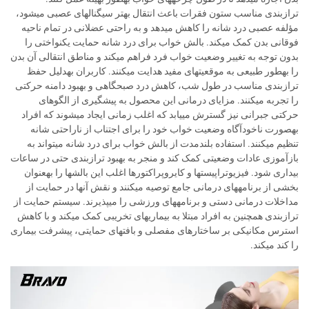
ترازبندی مناسب ستون فقرات باعث انتقال بهتر سیگنالهای عصبی میشود،
مؤلفه عصبی درد شانه را کاهش میدهد و به راحتی عضلانی در تمام ناحیه
فوقانی بدن کمک میکند. بالش خواب برای درد شانه حمایت یکنواختی را
بدون توجه به تغییر وضعیت خواب فرد فراهم میکند و مناطق انتقالی آن بدن
را بهطور طبیعی به موقعیتهای مفید هدایت میکنند. کاربران بهدلیل حفظ
ترازبندی مناسب در طول شب، کاهش درد صبحگاهی و بهبود دامنه حرکتی
را تجربه میکنند. مزایای درمانی این محصول به پیشگیری از الگوهای
حرکتی جبرانی نیز گسترش مییابد که اغلب زمانی ایجاد میشوند که افراد
بهصورت ناخودآگاه وضعیت خواب خود را برای اجتناب از ناراحتی شانه
تنظیم میکنند. استفاده بلندمدت از بالش خواب برای درد شانه میتواند به
بازآموزی عادات وضعیتی کمک کند و منجر به بهبود ترازبندی حتی در ساعات
بیداری شود. فیزیوتراپیستها و کایروپراکتورها اغلب این بالشها را بهعنوان
بخشی از برنامههای درمانی جامع توصیه میکنند و نقش آنها در حمایت از
مداخلات درمانی دستی و برنامههای ورزشی را میپذیرند. سیستم حمایت از
ترازبندی همچنین به افراد مبتلا به بیماریهای تخریبی کمک میکند و با کاهش
استرس مکانیکی بر ساختارهای مفصلی و بافتهای حمایتی، پیشرفت بیماری
را کند میکند.