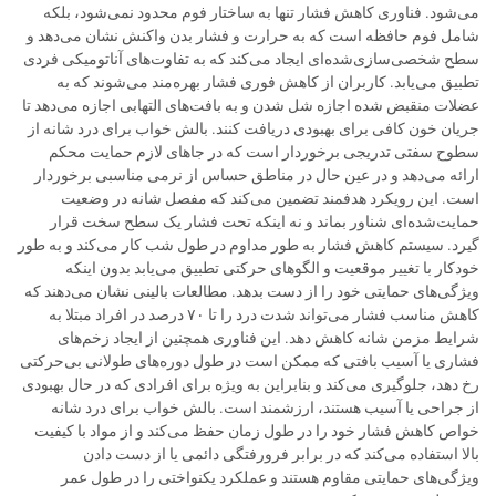
می‌شود. فناوری کاهش فشار تنها به ساختار فوم محدود نمی‌شود، بلکه
شامل فوم حافظه است که به حرارت و فشار بدن واکنش نشان می‌دهد و
سطح شخصی‌سازی‌شده‌ای ایجاد می‌کند که به تفاوت‌های آناتومیکی فردی
تطبیق می‌یابد. کاربران از کاهش فوری فشار بهره‌مند می‌شوند که به
عضلات منقبض شده اجازه شل شدن و به بافت‌های التهابی اجازه می‌دهد تا
جریان خون کافی برای بهبودی دریافت کنند. بالش خواب برای درد شانه از
سطوح سفتی تدریجی برخوردار است که در جاهای لازم حمایت محکم
ارائه می‌دهد و در عین حال در مناطق حساس از نرمی مناسبی برخوردار
است. این رویکرد هدفمند تضمین می‌کند که مفصل شانه در وضعیت
حمایت‌شده‌ای شناور بماند و نه اینکه تحت فشار یک سطح سخت قرار
گیرد. سیستم کاهش فشار به طور مداوم در طول شب کار می‌کند و به طور
خودکار با تغییر موقعیت و الگوهای حرکتی تطبیق می‌یابد بدون اینکه
ویژگی‌های حمایتی خود را از دست بدهد. مطالعات بالینی نشان می‌دهند که
کاهش مناسب فشار می‌تواند شدت درد را تا ۷۰ درصد در افراد مبتلا به
شرایط مزمن شانه کاهش دهد. این فناوری همچنین از ایجاد زخم‌های
فشاری یا آسیب بافتی که ممکن است در طول دوره‌های طولانی بی‌حرکتی
رخ دهد، جلوگیری می‌کند و بنابراین به ویژه برای افرادی که در حال بهبودی
از جراحی یا آسیب هستند، ارزشمند است. بالش خواب برای درد شانه
خواص کاهش فشار خود را در طول زمان حفظ می‌کند و از مواد با کیفیت
بالا استفاده می‌کند که در برابر فرورفتگی دائمی یا از دست دادن
ویژگی‌های حمایتی مقاوم هستند و عملکرد یکنواختی را در طول عمر