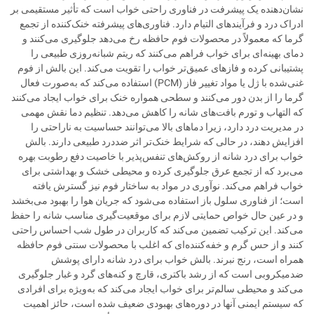
نشان‌دهنده یک پیشرفت در فناوری راحتی خواب است که تأثیر مستقیمی بر
ادراک درد و فرآیندهای التیام دارد. فناوری‌های پیشرفته خنک‌کننده از تجمع
گرما که معمولاً در محصولات فوم حافظه رخ می‌دهد جلوگیری می‌کنند و
دمای بهینه‌ای برای خواب فراهم می‌کنند که ریتم شبانه‌روزی طبیعی را
پشتیبانی کرده و فازهای عمیق‌تر خواب را تقویت می‌کند. این بالش از فوم
غنی‌شده با ژل یا مواد تغییر فاز (PCM) استفاده می‌کند که به‌صورت فعال
گرما را از بدن دور می‌کنند و سطحی همواره خنک برای خواب ایجاد می‌کنند
که التهاب و تورم بافت‌های شانه را کاهش می‌دهد. تنظیم دما نقش مهمی
در مدیریت درد دارد، زیرا دماهای بالا می‌توانند حساسیت به ناراحتی را
افزایش دهند، در حالی که شرایط خنک‌تر اثر ضددرد طبیعی دارند. بالش
خواب برای درد شانه از روکش‌های تنفس‌پذیر با خاصیت دفع رطوبت بهره
می‌برد که از تجمع عرق جلوگیری کرده و محیطی خشک و بهداشتی برای
خواب فراهم می‌کند. نوآوری در مواد به ساختار فوم نیز گسترش یافته
است؛ از فناوری سلول باز استفاده می‌شود که جریان هوا را بهبود می‌بخشد
و در عین حال خواص حمایتی لازم برای موقعیت‌گیری مناسب شانه را حفظ
می‌کند. این ترکیب تضمین می‌کند که کاربران در طول شب احساس راحتی
کنند و از حس گرم و خفه‌کننده‌ای که اغلب با محصولات سنتی فوم حافظه
همراه است، رنج نبرند. بالش خواب برای درد شانه دارای پوشش
ضدمیکروبی است که از رشد باکتری، قارچ و کنه‌های گرد و غبار جلوگیری
می‌کند و محیطی سالم‌تر برای خواب ایجاد می‌کند که به‌ویژه برای افرادی
که سیستم ایمنی آنها در دوره‌های بهبودی ضعیف شده است، حائز اهمیت