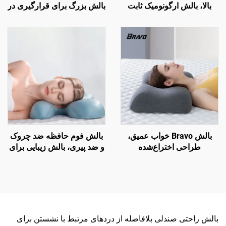
بالا، بالش ارگونومیک ثابت
بالش بزرگ برای قرارگیری در
اختراع شده برای پشت
حالت خواب جانبی، بالش
تحتانی، بالش کمر B11
بارداری، بالش بدن BP-2
بالش Bravo خواب عمیق،
بالش فوم حافظه ضد چروک
طراحی اختراع‌شده
و ضد پیری، بالش زیبایی برای
ارگونومیک منحنی‌دار برای
خواب جانبی و حمایت گردن،
خواب‌های جانبی، بالش
بالش خواب زیبایی H14
ارتوپدیک گردنی، بالش فوم
حافظه H8
بالش راحتی صندلی بلافاصله از دردهای مرتبط با نشستن برای