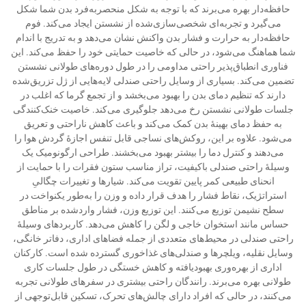
حافظه‌دار بهره می‌برند که با توجه به شکل منحصربه‌فرد بدن شما شکل
می‌گیرد و تجربه‌ای شخصی‌سازی‌شده از نشستن ایجاد می‌کند. فوم
حافظه‌دار به حرارت و فشار بدن واکنش نشان می‌دهد و به تدریج با اندام
شما هماهنگ می‌شود، در حالی که خاصیت حمایتی خود را حفظ می‌کند. این
فناوری انطباق‌پذیر راحتی مداومی را در طول دوره‌های طولانی نشستن
تضمین می‌کند. بسیاری از وسایل راحتی صندلی لایه‌هایی از ژل تزریق‌شده
دارند که تنظیم دمای بدن را بهبود می‌بخشد و از تجمع گرما که اغلب در
جلسات طولانی نشستن رخ می‌دهد جلوگیری می‌کند. خاصیت خنک‌کنندگی
به حفظ دمای بهینهٔ بدن کمک می‌کند و باعث کاهش ناراحتی و تعریق
می‌شود. علاوه بر این، روکش‌های نساجی قابل تنفس اجازهٔ گردش هوا را
می‌دهند و کنترل دما را بیشتر بهبود می‌بخشند. طراحی ارگونومیک یک
وسیلهٔ راحتی صندلی باکیفیت، تراز مناسب ستون فقرات را با حمایت از
انحنای طبیعی کمر پایین تقویت می‌کند. شیارها و تغییرات چگالیِ
استراتژیک، نقاط فشار را هدف قرار داده و وزن را به‌طور یکنواخت در
سطح نشیمن توزیع می‌کنند. این توزیع وزن، فشار واردشده بر مناطق
حساس مانند استخوان خاجی و لگن را کاهش می‌دهد. کاربردهای وسیلهٔ
راحتی صندلی در محیط‌های متعددی از جمله فضاهای اداری، دفاتر خانگی،
وسایل نقلیه، ویلچرها و صندلی‌های غذاخوری گسترده شده است. کارکنان
اداری از بهره‌وری بهبودیافته و کاهش خستگی در طول جلسات کاری
طولانی بهره می‌برند. رانندگان راحتی بیشتری در سفرهای طولانی تجربه
می‌کنند، در حالی که افراد دارای چالش‌های تحرک، تسکین قابل‌توجهی از