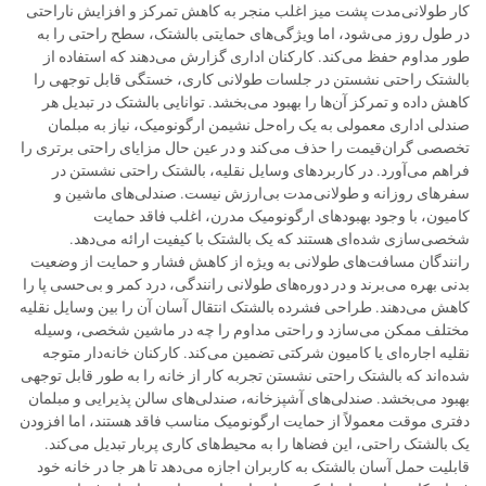
کار طولانی‌مدت پشت میز اغلب منجر به کاهش تمرکز و افزایش ناراحتی
در طول روز می‌شود، اما ویژگی‌های حمایتی بالشتک، سطح راحتی را به
طور مداوم حفظ می‌کند. کارکنان اداری گزارش می‌دهند که استفاده از
بالشتک راحتی نشستن در جلسات طولانی کاری، خستگی قابل توجهی را
کاهش داده و تمرکز آن‌ها را بهبود می‌بخشد. توانایی بالشتک در تبدیل هر
صندلی اداری معمولی به یک راه‌حل نشیمن ارگونومیک، نیاز به مبلمان
تخصصی گران‌قیمت را حذف می‌کند و در عین حال مزایای راحتی برتری را
فراهم می‌آورد. در کاربردهای وسایل نقلیه، بالشتک راحتی نشستن در
سفرهای روزانه و طولانی‌مدت بی‌ارزش نیست. صندلی‌های ماشین و
کامیون، با وجود بهبودهای ارگونومیک مدرن، اغلب فاقد حمایت
شخصی‌سازی شده‌ای هستند که یک بالشتک با کیفیت ارائه می‌دهد.
رانندگان مسافت‌های طولانی به ویژه از کاهش فشار و حمایت از وضعیت
بدنی بهره می‌برند و در دوره‌های طولانی رانندگی، درد کمر و بی‌حسی پا را
کاهش می‌دهند. طراحی فشرده بالشتک انتقال آسان آن را بین وسایل نقلیه
مختلف ممکن می‌سازد و راحتی مداوم را چه در ماشین شخصی، وسیله
نقلیه اجاره‌ای یا کامیون شرکتی تضمین می‌کند. کارکنان خانه‌دار متوجه
شده‌اند که بالشتک راحتی نشستن تجربه کار از خانه را به طور قابل توجهی
بهبود می‌بخشد. صندلی‌های آشپزخانه، صندلی‌های سالن پذیرایی و مبلمان
دفتری موقت معمولاً از حمایت ارگونومیک مناسب فاقد هستند، اما افزودن
یک بالشتک راحتی، این فضاها را به محیط‌های کاری پربار تبدیل می‌کند.
قابلیت حمل آسان بالشتک به کاربران اجازه می‌دهد تا هر جا در خانه خود