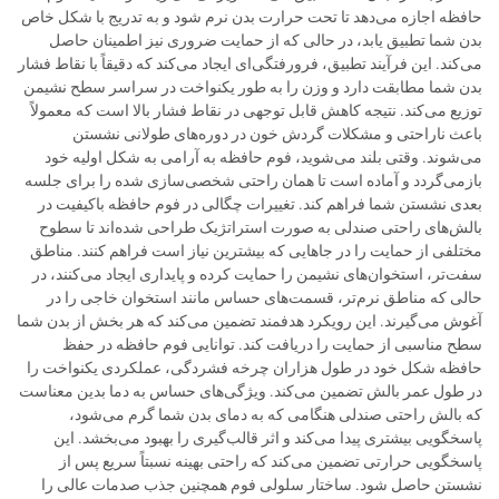
حافظه اجازه می‌دهد تا تحت حرارت بدن نرم شود و به تدریج با شکل خاص
بدن شما تطبیق یابد، در حالی که از حمایت ضروری نیز اطمینان حاصل
می‌کند. این فرآیند تطبیق، فرورفتگی‌ای ایجاد می‌کند که دقیقاً با نقاط فشار
بدن شما مطابقت دارد و وزن را به طور یکنواخت در سراسر سطح نشیمن
توزیع می‌کند. نتیجه کاهش قابل توجهی در نقاط فشار بالا است که معمولاً
باعث ناراحتی و مشکلات گردش خون در دوره‌های طولانی نشستن
می‌شوند. وقتی بلند می‌شوید، فوم حافظه به آرامی به شکل اولیه خود
بازمی‌گردد و آماده است تا همان راحتی شخصی‌سازی شده را برای جلسه
بعدی نشستن شما فراهم کند. تغییرات چگالی در فوم حافظه باکیفیت در
بالش‌های راحتی صندلی به صورت استراتژیک طراحی شده‌اند تا سطوح
مختلفی از حمایت را در جاهایی که بیشترین نیاز است فراهم کنند. مناطق
سفت‌تر، استخوان‌های نشیمن را حمایت کرده و پایداری ایجاد می‌کنند، در
حالی که مناطق نرم‌تر، قسمت‌های حساس مانند استخوان خاجی را در
آغوش می‌گیرند. این رویکرد هدفمند تضمین می‌کند که هر بخش از بدن شما
سطح مناسبی از حمایت را دریافت کند. توانایی فوم حافظه در حفظ
حافظه شکل خود در طول هزاران چرخه فشردگی، عملکردی یکنواخت را
در طول عمر بالش تضمین می‌کند. ویژگی‌های حساس به دما بدین معناست
که بالش راحتی صندلی هنگامی که به دمای بدن شما گرم می‌شود،
پاسخگویی بیشتری پیدا می‌کند و اثر قالب‌گیری را بهبود می‌بخشد. این
پاسخگویی حرارتی تضمین می‌کند که راحتی بهینه نسبتاً سریع پس از
نشستن حاصل شود. ساختار سلولی فوم همچنین جذب صدمات عالی را