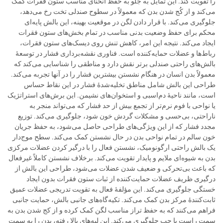
را تقویت کند. این تمایل به جلو به حفظ انحنای مناسب ستون فقرات کمک
می‌کند و از کُج شدن بدن که معمولاً در سطوح صندلی تخت رخ می‌دهد،
جلوگیری می‌کند. با قرار دادن لگن در موقعیت بهینه، این بالش پایه‌ای
محکم برای حفظ وضعیت بدنی مناسب در تمام بخش‌های ستون فقرات
ایجاد می‌کند. نتیجه این امر، کاهش تنش روی دیسک‌های ستون فقرات،
رباط‌ها و عضلات حمایه‌کننده است. فناوری نقشه‌برداری فشار در توسعهٔ
بالش‌های راحتی صندلی برتر نقش دارد و مناطقی را شناسایی می‌کند که
معمولاً بدن انسان در هنگام نشستن بیشترین فشار را در آنها تجربه می‌کند.
طراحی این بالش شامل مناطق تخلیه‌شدهٔ فشار در این نقاط حساس
است، مانند ناحیهٔ دم‌اسبی و استخوان‌های نشیمن. این برش‌های استراتژیک
یا نواحی با فوم نرم‌تر از تجمع بیش از حد فشار که می‌تواند منجر به
ناراحتی، بی‌حسی و مشکلات گردش خون شود، جلوگیری می‌کند. توزیع
مجدد فشار که از این ویژگی‌های طراحی حاصل می‌شود، به حفظ جریان
خون سالم در تمام نواحی بدن در حال نشستن کمک می‌کند. سطح موج‌دار
یک بالش راحتی ارگونومیک، نشستن فعال را با درگیر کردن عضلات مرکزی
بدن به شیوه‌ای ملایم و پایدار تقویت می‌کند. برخلاف نشستن کاملاً غیرفعال
که باعث بی‌تحرکی و ضعیف شدن عضلات می‌شود، طراحی این بالش از
درگیری ظریف عضلات حمایت‌کننده از ثبات ستون فقرات بدون ایجاد
خستگی جلوگیری می‌کند. این مؤلفهٔ فعال به تقویت تدریجی عضلات عمیق
ثابت‌کنندهٔ مرکز بدن کمک می‌کند. تکیه‌گاه‌های جانبی بالش، حمایت جانبی
فراهم می‌کنند که به حفظ تراز مناسب لگن کمک کرده و از کج شدن بدن به
سمت راست یا چپ جلوگیری می‌کند. این لبه‌های بالا رفته، بدن را به سمت