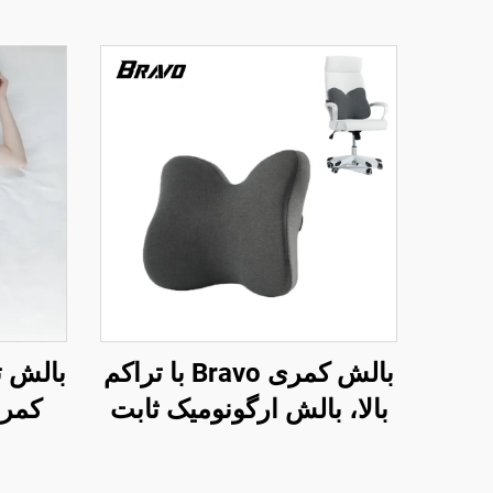
بالش کمری Bravo با تراکم
بالش 
بالا، بالش ارگونومیک ثابت
کمر 
اختراع شده برای پشت
کمری،
تحتانی، بالش کمر B11
برای 