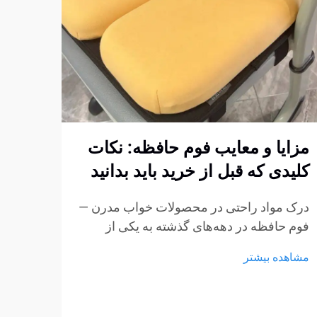
مزایا و معایب فوم حافظه: نکات
چگون
کلیدی که قبل از خرید باید بدانید
فوم 
استا
درک مواد راحتی در محصولات خواب مدرن —
کنیم
فوم حافظه در دهه‌های گذشته به یکی از
پربحث‌ترین مواد در تشک‌ها، بالش‌ها و
ایجاد
مشاهده بیشتر
محصولات نشیمن تبدیل شده است.
مبتنی
ویژگی‌های منحصر به فرد آن در کاهش فشار
استار
و انطباق با بدنه باعث شده است...
مشاهد
مبلما