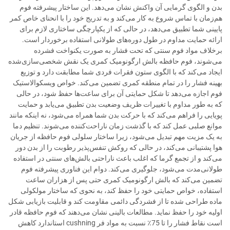
بدن و الگوی گرمایی آن واکنش نشان می‌دهد. این ساختار پیشرفته فوم
هم‌زمان با تماس شروع به کار می‌کند و به تدریج خود را با انحنای خاص کمر
پایینی شما تطبیق می‌دهد، در حالی که از یکپارچگی ساختاری لازم برای
ارائه حمایت مداوم در طول دوره‌های طولانی استفاده برخوردار است.
برخلاف مواد فوم سنتی که تحت فشار به صورت یکنواخت فشرده
می‌شوند، فوم حافظه بالش ارگونومیک کمری یک نقش شخصی‌سازی‌شده
ایجاد می‌کند که با الگوی ستون فقرات فردی شما مطابقت دارد و توزیع
بهینه فشار را در تمام منطقه کمری تضمین می‌کند. خواص ویسکوالاستیک
فوم اجازه می‌دهد تا شکل حمایتی آن برای ساعت‌ها حفظ شود، در حالی
که به طور مداوم با تغییرات ظریف وضعیت بدن تطبیق می‌یابد و حمایت
پویایی را فراهم می‌کند که با حرکت بدن شما همراه می‌شود، نه اینکه مانند
موانع صلبی عمل کند که با گذشت زمان ناراحت‌کننده می‌شوند. تنظیم دما
به یک مزیت مهم تبدیل می‌شود، زیرا ساختار سلولی فوم حافظه از جریان
هوا پشتیبانی می‌کند، در حالی که روکش تنفس‌پذیر رطوبت را از بدن دور
می‌کند و از تجمع گرما که اغلب باعث ناراحتی بالش‌های سنتی در استفاده
طولانی‌مدت می‌شود، جلوگیری می‌کند. دوام این فناوری پیشرفته فوم
تضمین می‌کند که بالش ارگونومیک کمری حتی پس از هزاران ساعت
استفاده، خواص حمایتی خود را حفظ کند، به نحوی که ساختار مولکولی
ماده طراحی شده تا از فشردگی دائمی مقاومت کند و قابلیت بازیابی شکل
اولیه خود را حفظ نماید. مطالعات بالینی نشان می‌دهند که فوم حافظه قادر
است نقاط فشار را تا 75٪ نسبت به مواد فر cushning استاندارد کاهش