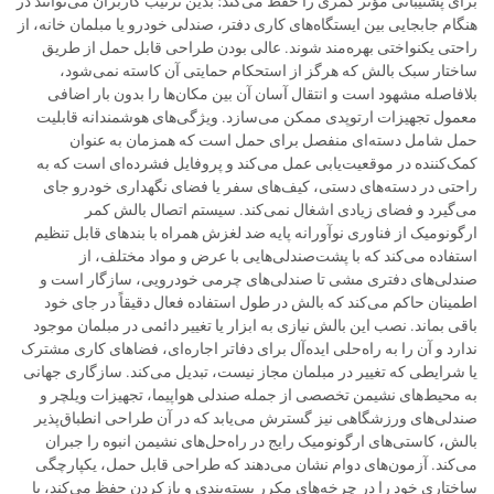
برای پشتیبانی مؤثر کمری را حفظ می‌کند؛ بدین ترتیب کاربران می‌توانند در
هنگام جابجایی بین ایستگاه‌های کاری دفتر، صندلی خودرو یا مبلمان خانه، از
راحتی یکنواختی بهره‌مند شوند. عالی بودن طراحی قابل حمل از طریق
ساختار سبک بالش که هرگز از استحکام حمایتی آن کاسته نمی‌شود،
بلافاصله مشهود است و انتقال آسان آن بین مکان‌ها را بدون بار اضافی
معمول تجهیزات ارتوپدی ممکن می‌سازد. ویژگی‌های هوشمندانه قابلیت
حمل شامل دسته‌ای منفصل برای حمل است که همزمان به عنوان
کمک‌کننده در موقعیت‌یابی عمل می‌کند و پروفایل فشرده‌ای است که به
راحتی در دسته‌های دستی، کیف‌های سفر یا فضای نگهداری خودرو جای
می‌گیرد و فضای زیادی اشغال نمی‌کند. سیستم اتصال بالش کمر
ارگونومیک از فناوری نوآورانه پایه ضد لغزش همراه با بند‌های قابل تنظیم
استفاده می‌کند که با پشت‌صندلی‌هایی با عرض و مواد مختلف، از
صندلی‌های دفتری مشی تا صندلی‌های چرمی خودرویی، سازگار است و
اطمینان حاکم می‌کند که بالش در طول استفاده فعال دقیقاً در جای خود
باقی بماند. نصب این بالش نیازی به ابزار یا تغییر دائمی در مبلمان موجود
ندارد و آن را به راه‌حلی ایده‌آل برای دفاتر اجاره‌ای، فضاهای کاری مشترک
یا شرایطی که تغییر در مبلمان مجاز نیست، تبدیل می‌کند. سازگاری جهانی
به محیط‌های نشیمن تخصصی از جمله صندلی هواپیما، تجهیزات ویلچر و
صندلی‌های ورزشگاهی نیز گسترش می‌یابد که در آن طراحی انطباق‌پذیر
بالش، کاستی‌های ارگونومیک رایج در راه‌حل‌های نشیمن انبوه را جبران
می‌کند. آزمون‌های دوام نشان می‌دهند که طراحی قابل حمل، یکپارچگی
ساختاری خود را در چرخه‌های مکرر بسته‌بندی و بازکردن حفظ می‌کند، با