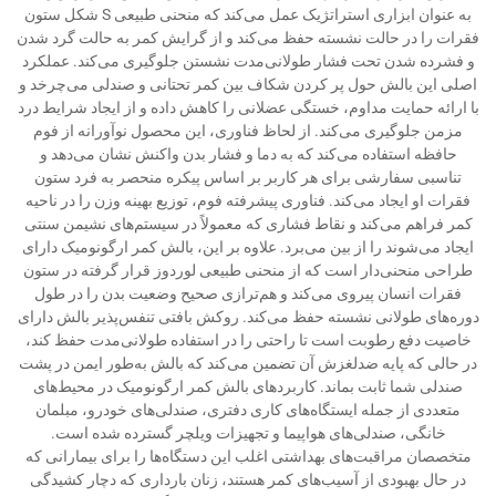
به عنوان ابزاری استراتژیک عمل می‌کند که منحنی طبیعی S شکل ستون
فقرات را در حالت نشسته حفظ می‌کند و از گرایش کمر به حالت گرد شدن
و فشرده شدن تحت فشار طولانی‌مدت نشستن جلوگیری می‌کند. عملکرد
اصلی این بالش حول پر کردن شکاف بین کمر تحتانی و صندلی می‌چرخد و
با ارائه حمایت مداوم، خستگی عضلانی را کاهش داده و از ایجاد شرایط درد
مزمن جلوگیری می‌کند. از لحاظ فناوری، این محصول نوآورانه از فوم
حافظه استفاده می‌کند که به دما و فشار بدن واکنش نشان می‌دهد و
تناسبی سفارشی برای هر کاربر بر اساس پیکره منحصر به فرد ستون
فقرات او ایجاد می‌کند. فناوری پیشرفته فوم، توزیع بهینه وزن را در ناحیه
کمر فراهم می‌کند و نقاط فشاری که معمولاً در سیستم‌های نشیمن سنتی
ایجاد می‌شوند را از بین می‌برد. علاوه بر این، بالش کمر ارگونومیک دارای
طراحی منحنی‌دار است که از منحنی طبیعی لوردوز قرار گرفته در ستون
فقرات انسان پیروی می‌کند و هم‌ترازی صحیح وضعیت بدن را در طول
دوره‌های طولانی نشسته حفظ می‌کند. روکش بافتی تنفس‌پذیر بالش دارای
خاصیت دفع رطوبت است تا راحتی را در استفاده طولانی‌مدت حفظ کند،
در حالی که پایه ضدلغزش آن تضمین می‌کند که بالش به‌طور ایمن در پشت
صندلی شما ثابت بماند. کاربردهای بالش کمر ارگونومیک در محیط‌های
متعددی از جمله ایستگاه‌های کاری دفتری، صندلی‌های خودرو، مبلمان
خانگی، صندلی‌های هواپیما و تجهیزات ویلچر گسترده شده است.
متخصصان مراقبت‌های بهداشتی اغلب این دستگاه‌ها را برای بیمارانی که
در حال بهبودی از آسیب‌های کمر هستند، زنان بارداری که دچار کشیدگی