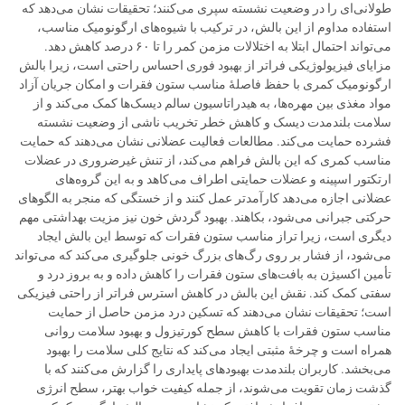
طولانی‌ای را در وضعیت نشسته سپری می‌کنند؛ تحقیقات نشان می‌دهد که
استفاده مداوم از این بالش، در ترکیب با شیوه‌های ارگونومیک مناسب،
می‌تواند احتمال ابتلا به اختلالات مزمن کمر را تا ۶۰ درصد کاهش دهد.
مزایای فیزیولوژیکی فراتر از بهبود فوری احساس راحتی است، زیرا بالش
ارگونومیک کمری با حفظ فاصلهٔ مناسب ستون فقرات و امکان جریان آزاد
مواد مغذی بین مهره‌ها، به هیدراتاسیون سالم دیسک‌ها کمک می‌کند و از
سلامت بلندمدت دیسک و کاهش خطر تخریب ناشی از وضعیت نشسته
فشرده حمایت می‌کند. مطالعات فعالیت عضلانی نشان می‌دهند که حمایت
مناسب کمری که این بالش فراهم می‌کند، از تنش غیرضروری در عضلات
ارتکتور اسپینه و عضلات حمایتی اطراف می‌کاهد و به این گروه‌های
عضلانی اجازه می‌دهد کارآمدتر عمل کنند و از خستگی که منجر به الگوهای
حرکتی جبرانی می‌شود، بکاهند. بهبود گردش خون نیز مزیت بهداشتی مهم
دیگری است، زیرا تراز مناسب ستون فقرات که توسط این بالش ایجاد
می‌شود، از فشار بر روی رگ‌های بزرگ خونی جلوگیری می‌کند که می‌تواند
تأمین اکسیژن به بافت‌های ستون فقرات را کاهش داده و به بروز درد و
سفتی کمک کند. نقش این بالش در کاهش استرس فراتر از راحتی فیزیکی
است؛ تحقیقات نشان می‌دهند که تسکین درد مزمن حاصل از حمایت
مناسب ستون فقرات با کاهش سطح کورتیزول و بهبود سلامت روانی
همراه است و چرخهٔ مثبتی ایجاد می‌کند که نتایج کلی سلامت را بهبود
می‌بخشد. کاربران بلندمدت بهبودهای پایداری را گزارش می‌کنند که با
گذشت زمان تقویت می‌شوند، از جمله کیفیت خواب بهتر، سطح انرژی