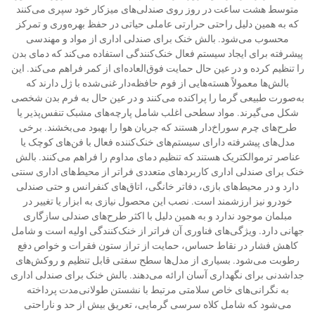
متوسط هشت ساعت در روز روی صندلی‌های میزکار خود سپری می‌کنند
که به همین دلیل راحتی حرارتی عاملی حیاتی در حفظ بهره‌وری و تمرکز
محسوب می‌شود. بالش خنک برای صندلی اداری از مواد و مهندسی
پیشرفته برای ایجاد سیستم فعال خنک‌کنندگی استفاده می‌کند که دمای بدن
را تنظیم کرده و در عین حال حمایت فوق‌العاده‌ای از کمر فراهم می‌کند. این
بالش‌ها معمولاً هسته‌هایی از فوم حافظه‌دار غنی‌شده با ژل دارند که
به‌صورت طبیعی گرما را پراکنده می‌کنند و در عین حال به فرم بدن شخصی
شکل می‌گیرند. مواد سطحی اغلب شامل پارچه‌های مشبک تنفس‌پذیر یا
طرح‌های چرم سوراخ‌دار هستند که جریان هوا را بهبود می‌بخشند. برخی
مدل‌های پیشرفته دارای سیستم‌های خنک‌کننده فعال با فن‌های کوچک یا
عناصر ترموالکتریک هستند که تنظیم دمای مداوم را فراهم می‌کنند. بالش
خنک برای صندلی اداری کاربردهای متعددی فراتر از محیط‌های اداری سنتی
دارد و در محیط‌های بازی، دفاتر خانگی، اتاق‌های کنفرانس و حتی صندلی
خودرو نیز ارزشمند است. نصب این محصول نیازی به ابزار یا تغییر در
مبلمان موجود ندارد و به همین دلیل با اکثر طرح‌های صندلی سازگاری
جهانی دارد. ویژگی‌های فناوری آن فراتر از خنک‌کنندگی اولیه است و شامل
کاهش فشار در نقاط حساس، حمایت از تراز ستون فقرات و خواص دفع
رطوبت می‌شود. بسیاری از مدل‌ها سطح سفتی قابل تنظیم و روکش‌های
جداشدنی برای نگهداری آسان ارائه می‌دهند. بالش خنک برای صندلی اداری
به نگرانی‌های خاص سلامتی مرتبط با نشستن طولانی‌مدت پرداخته
می‌شود که شامل کلاه سرسی گرمایی، تعریق بیش از حد و ناراحتی