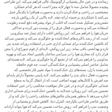
رسانده و در عین حال پشتیبانی ارگونومیک عالی فراهم می‌کند. این طراحی
پیچیده معمولاً شامل سه تا چهار لایه مجزا است که هر کدام عملکرد
مشخصی در راحتی و خنک‌کردن دارند و به‌صورت هم‌افزا با یکدیگر عمل
می‌کنند تا عملکردی برجسته ارائه دهند. لایه بالایی از یک روکش پارچه
تنفس‌پذیر تشکیل شده است که اغلب از مواد پیشرفته دفع کننده رطوبت
استفاده می‌کند و به‌صورت فعال عرق را از پوست دور کرده و حداکثر
جریان هوا را فراهم می‌کند. این روکش اغلب دارای تیمار ضد میکروبی
است که از رشد باکتری‌های ایجادکننده بو جلوگیری می‌کند و تضمین می‌کند
که بالشین خنک‌کننده برای صندلی اداری حتی در استفاده روزانه شدید نیز
تازه و بهداشتی باقی بماند. زیر این روکش، لایه‌ای از فوم سوراخ‌دار یا مش
قرار دارد که مجاری هوا را در سراسر ساختار بالشین ایجاد می‌کند و تهویه
مداومی را فراهم می‌کند که از تجمع گرما جلوگیری می‌کند. لایه هسته‌ای
شامل عناصر اصلی پشتیبانی و خنک‌کنندگی است، چه فوم حافظه
غنی‌شده با ژل، بسته‌های ژل خنک‌کننده یا مواد تغییر فاز تخصصی که
به‌صورت فعال دمای بدن را تنظیم می‌کنند. لایه پایینی معمولاً دارای پایه‌ای
ضد لغزش با کانال‌های تهویه اضافی است که از انتقال گرما به سطح
صندلی جلوگیری کرده و در عین حال موقعیت محکمی را در حین استفاده
تضمین می‌کند. این رویکرد چندلایه به بالشین خنک‌کننده برای صندلی اداری
اجازه می‌دهد تا به‌طور همزمان چالش‌های مختلف راحتی را حل کند و از
طریق عناصر طراحی یکپارچه، کنترل دما، کاهش فشار و پشتیبانی از
وضعیت بدن را فراهم کند. روش ساخت تضمین می‌کند که هوا بتواند آزادانه
از تمام لایه‌ها عبور کند و اثر دودکشی ایجاد شود که هواي گرم را از بدن دور