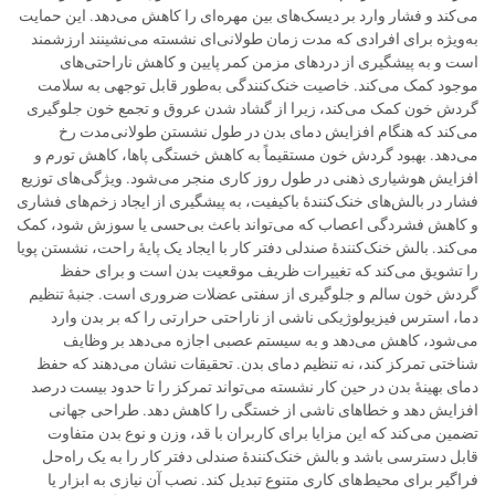
می‌کند و فشار وارد بر دیسک‌های بین مهره‌ای را کاهش می‌دهد. این حمایت
به‌ویژه برای افرادی که مدت زمان طولانی‌ای نشسته می‌نشینند ارزشمند
است و به پیشگیری از دردهای مزمن کمر پایین و کاهش ناراحتی‌های
موجود کمک می‌کند. خاصیت خنک‌کنندگی به‌طور قابل توجهی به سلامت
گردش خون کمک می‌کند، زیرا از گشاد شدن عروق و تجمع خون جلوگیری
می‌کند که هنگام افزایش دمای بدن در طول نشستن طولانی‌مدت رخ
می‌دهد. بهبود گردش خون مستقیماً به کاهش خستگی پاها، کاهش تورم و
افزایش هوشیاری ذهنی در طول روز کاری منجر می‌شود. ویژگی‌های توزیع
فشار در بالش‌های خنک‌کنندهٔ باکیفیت، به پیشگیری از ایجاد زخم‌های فشاری
و کاهش فشردگی اعصاب که می‌تواند باعث بی‌حسی یا سوزش شود، کمک
می‌کند. بالش خنک‌کنندهٔ صندلی دفتر کار با ایجاد یک پایهٔ راحت، نشستن پویا
را تشویق می‌کند که تغییرات ظریف موقعیت بدن است و برای حفظ
گردش خون سالم و جلوگیری از سفتی عضلات ضروری است. جنبهٔ تنظیم
دما، استرس فیزیولوژیکی ناشی از ناراحتی حرارتی را که بر بدن وارد
می‌شود، کاهش می‌دهد و به سیستم عصبی اجازه می‌دهد بر وظایف
شناختی تمرکز کند، نه تنظیم دمای بدن. تحقیقات نشان می‌دهند که حفظ
دمای بهینهٔ بدن در حین کار نشسته می‌تواند تمرکز را تا حدود بیست درصد
افزایش دهد و خطاهای ناشی از خستگی را کاهش دهد. طراحی جهانی
تضمین می‌کند که این مزایا برای کاربران با قد، وزن و نوع بدن متفاوت
قابل دسترسی باشد و بالش خنک‌کنندهٔ صندلی دفتر کار را به یک راه‌حل
فراگیر برای محیط‌های کاری متنوع تبدیل کند. نصب آن نیازی به ابزار یا