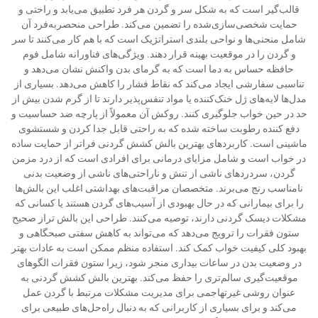
قالب‌گیر است که به شکل سر و گردن هر فرد تطبیق می‌یابد و راحتی و
حمایت شخصی‌سازی‌شده را تضمین می‌کند. طراحی منحصربه‌فرد آن
شامل منحنی‌ها و نواحی بلندی استراتژیک است که با هم کار می‌کنند تا سر
و گردن را در موقعیت بهینه قرار دهند. ویژگی‌های فناورانه شامل فوم
حافظه حساس به دما است که به گرمای بدن واکنش نشان می‌دهد و
تناسبی سفارشی ایجاد می‌کند که نقاط فشار را کاهش می‌دهد. بسیاری از
مدل‌ها لایه‌های ژل خنک‌کننده یا مواد تنفس‌پذیر دارند تا از گرم شدن بیش از
حد در حین خواب جلوگیری کنند. روکش آن معمولاً از پارچه ضد حساسیت و
دفع کننده رطوبت ساخته شده که به راحتی قابل جدا کردن و شستشوی
ماشینی است. کاربردهای بهترین بالش کشش گردنی فراتر از حمایت ساده
در خواب است و شامل مزایای درمانی برای افرادی است که از درد مزمن
گردن، سردردهای ناشی از تنش و ناراحتی‌های ناشی از وضعیت بدنی
نامناسب رنج می‌برند. متخصصان مراقبت‌های بهداشتی اغلب این بالش‌ها
را برای بیمارانی که در حال بهبودی از آسیب‌های گردن هستند یا کسانی که
مشکلات دیسک گردنی دارند، توصیه می‌کنند. طراحی این بالش تراز صحیح
ستون فقرات را ترویج می‌دهد که می‌تواند به کاهش سفتی صبحگاهی و
بهبود کلی کیفیت خواب کمک کند. استفاده منظم ممکن است به عادات بهتر
در وضعیت بدن در ساعات بیداری منجر شود، زیرا ستون فقرات الگوهای
موقعیت‌گیری سالم‌تری را حفظ می‌کند. بهترین بالش کشش گردنی به
عنوان روشی غیرتهاجمی برای مدیریت مشکلات مرتبط با گردن عمل
می‌کند و برای بسیاری از کاربرانی که به دنبال راه‌حل‌های طبیعی برای