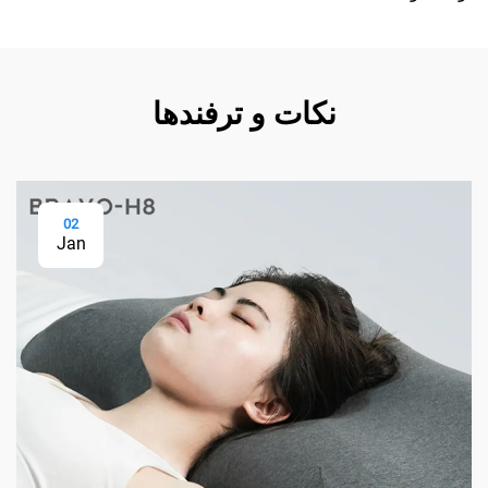
نکات و ترفندها
02
Jan