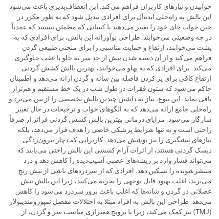
خوابیدن و نیازهای کاربران فراهم می‌کند. این انعطاف‌پذیری باعث می‌شود
این بالش به راه‌حلی ایده‌آل برای افرادی تبدیل شود که به طور مکرر در
حین خواب جای خود را تغییر می‌دهند یا کسانی که مطمئن نیستند که عمدتاً
در چه وضعیتی می‌خوابند. طراحی نوآورانه این بالش، برای افرادی که به
پشت می‌خوابند، ارتفاع و حمایت مناسبی را برای منحنی طبیعی گردن
فراهم می‌کند و از آن دسته شدن بیش از حد سر به جلو یا عقب جلوگیری
می‌کند. برای افرادی که به پهلو می‌خوابند، بهترین بالش کشش گردنی
ارتفاع کافی برای پر کردن فاصله بین شانه و گردن ارائه می‌دهد و اطمینان
حاکم می‌شود که ستون فقرات در طول شب در یک خط مستقیم و هم‌تراز
باقی بماند. این تنوع، نیاز به داشتن چندین بالش تخصصی را از بین می‌برد و
راه‌حلی جامع ارائه می‌دهد که به الگوهای خواب و ترجیحات در حال تغییر
سازگار می‌شود. مزایای درمانی بهترین بالش کشش گردنی فراتر از صرفاً
راحتی است و نه تنها شرایط پزشکی خاصی را هدف قرار می‌دهد، بلکه
نیازهای پیشگیری را نیز پوشش می‌دهد. کاربرانی که دچار بیرون‌زدگی
دیسک گردنی هستند، از اثرات آرام کششی این بالش راحتی می‌یابند که
می‌تواند فشار وارد بر ریشه‌های عصبی آسیب‌دیده را کاهش دهد و درد
منتشرشونده را تسکین دهد. افرادی که از سردردهای ناشی از تنش رنج
می‌برند، اغلب بهبود قابل توجهی را تجربه می‌کنند، زیرا این بالش تنش
عضلانی در گردن و شانه‌ها که اغلب باعث بروز سردرد می‌شود را کاهش
می‌دهد. طراحی این بالش به افراد مبتلا به اختلالات مفصل تمپورومندیبولار
(TMJ) نیز کمک می‌کند، زیرا با ترویج همترازی مناسب سر و گردن، از