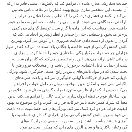
حمایت سفارشی‌سازی‌شده‌ای فراهم کند که بالش‌های سنتی قادر به ارائه
آن نیستند. این شخصی‌سازی توزیع بهینه فشار را در نقاط تماس تضمین
می‌کند و لکه‌های فشاری دردناکی را که اغلب باعث اختلال در خواب و
ناراحتی صبحگاهی می‌شوند، از بین می‌برد. ماهیت حساس به دما در فوم
حافظه بدین معناست که این ماده با گرم شدن توسط گرمای بدن کمی
نرم‌تر می‌شود و سطحی حتی راحت‌تر و انطباق‌پذیرتر ایجاد می‌کند که
گردن را بدون از دست دادن حمایت ضروری، در آغوش می‌گیرد. بهترین
بالش کشش گردنی از فوم حافظه با چگالی بالا استفاده می‌کند که در طول
هزاران چرخه خواب، یکپارچگی ساختاری خود را حفظ کرده و مزایای
درمانی ثابتی ارائه می‌دهد. این دوام تضمین می‌کند که کاربران شب به
شب از حمایت قابل اعتمادی برخوردار باشند و از مشکلات فرو رفتن یا
تخت شدن که در مواد بالش‌های پایین‌تر رایج است، جلوگیری شود. ویژگی
بازیابی کند فوم از حرکات ناگهانی جلوگیری می‌کند و باعث ضربه‌های
ناگهانی نمی‌شود و امکان تغییر موقعیت روان در طول خواب را فراهم
می‌کند، بدون اینکه تراز ظریف ستون فقرات گردنی مختل شود. علاوه بر
این، ساختار فوم حافظه ایزوله‌سازی حرکت عالی را فراهم می‌کند، بدین
معنا که شرکا کمتر تحت تأثیر حرکات قرار می‌گیرند و این موضوع به بهبود
کیفیت خواب هر دو فرد کمک می‌کند. ویژگی‌های ضد حساسیت ماده باعث
می‌شود بهترین بالش کشش گردنی برای افرادی که دارای حساسیت یا
آلرژی هستند مناسب باشد، زیرا به‌صورت طبیعی در برابر کنه‌های
گردوغبار، باکتری‌ها و سایر آلرژن‌های رایج که ممکن است در مواد