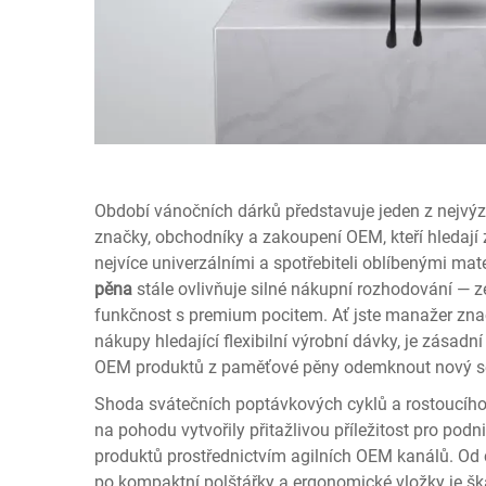
Období vánočních dárků představuje jeden z nejvý
značky, obchodníky a zakoupení OEM, kteří hledají 
nejvíce univerzálními a spotřebiteli oblíbenými mate
pěna
stále ovlivňuje silné nákupní rozhodování — 
funkčnost s premium pocitem. Ať jste manažer zna
nákupy hledající flexibilní výrobní dávky, je zása
OEM produktů z paměťové pěny odemknout nový se
Shoda svátečních poptávkových cyklů a rostoucíh
na pohodu vytvořily přitažlivou příležitost pro pod
produktů prostřednictvím agilních OEM kanálů. Od c
po kompaktní polštářky a ergonomické vložky je š