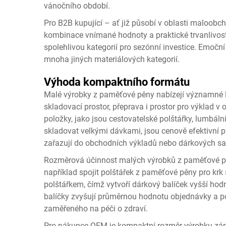
vánočního období.
Pro B2B kupující – ať již působí v oblasti maloobc
kombinace vnímané hodnoty a praktické trvanlivos
spolehlivou kategorií pro sezónní investice. Emočn
mnoha jiných materiálových kategorií.
Výhoda kompaktního formátu
Malé výrobky z paměťové pěny nabízejí významné l
skladovací prostor, přeprava i prostor pro výkla
položky, jako jsou cestovatelské polštářky, lumbáln
skladovat velkými dávkami, jsou cenově efektivní 
zařazují do obchodních výkladů nebo dárkových sa
Rozměrová účinnost malých výrobků z paměťové pěn
například spojit polštářek z paměťové pěny pro 
polštářkem, čímž vytvoří dárkový balíček vyšší hodn
balíčky zvyšují průměrnou hodnotu objednávky a po
zaměřeného na péči o zdraví.
Pro nákupce OEM je kompaktní rozměr výrobku záro