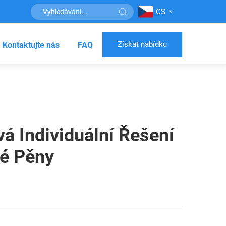
CS
Získat nabídku
Kontaktujte nás
FAQ
á Individuální Řešení
é Pěny