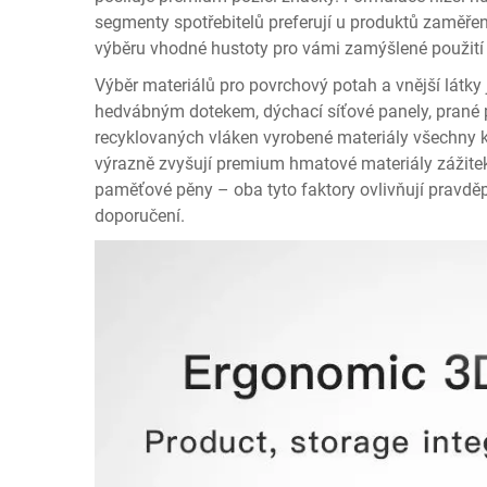
segmenty spotřebitelů preferují u produktů zaměře
výběru vhodné hustoty pro vámi zamýšlené použití
Výběr materiálů pro povrchový potah a vnější látky 
hedvábným dotekem, dýchací síťové panely, prané p
recyklovaných vláken vyrobené materiály všechny 
výrazně zvyšují premium hmatové materiály zážite
paměťové pěny – oba tyto faktory ovlivňují pravděp
doporučení.