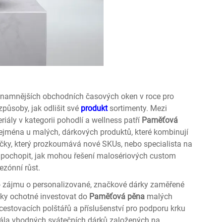
znamnějších obchodních časových oken v roce pro
způsoby, jak odlišit své
produkt
sortimenty. Mezi
riály v kategorii pohodlí a wellness patří
Paměťová
zejména u malých, dárkových produktů, které kombinují
čky, který prozkoumává nové SKUs, nebo specialista na
dní pochopit, jak mohou řešení malosériových custom
zónní růst.
o zájmu o personalizované, značkové dárky zaměřené
niky ochotné investovat do
Paměťová pěna
malých
estovacích polštářů a příslušenství pro podporu krku
kála vhodných svátečních dárků založených na