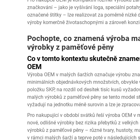
značkování – jako je vyšívání loga, speciální pota
označené štítky – lze realizovat za poměrně nízké d
výroby komerčně životaschopnými a zároveň konzis
Pochopte, co znamená výroba mal
výrobky z paměťové pěny
Co v tomto kontextu skutečně znamen
OEM
Výroba OEM v malých šaržích označuje výrobu zna
minimálních objednávkových množstvích, obvykle v 
položku SKP, na rozdíl od desítek tisíc kusů vyža
malých výrobků z paměťové pěny se tento model st
vyžadují na jednotku méně surovin a lze je zpracov
Pro nakupující v období svátků řeší výroba OEM v 
nové, odlišné výrobky bez rizika přebytků z velkýc
výrobků z paměťové pěny – různé tvary, hustoty, m
v rámci malých šarží a teprve poté v následujících 