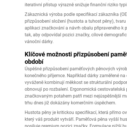
iterativní přístup výrazně snižuje finanční riziko t
Zákaznická výroba podle specifikací zákazníka (O
přizpůsobení složení (hustota a tuhost pěny), tvar
aplikaci značkování a návrh obalu připraveného k pr
tak, aby odpovídal pozici značky, cílové demografi
vánoční dárky.
Klíčové možnosti přizpůsobení pamě
období
Úspěšné přizpůsobení paměťových pěnových výrob
konečného příjemce. Například dárky zaměřené na 
vyváženě kombinují měkkost se strukturální podporou
obnovují po rozbalení. Ergonomická cestovatelská p
značkovaným potahem patří mezi nejúspěšnější ma
trhu dnes již dokázány komerčním úspěchem.
Hustota pěny je kritickou specifikací, která přímo o
který váš produkt vytváří. Paměťová pěna vyšší hus
posiluje premium pozici značky. Formulace nižší hus