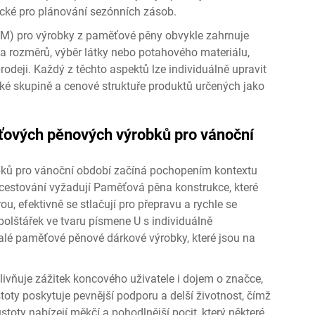
ypické pro plánování sezónních zásob.
EM) pro výrobky z paměťové pěny obvykle zahrnuje
u a rozměrů, výběr látky nebo potahového materiálu,
odeji. Každý z těchto aspektů lze individuálně upravit
cké skupině a cenové struktuře produktů určených jako
ťových pěnových výrobků pro vánoční
ků pro vánoční období začíná pochopením kontextu
cestování vyžadují
Paměťová pěna
konstrukce, které
, efektivně se stlačují pro přepravu a rychle se
olštářek ve tvaru písmene U s individuálně
lé paměťové pěnové dárkové výrobky, které jsou na
vlivňuje zážitek koncového uživatele i dojem o značce,
toty poskytuje pevnější podporu a delší životnost, čímž
toty nabízejí měkčí a pohodlnější pocit, který některé