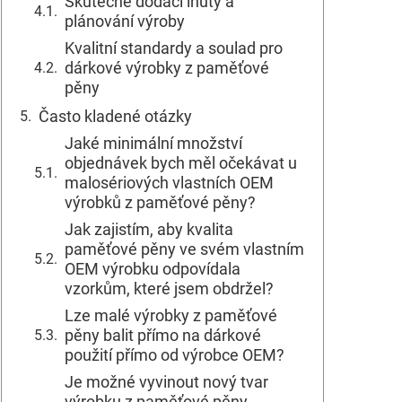
Skutečné dodací lhůty a
plánování výroby
Kvalitní standardy a soulad pro
dárkové výrobky z paměťové
pěny
Často kladené otázky
Jaké minimální množství
objednávek bych měl očekávat u
malosériových vlastních OEM
výrobků z paměťové pěny?
Jak zajistím, aby kvalita
paměťové pěny ve svém vlastním
OEM výrobku odpovídala
vzorkům, které jsem obdržel?
Lze malé výrobky z paměťové
pěny balit přímo na dárkové
použití přímo od výrobce OEM?
Je možné vyvinout nový tvar
výrobku z paměťové pěny