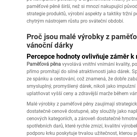
paměťové pěně širší, než si mnozí nakupující půvo
strategie produktů, výrobní aspekty a taktiky tržní
chytrým nástrojem růstu pro sváteční období.
Proč jsou malé výrobky z paměťo
vánoční dárky
Percepce hodnoty ovlivňuje záměr k
Paměťová pěna
vyvolává vnitřní vnímání kvality, p
přímo promítají do silné atraktivnosti jako dárek. 
ze spánku a cestování, což znamená, že dobře zab
smysluplný, promyšlený dárek, nikoli jako impulz
uplatňovat vyšší ceny a zdravější marže během vá
Malé výrobky z paměťové pěny zaujímají strategick
dostatečně cenově dostupné, aby sloužily jako na
cenových kategoriích, a zároveň dostatečně hmotné
spotřebních darů, které rychle zmizí, kvalitní výro
podporu krku poskytuje trvalou užitečnost, kterou 