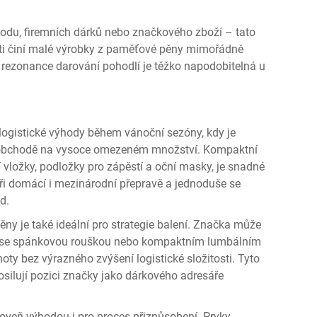
hodu, firemních dárků nebo značkového zboží – tato
ti činí malé výrobky z paměťové pěny mimořádně
í rezonance darování pohodlí je těžko napodobitelná u
ogistické výhody během vánoční sezóny, kdy je
d v obchodě na vysoce omezeném množství. Kompaktní
í vložky, podložky pro zápěstí a oční masky, je snadné
při domácí i mezinárodní přepravě a jednoduše se
d.
y je také ideální pro strategie balení. Značka může
krk se spánkovou rouškou nebo kompaktním lumbálním
oty bez výrazného zvýšení logistické složitosti. Tyto
silují pozici značky jako dárkového adresáře
veň výhodou i pro proces přizpůsobení. Prvky