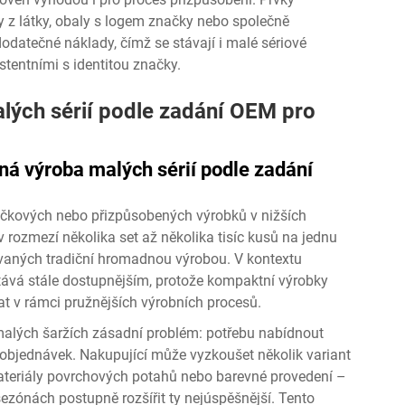
hy z látky, obaly s logem značky nebo společně
odatečné náklady, čímž se stávají i malé sériové
tentními s identitou značky.
ých sérií podle zadání OEM pro
á výroba malých sérií podle zadání
čkových nebo přizpůsobených výrobků v nižších
rozmezí několika set až několika tisíc kusů na jednu
dovaných tradiční hromadnou výrobou. V kontextu
ává stále dostupnějším, protože kompaktní výrobky
at v rámci pružnějších výrobních procesů.
malých šaržích zásadní problém: potřebu nabídnout
h objednávek. Nakupující může vyzkoušet několik variant
ateriály povrchových potahů nebo barevné provedení –
sezónách postupně rozšířit ty nejúspěšnější. Tento