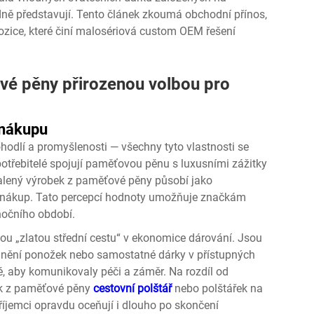
dně představují. Tento článek zkoumá obchodní přínos,
 pozice, které činí malosériová custom OEM řešení
vé pěny přirozenou volbou pro
 nákupu
ohodlí a promyšlenosti — všechny tyto vlastnosti se
Spotřebitelé spojují paměťovou pěnu s luxusními zážitky
alený výrobek z paměťové pěny působí jako
ní nákup. Tato percepcí hodnoty umožňuje značkám
nočního období.
ou „zlatou střední cestu“ v ekonomice dárování. Jsou
plnění ponožek nebo samostatné dárky v přístupných
, aby komunikovaly péči a záměr. Na rozdíl od
bek z paměťové pěny
cestovní polštář
nebo polštářek na
příjemci opravdu oceňují i dlouho po skončení