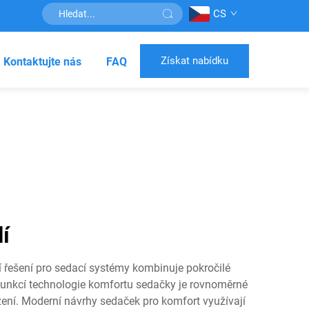
CS
Získat nabídku
Kontaktujte nás
FAQ
í
í řešení pro sedací systémy kombinuje pokročilé
 funkcí technologie komfortu sedačky je rovnoměrné
zení. Moderní návrhy sedaček pro komfort využívají