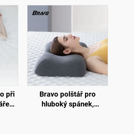
o při
Bravo polštář pro
tářek
hluboký spánek,
eř,
patentovaný
e,
ergonomický tvarovaný
design pro spáče na