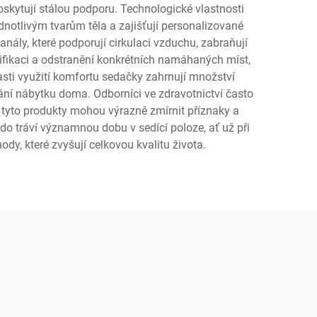
skytují stálou podporu. Technologické vlastnosti
dnotlivým tvarům těla a zajišťují personalizované
nály, které podporují cirkulaci vzduchu, zabraňují
tifikaci a odstranění konkrétních namáhaných míst,
sti využití komfortu sedačky zahrnují množství
dání nábytku doma. Odborníci ve zdravotnictví často
 tyto produkty mohou výrazně zmírnit příznaky a
o tráví významnou dobu v sedící poloze, ať už při
dy, které zvyšují celkovou kvalitu života.