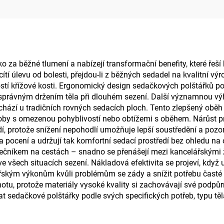
bederní oblasti,
podložka B11
 za běžné tlumení a nabízejí transformační benefity, které řeš
tí úlevu od bolesti, přejdou-li z běžných sedadel na kvalitní výro
vostí křížové kosti. Ergonomický design sedačkových polštářků po
správným držením těla při dlouhém sezení. Další významnou vý
ochází u tradičních rovných sedacích ploch. Tento zlepšený oběh
soby s omezenou pohyblivostí nebo obtížemi s oběhem. Nárůst pr
í, protože snížení nepohodlí umožňuje lepší soustředění a pozor
 pocení a udržují tak komfortní sedací prostředí bez ohledu na
lečníkem na cestách – snadno se přenášejí mezi kancelářskými ž
 všech situacích sezení. Nákladová efektivita se projeví, když uži
ským výkonům kvůli problémům se zády a snížit potřebu časté 
u, protože materiály vysoké kvality si zachovávají své podpůrné
 sedačkové polštářky podle svých specifických potřeb, typu těla