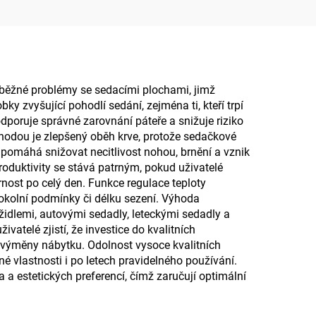
boku, ortopedický krční
polštář z paměťové
pěny, polštář H8
í běžné problémy se sedacími plochami, jimž
bky zvyšující pohodlí sedání, zejména ti, kteří trpí
dporuje správné zarovnání páteře a snižuje riziko
hodou je zlepšený oběh krve, protože sedačkové
 pomáhá snižovat necitlivost nohou, brnění a vznik
oduktivity se stává patrným, pokud uživatelé
nost po celý den. Funkce regulace teploty
 okolní podmínky či délku sezení. Výhoda
idlemi, autovými sedadly, leteckými sedadly a
vatelé zjistí, že investice do kvalitních
výměny nábytku. Odolnost vysoce kvalitních
 vlastnosti i po letech pravidelného používání.
 a estetických preferencí, čímž zaručují optimální