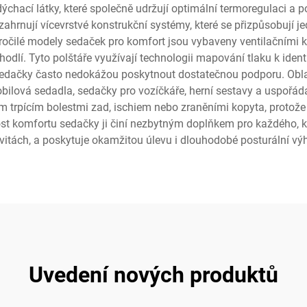
hací látky, které společně udržují optimální termoregulaci a po
ahrnují vícevrstvé konstrukční systémy, které se přizpůsobují je
kročilé modely sedaček pro komfort jsou vybaveny ventilačními ka
hodlí. Tyto polštáře využívají technologii mapování tlaku k iden
 sedačky často nedokážou poskytnout dostatečnou podporu. Obla
obilová sedadla, sedačky pro vozíčkáře, herní sestavy a uspořá
m trpícím bolestmi zad, ischiem nebo zraněními kopyta, protože
st komfortu sedačky ji činí nezbytným doplňkem pro každého, kd
itách, a poskytuje okamžitou úlevu i dlouhodobé posturální výho
Uvedení nových produktů