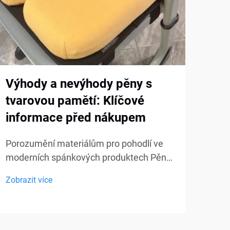
Výhody a nevýhody pěny s
Jak
tvarovou pamětí: Klíčové
dod
informace před nákupem
pam
sta
Porozumění materiálům pro pohodlí ve
moderních spánkových produktech Pěna
Vytv
s tvarovou pamětí se během posledních
komf
Zobrazit více
desetiletí stala jedním z
nové
Zobra
nejdiskutovanějších materiálů v
s po
matracích, polštářích a sedacích
prod
produktech. Její jedinečné vlastnosti
nejd