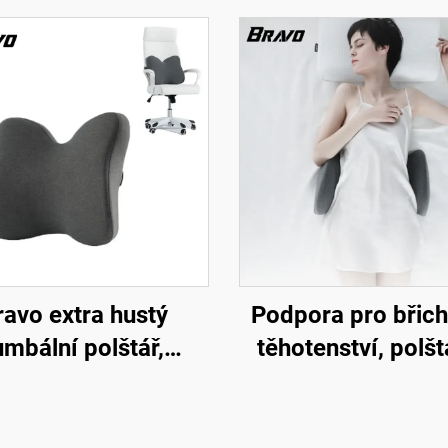
ravo extra hustý
Podpora pro břich
umbální polštář,
těhotenství, polš
patentovaný
pro bederní pát
gonomický pevný
polštář pro lož
štář pro podporu
podložka W2