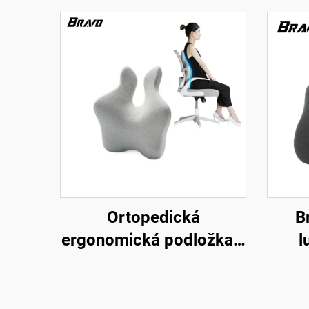
Ortopedická
B
ergonomická podložka z
l
paměťové pěny pro
bederní páteř, pletená
er
polštářková podložka do
pol