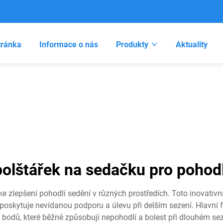
tránka
Informace o nás
Produkty
Aktuality
polštářek na sedačku pro pohodl
ke zlepšení pohodlí sedění v různých prostředích. Toto inovativn
poskytuje nevídanou podporu a úlevu při delším sezení. Hlavní
h bodů, které běžně způsobují nepohodlí a bolest při dlouhém se