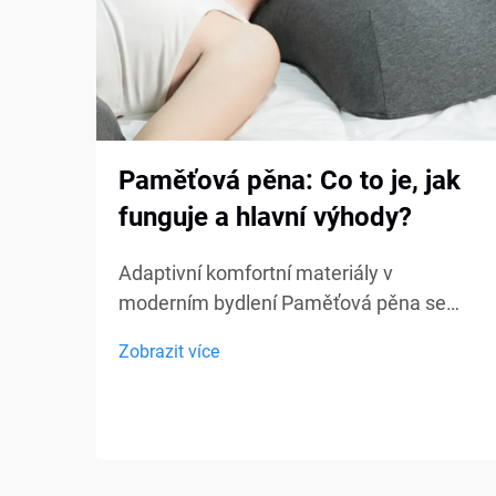
Paměťová pěna: Co to je, jak
funguje a hlavní výhody?
Adaptivní komfortní materiály v
moderním bydlení Paměťová pěna se
stala jedním z nejvíce diskutovaných
Zobrazit více
komfortních materiálů v oblasti ložení,
nábytku a osobní podpory. Od matraců a
polštářů po sedací polštářky a lékařské
pomůcky, paměťová pěna...