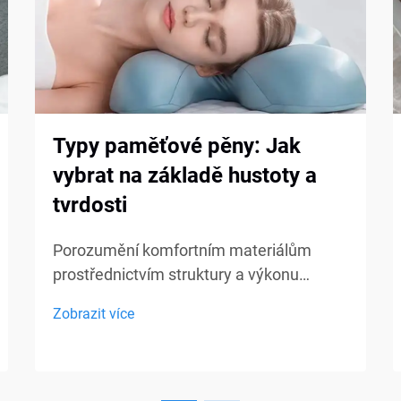
Typy paměťové pěny: Jak
vybrat na základě hustoty a
tvrdosti
Porozumění komfortním materiálům
prostřednictvím struktury a výkonu
Paměťová pěna je široce používána v
Zobrazit více
matracích, polštářích, pol cushionsech a
sedacích produktech, přesto mnoho
kupujících stále pociťuje nejistotu při
výběru správného typu. Hustota a tvrdost