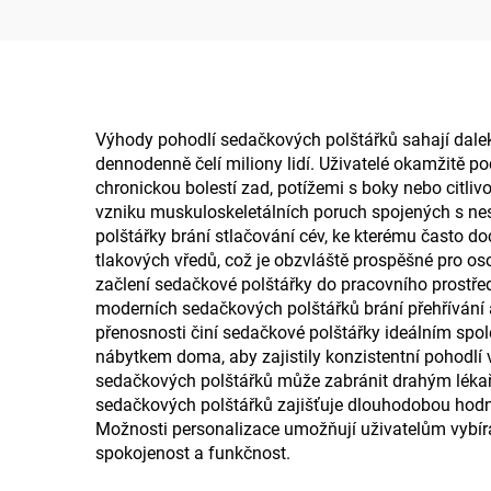
kanceláře a auta,
podložka B2
Výhody pohodlí sedačkových polštářků sahají daleko
dennodenně čelí miliony lidí. Uživatelé okamžitě pocí
chronickou bolestí zad, potížemi s boky nebo citli
vzniku muskuloskeletálních poruch spojených s ne
polštářky brání stlačování cév, ke kterému často d
tlakových vředů, což je obzvláště prospěšné pro o
začlení sedačkové polštářky do pracovního prostřed
moderních sedačkových polštářků brání přehřívání a
přenosnosti činí sedačkové polštářky ideálním spo
nábytkem doma, aby zajistily konzistentní pohodlí ve
sedačkových polštářků může zabránit drahým lékař
sedačkových polštářků zajišťuje dlouhodobou hodnot
Možnosti personalizace umožňují uživatelům vybírat
spokojenost a funkčnost.