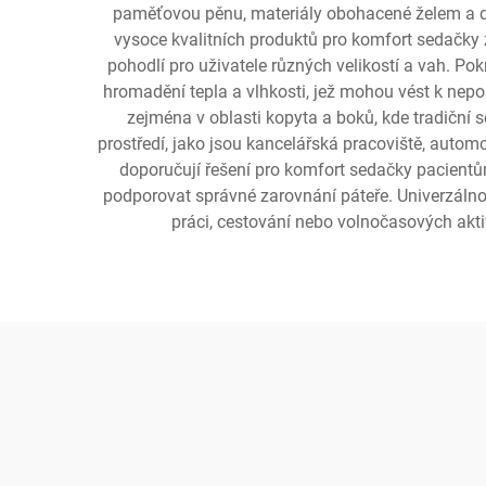
paměťovou pěnu, materiály obohacené želem a dýc
vysoce kvalitních produktů pro komfort sedačky z
pohodlí pro uživatele různých velikostí a vah. Po
hromadění tepla a vlhkosti, jež mohou vést k nepo
zejména v oblasti kopyta a boků, kde tradiční
prostředí, jako jsou kancelářská pracoviště, autom
doporučují řešení pro komfort sedačky pacientů
podporovat správné zarovnání páteře. Univerzálno
práci, cestování nebo volnočasových aktiv