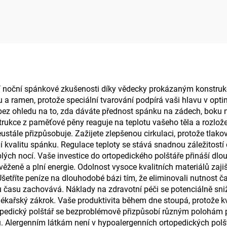
ortopedické
z paměťové pěny
gonomické sedací
kopytní kost
olštářky, sedací
podložka S3
í noční spánkové zkušenosti díky vědecky prokázaným konstrukč
a ramen, protože speciální tvarování podpírá vaši hlavu v optimá
bez ohledu na to, zda dáváte přednost spánku na zádech, boku n
strukce z paměťové pěny reaguje na teplotu vašeho těla a rozlož
stále přizpůsobuje. Zažijete zlepšenou cirkulaci, protože tlak
ují kvalitu spánku. Regulace teploty se stává snadnou záležitost
ých nocí. Vaše investice do ortopedického polštáře přináší dl
svěženě a plní energie. Odolnost vysoce kvalitních materiálů zaj
šetříte peníze na dlouhodobé bázi tím, že eliminovali nutnost č
 času zachovává. Náklady na zdravotní péči se potenciálně sniž
lékařský zákrok. Vaše produktivita během dne stoupá, protože kv
edický polštář se bezproblémově přizpůsobí různým polohám při
. Alergenním látkám není v hypoalergenních ortopedických polštá