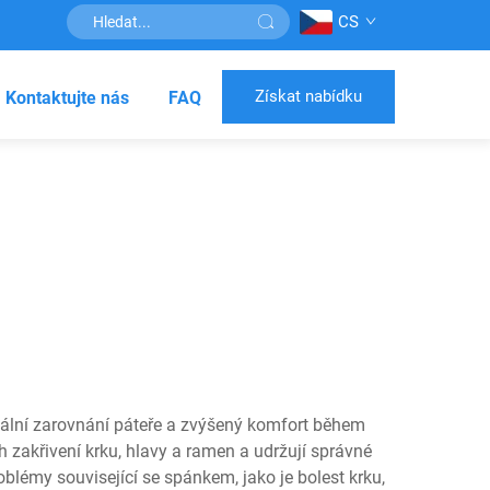
CS
Získat nabídku
Kontaktujte nás
FAQ
imální zarovnání páteře a zvýšený komfort během
 zakřivení krku, hlavy a ramen a udržují správné
blémy související se spánkem, jako je bolest krku,