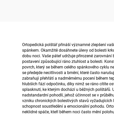
spáče na boku,
těhotenský polštář,
er
tělový polštář BP-2
p
Ortopedická polštář přináší významné zlepšení vaš
spánkem. Okamžitě dosáhnete úlevy od bolesti krku 
dobu noci. Vaše páteř udržuje přirozené zarovnání 
postavení způsobující ráno ztuhlost a bolesti. Kon
povrch, který se během celého spánkového cyklu neu
se předejde necitlivosti a brnění, které často naruš
zabraňují přehřátí a nadměrnému pocení během tepl
hlubších fází odpočinku, díky nimž se ráno cítíte o
splasknutí, ke kterým dochází u běžných polštářů. U
nadstandardní pohodlí, jehož účinnost se v průběhu
vzniku chronických bolestivých stavů vyžadujících 
schopnost soustředění a emocionální pohodu. Ortop
neklidné spáče, kteří během noci často mění polohu