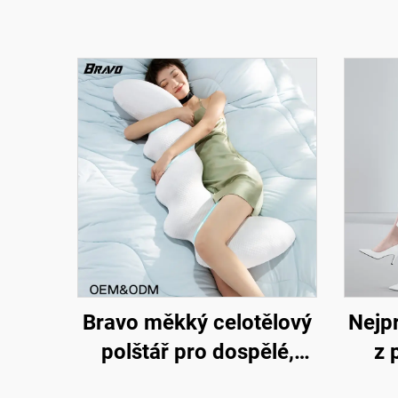
Bravo měkký celotělový
Nejp
polštář pro dospělé,
z 
velký vložený polštář pro
tl