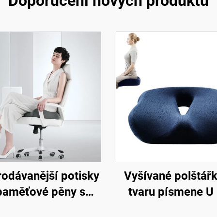
Doporučení nových produktů
rodávanější potisky
Vyšívané polštářk
paměťové pěny s
tvaru písmene U
akovou nápravou,
kancelář, sedací p