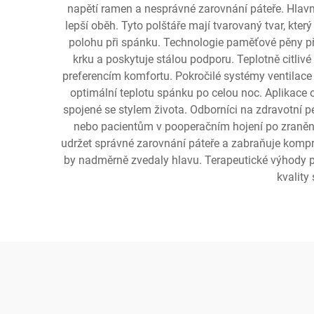
napětí ramen a nesprávné zarovnání páteře. Hlavní
lepší oběh. Tyto polštáře mají tvarovaný tvar, kte
polohu při spánku. Technologie paměťové pěny před
krku a poskytuje stálou podporu. Teplotně citlivé
preferencím komfortu. Pokročilé systémy ventilace 
optimální teplotu spánku po celou noc. Aplikace o
spojené se stylem života. Odborníci na zdravotní p
nebo pacientům v pooperačním hojení po zranění 
udržet správné zarovnání páteře a zabraňuje kompres
by nadměrně zvedaly hlavu. Terapeutické výhody pou
kvality