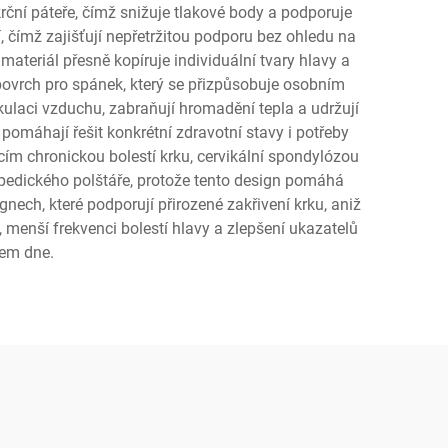
rční páteře, čímž snižuje tlakové body a podporuje
, čímž zajišťují nepřetržitou podporu bez ohledu na
ateriál přesně kopíruje individuální tvary hlavy a
ý povrch pro spánek, který se přizpůsobuje osobním
kulaci vzduchu, zabraňují hromadění tepla a udržují
pomáhají řešit konkrétní zdravotní stavy i potřeby
cím chronickou bolestí krku, cervikální spondylózou
opedického polštáře, protože tento design pomáhá
nech, které podporují přirozené zakřivení krku, aniž
 menší frekvenci bolestí hlavy a zlepšení ukazatelů
hem dne.