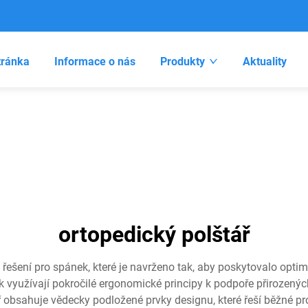
tránka
Informace o nás
Produkty
Aktuality
ortopedický polštář
 řešení pro spánek, které je navrženo tak, aby poskytovalo opt
 využívají pokročilé ergonomické principy k podpoře přirozených
 obsahuje vědecky podložené prvky designu, které řeší běžné pro