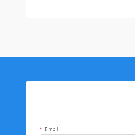
polštářů po sedací polštářky a lékařské
pomůcky, paměťová pěna...
E-mail