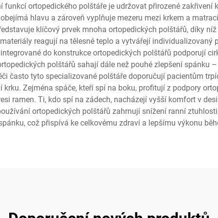
 funkcí ortopedického polštáře je udržovat přirozené zakřivení k
rý obejímá hlavu a zároveň vyplňuje mezeru mezi krkem a matrací
stavuje klíčový prvek mnoha ortopedických polštářů, díky níž m
 materiály reagují na tělesné teplo a vytvářejí individualizovan
integrované do konstrukce ortopedických polštářů podporují cir
rtopedických polštářů sahají dále než pouhé zlepšení spánku – 
éči často tyto specializované polštáře doporučují pacientům trpí
krku. Zejména spáče, kteří spí na boku, profitují z podpory ort
i ramen. Ti, kdo spí na zádech, nacházejí vyšší komfort v desig
žívání ortopedických polštářů zahrnují snížení ranní ztuhlosti,
 spánku, což přispívá ke celkovému zdraví a lepšímu výkonu bě