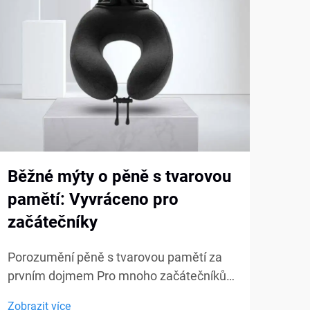
Běžné mýty o pěně s tvarovou
Jak
pamětí: Vyvráceno pro
dod
začátečníky
pam
sta
Porozumění pěně s tvarovou pamětí za
prvním dojmem Pro mnoho začátečníků
Vytv
je pěna s tvarovou pamětí často
komf
Zobrazit více