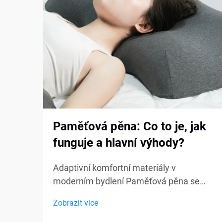
Paměťová pěna: Co to je, jak
funguje a hlavní výhody?
Adaptivní komfortní materiály v
moderním bydlení Paměťová pěna se
stala jedním z nejvíce diskutovaných
Zobrazit více
komfortních materiálů v oblasti ložení,
nábytku a osobní podpory. Od matraců a