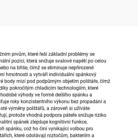
 pro
sedací polštář do
kanceláře nebo auta,
polštář z paměťové pěny
ním prvům, které řeší základní problémy se
lní pozici, která snižuje svalové napětí po celou
ebo na břiše, čímž se eliminuje nepřirozené
ení hmotnosti a vytváří individuální spánkový
ové body mizí pod podpůrným objetím polštáře, čímž
í díky pokročilým chladicím technologiím, které
ouhodobé výhody ve formě delšího spánku a
išťuje roky konzistentního výkonu bez propadání a
asté výměny polštářů, a zároveň si užíváte
ují, protože vhodná podpora páteře snižuje riziko
alitní spánek zlepšuje kognitivní funkce,
 spánku, což ho činí vynikající volbou pro
řích, které odolávají roztočům, bakteriím a