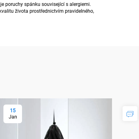
uje poruchy spánku související s alergiemi.
kvalitu života prostřednictvím pravidelného,
15
2
Jan
Ja