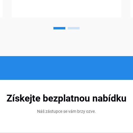
matracích, polštářích, pol cushionsech a
sedacích produktech, přesto mnoho
kupujících stále pociťuje nejistotu při
výběru správného typu. Hustota a tvrdost
jsou často...
Získejte bezplatnou nabídku
Náš zástupce se vám brzy ozve.