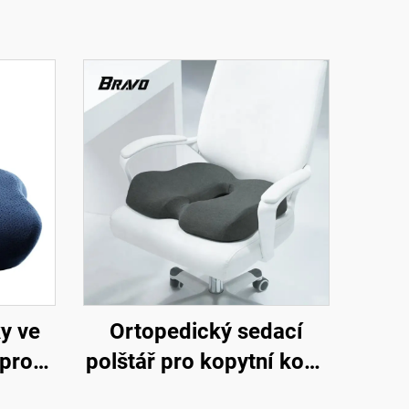
y ve
Ortopedický sedací
 pro
polštář pro kopytní kost,
olštář
podpora oběhu krve,