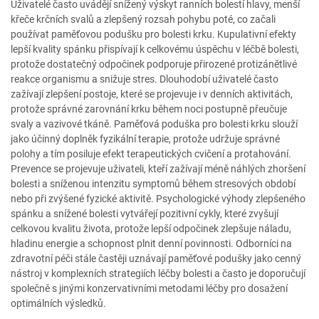
Uživatelé často uvádějí snížený výskyt ranních bolestí hlavy, menší
křeče krčních svalů a zlepšený rozsah pohybu poté, co začali
používat paměťovou podušku pro bolesti krku. Kupulativní efekty
lepší kvality spánku přispívají k celkovému úspěchu v léčbě bolesti,
protože dostatečný odpočinek podporuje přirozené protizánětlivé
reakce organismu a snižuje stres. Dlouhodobí uživatelé často
zažívají zlepšení postoje, které se projevuje i v denních aktivitách,
protože správné zarovnání krku během noci postupně přeučuje
svaly a vazivové tkáně. Paměťová poduška pro bolesti krku slouží
jako účinný doplněk fyzikální terapie, protože udržuje správné
polohy a tím posiluje efekt terapeutických cvičení a protahování.
Prevence se projevuje uživateli, kteří zažívají méně náhlých zhoršení
bolesti a sníženou intenzitu symptomů během stresových období
nebo při zvýšené fyzické aktivitě. Psychologické výhody zlepšeného
spánku a snížené bolesti vytvářejí pozitivní cykly, které zvyšují
celkovou kvalitu života, protože lepší odpočinek zlepšuje náladu,
hladinu energie a schopnost plnit denní povinnosti. Odborníci na
zdravotní péči stále častěji uznávají paměťové podušky jako cenný
nástroj v komplexních strategiích léčby bolesti a často je doporučují
společně s jinými konzervativními metodami léčby pro dosažení
optimálních výsledků.