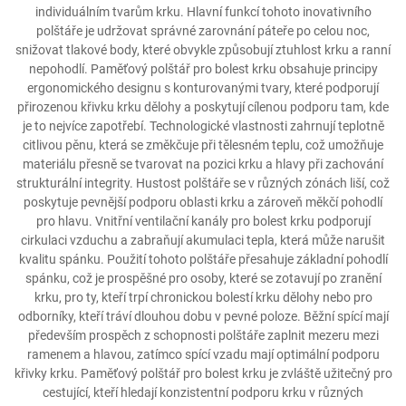
individuálním tvarům krku. Hlavní funkcí tohoto inovativního
polštáře je udržovat správné zarovnání páteře po celou noc,
snižovat tlakové body, které obvykle způsobují ztuhlost krku a ranní
nepohodlí. Paměťový polštář pro bolest krku obsahuje principy
ergonomického designu s konturovanými tvary, které podporují
přirozenou křivku krku dělohy a poskytují cílenou podporu tam, kde
je to nejvíce zapotřebí. Technologické vlastnosti zahrnují teplotně
citlivou pěnu, která se změkčuje při tělesném teplu, což umožňuje
materiálu přesně se tvarovat na pozici krku a hlavy při zachování
strukturální integrity. Hustost polštáře se v různých zónách liší, což
poskytuje pevnější podporu oblasti krku a zároveň měkčí pohodlí
pro hlavu. Vnitřní ventilační kanály pro bolest krku podporují
cirkulaci vzduchu a zabraňují akumulaci tepla, která může narušit
kvalitu spánku. Použití tohoto polštáře přesahuje základní pohodlí
spánku, což je prospěšné pro osoby, které se zotavují po zranění
krku, pro ty, kteří trpí chronickou bolestí krku dělohy nebo pro
odborníky, kteří tráví dlouhou dobu v pevné poloze. Běžní spící mají
především prospěch z schopnosti polštáře zaplnit mezeru mezi
ramenem a hlavou, zatímco spící vzadu mají optimální podporu
křivky krku. Paměťový polštář pro bolest krku je zvláště užitečný pro
cestující, kteří hledají konzistentní podporu krku v různých