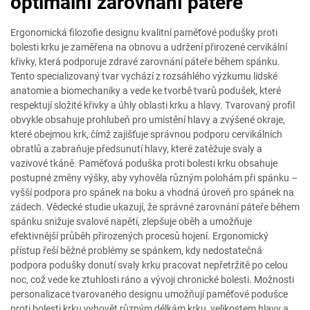
optimální zarovnání páteře
Ergonomická filozofie designu kvalitní paměťové podušky proti
bolesti krku je zaměřena na obnovu a udržení přirozené cervikální
křivky, která podporuje zdravé zarovnání páteře během spánku.
Tento specializovaný tvar vychází z rozsáhlého výzkumu lidské
anatomie a biomechaniky a vede ke tvorbě tvarů podušek, které
respektují složité křivky a úhly oblasti krku a hlavy. Tvarovaný profil
obvykle obsahuje prohlubeň pro umístění hlavy a zvýšené okraje,
které obejmou krk, čímž zajišťuje správnou podporu cervikálních
obratlů a zabraňuje předsunutí hlavy, které zatěžuje svaly a
vazivové tkáně. Paměťová poduška proti bolesti krku obsahuje
postupné změny výšky, aby vyhověla různým polohám při spánku –
vyšší podpora pro spánek na boku a vhodná úroveň pro spánek na
zádech. Vědecké studie ukazují, že správné zarovnání páteře během
spánku snižuje svalové napětí, zlepšuje oběh a umožňuje
efektivnější průběh přirozených procesů hojení. Ergonomický
přístup řeší běžné problémy se spánkem, kdy nedostatečná
podpora podušky donutí svaly krku pracovat nepřetržitě po celou
noc, což vede ke ztuhlosti ráno a vývoji chronické bolesti. Možnosti
personalizace tvarovaného designu umožňují paměťové podušce
proti bolesti krku vyhovět různým délkám krku, velikostem hlavy a