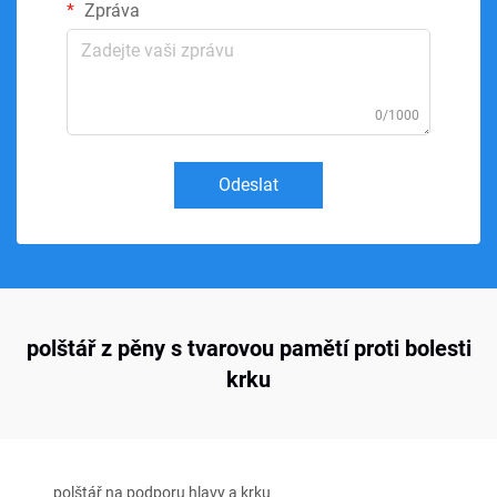
Zpráva
0/1000
Odeslat
polštář z pěny s tvarovou pamětí proti bolesti
krku
polštář na podporu hlavy a krku