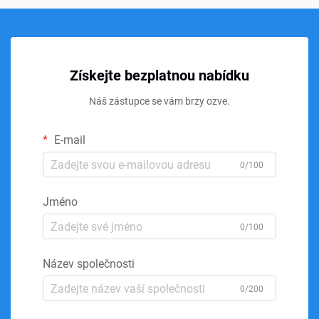
Získejte bezplatnou nabídku
Náš zástupce se vám brzy ozve.
E-mail
0/100
Jméno
0/100
Název společnosti
0/200