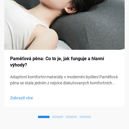
Paměťová pěna: Co to je, jak funguje a hlavní
výhody?
Adaptivní komfortní materiály v moderním bydlení Paměťová
pěna se stala jedním z nejvíce diskutovaných komfortních
materiálů v oblasti ložení, nábytku a osobní podpory. Od
matraců a polštářů po sedací polštářky a lékařské pomůcky,
Zobrazit více
paměťová pěna...