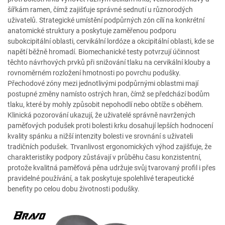
šířkám ramen, čímž zajišťuje správné sednutí u různorodých
uživatelů. Strategické umístění podpůrných zón cílí na konkrétní
anatomické struktury a poskytuje zaměřenou podporu
subokcipitální oblasti, cervikální lordóze a okcipitální oblasti, kde se
napětí běžně hromadí. Biomechanické testy potvrzují účinnost
těchto návrhových prvků při snižování tlaku na cervikální klouby a
rovnoměrném rozložení hmotnosti po povrchu podušky.
Přechodové zóny mezi jednotlivými podpůrnými oblastmi mají
postupné změny namísto ostrých hran, čímž se předchází bodům
tlaku, které by mohly způsobit nepohodlí nebo obtíže s oběhem.
Klinická pozorování ukazují, že uživatelé správně navržených
paměťových podušek proti bolesti krku dosahují lepších hodnocení
kvality spánku a nižší intenzity bolesti ve srovnání s uživateli
tradičních podušek. Trvanlivost ergonomických výhod zajišťuje, že
charakteristiky podpory zůstávají v průběhu času konzistentní,
protože kvalitná paměťová pěna udržuje svůj tvarovaný profil i přes
pravidelné používání, a tak poskytuje spolehlivé terapeutické
benefity po celou dobu životnosti podušky.