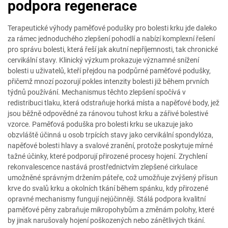
podpora regenerace
Terapeutické výhody paměťové podušky pro bolesti krku jde daleko
za rámec jednoduchého zlepšení pohodlí a nabízí komplexní řešení
pro správu bolesti, která řeší jak akutní nepříjemnosti, tak chronické
cervikální stavy. Klinický výzkum prokazuje významné snížení
bolesti u uživatelů, kteří přejdou na podpůrné paměťové podušky,
přičemž mnozí pozorují pokles intenzity bolesti již během prvních
týdnů používání. Mechanismus těchto zlepšení spočívá v
redistribuci tlaku, která odstraňuje horká místa a napěťové body, jež
jsou běžně odpovědné za ránovou tuhost krku a zářivé bolestivé
vzorce. Paměťová poduška pro bolesti krku se ukazuje jako
obzvláště účinná u osob trpících stavy jako cervikální spondylóza,
napěťové bolesti hlavy a svalové zranění, protože poskytuje mírné
tažné účinky, které podporují přirozené procesy hojení. Zrychlení
rekonvalescence nastává prostřednictvím zlepšené cirkulace
umožněné správným držením páteře, což umožňuje zvýšený přísun
krve do svalů krku a okolních tkání během spánku, kdy přirozené
opravné mechanismy fungují nejúčinněji. Stálá podpora kvalitní
paměťové pěny zabraňuje mikropohybům a změnám polohy, které
by jinak narušovaly hojení poškozených nebo zánětlivých tkání.