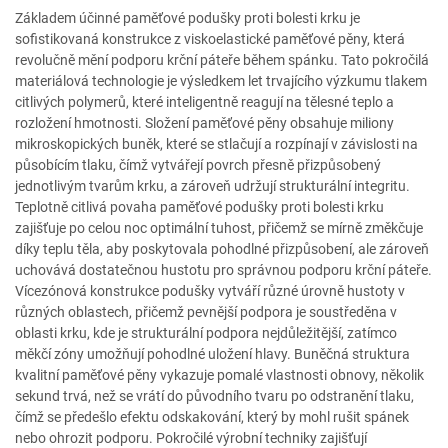
Základem účinné paměťové podušky proti bolesti krku je
sofistikovaná konstrukce z viskoelastické paměťové pěny, která
revolučně mění podporu krční páteře během spánku. Tato pokročilá
materiálová technologie je výsledkem let trvajícího výzkumu tlakem
citlivých polymerů, které inteligentně reagují na tělesné teplo a
rozložení hmotnosti. Složení paměťové pěny obsahuje miliony
mikroskopických buněk, které se stlačují a rozpínají v závislosti na
působícím tlaku, čímž vytvářejí povrch přesně přizpůsobený
jednotlivým tvarům krku, a zároveň udržují strukturální integritu.
Teplotně citlivá povaha paměťové podušky proti bolesti krku
zajišťuje po celou noc optimální tuhost, přičemž se mírně změkčuje
díky teplu těla, aby poskytovala pohodlné přizpůsobení, ale zároveň
uchovává dostatečnou hustotu pro správnou podporu krční páteře.
Vícezónová konstrukce podušky vytváří různé úrovně hustoty v
různých oblastech, přičemž pevnější podpora je soustředěna v
oblasti krku, kde je strukturální podpora nejdůležitější, zatímco
měkčí zóny umožňují pohodlné uložení hlavy. Buněčná struktura
kvalitní paměťové pěny vykazuje pomalé vlastnosti obnovy, několik
sekund trvá, než se vrátí do původního tvaru po odstranění tlaku,
čímž se předešlo efektu odskakování, který by mohl rušit spánek
nebo ohrozit podporu. Pokročilé výrobní techniky zajišťují