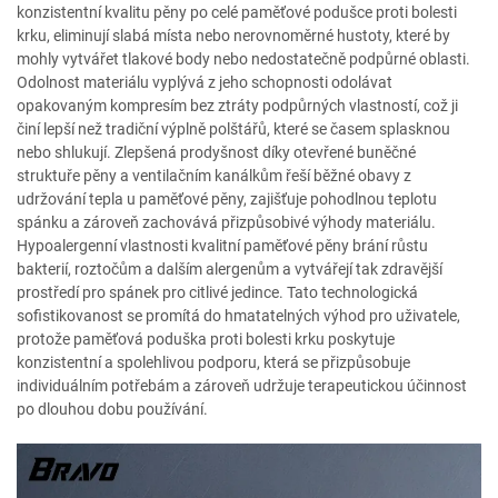
konzistentní kvalitu pěny po celé paměťové podušce proti bolesti
krku, eliminují slabá místa nebo nerovnoměrné hustoty, které by
mohly vytvářet tlakové body nebo nedostatečně podpůrné oblasti.
Odolnost materiálu vyplývá z jeho schopnosti odolávat
opakovaným kompresím bez ztráty podpůrných vlastností, což ji
činí lepší než tradiční výplně polštářů, které se časem splasknou
nebo shlukují. Zlepšená prodyšnost díky otevřené buněčné
struktuře pěny a ventilačním kanálkům řeší běžné obavy z
udržování tepla u paměťové pěny, zajišťuje pohodlnou teplotu
spánku a zároveň zachovává přizpůsobivé výhody materiálu.
Hypoalergenní vlastnosti kvalitní paměťové pěny brání růstu
bakterií, roztočům a dalším alergenům a vytvářejí tak zdravější
prostředí pro spánek pro citlivé jedince. Tato technologická
sofistikovanost se promítá do hmatatelných výhod pro uživatele,
protože paměťová poduška proti bolesti krku poskytuje
konzistentní a spolehlivou podporu, která se přizpůsobuje
individuálním potřebám a zároveň udržuje terapeutickou účinnost
po dlouhou dobu používání.