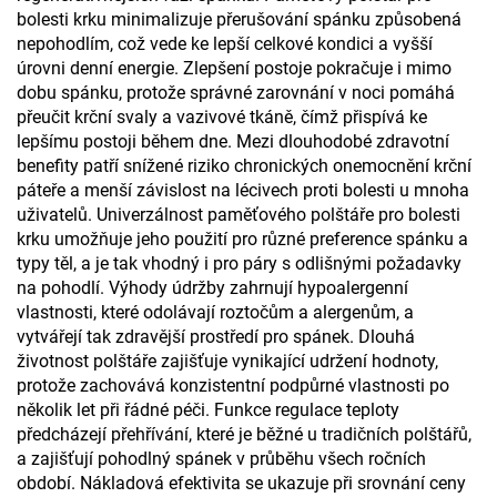
bolesti krku minimalizuje přerušování spánku způsobená
nepohodlím, což vede ke lepší celkové kondici a vyšší
úrovni denní energie. Zlepšení postoje pokračuje i mimo
dobu spánku, protože správné zarovnání v noci pomáhá
přeučit krční svaly a vazivové tkáně, čímž přispívá ke
lepšímu postoji během dne. Mezi dlouhodobé zdravotní
benefity patří snížené riziko chronických onemocnění krční
páteře a menší závislost na lécivech proti bolesti u mnoha
uživatelů. Univerzálnost paměťového polštáře pro bolesti
krku umožňuje jeho použití pro různé preference spánku a
typy těl, a je tak vhodný i pro páry s odlišnými požadavky
na pohodlí. Výhody údržby zahrnují hypoalergenní
vlastnosti, které odolávají roztočům a alergenům, a
vytvářejí tak zdravější prostředí pro spánek. Dlouhá
životnost polštáře zajišťuje vynikající udržení hodnoty,
protože zachovává konzistentní podpůrné vlastnosti po
několik let při řádné péči. Funkce regulace teploty
předcházejí přehřívání, které je běžné u tradičních polštářů,
a zajišťují pohodlný spánek v průběhu všech ročních
období. Nákladová efektivita se ukazuje při srovnání ceny