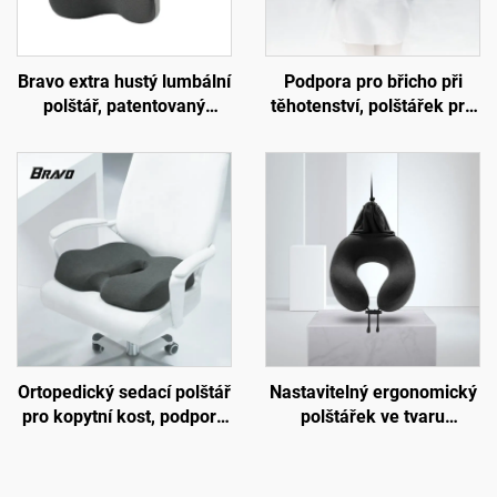
Bravo extra hustý lumbální
Podpora pro břicho při
polštář, patentovaný
těhotenství, polštářek pro
ergonomický pevný
bederní páteř, polštář pro
polštář pro podporu
lože, podložka W2
bederní oblasti, podložka
B11
Ortopedický sedací polštář
Nastavitelný ergonomický
pro kopytní kost, podpora
polštářek ve tvaru
oběhu krve, sedací polštář
písmene U z paměťové
do kanceláře nebo auta,
pěny, podpora krku,
polštář z paměťové pěny
cestovní polštářek do