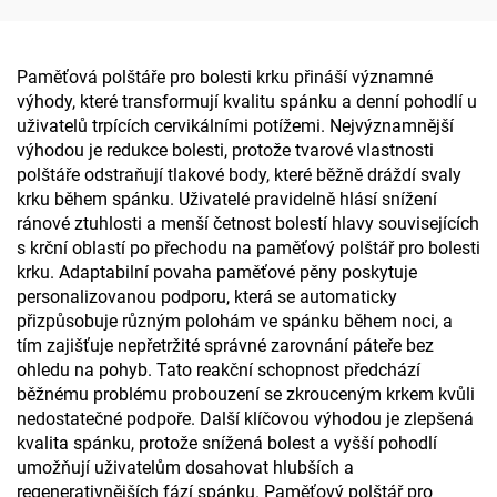
letadla
Paměťová polštáře pro bolesti krku přináší významné
výhody, které transformují kvalitu spánku a denní pohodlí u
uživatelů trpících cervikálními potížemi. Nejvýznamnější
výhodou je redukce bolesti, protože tvarové vlastnosti
polštáře odstraňují tlakové body, které běžně dráždí svaly
krku během spánku. Uživatelé pravidelně hlásí snížení
ránové ztuhlosti a menší četnost bolestí hlavy souvisejících
s krční oblastí po přechodu na paměťový polštář pro bolesti
krku. Adaptabilní povaha paměťové pěny poskytuje
personalizovanou podporu, která se automaticky
přizpůsobuje různým polohám ve spánku během noci, a
tím zajišťuje nepřetržité správné zarovnání páteře bez
ohledu na pohyb. Tato reakční schopnost předchází
běžnému problému probouzení se zkrouceným krkem kvůli
nedostatečné podpoře. Další klíčovou výhodou je zlepšená
kvalita spánku, protože snížená bolest a vyšší pohodlí
umožňují uživatelům dosahovat hlubších a
regenerativnějších fází spánku. Paměťový polštář pro