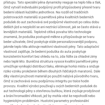
přístupu. Tato speciální pěna dynamicky reaguje na teplo těla a tlak,
čímž vytváří individuální podpůrný profil přizpůsobený přesně tvaru
bederní oblasti každého jednotlivce. Na rozdíl od tradičních
polstrovacích materiálů si paměťová pěna kvalitních bederních
podušek do aut zachovává své podpůrné vlastnosti po celou dobu
delších jízd a nezploští se ani neztrácí účinnost, jak se často stává u
levnějších materiálů. Teplotně citlivá povaha této technologie
znamená, že poduška postupně měkne a přizpůsobuje se tvaru
beder uživatele, čímž poskytuje stále personalizovanější podporu,
jakmile teplo těla aktivuje reaktivní vlastnosti pěny. Tato adaptační
vlastnost zajišťuje, že bederní poduška do auta poskytuje
konzistentní komfort bez ohledu na to, zda řídíte za chladné zimy
nebo teplé léto. Buněčná struktura vysoce kvalitní paměťové pěny
umožňuje vynikající distribuci tlaku, eliminuje horká místa a snižuje
riziko vzniku proleženin během dlouhých řidičských maratonů. Dále
díky vlastní pružnosti materiál po použití nabývá původního tvaru,
čímž si zachovává svou podpůrnou integritu po tisíce hodin
provozu. Kvalitní výrobci používají u svých bederních podušek do
aut technologii pěny s otevřenou buňkou, která zvyšuje prodyšnost
a brání hromadění vlhkosti, jež by mohla vést ke nepohodlí nebo
hygienickým problémům. Hustotní parametry profesionální