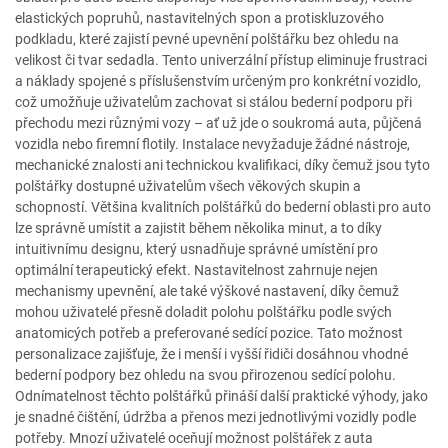
elastických popruhů, nastavitelných spon a protiskluzového
podkladu, které zajistí pevné upevnění polštářku bez ohledu na
velikost či tvar sedadla. Tento univerzální přístup eliminuje frustraci
a náklady spojené s příslušenstvím určeným pro konkrétní vozidlo,
což umožňuje uživatelům zachovat si stálou bederní podporu při
přechodu mezi různými vozy – ať už jde o soukromá auta, půjčená
vozidla nebo firemní flotily. Instalace nevyžaduje žádné nástroje,
mechanické znalosti ani technickou kvalifikaci, díky čemuž jsou tyto
polštářky dostupné uživatelům všech věkových skupin a
schopností. Většina kvalitních polštářků do bederní oblasti pro auto
lze správně umístit a zajistit během několika minut, a to díky
intuitivnímu designu, který usnadňuje správné umístění pro
optimální terapeutický efekt. Nastavitelnost zahrnuje nejen
mechanismy upevnění, ale také výškové nastavení, díky čemuž
mohou uživatelé přesně doladit polohu polštářku podle svých
anatomicých potřeb a preferované sedící pozice. Tato možnost
personalizace zajišťuje, že i menší i vyšší řidiči dosáhnou vhodné
bederní podpory bez ohledu na svou přirozenou sedící polohu.
Odnímatelnost těchto polštářků přináší další praktické výhody, jako
je snadné čištění, údržba a přenos mezi jednotlivými vozidly podle
potřeby. Mnozí uživatelé oceňují možnost polštářek z auta