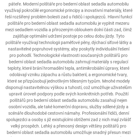
páteře. Moderní polštáře pro bederní oblast sedadla automobilu
využívají pokročilé ergonomické principy a inovativní materiály, které
řeší rozšířený problém bolesti zad u řidičů i spolujezců. Hlavní funkcí
polštáře pro bederní oblast sedadla automobilu je vyplnit mezeru
mezi sedadlem vozidla a přirozeným obloukem dolní části zad, čímž
zajišťuje optimální udržení postoje po celou dobu jízdy. Tyto
polštáře využívají technologii paměťové pěny, dýchací síťové látky a
nastavitelné popruhové systémy, aby poskytly individuální řešení
pro pohodlí. Technologické vlastnosti současných polštářů pro
bederní oblast sedadla automobilu zahrnují materiály s regulací
teploty, které brání hromadění tepla, antimikrobiální úpravy, které
odolávají vzniku zápachu a růstu bakterií, a ergonomické tvary,
které se přizpůsobují jednotlivým tělesným typům. Mnohé modely
disponují nastavitelnou výškou a tuhostí, což umožňuje uživatelům
upravit úroveň podpory podle svých konkrétních potřeb. Použití
polštářů pro bederní oblast sedadla automobilu zasahují nejen
osobní vozidla, ale také komerční dopravu, služby sdílené jízdy a
scénáře dlouhodobé cestovní námahy. Profesionální řidiči, denní
spolujezdci a osoby s již existujícími obtížemi zad z nich mají zvlášť
velký prospěch. Lehký a přenosný design většiny polštářů pro
bederní oblast sedadla automobilu umožňuje snadný přesun mezi