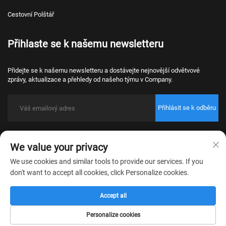
Cestovní Polštář
Přihlaste se k našemu newsletteru
Přidejte se k našemu newsletteru a dostávejte nejnovější odvětvové
zprávy, aktualizace a přehledy od našeho týmu v Company.
Přihlásit se k odběru
Copyright © 2026 Nantong Bulawo Home Textile Co., Ltd. Beijing Všechna
We value your privacy
práva vyhrazena.
Zásady ochrany osobních údajů
We use cookies and similar tools to provide our services. If you
don't want to accept all cookies, click Personalize cookies.
Accept all
Personalize cookies