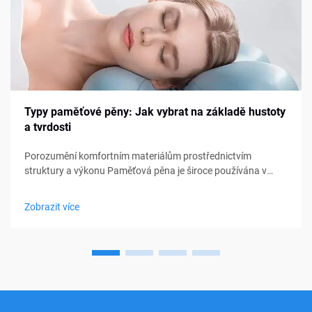
Typy paměťové pěny: Jak vybrat na základě hustoty
a tvrdosti
Porozumění komfortním materiálům prostřednictvím
struktury a výkonu Paměťová pěna je široce používána v
matracích, polštářích, pol cushionsech a sedacích
produktech, přesto mnoho kupujících stále pociťuje nejistotu
Zobrazit více
při výběru správného typu. Hustota a tvrdost jsou často...