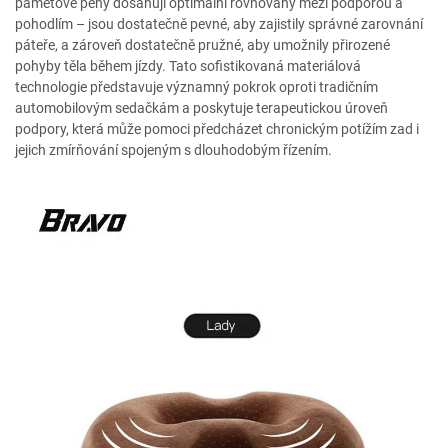
paměťové pěny dosahují optimální rovnováhy mezi podporou a
pohodlím – jsou dostatečně pevné, aby zajistily správné zarovnání
páteře, a zároveň dostatečně pružné, aby umožnily přirozené
pohyby těla během jízdy. Tato sofistikovaná materiálová
technologie představuje významný pokrok oproti tradičním
automobilovým sedačkám a poskytuje terapeutickou úroveň
podpory, která může pomoci předcházet chronickým potížím zad i
jejich zmírňování spojeným s dlouhodobým řízením.