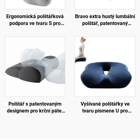
Ergonomická polštářková
Bravo extra hustý lumbální
podpora ve tvaru S pro
polštář, patentovaný
dolní páteř, podložka na
ergonomický pevný
židli do kanceláře,
polštář pro podporu
podložka B7
bederní oblasti, podložka
B11
Polštář s patentovaným
Vyšívané polštářky ve
designem pro krční páteř
tvaru písmene U pro
proti bolesti krku, polštář z
kancelář, sedací polštář z
paměťové pěny pro spaní,
paměťové pěny pro
ergonomický polštář,
kopytní kost
polštář z paměťové pěny