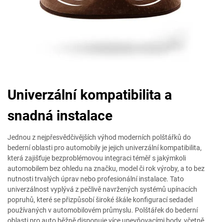
Univerzální kompatibilita a
snadná instalace
Jednou z nejpřesvědčivějších výhod moderních polštářků do
bederní oblasti pro automobily je jejich univerzální kompatibilita,
která zajišťuje bezproblémovou integraci téměř s jakýmkoli
automobilem bez ohledu na značku, model či rok výroby, a to bez
nutnosti trvalých úprav nebo profesionální instalace. Tato
univerzálnost vyplývá z pečlivě navržených systémů upínacích
popruhů, které se přizpůsobí široké škále konfigurací sedadel
používaných v automobilovém průmyslu. Polštářek do bederní
oblasti pro auto běžně disponuje více upevňovacími body, včetně