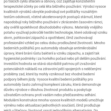
po tisících cyklů stlačení a obnovy, což zajišťuje konzistentní
terapeutické účinky po celá léta běžného používání. Výrobci vysoce
kvalitních výrobků obvykle podrobují své polštářky rozsáhlým
testům odolnosti, včetně akcelerovaných postupů stárnutí, které
napodobují roky běžného používání v zkráceném časovém rámci,
aby ověřili spolehlivost dlouhodobého výkonu. Materiály vnějšího
potahu využívají pokročilé textilní technologie, které odolávají vzniku
skvrn, pohlcování zápachů a opotřebení, čímž zachovávají
profesionální vzhled po celou dobu prodloužené životnosti. Mnoho
bederních polštářků pro automobily obsahuje antimikrobiální
úpravy, které brání růstu bakterií a vzniku zápachu, a zajistí tak
hygienické podmínky i za horkého počasí nebo při delším používání.
Investiční hodnota se stává obzvláště patrnou při zvažování
potenciálních nákladů na zdravotní péči spojených s neléčenými
problémy zad, které by mohly vzniknout bez vhodné bederní
podpory během jízdy. Vysoce kvalitní bederní polštářky pro
automobily často zahrnují komplexní záruku, která demonstruje
důvěru výrobce v dlouhou životnost produktu a poskytuje
uživatelům ochranu proti vadám nebo předčasnému selhání.
Modulární konstrukce mnoha vysoce kvalitních modelů umožňuje
výměnu nebo aktualizaci jednotlivých součástí, čímž prodlužuje
jejich užitečnou životnost oproti jednodílným alternativám. Do