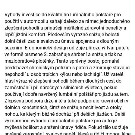
H10
Výhody investice do kvalitního lumbálního polštáře pro
použití v automobilu sahají daleko za rámec jednoduchého
zlepšení pohodlí a přinášejí měřitelné zdravotní benefity a
lepší jízdní komfort. Především výrazně snižuje bolesti
dolní části zad a svalovou únavu spojenou s dlouhým
sezením. Ergonomický design udržuje přirozený tvar páteře
ve formě písmene S, zabraňuje shrbení a snižuje tlak na
meziobratlové ploténky. Tento správný postoj pomáhá
předcházet chronickým potížím s páteří a zmírňuje stávající
nepohodlí u osob trpících kýlou nebo ischiágií. Uživatelé
hlásí výrazné zlepšení pohodlí během dlouhých cest do
zaměstnání i při náročných silničních výletech, pokud
používají dobře navržený lumbální polštář pro jízdu autem.
Zlepšená podpora držení těla také podporuje krevní oběh v
dolních končetinách, čímž se snižuje necitlivost a otoky
nohou, ke kterým běžně dochází při delších jízdách. Další
významnou výhodou lumbálního polštáře pro auto je
zvýšená bdělost a snížení únavy řidiče. Pokud tělo udržuje
správné zarovnání, svalové napětí klesá a řidiči mohou lépe