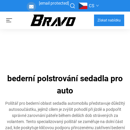
[email protected]
CS
Získat nabídku
bederní polstrování sedadla pro
auto
Polštář pro bederní oblast sedadla automobilu představuje důležitý
autosoučástku, jejímž cílem je zvýšit pohodlí při jízdě a podpořit
správné zarovnání páteře během delších dob strávených za
volantem. Tento specializovaný polštář se zaměřuje na dolní část
zad, kde poskytuje klíčovou podporu přirozenému zakřivení bederní