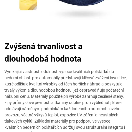
Zvýšená trvanlivost a
dlouhodobá hodnota
Vynikající vlastnosti odolnosti vysoce kvalitních polštářků do
bederní oblasti pro automobily představují klíčové zvážení investice,
které odlišuje kvalitní výrobky od těch horších náhrad a poskytuje
trvalý výkon a dlouhodobou hodnotu, jež ospravedlňuje počáteční
nákupní cenu. Materiály použité při výrobě zahrnují zesílené stehy,
zipy průmyslové pevnosti a tkaniny odolné proti vyblednutí, které
odolávají náročným podmínkám každodenního automobilového
provozu, včetně výkyvů teplot, expozice UV záření a neustálých
tlakových cyklů. Základní materiály pro podporu ve vysoce
kvalitních bederních polštářcích udržují svou strukturální integritu i