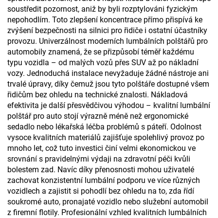
soustředit pozornost, aniž by byli rozptylováni fyzickým
nepohodlím. Toto zlepšení koncentrace přímo přispívá ke
zvýšení bezpečnosti na silnici pro řidiče i ostatní účastníky
provozu. Univerzálnost moderních lumbálních polštářů pro
automobily znamená, že se přizpůsobí téměř každému
typu vozidla – od malých vozů přes SUV až po nákladní
vozy. Jednoduchá instalace nevyžaduje žádné nástroje ani
trvalé úpravy, díky čemuž jsou tyto polštáře dostupné všem
řidičům bez ohledu na technické znalosti. Nákladová
efektivita je další přesvědčivou výhodou – kvalitní lumbální
polštář pro auto stojí výrazně méně než ergonomické
sedadlo nebo lékařská léčba problémů s páteří. Odolnost
vysoce kvalitních materiálů zajišťuje spolehlivý provoz po
mnoho let, což tuto investici činí velmi ekonomickou ve
srovnání s pravidelnými výdaji na zdravotní péči kvůli
bolestem zad. Navíc díky přenosnosti mohou uživatelé
zachovat konzistentní lumbální podporu ve více různých
vozidlech a zajistit si pohodlí bez ohledu na to, zda řídí
soukromé auto, pronajaté vozidlo nebo služební automobil
z firemní flotily. Profesionální vzhled kvalitních lumbálních