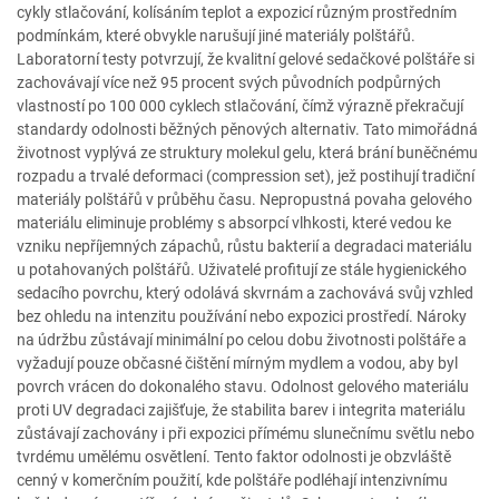
cykly stlačování, kolísáním teplot a expozicí různým prostředním
podmínkám, které obvykle narušují jiné materiály polštářů.
Laboratorní testy potvrzují, že kvalitní gelové sedačkové polštáře si
zachovávají více než 95 procent svých původních podpůrných
vlastností po 100 000 cyklech stlačování, čímž výrazně překračují
standardy odolnosti běžných pěnových alternativ. Tato mimořádná
životnost vyplývá ze struktury molekul gelu, která brání buněčnému
rozpadu a trvalé deformaci (compression set), jež postihují tradiční
materiály polštářů v průběhu času. Nepropustná povaha gelového
materiálu eliminuje problémy s absorpcí vlhkosti, které vedou ke
vzniku nepříjemných zápachů, růstu bakterií a degradaci materiálu
u potahovaných polštářů. Uživatelé profitují ze stále hygienického
sedacího povrchu, který odolává skvrnám a zachovává svůj vzhled
bez ohledu na intenzitu používání nebo expozici prostředí. Nároky
na údržbu zůstávají minimální po celou dobu životnosti polštáře a
vyžadují pouze občasné čištění mírným mydlem a vodou, aby byl
povrch vrácen do dokonalého stavu. Odolnost gelového materiálu
proti UV degradaci zajišťuje, že stabilita barev i integrita materiálu
zůstávají zachovány i při expozici přímému slunečnímu světlu nebo
tvrdému umělému osvětlení. Tento faktor odolnosti je obzvláště
cenný v komerčním použití, kde polštáře podléhají intenzivnímu