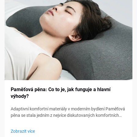
Paměťová pěna: Co to je, jak funguje a hlavní
výhody?
Adaptivní komfortní materiály v moderním bydlení Paměťová
pěna se stala jedním z nejvíce diskutovaných komfortních
materiálů v oblasti ložení, nábytku a osobní podpory. Od
matraců a polštářů po sedací polštářky a lékařské pomůcky,
Zobrazit více
paměťová pěna...