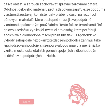
citlivé oblasti a zároveň zachovávat správné zarovnání páteře.
Odolnost gelového materiálu proti stlačování zajišťuje, že podpůrné
vlastnosti zůstávají konzistentní v průběhu času, na rozdíl od
pěnových materiálů, které postupně ztrácejí své podpůrné
vlastnosti opakovaným používáním. Tento faktor trvanlivosti činí
gelovou sedačku vynikající investicí pro osoby, které potřebují
spolehlivá a dlouhodobá řešení pro útlum tlaku. Ergonomické
výhody sahají dále než okamžité zlepšení pohodlí a zahrnují také
lepší udržování postoje, sníženou svalovou únavu a menší riziko
vzniku muskuloskeletálních poruch spojených s dlouhodobým
seděním v nepodpůrných pozicích.