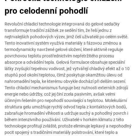
pro celodenní pohodlí
Revoluční chladicí technologie integrovaná do gelové sedačky
transformuje tradiční zážitek ze sedění tím, že řeší jednu z
nejtrvalejších pohodových výzev, jimž čelí uživatelé po celém světě.
Tento inovativní systém využívá materiály s fázovou změnou a
termodynamicky navržené gelové složení, které aktivně reguluje
povrchovou teplotu prostřednictvím nepřetržitého procesu
absorpce a odvádění tepla. Gelová formulace obsahuje speciální
látky zvyšující tepelnou vodivost, jež vytvářejí chladivý efekt až o 10
stupňů pod okolní teplotou, čímž poskytuje okamžitou úlevu od
nahromadění tepla, ke kterému obvykle dochází při delším sezení.
Tento chladicí mechanismus funguje bez nutnosti externích zdrojů
energie nebo údržby, což jej činí zcela pasivním, avšak velmi
účinným řešením pro nepohodlí související s teplotou. Molekulární
struktura gelu umožňuje rychlý odvod tepla z kontaktových bodů,
zabraňuje hromadění vlhkosti a udržuje suchý a pohodlný povrch i
během intenzivního používání. Uživatelé v horkém klimatu z této
technologie profitují zvláště, protože eliminuje lepkavý a nepohodlný
pocit spojený s tradičními materiály polstrování, které teplo a