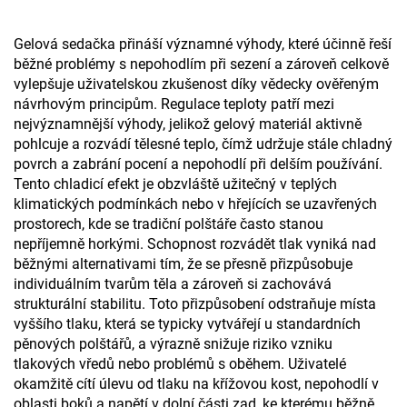
Gelová sedačka přináší významné výhody, které účinně řeší
běžné problémy s nepohodlím při sezení a zároveň celkově
vylepšuje uživatelskou zkušenost díky vědecky ověřeným
návrhovým principům. Regulace teploty patří mezi
nejvýznamnější výhody, jelikož gelový materiál aktivně
pohlcuje a rozvádí tělesné teplo, čímž udržuje stále chladný
povrch a zabrání pocení a nepohodlí při delším používání.
Tento chladicí efekt je obzvláště užitečný v teplých
klimatických podmínkách nebo v hřejících se uzavřených
prostorech, kde se tradiční polštáře často stanou
nepříjemně horkými. Schopnost rozvádět tlak vyniká nad
běžnými alternativami tím, že se přesně přizpůsobuje
individuálním tvarům těla a zároveň si zachovává
strukturální stabilitu. Toto přizpůsobení odstraňuje místa
vyššího tlaku, která se typicky vytvářejí u standardních
pěnových polštářů, a výrazně snižuje riziko vzniku
tlakových vředů nebo problémů s oběhem. Uživatelé
okamžitě cítí úlevu od tlaku na křížovou kost, nepohodlí v
oblasti boků a napětí v dolní části zad, ke kterému běžně