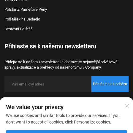
Polštář Z Paměťové Pěny
Polštářek na Sedadlo
Cestovní Polštář
Přihlaste se k našemu newsletteru
Přidejte se k našemu newsletteru a dostávejte nejnovější odvětvové
zprávy, aktualizace a přehledy od našeho týmu v Company.
Přihlásit se k odběru
Copyright © 2026 Nantong Bulawo Home Textile Co., Ltd. Beijing Všechna
We value your privacy
práva vyhrazena.
Zásady ochrany osobních údajů
We use cookies and similar tools to provide our services. If you
don't want to accept all cookies, click Personalize cookies.