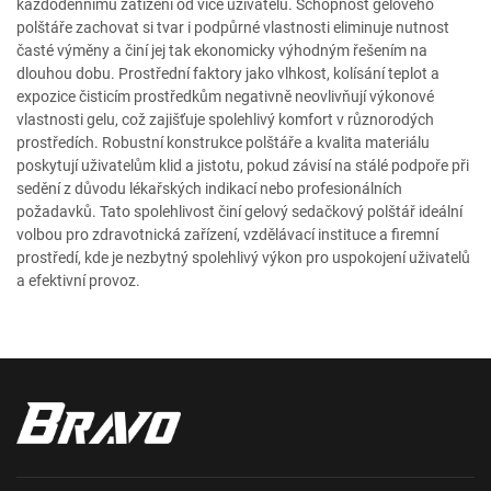
každodennímu zatížení od více uživatelů. Schopnost gelového
polštáře zachovat si tvar i podpůrné vlastnosti eliminuje nutnost
časté výměny a činí jej tak ekonomicky výhodným řešením na
dlouhou dobu. Prostřední faktory jako vlhkost, kolísání teplot a
expozice čisticím prostředkům negativně neovlivňují výkonové
vlastnosti gelu, což zajišťuje spolehlivý komfort v různorodých
prostředích. Robustní konstrukce polštáře a kvalita materiálu
poskytují uživatelům klid a jistotu, pokud závisí na stálé podpoře při
sedění z důvodu lékařských indikací nebo profesionálních
požadavků. Tato spolehlivost činí gelový sedačkový polštář ideální
volbou pro zdravotnická zařízení, vzdělávací instituce a firemní
prostředí, kde je nezbytný spolehlivý výkon pro uspokojení uživatelů
a efektivní provoz.