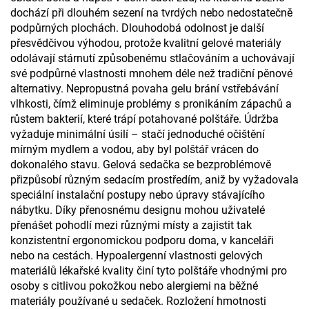
dochází při dlouhém sezení na tvrdých nebo nedostatečně
podpůrných plochách. Dlouhodobá odolnost je další
přesvědčivou výhodou, protože kvalitní gelové materiály
odolávají stárnutí způsobenému stlačováním a uchovávají
své podpůrné vlastnosti mnohem déle než tradiční pěnové
alternativy. Nepropustná povaha gelu brání vstřebávání
vlhkosti, čímž eliminuje problémy s pronikáním zápachů a
růstem bakterií, které trápí potahované polštáře. Údržba
vyžaduje minimální úsilí – stačí jednoduché očištění
mírným mydlem a vodou, aby byl polštář vrácen do
dokonalého stavu. Gelová sedačka se bezproblémově
přizpůsobí různým sedacím prostředím, aniž by vyžadovala
speciální instalační postupy nebo úpravy stávajícího
nábytku. Díky přenosnému designu mohou uživatelé
přenášet pohodlí mezi různými místy a zajistit tak
konzistentní ergonomickou podporu doma, v kanceláři
nebo na cestách. Hypoalergenní vlastnosti gelových
materiálů lékařské kvality činí tyto polštáře vhodnými pro
osoby s citlivou pokožkou nebo alergiemi na běžné
materiály používané u sedaček. Rozložení hmotnosti