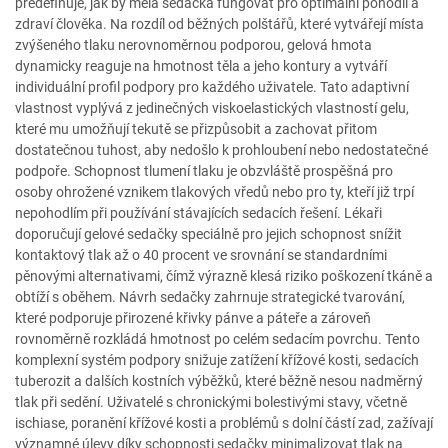
předefinuje, jak by měla sedačka fungovat pro optimální pohodlí a
zdraví člověka. Na rozdíl od běžných polštářů, které vytvářejí místa
zvýšeného tlaku nerovnoměrnou podporou, gelová hmota
dynamicky reaguje na hmotnost těla a jeho kontury a vytváří
individuální profil podpory pro každého uživatele. Tato adaptivní
vlastnost vyplývá z jedinečných viskoelastických vlastností gelu,
které mu umožňují tekutě se přizpůsobit a zachovat přitom
dostatečnou tuhost, aby nedošlo k prohloubení nebo nedostatečné
podpoře. Schopnost tlumení tlaku je obzvláště prospěšná pro
osoby ohrožené vznikem tlakových vředů nebo pro ty, kteří již trpí
nepohodlím při používání stávajících sedacích řešení. Lékaři
doporučují gelové sedačky speciálně pro jejich schopnost snížit
kontaktový tlak až o 40 procent ve srovnání se standardními
pěnovými alternativami, čímž výrazně klesá riziko poškození tkáně a
obtíží s oběhem. Návrh sedačky zahrnuje strategické tvarování,
které podporuje přirozené křivky pánve a páteře a zároveň
rovnoměrně rozkládá hmotnost po celém sedacím povrchu. Tento
komplexní systém podpory snižuje zatížení křížové kosti, sedacích
tuberozit a dalších kostních výběžků, které běžně nesou nadměrný
tlak při sedění. Uživatelé s chronickými bolestivými stavy, včetně
ischiase, poranění křížové kosti a problémů s dolní částí zad, zažívají
významné úlevy díky schopnosti sedačky minimalizovat tlak na