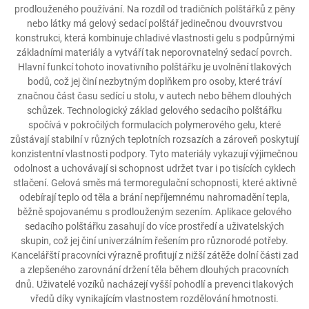
prodlouženého používání. Na rozdíl od tradičních polštářků z pěny
nebo látky má gelový sedací polštář jedinečnou dvouvrstvou
konstrukci, která kombinuje chladivé vlastnosti gelu s podpůrnými
základními materiály a vytváří tak neporovnatelný sedací povrch.
Hlavní funkcí tohoto inovativního polštářku je uvolnění tlakových
bodů, což jej činí nezbytným doplňkem pro osoby, které tráví
značnou část času sedící u stolu, v autech nebo během dlouhých
schůzek. Technologický základ gelového sedacího polštářku
spočívá v pokročilých formulacích polymerového gelu, které
zůstávají stabilní v různých teplotních rozsazích a zároveň poskytují
konzistentní vlastnosti podpory. Tyto materiály vykazují výjimečnou
odolnost a uchovávají si schopnost udržet tvar i po tisících cyklech
stlačení. Gelová směs má termoregulační schopnosti, které aktivně
odebírají teplo od těla a brání nepříjemnému nahromadění tepla,
běžně spojovanému s prodlouženým sezením. Aplikace gelového
sedacího polštářku zasahují do více prostředí a uživatelských
skupin, což jej činí univerzálním řešením pro různorodé potřeby.
Kancelářští pracovníci výrazně profitují z nižší zátěže dolní části zad
a zlepšeného zarovnání držení těla během dlouhých pracovních
dnů. Uživatelé vozíků nacházejí vyšší pohodlí a prevenci tlakových
vředů díky vynikajícím vlastnostem rozdělování hmotnosti.