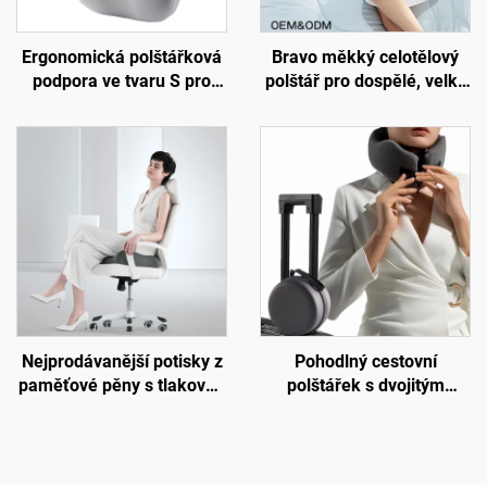
Ergonomická polštářková
Bravo měkký celotělový
podpora ve tvaru S pro
polštář pro dospělé, velký
dolní páteř, podložka na
vložený polštář pro spáče
židli do kanceláře,
na boku, těhotenský
podložka B7
polštář, tělový polštář BP-2
Nejprodávanější potisky z
Pohodlný cestovní
paměťové pěny s tlakovou
polštářek s dvojitým
nápravou, ortopedické
jádrem z paměťové pěny
ergonomické sedací
do letadla, podpora krku
polštářky, sedací podložka
pro spánek, polštářek na
S3
krk