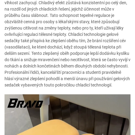
vlhkost zachycují. Chladivý efekt zůstává konzistentní po celý den,
na rozdíl od jiných chladicích řešení, jejichž účinnost může v
průběhu času slábnout. Tato schopnost tepelné regulace je
obzvláště cenná pro osoby s lékařskými stavy, které způsobují
zvýšenou citlivost na změny teploty, nebo pro ty, kteří užívají léky
ovlivňující regulaci tělesné teploty. Chladicí technologie gelové
sedačky také přispívá ke zlepšení oběhu tím, že brání rozšíření cév
(vasodilataci), ke které dochází, když stoupá tělesná teplota při
delším sezení. Tento zlepšený oběh podporuje lepší dodávku kyslíku
do tkání a snižuje mravenčení nebo necitlivost, která se často vyvíjí v
nohách a dolních končetinách během dlouhých období nehybnosti.
Profesionální řidiči, kancelářští pracovníci a studenti pravidelně
hlásí výrazné zlepšení pohodlí a menší únavu při používání gelových
sedaček vybavených touto pokročilou chladicí technologií.