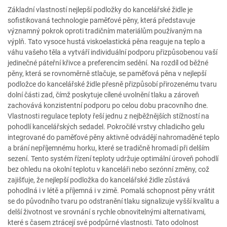
Základní vlastností nejlepší podložky do kancelářské židle je
sofistikovaná technologie paměťové pěny, která představuje
významný pokrok oproti tradičním materiálům používaným na
výplň. Tato vysoce hustá viskoelastická pěna reaguje na teplo a
váhu vašeho těla a vytváří individuální podporu přizpůsobenou vaší
jedinečné páteřní křivce a preferencím sedění. Na rozdíl od běžné
pěny, která se rovnoměrně stlačuje, se paměťová pěna v nejlepší
podložce do kancelářské židle přesně přizpůsobí přirozenému tvaru
dolní části zad, čímž poskytuje cílené uvolnění tlaku a zároveň
zachovává konzistentní podporu po celou dobu pracovního dne.
Vlastnosti regulace teploty řeší jednu z nejběžnějších stížností na
pohodlí kancelářských sedadel. Pokročilé vrstvy chladicího gelu
integrované do paměťové pěny aktivně odvádějí nahromaděné teplo
a brání nepříjemnému horku, které se tradičně hromadí při delším
sezení. Tento systém řízení teploty udržuje optimální úroveň pohodlí
bez ohledu na okolní teplotu v kanceláři nebo sezónní změny, což
zajišťuje, že nejlepší podložka do kancelářské židle zůstává
pohodlná i v létě a příjemná i v zimě. Pomalá schopnost pěny vrátit
se do původního tvaru po odstranění tlaku signalizuje vyšší kvalitu a
delší životnost ve srovnání s rychle obnovitelnými alternativami,
které s časem ztrácejí své podpůrné vlastnosti. Tato odolnost