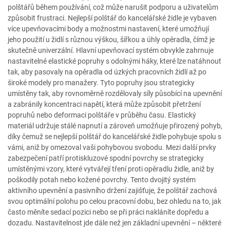
polštářů během používání, což může narušit podporu a uživatelům
způsobit frustraci. Nejlepší polštář do kancelářské židle je vybaven
více upevňovacími body a možnostmi nastavení, které umožňují
jeho použití u židlí s různou výškou, šířkou a úhly opěradla, čímž je
skutečně univerzální. Hlavní upevňovací systém obvykle zahrnuje
nastavitelné elastické popruhy s odolnými háky, které lze natáhnout
tak, aby pasovaly na opěradla od úzkých pracovních židlí až po
široké modely pro manažery. Tyto popruhy jsou strategicky
umístěny tak, aby rovnoměrně rozdělovaly síly působící na upevnění
a zabránily koncentraci napětí, která může způsobit přetržení
popruhů nebo deformaci polštáře v průběhu času. Elastický
materiál udržuje stálé napnutí a zároveň umožňuje přirozený pohyb,
díky čemuž se nejlepší polštář do kancelářské židle pohybuje spolu s
vámi, aniž by omezoval vaši pohybovou svobodu. Mezi další prvky
zabezpečení patří protiskluzové spodní povrchy se strategicky
umístěnými vzory, které vytvářejí tření proti opěradlu židle, aniž by
poškodily potah nebo kožené povrchy. Tento dvojitý systém
aktivního upevnění a pasivního držení zajišťuje, že polštář zachová
svou optimální polohu po celou pracovní dobu, bez ohledu na to, jak
často měníte sedací pozici nebo se při práci nakláníte dopředu a
dozadu. Nastavitelnost jde dále než jen základní upevnění – některé