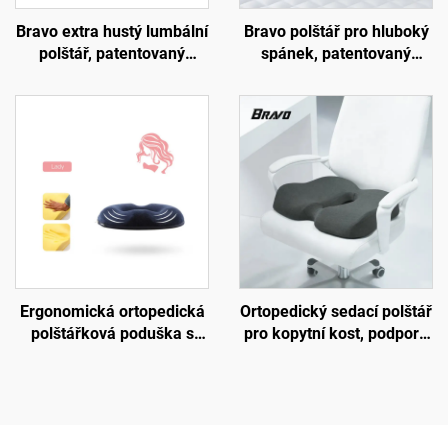
Bravo extra hustý lumbální
Bravo polštář pro hluboký
polštář, patentovaný
spánek, patentovaný
ergonomický pevný
ergonomický tvarovaný
polštář pro podporu
design pro spáče na boku,
bederní oblasti, podložka
ortopedický krční polštář z
B11
paměťové pěny, polštář H8
Ergonomická ortopedická
Ortopedický sedací polštář
polštářková poduška s
pro kopytní kost, podpora
úlevou od tlaku pro
oběhu krve, sedací polštář
kancelářskou židli S4
do kanceláře nebo auta,
polštář z paměťové pěny