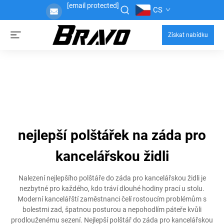
[email protected]
CS
Získat nabídku
nejlepší polštářek na záda pro
kancelářskou židli
Nalezení nejlepšího polštáře do záda pro kancelářskou židli je
nezbytné pro každého, kdo tráví dlouhé hodiny prací u stolu.
Moderní kancelářští zaměstnanci čelí rostoucím problémům s
bolestmi zad, špatnou posturou a nepohodlím páteře kvůli
prodlouženému sezení. Nejlepší polštář do záda pro kancelářskou