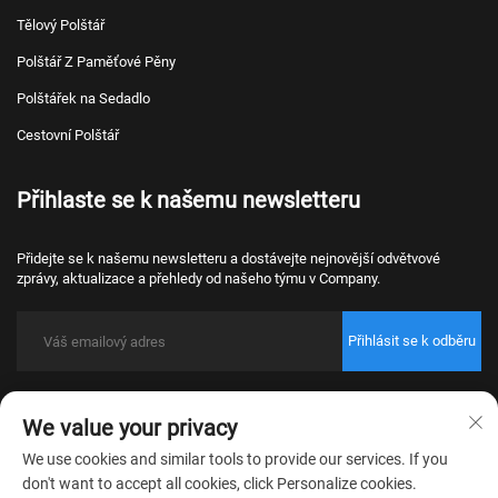
Tělový Polštář
Polštář Z Paměťové Pěny
Polštářek na Sedadlo
Cestovní Polštář
Přihlaste se k našemu newsletteru
Přidejte se k našemu newsletteru a dostávejte nejnovější odvětvové
zprávy, aktualizace a přehledy od našeho týmu v Company.
Přihlásit se k odběru
Copyright © 2026 Nantong Bulawo Home Textile Co., Ltd. Beijing Všechna
We value your privacy
práva vyhrazena.
Zásady ochrany osobních údajů
We use cookies and similar tools to provide our services. If you
don't want to accept all cookies, click Personalize cookies.