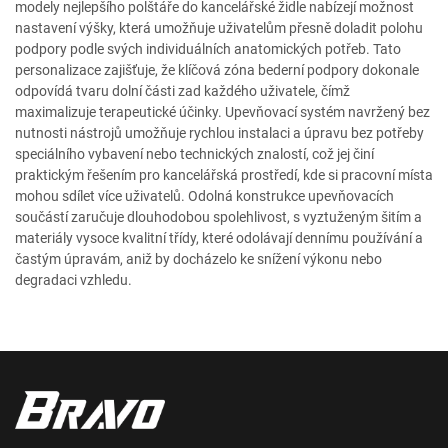
modely nejlepšího polštáře do kancelářské židle nabízejí možnost
nastavení výšky, která umožňuje uživatelům přesně doladit polohu
podpory podle svých individuálních anatomických potřeb. Tato
personalizace zajišťuje, že klíčová zóna bederní podpory dokonale
odpovídá tvaru dolní části zad každého uživatele, čímž
maximalizuje terapeutické účinky. Upevňovací systém navržený bez
nutnosti nástrojů umožňuje rychlou instalaci a úpravu bez potřeby
speciálního vybavení nebo technických znalostí, což jej činí
praktickým řešením pro kancelářská prostředí, kde si pracovní místa
mohou sdílet více uživatelů. Odolná konstrukce upevňovacích
součástí zaručuje dlouhodobou spolehlivost, s vyztuženým šitím a
materiály vysoce kvalitní třídy, které odolávají dennímu používání a
častým úpravám, aniž by docházelo ke snížení výkonu nebo
degradaci vzhledu.