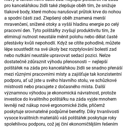
pro kancelářskou židli také zlepšuje oběh tím, že snižuje
tlakové body, které mohou narušovat průtok krve do nohou
a spodní části zad. Zlepšený oběh znamená menší
mravenčení, snížené otoky a vyšší hladinu energie po celý
pracovní den. Tyto polštářky zvyšují produktivitu tím, že
eliminují nutnost neustále měnit polohu nebo dělat časté
přestávky kvůli nepohodlí. Když se cítíte pohodlně, můžete
lépe soustředit na své úkoly bez rozptylování bolestí zad
nebo nutkání neustále upravovat sedací pozici. Nelze
dostatečně zdůraznit výhodu přenosnosti – nejlepší
polštářek na záda pro kancelářskou židli se snadno přenáší
mezi různými pracovními místy a zajišťuje tak konzistentní
podporu, ať už jste u svého hlavního stolu, ve schůzkové
místnosti nebo pracujete z dočasného místa. Další
významnou výhodou je ekonomická návratnost, protože
investice do kvalitního polštářku na záda vyjde mnohem
levněji než nákup nové ergonomické židle, přičemž
poskytuje srovnatelné podpůrné benefity. Díky trvanlivosti
vysoce kvalitních materiálů váš polštářek poskytuje roky
spolehlivou podporu, což jej činí ekonomičtějším řešením