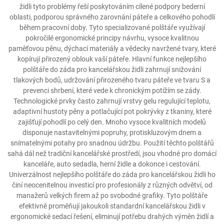
židli tyto problémy řeší poskytováním cílené podpory bederní
oblasti, podporou správného zarovnání páteře a celkového pohodlí
během pracovní doby. Tyto specializované polštáře využívají
pokročilé ergonomické principy návrhu, vysoce kvalitnou
paměťovou pěnu, dýchací materiály a vědecky navržené tvary, které
kopírují přirozený oblouk vaší páteře. Hlavní funkce nejlepšího
polštáře do záda pro kancelářskou židli zahrnují snižování
tlakových bodů, udržování přirozeného tvaru páteře ve tvaru S a
prevenci shrbení, které vede k chronickým potížím se zády.
Technologické prvky často zahrnují vrstvy gelu regulující teplotu,
adaptivní hustoty pěny a potlačující pot pokrývky z tkaniny, které
zajišťují pohodlí po celý den. Mnoho vysoce kvalitních modelů
disponuje nastavitelnými popruhy, protiskluzovým dnem a
snímatelnými potahy pro snadnou údržbu. Použití těchto polštářů
sahá dál než tradiční kancelářské prostředí, jsou vhodné pro domácí
kanceláře, auto sedadla, herní židle a dokonce i cestování.
Univerzálnost nejlepšího polštáře do záda pro kancelářskou židli ho
činí neocenitelnou investicí pro profesionály z různých odvětví, od
manažerů velkých firem až po svobodné grafiky. Tyto polštáře
efektivně proměňují jakoukoli standardní kancelářskou židli v
ergonomické sedací řešení, eliminují potřebu drahých výměn židlí a