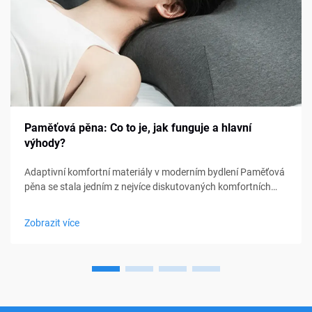
Paměťová pěna: Co to je, jak funguje a hlavní
výhody?
Adaptivní komfortní materiály v moderním bydlení Paměťová
pěna se stala jedním z nejvíce diskutovaných komfortních
materiálů v oblasti ložení, nábytku a osobní podpory. Od
matraců a polštářů po sedací polštářky a lékařské pomůcky,
Zobrazit více
paměťová pěna...