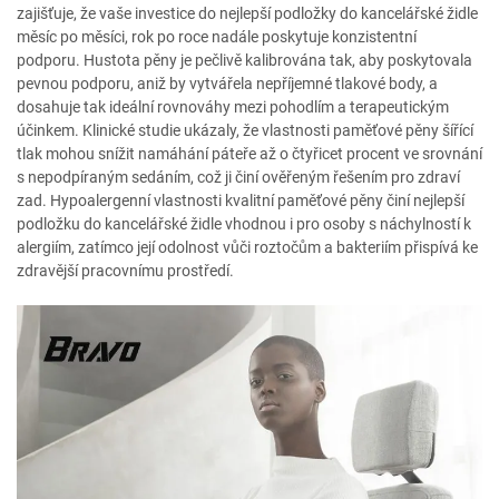
zajišťuje, že vaše investice do nejlepší podložky do kancelářské židle
měsíc po měsíci, rok po roce nadále poskytuje konzistentní
podporu. Hustota pěny je pečlivě kalibrována tak, aby poskytovala
pevnou podporu, aniž by vytvářela nepříjemné tlakové body, a
dosahuje tak ideální rovnováhy mezi pohodlím a terapeutickým
účinkem. Klinické studie ukázaly, že vlastnosti paměťové pěny šířící
tlak mohou snížit namáhání páteře až o čtyřicet procent ve srovnání
s nepodpíraným sedáním, což ji činí ověřeným řešením pro zdraví
zad. Hypoalergenní vlastnosti kvalitní paměťové pěny činí nejlepší
podložku do kancelářské židle vhodnou i pro osoby s náchylností k
alergiím, zatímco její odolnost vůči roztočům a bakteriím přispívá ke
zdravější pracovnímu prostředí.