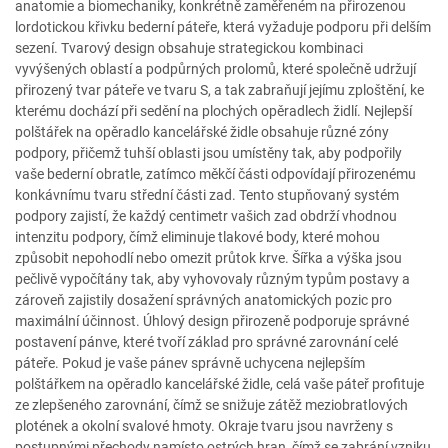
anatomie a biomechaniky, konkrétně zaměřeném na přirozenou
lordotickou křivku bederní páteře, která vyžaduje podporu při delším
sezení. Tvarový design obsahuje strategickou kombinaci
vyvýšených oblastí a podpůrných prolomů, které společně udržují
přirozený tvar páteře ve tvaru S, a tak zabraňují jejímu zploštění, ke
kterému dochází při sedění na plochých opěradlech židlí. Nejlepší
polštářek na opěradlo kancelářské židle obsahuje různé zóny
podpory, přičemž tuhší oblasti jsou umístěny tak, aby podpořily
vaše bederní obratle, zatímco měkčí části odpovídají přirozenému
konkávnímu tvaru střední části zad. Tento stupňovaný systém
podpory zajistí, že každý centimetr vašich zad obdrží vhodnou
intenzitu podpory, čímž eliminuje tlakové body, které mohou
způsobit nepohodlí nebo omezit průtok krve. Šířka a výška jsou
pečlivě vypočítány tak, aby vyhovovaly různým typům postavy a
zároveň zajistily dosažení správných anatomických pozic pro
maximální účinnost. Úhlový design přirozeně podporuje správné
postavení pánve, které tvoří základ pro správné zarovnání celé
páteře. Pokud je vaše pánev správně uchycena nejlepším
polštářkem na opěradlo kancelářské židle, celá vaše páteř profituje
ze zlepšeného zarovnání, čímž se snižuje zátěž meziobratlových
plotének a okolní svalové hmoty. Okraje tvaru jsou navrženy s
postupnými přechody namísto ostrých hran, čímž se zabrání vzniku