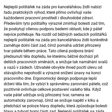
Nejlepší polštářek na záda pro kancelářskou židli nabízí
řadu praktických výhod, které přímo ovlivňují vaše
každodenní pracovní prostředí i dlouhodobé zdraví.
Především tyto polštářky výrazně zmírňují bolesti zad tím,
že poskytují cílenou podporu bederní oblasti, kde ji páteř
nejvíce potřebuje. Na rozdíl od běžných sedacích polštářků
nejlepší polštářek na záda pro kancelářskou židli konkrétně
zaměřuje dolní část zad, čímž pomáhá udržet přirozený
tvar páteře během práce. Tato cílená podpora brání
předsunutí těla dopředu, ke kterému běžně dochází při
delších pracovních směnách, a snižuje tak namáhání svalů
a vazů v zádech. Uživatelé obvykle ihned pocítí úlevu od
stávajícího nepohodlí a výrazné snížení únavy na konci
pracovního dne. Ergonomický design podporuje lepší
držení těla tím, že vybízí k správnému zarovnání páteře, což
pozitivně ovlivňuje celkové postavení vašeho těla. Když
vaše páteř udržuje svůj přirozený tvar, ramena se
automaticky zarovnají, čímž se snižuje napětí v krku a
předchází se poloze hlavy dopředu, která způsobuje bolesti
hlavy a tuhost horní části zad. Nejlepší polštářek na záda